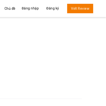
Đăng nhập
Đăng ký
Chủ đề
Viết Review