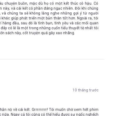
âu chuyện buồn, mặc dù họ có một kết thúc có hậu. Có
 này, và cái kết có phần đáng ngạc nhiên. Đôi khi chúng
 và chúng ta sẽ không lắng nghe những gợi ý từ người
 khác giúp phát triển một bản thân tốt hơn. Ngoài ra, tôi
rí hàng đầu, sau đó là tình bạn, tình yêu và các mối quan
đây có lẽ là một trong những cuốn tiểu thuyết tệ nhất tôi
cuốn sách này, cốt truyện quá gây xao nhãng.
10 tháng trước
i phẫn nộ về cái kết. Grrrrrrrrr! Tôi muốn chờ xem hết phim
ợc nữa. Ngay cả tôi cũng có thể hiểu được sự ngốc nghếch