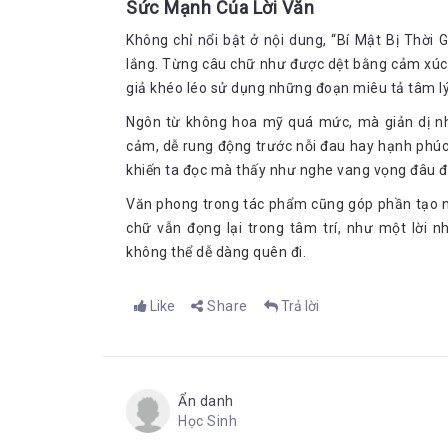
Sức Mạnh Của Lời Văn
Không chỉ nổi bật ở nội dung, “Bí Mật Bị Thời 
lắng. Từng câu chữ như được dệt bằng cảm xúc,
giả khéo léo sử dụng những đoạn miêu tả tâm lý 
Ngôn từ không hoa mỹ quá mức, mà giản dị như
cảm, dễ rung động trước nỗi đau hay hạnh phú
khiến ta đọc mà thấy như nghe vang vọng đâu đâ
Văn phong trong tác phẩm cũng góp phần tạo n
chữ vẫn đọng lại trong tâm trí, như một lời 
không thể dễ dàng quên đi.
Like
Share
Trả lời
Ẩn danh
Học Sinh