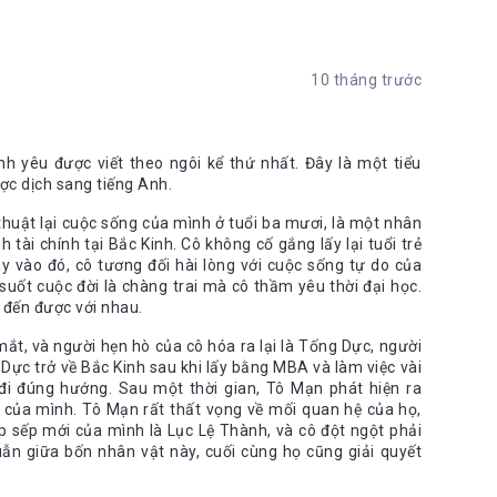
10 tháng trước
h yêu được viết theo ngôi kể thứ nhất. Đây là một tiểu
ợc dịch sang tiếng Anh.
huật lại cuộc sống của mình ở tuổi ba mươi, là một nhân
tài chính tại Bắc Kinh. Cô không cố gắng lấy lại tuổi trẻ
Thay vào đó, cô tương đối hài lòng với cuộc sống tự do của
uốt cuộc đời là chàng trai mà cô thầm yêu thời đại học.
g đến được với nhau.
t, và người hẹn hò của cô hóa ra lại là Tống Dực, người
ực trở về Bắc Kinh sau khi lấy bằng MBA và làm việc vài
 đi đúng hướng. Sau một thời gian, Tô Mạn phát hiện ra
 của mình. Tô Mạn rất thất vọng về mối quan hệ của họ,
 sếp mới của mình là Lục Lệ Thành, và cô đột ngột phải
ẫn giữa bốn nhân vật này, cuối cùng họ cũng giải quyết