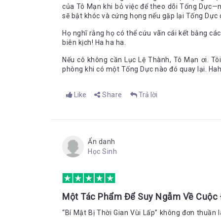
của Tô Mạn khi bỏ việc để theo dõi Tống Dực—n
sẽ bật khóc và cứng họng nếu gặp lại Tống Dực 
Họ nghĩ rằng họ có thể cứu vãn cái kết bằng c
biên kịch! Ha ha ha.
Nếu cô không cần Lục Lệ Thành, Tô Mạn ơi. Tô
phòng khi có một Tống Dực nào đó quay lại. Hah
Like
Share
Trả lời
Ẩn danh
Học Sinh
Một Tác Phẩm Để Suy Ngẫm Về Cuộc 
“Bí Mật Bị Thời Gian Vùi Lấp” không đơn thuần 