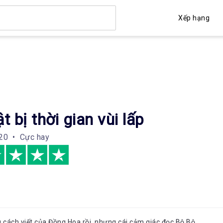
Xếp hạng
t bị thời gian vùi lấp
20 • Cực hay
 cách viết của Đồng Hoa rồi, nhưng cái cảm giác đọc Bộ Bộ