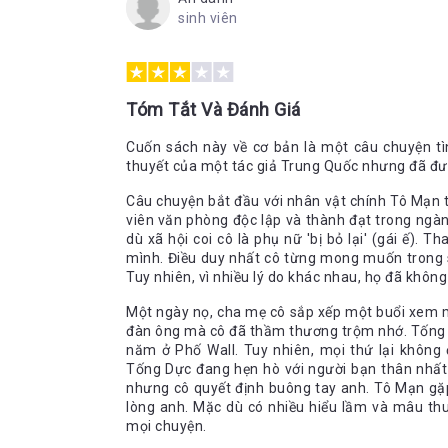
sinh viên
Tóm Tắt Và Đánh Giá
Cuốn sách này về cơ bản là một câu chuyện tìn
thuyết của một tác giả Trung Quốc nhưng đã đư
Câu chuyện bắt đầu với nhân vật chính Tô Mạn t
viên văn phòng độc lập và thành đạt trong ngành 
dù xã hội coi cô là phụ nữ 'bị bỏ lại' (gái ế). 
mình. Điều duy nhất cô từng mong muốn trong s
Tuy nhiên, vì nhiều lý do khác nhau, họ đã khôn
Một ngày nọ, cha mẹ cô sắp xếp một buổi xem mắ
đàn ông mà cô đã thầm thương trộm nhớ. Tống D
năm ở Phố Wall. Tuy nhiên, mọi thứ lại không
Tống Dực đang hẹn hò với người bạn thân nhất
nhưng cô quyết định buông tay anh. Tô Mạn gặp
lòng anh. Mặc dù có nhiều hiểu lầm và mâu thu
mọi chuyện.