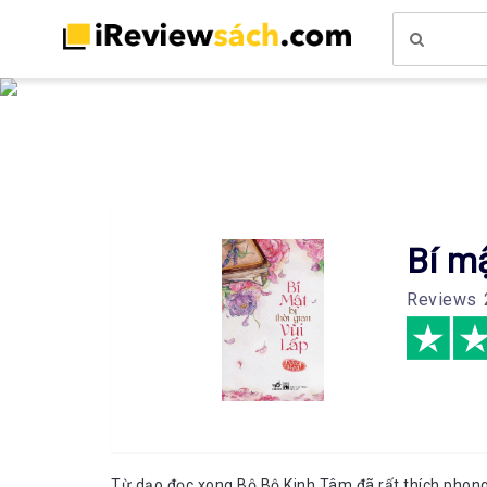
Bí mậ
Reviews
Từ dạo đọc xong Bộ Bộ Kinh Tâm đã rất thích phong