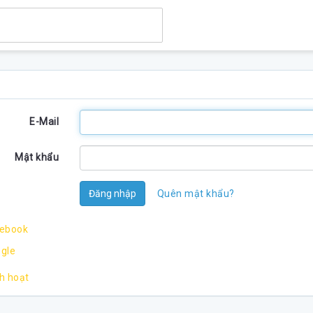
E-Mail
Mật khẩu
Đăng nhập
Quên mật khẩu?
cebook
ogle
ch hoạt