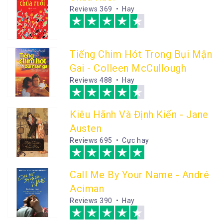
Reviews
369 • Hay
Tiếng Chim Hót Trong Bụi Mận
Gai - Colleen McCullough
Reviews
488 • Hay
Kiêu Hãnh Và Định Kiến - Jane
Austen
Reviews
695 • Cực hay
Call Me By Your Name - André
Aciman
Reviews
390 • Hay