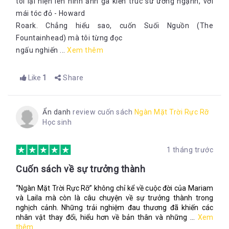
tôi lại hiện lên hình ảnh gã kiến trúc sư ương ngạnh, với
mái tóc đỏ - Howard
Roark. Chẳng hiểu sao, cuốn Suối Nguồn (The
Fountainhead) mà tôi từng đọc
ngấu nghiến ...
Xem thêm
Like
1
Share
Ẩn danh
review cuốn sách
Ngàn Mặt Trời Rực Rỡ
Học sinh
1 tháng trước
Cuốn sách về sự trưởng thành
“Ngàn Mặt Trời Rực Rỡ” không chỉ kể về cuộc đời của Mariam
và Laila mà còn là câu chuyện về sự trưởng thành trong
nghịch cảnh. Những trải nghiệm đau thương đã khiến các
nhân vật thay đổi, hiểu hơn về bản thân và những ...
Xem
thêm