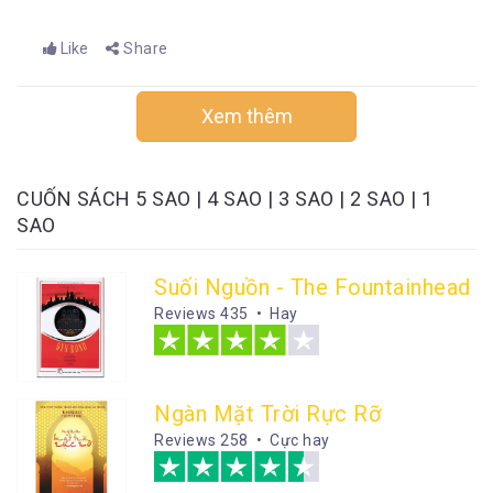
Like
Share
Xem thêm
CUỐN SÁCH
5 SAO
|
4 SAO
|
3 SAO
|
2 SAO
|
1
SAO
Suối Nguồn - The Fountainhead
Reviews
435 • Hay
Ngàn Mặt Trời Rực Rỡ
Reviews
258 • Cực hay