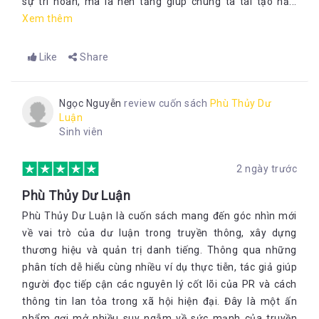
sự trì hoãn, mà là nền tảng giúp chúng ta tái tạo nă...
Xem thêm
Like
Share
Ngọc Nguyễn
review cuốn sách
Phù Thủy Dư
Luận
Sinh viên
2 ngày trước
Phù Thủy Dư Luận
Phù Thủy Dư Luận là cuốn sách mang đến góc nhìn mới
về vai trò của dư luận trong truyền thông, xây dựng
thương hiệu và quản trị danh tiếng. Thông qua những
phân tích dễ hiểu cùng nhiều ví dụ thực tiễn, tác giả giúp
người đọc tiếp cận các nguyên lý cốt lõi của PR và cách
thông tin lan tỏa trong xã hội hiện đại. Đây là một ấn
phẩm gợi mở nhiều suy ngẫm về sức mạnh của truyền