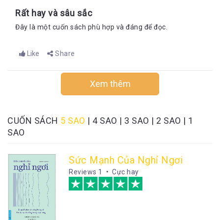
Rất hay và sâu sắc
Đây là một cuốn sách phù hợp và đáng để đọc.
Like
Share
Xem thêm
CUỐN SÁCH
5 SAO
|
4 SAO
|
3 SAO
|
2 SAO
|
1
SAO
Sức Mạnh Của Nghỉ Ngơi
Reviews
1 • Cực hay