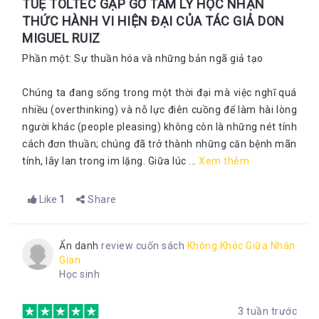
TUỆ TOLTEC GẶP GỠ TÂM LÝ HỌC NHẬN
THỨC HÀNH VI HIỆN ĐẠI CỦA TÁC GIẢ DON
MIGUEL RUIZ
Phần một: Sự thuần hóa và những bản ngã giả tạo
Chúng ta đang sống trong một thời đại mà việc nghĩ quá
nhiều (overthinking) và nỗ lực điên cuồng để làm hài lòng
người khác (people pleasing) không còn là những nét tính
cách đơn thuần; chúng đã trở thành những căn bệnh mãn
tính, lây lan trong im lặng. Giữa lúc ...
Xem thêm
Like
1
Share
Ẩn danh
review cuốn sách
Không Khóc Giữa Nhân
Gian
Học sinh
3 tuần trước