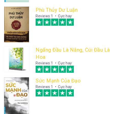
Phù Thủy Dư Luận
Reviews
1 • Cực hay
Ngẩng Đầu Là Nắng, Cúi Đầu Là
Hoa
Reviews
1 • Cực hay
Sức Mạnh Của Đạo
Reviews
1 • Cực hay