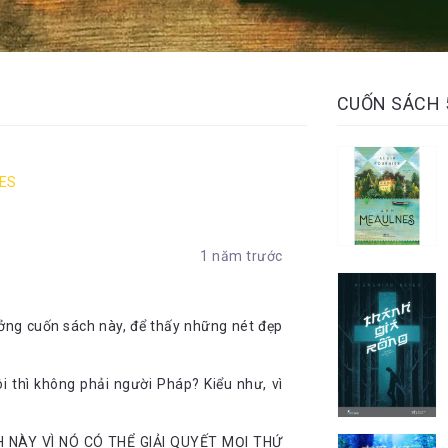
CUỐN SÁCH
ES
1 năm trước
ưởng cuốn sách này, để thấy những nét đẹp
tôi thì không phải người Pháp? Kiểu như, vì
H NÀY VÌ NÓ CÓ THỂ GIẢI QUYẾT MỌI THỨ