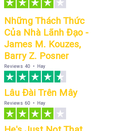
Những Thách Thức
Của Nhà Lãnh Đạo -
James M. Kouzes,
Barry Z. Posner
Reviews
40 • Hay
Lâu Đài Trên Mây
Reviews
60 • Hay
He's Just Not That