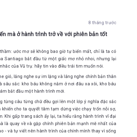
lúc, chàng nhận thấy rằng có thể có một cách khác: là chàng
antiago với chính mình, cậu muốn trở thành một người chăn
8 tháng trước
. Cậu muốn được tận mắt trông thấy những nơi xa lạ mà cậu
trong mình một nỗi tò mò với thế giới đều thường xuất hiện
n mà ở hành trình trở về với phiên bản tốt
 giải thích về những điều họ gặp trong cuộc sống. Họ tin chắc
ắng tìm hiểu trước những sự vật, hiện tượng trong cuộc sống
thể là một câu hỏi ngớ ngẩn. Nhưng vì chính câu hỏi này lại
 thầm: ước mơ sẽ không bao giờ tự biến mất, chỉ là ta có
ở nên thuyết phục chúng ta hơn bao giờ hết. Bởi phải mang
a Santiago bắt đầu từ một giấc mơ nhỏ nhoi, nhưng lại
g cảm để chọn cho mình một chuyến hành trình mông lung
 nhắc của Vũ trụ: hãy tin vào điều trái tim muốn nói.
điều mà ngay cả chính bản thân cậu cũng chưa bao giờ biết
 gió, lắng nghe sự im lặng và lắng nghe chính bản thân
mà sâu sắc: kho báu không nằm ở nơi đâu xa xôi, kho báu
hăn cừu tầm thường nhỉ?” Cậu thắc mắc hỏi, có hơi xấu hổ về
dám bắt đầu một hành trình mới.
g từng câu từng chữ đều gợi lên một lớp ý nghĩa đặc sắc
 công trong sự đeo đuổi vận mệnh của mình.”
 khiến cho ta quyết tâm tạm dừng việc chạy trốn nỗi sợ,
áp bằng vàng kia một viên đá trắng và một viên đên. “Hai viên
 Khi gấp trang sách ấy lại, ta hiểu rằng hành trình vĩ đại
ó, viên trắng nghĩa là không. Nếu cậu không tự mình nhận ra
mà là quay về và gặp chính phiên bản mạnh mẽ nhất của
ấy. Phải luôn đặt câu hỏi khách quan. Song tốt nhất là cậu tự
t rồi. Nhưng nhờ có ta cậu mới quyết định, nên cậu phải trả
- và tự viết nên hành trình của chính mình thay vì sống