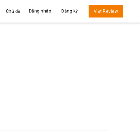
Đăng nhập
Đăng ký
Chủ đề
Viết Review