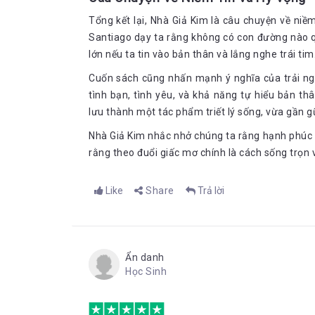
chăn cừu lại một lần nữa trở thành chính mình củ
rằng ngọn lửa khát khao trong lòng cậu lại một l
Tổng kết lại, Nhà Giả Kim là câu chuyện về niề
như sắp bị lãng quên.
Santiago dạy ta rằng không có con đường nào 
lớn nếu ta tin vào bản thân và lắng nghe trái tim
Giữa tình yêu và ước mơ
Nếu ở lại cậu sẽ trở thành cố vấn của ốc đảo. Cậu 
Cuốn sách cũng nhấn mạnh ý nghĩa của trải ngh
năm đầu hai người sẽ rất hạnh phúc. Cậu sẽ tập yêu
tình bạn, tình yêu, và khả năng tự hiểu bản t
Năm thứ hai cậu sẽ nhớ lại rằng ở đâu đó có một kh
lưu thành một tác phẩm triết lý sống, vừa gần gũ
Năm thứ ba các điềm sẽ lại tiếp tục nhắc nhỡ cậ
Nhà Giả Kim nhắc nhở chúng ta rằng hạnh phúc v
thang trong sa mạc, khiến Fatima buồn khổ vì cho r
rằng theo đuổi giấc mơ chính là cách sống trọn 
Năm thứ tư, vì cậu cứ lờ đi, các điềm sẽ không xuấ
cậu làm cố vấn nữa. Khi đó cậu sẽ là một thương nh
đời cậu sẽ mãi lang thang trên sa mạc, luẩn quẩn qu
Like
Share
Trả lời
mệnh và lúc ấy mọi sự đã quá trễ.
Ẩn danh
Học Sinh
Việc gặp gỡ Fatima, tình yêu của cuộc đời cậu ch
trình của mình nữa. Nhưng rồi nhà giả kim đã kể c
càng minh chứng cho việc tình yêu chưa bao giờ ki