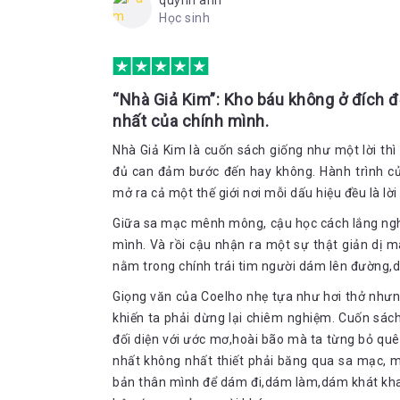
quỳnh anh
mình”, chàng lẩm bẩm như thế. Nghĩ về điều ấy một 
Học sinh
đã quá quen thuộc với thời khắc của chúng.
Đây là những câu hỏi của riêng chàng chăn cừu S
cừu cũng chỉ đơn giản vì cậu tò mò với thế giới
thường nghe mọi người nhắc về nó. Những kẻ mang 
“Nhà Giả Kim”: Kho báu không ở đích đế
những câu hỏi kỳ lạ trong đầu mình chỉ để họ có thể
nhất của chính mình.
rằng mọi thứ đều sẽ có quy luật riêng và luôn cố g
của chính mình. Có lẽ với rất nhiều người, đây có 
Nhà Giả Kim là cuốn sách giống như một lời thì
khiến cho chuyến hành trình của cậu chăn cừu tr
đủ can đảm bước đến hay không. Hành trình củ
trong mình bao nhiêu mộng mơ mới có thể đủ dũn
mở ra cả một thế giới nơi mỗi dấu hiệu đều là lời
đến thế. Một chuyến hành trình để tìm kiếm một 
Cuộc gặp gỡ với vị vua già
được.
Giữa sa mạc mênh mông, cậu học cách lắng nghe
“Ta là vua xứ Salem,” ông già dõng dạc nói
mình. Và rồi cậu nhận ra một sự thật giản dị 
“Tại sao một vị vua lại đi trò chuyện với một kẻ c
nằm trong chính trái tim người dám lên đường,
xuất thân của mình.
Giọng văn của Coelho nhẹ tựa như hơi thở nhưn
“Có nhiều lý do. Nhưng lý do chính là cậu đã thành
khiến ta phải dừng lại chiêm nghiệm. Cuốn sách
“Cậu hãy cầm lấy,” ông già nói và rút từ giữa áo gi
đối diện với ước mơ,hoài bão mà ta từng bỏ quên.
đá này tên là Urim và Thummim. Viên đen nghĩa là c
nhất không nhất thiết phải băng qua sa mạc, 
được dấu hiệu thì hai viên đá này hữu ích cho cậu đ
quyết định. Kho tăng nằm ở Kim Tự Tháp, cậu đã biế
bản thân mình để dám đi,dám làm,dám khát khao 