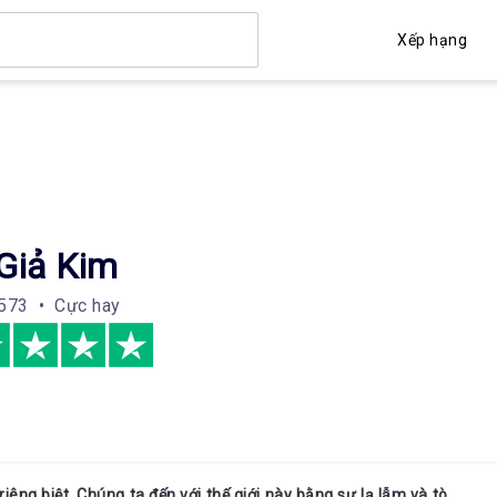
Xếp hạng
Giả Kim
573 • Cực hay
êng biệt. Chúng ta đến với thế giới này bằng sự lạ lẫm và tò