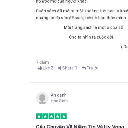
sau con cừu”
hộ ước mơ của người khác.
Cuốn sách đã mở ra một khoảng trời bao la khiế
nhưng nó đủ sức để soi lại chính bản thân mình.
Đây có lẽ là cuộc gặp gỡ định mệnh đối với cậu c
Mỗi trang sách là một ô cửa sổ
tàng như giấc mộng mình từng gặp phải. Có lẽ trướ
không của cái kho tàng ấy. Nhưng có lẽ nhờ gặp gỡ v
Cho ta nhìn ra cuộc đờ
cậu vững tin hơn với sự lựa chọn của chính mình. 
( Rasul Gamza
riêng mình. Con đường phía trước có lẽ còn đầy r
hình dung ra con đường của chính mình.
Dấu hiệu sẽ xuất hiện khi chúng ta đi lệch con đườ
7 điểm
Like
2
Share
1
Trả lời
Chàng trai lên phòng, thu vén tất cả những gì mìn
chiếc bị đeo vai cũ thời chăn cừu của mình. Nó sờn
áo khoác cũ. Cậu lấy áo ra, định đem cho một đứa 
rơi xuống
Ẩn danh
Lúc ấy cậu mới sực nhớ đến vị vua già và sửng sốt
Học Sinh
một năm qua cậu chỉ bận lo kiếm tiền để khi trở về 
“Đừng bao giờ từ bỏ ước mơ của mình,” ông vua già đ
Mọi thứ lại một lần nữa như nhắc nhở cậu chăn cừ
dương đến một vùng đất xa lạ. Về những gì mà cậu 
Câu Chuyện Về Niềm Tin Và Hy Vọng