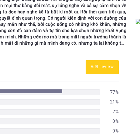
ận mọi thứ bằng đôi mắt, sự lắng nghe và cả sự cảm nhận về
a đọc hay nghe kể từ bất kì một ai. Rồi thời gian trôi qua,
 quyết định quan trọng. Có người kiên định với con đường của
may mắn như thế, bởi cuộc sống có những khó khăn, những
hông còn đủ can đảm và tự tin cho lựa chọn những khát vọng
 tim mình. Những ước mơ mà trong mắt người trưởng thành là
nh mất đi những gì mà mình đang có, nhưng ta lại không thể
ết quả ra sao. Có lẽ chính vì thế mà chuyến hành trình theo
ong tác phẩm
Nhà Giả Kim
của Paulo Coelho trở thành một
 đại. Có tên trong kỷ lục Guiness vì đã được dịch ra 56 thứ
một nỗi tò mò với Thế Giới. Gia đình cậu định sẵn mục tiêu
Viết review
hào. Nhưng với sự khát khao trong lòng mình, cậu nói với cha
từng có những giấc mộng như thế nên cha cậu đã giúp cậu trở
 mọi nơi, tự ngắm nhìn và cảm nhận mọi thứ. Thế là cậu bé
ình, với vô vàn những thứ mà cậu chưa gặp bao giờ cùng với
77%
mặt. Để rồi có thể kết cục của cậu sẽ trở thành một kẻ ngốc
 viển vông.
21%
cuộc đời của cậu bé chăn cừu giống mình. Phải chăng khác là
2%
hi còn trẻ thay vì chỉ răm rắp nghe theo lời của phụ huynh.
in hơn với những điều mà mình đã quen thuộc, nhưng điều đó
0%
g điều xa lạ ấy. Chỉ là chúng ta có thể đánh mất những thứ
0%
 một điều gì đó quá lạ lẫm trong cuộc sống.