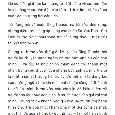
khi có điều gì được làm sáng tỏ. Tất cả là về sự hỗn độn
huy hoàng — sự hỗn độn của tâm trí, trái tim, ký ức và cả
cuộc đời ta trong bối cảnh đó.
Tôi đang nói về cuốn Ring Roads mà tôi vừa đọc xong,
nhưng điều trên cũng áp dụng cho cuốn So You Don’t Get
Lost in the Neighbourhood mà tôi từng đọc — một tiểu
thuyết tinh tế hơn.
Chúng ta bước vào thế giới kỳ lạ của Ring Roads, nơi
người kể chuyện đang ngắm những tấm ảnh cũ của cha
mình — và rồi, ta như chính mình đang trở thành một
phần trong câu chuyện của những bức ảnh ấy, như thể ta
là một nhân vật trong hồi ức ấy. Có thể anh ta đang lạc
vào những ngõ ký ức khi nhìn ảnh, hoặc cũng có thể anh
ta đã ép mình bước vào câu chuyện để hiểu thêm về
người cha ấy, hoặc đơn giản là muốn được gần gũi với cha
mình. Chúng ta sẽ không bao giờ biết được. Nhưng hành
trình điều tra quá khứ, khám phá một đời sống đã mất,
một thời đã qua, những ký ức thất lạc — là một hành trình