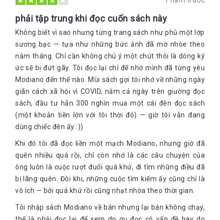
1 năm trước
phải tập trung khi đọc cuốn sách này
Không biết vì sao nhưng từng trang sách như phủ một lớp
sương bạc — tựa như những bức ảnh đã mờ nhòe theo
năm tháng. Chỉ cần không chú ý một chút thôi là dòng ký
ức sẽ bị đứt gãy. Tôi đọc lại chỉ để nhớ mình đã từng yêu
Modiano đến thế nào. Mùi sách gợi tôi nhớ về những ngày
giãn cách xã hội vì COVID, nằm cả ngày trên giường đọc
sách, đầu tư hẳn 300 nghìn mua một cái đèn đọc sách
(một khoản tiền lớn với tôi thời đó) — giờ tôi vẫn đang
dùng chiếc đèn ấy :))
Khi đó tôi đã đọc liền một mạch Modiano, nhưng giờ đã
quên nhiều quá rồi, chỉ còn nhớ là các câu chuyện của
ông luôn là cuộc rượt đuổi quá khứ, đi tìm những điều đã
bị lãng quên. Đôi khi, những cuộc tìm kiếm ấy cũng chỉ là
vô ích — bởi quá khứ rồi cũng nhạt nhòa theo thời gian.
Tôi nhập sách Modiano về bán nhưng lại bán không chạy,
thế là phải đọc lại để xem do gu đọc có vấn đề hay do