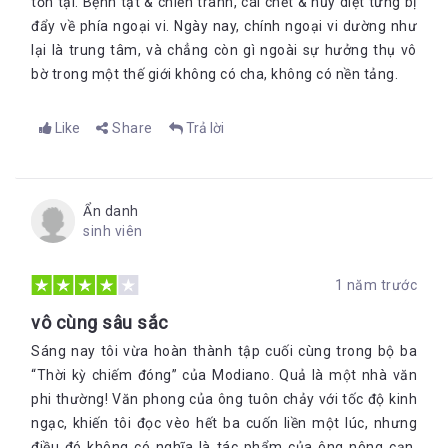
tồn tại. Bệnh tật & chiến tranh, cái chết & hủy diệt từng bị
đẩy về phía ngoại vi. Ngày nay, chính ngoại vi dường như
lại là trung tâm, và chẳng còn gì ngoài sự hưởng thụ vô
bờ trong một thế giới không có cha, không có nền tảng.
Like
Share
Trả lời
Ẩn danh
sinh viên
1 năm trước
vô cùng sâu sắc
Sáng nay tôi vừa hoàn thành tập cuối cùng trong bộ ba
“Thời kỳ chiếm đóng” của Modiano. Quả là một nhà văn
phi thường! Văn phong của ông tuôn chảy với tốc độ kinh
ngạc, khiến tôi đọc vèo hết ba cuốn liền một lúc, nhưng
điều đó không có nghĩa là tác phẩm của ông nông cạn.