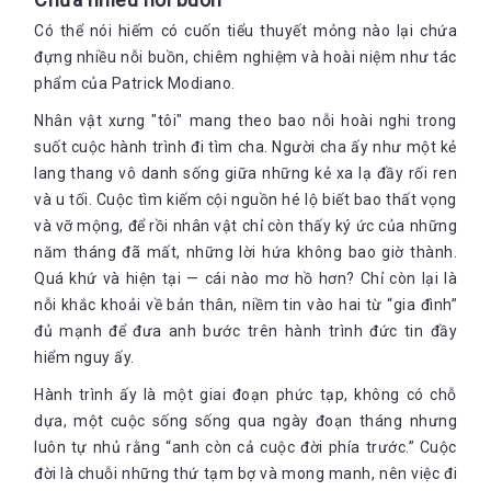
Có thể nói hiếm có cuốn tiểu thuyết mỏng nào lại chứa
đựng nhiều nỗi buồn, chiêm nghiệm và hoài niệm như tác
phẩm của Patrick Modiano.
Nhân vật xưng "tôi" mang theo bao nỗi hoài nghi trong
suốt cuộc hành trình đi tìm cha. Người cha ấy như một kẻ
lang thang vô danh sống giữa những kẻ xa lạ đầy rối ren
và u tối. Cuộc tìm kiếm cội nguồn hé lộ biết bao thất vọng
và vỡ mộng, để rồi nhân vật chỉ còn thấy ký ức của những
năm tháng đã mất, những lời hứa không bao giờ thành.
Quá khứ và hiện tại — cái nào mơ hồ hơn? Chỉ còn lại là
nỗi khắc khoải về bản thân, niềm tin vào hai từ “gia đình”
đủ mạnh để đưa anh bước trên hành trình đức tin đầy
hiểm nguy ấy.
Hành trình ấy là một giai đoạn phức tạp, không có chỗ
dựa, một cuộc sống sống qua ngày đoạn tháng nhưng
luôn tự nhủ rằng “anh còn cả cuộc đời phía trước.” Cuộc
đời là chuỗi những thứ tạm bợ và mong manh, nên việc đi