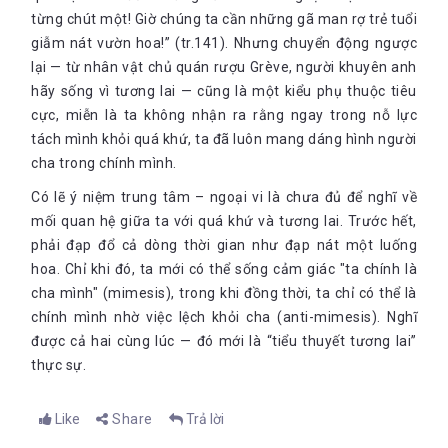
từng chút một! Giờ chúng ta cần những gã man rợ trẻ tuổi
giẫm nát vườn hoa!” (tr.141). Nhưng chuyển động ngược
lại — từ nhân vật chủ quán rượu Grève, người khuyên anh
hãy sống vì tương lai — cũng là một kiểu phụ thuộc tiêu
cực, miễn là ta không nhận ra rằng ngay trong nỗ lực
tách mình khỏi quá khứ, ta đã luôn mang dáng hình người
cha trong chính mình.
Có lẽ ý niệm trung tâm – ngoại vi là chưa đủ để nghĩ về
mối quan hệ giữa ta với quá khứ và tương lai. Trước hết,
phải đạp đổ cả dòng thời gian như đạp nát một luống
hoa. Chỉ khi đó, ta mới có thể sống cảm giác "ta chính là
cha mình" (mimesis), trong khi đồng thời, ta chỉ có thể là
chính mình nhờ việc lệch khỏi cha (anti-mimesis). Nghĩ
được cả hai cùng lúc — đó mới là “tiểu thuyết tương lai”
thực sự.
Like
Share
Trả lời