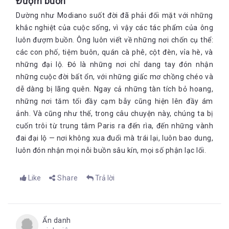
Đượm buồn
Dường như Modiano suốt đời đã phải đối mặt với những
khắc nghiệt của cuộc sống, vì vậy các tác phẩm của ông
luôn đượm buồn. Ông luôn viết về những nơi chốn cụ thể:
các con phố, tiệm buôn, quán cà phê, cột đèn, vỉa hè, và
những đại lộ. Đó là những nơi chỉ dang tay đón nhận
những cuộc đời bất ổn, với những giấc mơ chồng chéo và
dễ dàng bị lãng quên. Ngay cả những tàn tích bỏ hoang,
những nơi tăm tối đầy cạm bẫy cũng hiện lên đầy ám
ảnh. Và cũng như thế, trong câu chuyện này, chúng ta bị
cuốn trôi từ trung tâm Paris ra đến rìa, đến những vành
đai đại lộ — nơi không xua đuổi mà trái lại, luôn bao dung,
luôn đón nhận mọi nỗi buồn sâu kín, mọi số phận lạc lối.
Like
Share
Trả lời
Ẩn danh