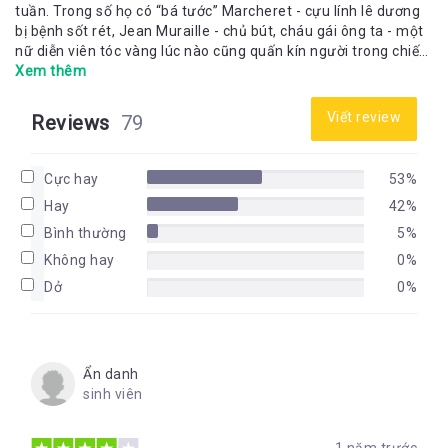
tuần. Trong số họ có “bá tước” Marcheret - cựu lính lê dương
bị bệnh sốt rét, Jean Muraille - chủ bút, cháu gái ông ta - một
nữ diễn viên tóc vàng lúc nào cũng quấn kín người trong chiếc
áo choàng lông thú… Cuối cùng, là cha của người kể chuyện,
Xem thêm
người tự xưng là “nam tước” Deyckecaire. Người kể chuyện
xâm nhập cái giới ám muội ấy, với hy vọng tiếp cận cha mình.
Viết review
Reviews
79
Chính xác thì ông là ai? Buôn lậu chợ đen? Một người Do Thái
bị săn đuổi? Tại sao ông lại ở cùng với những người kia? Cho
đến tận cuối câu chuyện, người kể chuyện sẽ đuổi theo người
Cực hay
53%
cha mờ mịt ấy. Đầy âu yếm. Như muốn hòa vào với cha mình
Hay
42%
và chịu trách nhiệm về một quá khứ biến động cũng chính là
nơi ông xuất thân.
Bình thường
5%
Không hay
0%
Dở
0%
Ẩn danh
sinh viên