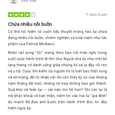
sinh viên
1 năm trước
Chứa nhiều nỗi buồn
Có thể nói hiếm có cuốn tiểu thuyết mỏng nào lại chứa
đựng nhiều nỗi buồn, chiêm nghiệm và hoài niệm như tác
phẩm của Patrick Modiano.
Nhân vật xưng "tôi" mang theo bao nỗi hoài nghi trong
suốt cuộc hành trình đi tìm cha. Người cha ấy như một kẻ
lang thang vô danh sống giữa những kẻ xa lạ đầy rối ren
và u tối. Cuộc tìm kiếm cội nguồn hé lộ biết bao thất vọng
và vỡ mộng, để rồi nhân vật chỉ còn thấy ký ức của những
năm tháng đã mất, những lời hứa không bao giờ thành.
Quá khứ và hiện tại — cái nào mơ hồ hơn? Chỉ còn lại là
nỗi khắc khoải về bản thân, niềm tin vào hai từ “gia đình”
đủ mạnh để đưa anh bước trên hành trình đức tin đầy
hiểm nguy ấy.