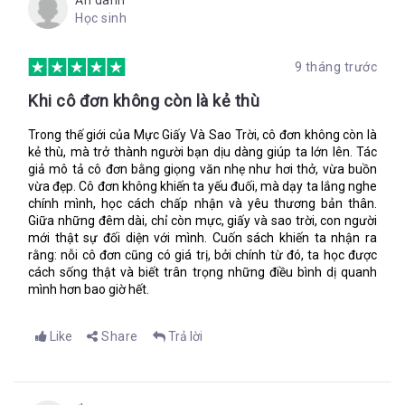
Ẩn danh
Gabo và đặt xuống kế bên những thứ khác.
Học sinh
Trước khi bắt đầu vẽ, tôi nhìn cây cối xung quanh, nhìn bóng
râm dưới tia nắng sớm. Tôi cố không tưởng tượng về thứ gì đó
9 tháng trước
đang nhìn lại tôi. Hít lấy một hơi sâu, tôi lau khô ngòi của bút
lông trên tà áo của mình, nhúng vào mực đen, và bắt đầu vẽ
Khi cô đơn không còn là kẻ thù
hòn đảo trên tấm bản đồ mới. Nó sẽ không còn bị lãng quên
nữa.
Trong thế giới của Mực Giấy Và Sao Trời, cô đơn không còn là
kẻ thù, mà trở thành người bạn dịu dàng giúp ta lớn lên. Tác
giả mô tả cô đơn bằng giọng văn nhẹ như hơi thở, vừa buồn
vừa đẹp. Cô đơn không khiến ta yếu đuối, mà dạy ta lắng nghe
“Anh có nghĩ chúng ta sẽ tìm thấy cậu ấy không?”, Tôi nói.
chính mình, học cách chấp nhận và yêu thương bản thân.
“Lupe ấy.”
Giữa những đêm dài, chỉ còn mực, giấy và sao trời, con người
“Có chứ”, Pablo nói nhanh, chắc chắn, hơi ấm truyền qua tôi.
mới thật sự đối diện với mình. Cuốn sách khiến ta nhận ra
Tôi lần tìm chiếc vòng tay qua túi quần bị ướt của mình.
rằng: nỗi cô đơn cũng có giá trị, bởi chính từ đó, ta học được
cách sống thật và biết trân trọng những điều bình dị quanh
“Tốt rồi.”
mình hơn bao giờ hết.
Chúng tôi ngồi ngắm sao sáng lờ mờ trên bầu trời. Tôi đã cố
gắng để đọc chúng, không giống cách bà Masha tìm điềm báo,
Like
Share
Trả lời
mà theo cách ba chỉ, tìm phương hướng. Sao Bắc Đẩu luôn soi
tỏ trên đầu chúng tôi không phải là vì tinh tú sáng nhất trên
bầu trời nhưng cố dịnh nhất. Ba luôn luôn gọi nó là một mỏ
neo, một ngôi sao dẫn lối trên bầu trời.