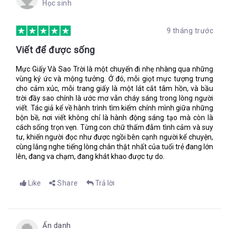
Học sinh
ngực tôi co thắt lại từ hơi nóng trên đất, kéo tôi ngã ra khỏi
ông, dọc theo hàng cây, thoát ra khỏi giấc mơ.
9 tháng trước
“Cha của Arinta đã tìm kiếm và lùng sục tất cả đường hầm
Viết để được sống
nhưng chẳng thể gặp lại con gái. Có người nói cô ấy biến thành
một dòng sông, người khác lại nói cô ấy vẫn ở bên dưới đó,
Mực Giấy Và Sao Trời là một chuyến đi nhẹ nhàng qua những
linh hồn của cô đảm bảo Yote giữ lời hứa. Dù thế nào thì
vùng ký ức và mộng tưởng. Ở đó, mỗi giọt mực tượng trưng
Arinta đang canh giữ Joya, sự hy sinh của cô là báu vật quý
cho cảm xúc, mỗi trang giấy là một lát cắt tâm hồn, và bầu
trời đầy sao chính là ước mơ vẫn cháy sáng trong lòng người
giá còn mạnh mẽ hơn cả quỷ lửa.”
viết. Tác giả kể về hành trình tìm kiếm chính mình giữa những
bộn bề, nơi viết không chỉ là hành động sáng tạo mà còn là
cách sống trọn vẹn. Từng con chữ thấm đẫm tình cảm và suy
Trước lúc ông đi, tôi rửa chân cho ông và quấn băng thật kỹ
tư, khiến người đọc như được ngồi bên cạnh người kể chuyện,
lưỡng. Các vết sẹo cũ không đều chạy từ đầu gối đến mắt cá
cùng lắng nghe tiếng lòng chân thật nhất của tuổi trẻ đang lớn
chân, giống như tĩnh mạch màu đỏ. Khi ông nhảu lên con tàu ở
lên, đang va chạm, đang khát khao được tự do.
Ægypt, thậm chí ông còn không biết nó đang đi đâu. Chúng ta
chỉ cần biết, mình sẽ vượt biển, cuối tận chân trời và không cần
quay lại nữa, ông chỉ tay vào tấm bản đồ cũ kỹ giải thích.
Like
Share
Trả lời
Những con quái thú khủng khiếp trú ngụ ở bờ phía đông: Con
cá khổng lồ với bộ móng vuốt và vảy sọc vằn như hổ, những
con voi một mắt cùng những chiếc răng nanh và ngà soi sắc
“Con sẽ được an toàn thôi, Isa,” ông nói tiếp. “Chốt cửa lại đi.”
nhọn như thủy tinh, loài sinh vật đó không làm cho các chuyên
Ẩn danh