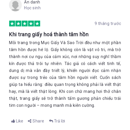
Ẩn danh
Học sinh
Ba biết là con đang nghi ngờ ba, Isa, nhưng ba tin chắc. Ba tin
rằng thuyền đó không phải của trái đất này, hay ít nhất, là
9 tháng trước
không phải của người trái đất. Hòn đảo đã tặng nó cho ông và
rồi lấy lại. Tất cả mọi thứ đều có một chu kỳ, Isabella, thói quen
Khi trang giấy hoá thành tâm hồn
trở về với cội nguồn. Mùa màng, nước, cuộc sống, có lẽ ngay
Mỗi trang trong Mực Giấy Và Sao Trời đều như một phần
cả cây. Con không cần một bản đồ để tìm đường về. Mặc dù có
nó giúp ích hơn nhiều. Giờ con đã tin chưa?
tâm hồn được hé lộ. Giấy không còn là vật vô tri, mà trở
thành nơi cư ngụ của cảm xúc, nơi những suy nghĩ thầm
kín được thả trôi tự nhiên. Tác giả có cách viết tinh tế,
Bản đồ của con vẫn chưa sống động được đến thế. Nhưng đây
dung dị mà vẫn đầy triết lý, khiến người đọc cảm nhận
là một sự khởi đầu! Con đã vẽ xong tấm bản đồ đầu tiên trong
được sự trong trẻo của tâm hồn người viết. Cuốn sách
đời. Viết tên của con lên góc trên này. Đây, con có thể sử dụng
bút lông công của ba.
giúp ta hiểu rằng: điều quan trọng không phải là viết thật
hay, mà là viết thật lòng. Khi con chữ mang hơi thở chân
I-S-A-B-E-L-L-A
thật, trang giấy sẽ trở thành tấm gương phản chiếu trái
Hoàn hảo.
tim con người – mong manh mà kiên cường.
Bạn có biết tốc độ hoàn đảo nổi trôi nhanh là bao nhiêu
Like
Share
Trả lời
không?