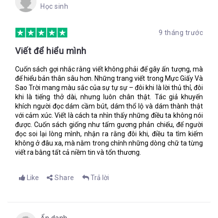
viên vẽ bản đồ hồi xưa e sợ hơn những điều chưa biết. Tôi đã
Học sinh
luôn thấy thật kì lạ - quái vật kinh khủng lại không đáng sợ
“Là một chuyên gia vẽ bản đồ, ngươi sẽ phải đoán biết được vị
bằng những điều chưa biết – nhưng bây giờ tôi đã hiểu. Kẻ giết
trí hiện tại của các ngôi sao.”
người đang nhơn nhởn ngoài kia, không ai biết mặt hay tên.
9 tháng trước
Tôi thà biết là kẻ giết người có bốn đầu và răng dài như dao.
Đó là một trong những điều đầu tiên ba dạy tôi. Những tinh tú
Viết để hiểu mình
Tôi ôm chặt ba hơn mọi khi lúc ông ra khỏi nhà.
là những chỉ dẫn ra đời sớm nhất, chính xác nhất.
Chúng có
thể nói cho con biết vị trí của con còn tốt hơn so với một chiếc
Cuốn sách gợi nhắc rằng viết không phải để gây ấn tượng, mà
bàn là – quan trọng nhất là chúng luôn hiện hữu trên bầu trời.
để hiểu bản thân sâu hơn. Những trang viết trong Mực Giấy Và
Nếu con có thể đọc hiểu những vì sao, con sẽ không bao giờ bị
Sao Trời mang màu sắc của sự tự sự – đôi khi là lời thủ thỉ, đôi
lạc.
khi là tiếng thở dài, nhưng luôn chân thật. Tác giả khuyến
khích người đọc dám cầm bút, dám thổ lộ và dám thành thật
với cảm xúc. Viết là cách ta nhìn thấy những điều ta không nói
Tôi đi ra bờ sông để tiếp tục vẽ bản đồ. Giọng của ba vang
được. Cuốn sách giống như tấm gương phản chiếu, để người
vọng bên tai khi tôi trải lọ mực, viết lông ngỗng ướt nhẹp và
đọc soi lại lòng mình, nhận ra rằng đôi khi, điều ta tìm kiếm
thiết bị đo lường.
không ở đâu xa, mà nằm trong chính những dòng chữ ta từng
viết ra bằng tất cả niềm tin và tổn thương.
Bí quyết là để trống những chỗ con chưa biết. Bất cứ người
nào cũng có thể vẽ nơi anh ta đang ở, nhưng chỉ duy nhất
chuyên gia làm bản đồ mới biết chính xác cách vẽ đúng nơi anh
Like
Share
Trả lời
ta sắp đến.
Tôi thả túi đeo chéo cẩn thận trên một tảng đá gần đó và
chọn khoảng trắng giấy trắng khô ráo nhất. Tôi trải nó lên mặt
đất, chèn đá lên góc giấy, rồi lấy đệm da từ trong túi quần của