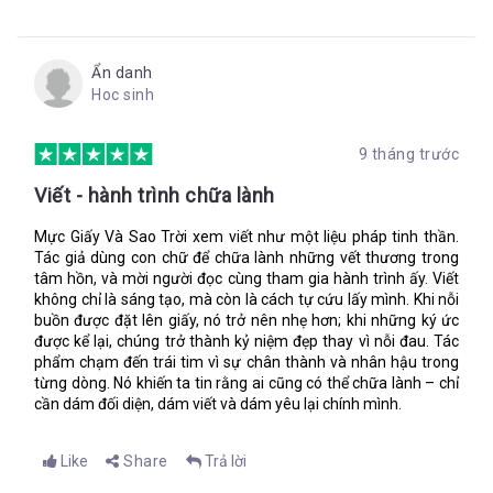
là đám suy đồi đạo đức, mọi thứ theo lão đến đây đều thật thối
nát.”
Lupe bắt đầu nức nở, nhỏ ôm bụng như thể vừa bị tôi đấm.
Ẩn danh
Móng tay tôi bấu vào lòng bàn tay đau điếng. Tôi cảm thấy
Hoc sinh
đầu uy lực, cơn giận dữ đẩy lùi nỗi sợ hãi. “Vì sự xuất hiện của
các người mà mẹ tôi và cả Gabo đều mất. Ba của cậu đã ngăn
chúng tôi vào rừng để hái thuộc. Còn giờ là đến cái chết của
9 tháng trước
Cata và các người chỉ biết trốn chạy thôi. Các người chạy sang
Afrik và vứt bỏ mọi người với mớ hỗn độn mấy người gây ra.
Viết - hành trình chữa lành
Ồ, tốt thôi.”
Mực Giấy Và Sao Trời xem viết như một liệu pháp tinh thần.
“Isa, tớ…” Lupe đang đưa cánh tay hướng tới chỗ tôi, nhưng tôi
Tác giả dùng con chữ để chữa lành những vết thương trong
đá hất bụi đất vào váy nhỏ.
tâm hồn, và mời người đọc cùng tham gia hành trình ấy. Viết
không chỉ là sáng tạo, mà còn là cách tự cứu lấy mình. Khi nỗi
“Biến đi! Chẳng ai muốn các người ở đây đâu?”
buồn được đặt lên giấy, nó trở nên nhẹ hơn; khi những ký ức
Lupe nhìn tôi, mặt nhăn nhó, hàng lệ lăn dài trên má. Và rồi
được kể lại, chúng trở thành kỷ niệm đẹp thay vì nỗi đau. Tác
nhỏ chạy vội về phía ngôi nhà của mình, chân luống cuống vấp
phẩm chạm đến trái tim vì sự chân thành và nhân hậu trong
ngã.
từng dòng. Nó khiến ta tin rằng ai cũng có thể chữa lành – chỉ
cần dám đối diện, dám viết và dám yêu lại chính mình.
Isa,
Like
Share
Trả lời
Tớ hy vọng cậu tìm ra lá thư này. Tớ sẽ chứng minh cho cậu