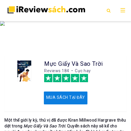
Mực Giấy Và Sao Trời
Reviews
184 • Cực hay
MUA SÁCH TẠI ĐÂY
Một thế giới ly kỳ, thú vị đã được Kiran Millwood Hargrave thêu
dệt trong
Mực Giấy Và Sao Trời
. Quyển sách này sẽ kể cho