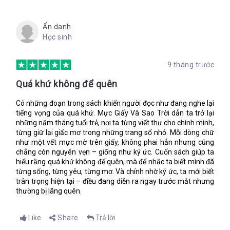
Tôi biết đấy.
Có những ngày nó giống như đang cưỡi trên một con rùa biển
Ẩn danh
khổng lồ, chậm rãi như đang ngủ. Những đêm khác, khi mặt
Học sinh
trăng tròn và dày đặc, và những con sóng dâng cao như
những ngọn núi làm cho Pep ngao lên, nó lại trôi nhanh như
gió.
9 tháng trước
Vì vậy, câu trả lời là: một hòn đảo nối di chuyển nhanh như nó
Quá khứ không để quên
muốn
Tình bạn tựa như những chòm sao
Có những đoạn trong sách khiến người đọc như đang nghe lại
tiếng vọng của quá khứ. Mực Giấy Và Sao Trời dẫn ta trở lại
Lupe lấy ra một sợi dây chuyền vàng từ trong túi và đặt gọn nó
những năm tháng tuổi trẻ, nơi ta từng viết thư cho chính mình,
vào lòng bàn tay. Mặt dây chuyền bằng vàng được chạm trổ
từng giữ lại giấc mơ trong những trang sổ nhỏ. Mỗi dòng chữ
sáng lấp lánh dưới ánh nắng mặt trời.
như một vết mực mờ trên giấy, không phai hẳn nhưng cũng
chẳng còn nguyên vẹn – giống như ký ức. Cuốn sách giúp ta
“Ba tớ mang tới từ Afrik đấy”, Lupe nói tiếp. “Ba tặng tớ nhân
hiểu rằng quá khứ không để quên, mà để nhắc ta biết mình đã
dịp sinh nhật, nó là của bà tớ”.
từng sống, từng yêu, từng mơ. Và chính nhờ ký ức, ta mới biết
“Có gì bên trong không?”
trân trọng hiện tại – điều đang diễn ra ngay trước mắt nhưng
thường bị lãng quên.
Lupe nhún vai. “Ba dặn tớ không được mở nó ra cho đến khi tớ
lớn hơn. Ông là người duy nhất giữ chìa khóa”.
Like
Share
Trả lời
“Nó thật dễ thương làm sao!”.