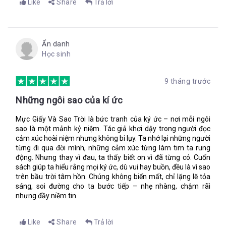
Like
Share
Trả lời
Dù rằng cũng chẳng ai đi xa được. Hải lưu luôn thay đổi và đại
dương đầy nỗi kinh hoàng – sứa, cá mập, rắn biển.
Tại sao rời khỏi đại dương lại khiến mọi người buồn vậy, ba?
Ẩn danh
Bởi vì nó cũng đầy ắp những điều kỳ diệu, và có thể đưa con
Học sinh
đến bất cứ nơi nào trên thế giới này.
“Bất cứ nơi nào trên thế giới này”, tôi thì thầm với mặt mề đay.
9 tháng trước
“Cậu nghe thấy mà phải không Lupe? Có rất nhiều nơi chúng
ta phải thấy.”
Những ngôi sao của kí ức
Mực Giấy Và Sao Trời là bức tranh của ký ức – nơi mỗi ngôi
sao là một mảnh kỷ niệm. Tác giả khơi dậy trong người đọc
Một khuôn mặt đen thui và lo lắng lướt qua tầm nhìn. Tôi nheo
cảm xúc hoài niệm nhưng không bi lụy. Ta nhớ lại những người
mắt tập trung, rồi nhắm mắt lại. Cú sốc khiến tôi lạnh rợn
từng đi qua đời mình, những cảm xúc từng làm tim ta rung
người. Tôi chết rồi, có lẽ là thế.
động. Nhưng thay vì đau, ta thấy biết ơn vì đã từng có. Cuốn
Nhưng tôi không cảm thấy mình đã chết. Tôi cảm nhận được
sách giúp ta hiểu rằng mọi ký ức, dù vui hay buồn, đều là vì sao
mặt đất, cảm nhận mạch đập ở cổ.
trên bầu trời tâm hồn. Chúng không biến mất, chỉ lặng lẽ tỏa
sáng, soi đường cho ta bước tiếp – nhẹ nhàng, chậm rãi
Tôi ngước nhìn thêm lần nữa. Lọn tóc quăn dày đen bóng bết
nhưng đầy niềm tin.
thành tím, gương mặt nhọ nhem mà Señora Adori không bao
giờ chấp nhận, nhưng đúng là nhỏ!
Like
Share
Trả lời
“Lupe?”