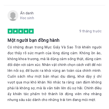
thấy không phải tất cả người nhà Adori đều là kẻ hèn nhát. Tớ
sẽ chứng minh cho cậu thấy tớ không phải kẻ tồi tệ.
Ẩn danh
Tớ sẽ băng qua cánh rừng để tìm ra kẻ đã giết chết Cata. Khi
Hoc sinh
tớ quay về chúng ta có thể tiếp tục làm bạn thân nhé.
Thương gửi, Lupe
9 tháng trước
XXXXXX
Một người bạn đồng hành
P.S: Kiểm tra lại bên dưới bình lọ. Tớ gửi cậu giữ nó hộ tớ.
Có những đoạn trong Mực Giấy Và Sao Trời khiến người
đọc thấy rõ sức mạnh của lòng dũng cảm. Không ồn ào,
Tôi mở cửa và nhấc lọ hoa lên, hai tay tôi run rẩy khi đẩy dây
không khoa trương, mà là dũng cảm sống thật, dũng cảm
chuyền dày cộm ra. Mặt dây chuyền khóa của Lupe.
đối diện với cảm xúc. Nhân vật chính chọn cách viết để nói
Tiếng gào thét bên tai tôi.
lên nỗi sợ, để bước ra khỏi vùng an toàn của chính mình.
Tớ sẽ chứng minh cho cậu thấy tớ không phải kẻ tồi tệ.
Cuốn sách như một bản nhạc dịu dàng, khơi dậy ý chí
Tôi đã gây ra chuyện này và giờ tôi phải cứu vãn tình thế đó.
vượt qua mọi khó khăn. Nó nhắc ta rằng: can đảm không
phải là không sợ, mà là vẫn tiến lên dù sợ hãi. Chính điều
ấy khiến tác phẩm trở thành lời động viên nhẹ nhàng
Chọn ra mảnh lớn nhất, tôi gói ghém vào trong mớ váy áo
nhưng sâu sắc dành cho những trái tim đang mỏi mệt.
không dùng tới. Những thứ này biết đâu sẽ có ích. Bỏ lá thư
của Lupe vào túi quần, còn dây chuyền mề đay của nhỏ thì tôi