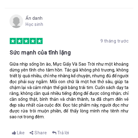
“Cũng nặng nữa”, Lupe nói với tôi. “Nhưng tớ thích nó. Tớ có
mỗi một món quà thôi mà”.
Ẩn danh
Nhỏ nhìn tôi ngóng trông còn tôi giải vờ không hiểu những gì
Học sinh
nhỏ đang mong đợi, nhưng rồi nhỏ cười một cách ngốc nghếch
làm tôi không kiềm được nữa bèn lấy một cuộn giấy ra từ
trong cặp.
9 tháng trước
“Sinh nhật vui vẻ!”, tôi nói. “Bản đồ được đánh dấu X”.
Sức mạnh của tĩnh lặng
Chỉ là một tấm bản đồ đơn giản không có các đường sao và có
duy nhất một chiếc la bàn chỉ hướng bắc ở cuối bản đồ. Tôi
Giữa nhịp sống ồn ào, Mực Giấy Và Sao Trời như một khoảng
không có đủ thời gian để tạo ra một cuộc săn lùng với nhiều
dừng yên tĩnh cho tâm hồn. Tác giả không phô trương, không
manh mối.
triết lý quá nhiều, chỉ nhẹ nhàng kể chuyện, nhưng đủ để người
đọc phải suy ngẫm. Mỗi con chữ là một hơi thở sâu, giúp ta
“Kho báu!”. Tôi siết ngón tay của Lupe.
chậm lại và cảm nhận thế giới bằng trái tim. Cuốn sách dạy ta
“Đừng chỉ đứng yên ở một chỗ đó”, Lupe hét toáng lên và chạy
rằng, không cần quá nhiều tiếng động để được công nhận; chỉ
cần sống thật, bình thản và chân thành, ta đã chạm đến vẻ
về phía trước. “Đua nào”.
đẹp sâu nhất của cuộc đời. Đọc tác phẩm này, người đọc như
được rửa trôi muộn phiền, để thấy lòng mình nhẹ tênh như
sao rơi trong đêm.
“Ca…cánh rừng á?” Lupe lắp bắp. “Tại sao không? Tại sao ba
không đi?”
Like
Share
Trả lời
“Vì lão là kẻ nhát cáy, là tồi tề thì đúng hơn. Vì cả nhà cậu đều