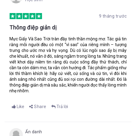
xanh? Mẹ của con luôn bảo rằng đó là màu mực. Ba là một
người vẽ bản đồ bằng cả trái tim.
9 tháng trước
Thông điệp giản dị
Da thịt của mỗi người đều ẩn chứa một tấm bản đồ…
Là giọng của ba. Tại sao ông ấy lại nói thế - lạnh lẽo, chậm rãi?
Mực Giấy Và Sao Trời tràn đầy tinh thần mộng mơ. Tác giả tin
rằng mỗi người đều có một “vì sao” của riêng mình – tượng
Nhìn xem, tại sao mạch máu chảy ở cổ tay ta là màu đen chứ
trưng cho ước mơ và hy vọng. Dù có lúc ngôi sao ấy bị mây
không phải màu xanh?
che khuất, nó vẫn ở đó, sáng ngầm trong lòng ta. Những trang
viết khơi dậy niềm tin rằng dù cuộc sống đầy thử thách, chỉ
Và tại sao tôi lại biết chính xác ông ấy định nói gì tiếp?
cần ta còn dám mơ, ta vẫn còn hướng đi. Tác phẩm giống như
Mẹ của con luôn bảo rằng đó là màu mực. Ba là một người vẽ
lời thì thầm khích lệ: hãy cứ viết, cứ sống và cứ tin, vì đôi khi
bản đồ bằng cả trái tim.
ánh sáng nhỏ nhất cũng đủ soi rọi con đường dài nhất. Đó là
thông điệp giản dị mà sâu sắc, khiến người đọc thấy lòng mình
Ba ở phía trước, bước qua một con đường tối nơi những ngôi
nhẹ nhõm.
nhà bị gió thổi nghiêng ngả như những cái cây. Còn giờ chúng
là những cái cây xanh và ba vươn tay hướng đến chỗ tôi, trong
lòng bàn tay của ông thấm đẫm màu máu tươi. Ngực ông đầy
Like
Share
Trả lời
máu hòa lẫn giữa mớ da thịt và lông, đám lông vũ đen như của
lũ quạ mà Pep bắt được.
Trái tim tôi…
Ẩn danh
Tôi đang mơ. Mơ ba đi thẳng về phía tôi, mặt vô hồn. Lồng