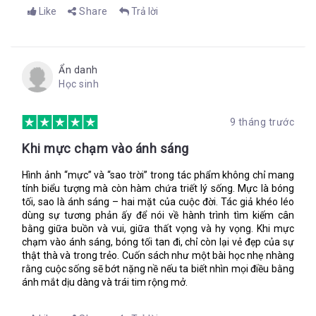
đeo vào cổ mình.
Like
Share
Trả lời
Tớ đến với cậu đây, Lupe.
Con đường được khai khẩn – những bụi cây bị giẫm đạp, nhựa
Ẩn danh
cây rỉ ra, chỉ có dấu gãy đổ ở những bụi cây thấp. Tôi mường
Học sinh
tượng ra Lupe, một mình và kiên quyết.
Tớ sẽ chứng minh cho
cậu thấy là tớ không hề tồi tệ.
9 tháng trước
Sau cái nheo mắt, ngôi làng xương dần mờ khuất tầm nhìn, tôi
Khi mực chạm vào ánh sáng
lấy bản đồ của mình ra và tiếp tục đánh dấu địa hình.
Hình ảnh “mực” và “sao trời” trong tác phẩm không chỉ mang
“Em không cần làm nữa đâu,” Pablo nói nhẹ nhàng. “Em nên
tính biểu tượng mà còn hàm chứa triết lý sống. Mực là bóng
nghỉ ngơi đi thì hơn.”
tối, sao là ánh sáng – hai mặt của cuộc đời. Tác giả khéo léo
Tôi lờ anh. Tôi phải làm việc này. Cây bút lông ngỗng dường
dùng sự tương phản ấy để nói về hành trình tìm kiếm cân
bằng giữa buồn và vui, giữa thất vọng và hy vọng. Khi mực
như là thứ duy nhất trên thế giớ tôi có thể dựa vào.
chạm vào ánh sáng, bóng tối tan đi, chỉ còn lại vẻ đẹp của sự
Xin cậu đấy, Lupe. Hãy bình an nhé.
thật thà và trong trẻo. Cuốn sách như một bài học nhẹ nhàng
rằng cuộc sống sẽ bớt nặng nề nếu ta biết nhìn mọi điều bằng
ánh mắt dịu dàng và trái tim rộng mở.
Ba nói rằng Thống đốc cấm bơi để ngăn chặn bất cứ ai cố tình
bỏ trốn.