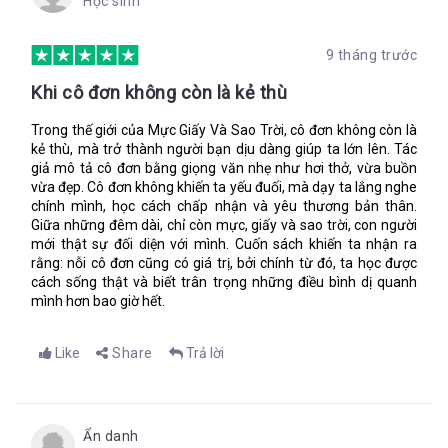
Học sinh
Gabo và đặt xuống kế bên những thứ khác.
Trước khi bắt đầu vẽ, tôi nhìn cây cối xung quanh, nhìn bóng
9 tháng trước
râm dưới tia nắng sớm. Tôi cố không tưởng tượng về thứ gì đó
đang nhìn lại tôi. Hít lấy một hơi sâu, tôi lau khô ngòi của bút
Khi cô đơn không còn là kẻ thù
lông trên tà áo của mình, nhúng vào mực đen, và bắt đầu vẽ
hòn đảo trên tấm bản đồ mới. Nó sẽ không còn bị lãng quên
Trong thế giới của Mực Giấy Và Sao Trời, cô đơn không còn là
nữa.
kẻ thù, mà trở thành người bạn dịu dàng giúp ta lớn lên. Tác
giả mô tả cô đơn bằng giọng văn nhẹ như hơi thở, vừa buồn
vừa đẹp. Cô đơn không khiến ta yếu đuối, mà dạy ta lắng nghe
chính mình, học cách chấp nhận và yêu thương bản thân.
“Anh có nghĩ chúng ta sẽ tìm thấy cậu ấy không?”, Tôi nói.
Giữa những đêm dài, chỉ còn mực, giấy và sao trời, con người
“Lupe ấy.”
mới thật sự đối diện với mình. Cuốn sách khiến ta nhận ra
“Có chứ”, Pablo nói nhanh, chắc chắn, hơi ấm truyền qua tôi.
rằng: nỗi cô đơn cũng có giá trị, bởi chính từ đó, ta học được
Tôi lần tìm chiếc vòng tay qua túi quần bị ướt của mình.
cách sống thật và biết trân trọng những điều bình dị quanh
mình hơn bao giờ hết.
“Tốt rồi.”
Chúng tôi ngồi ngắm sao sáng lờ mờ trên bầu trời. Tôi đã cố
Like
Share
Trả lời
gắng để đọc chúng, không giống cách bà Masha tìm điềm báo,
mà theo cách ba chỉ, tìm phương hướng. Sao Bắc Đẩu luôn soi
tỏ trên đầu chúng tôi không phải là vì tinh tú sáng nhất trên
bầu trời nhưng cố dịnh nhất. Ba luôn luôn gọi nó là một mỏ
Ẩn danh
neo, một ngôi sao dẫn lối trên bầu trời.