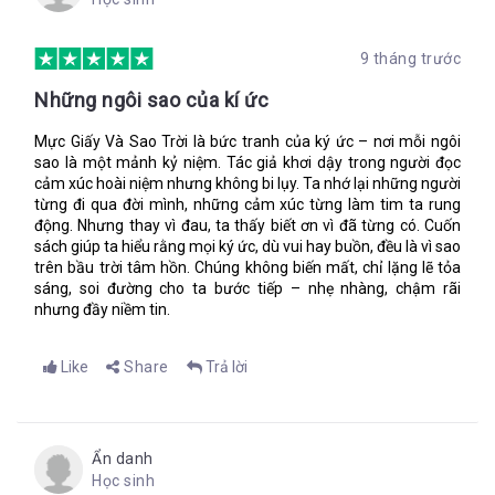
xanh? Mẹ của con luôn bảo rằng đó là màu mực. Ba là một
người vẽ bản đồ bằng cả trái tim.
9 tháng trước
Những ngôi sao của kí ức
Da thịt của mỗi người đều ẩn chứa một tấm bản đồ…
Là giọng của ba. Tại sao ông ấy lại nói thế - lạnh lẽo, chậm rãi?
Mực Giấy Và Sao Trời là bức tranh của ký ức – nơi mỗi ngôi
sao là một mảnh kỷ niệm. Tác giả khơi dậy trong người đọc
Nhìn xem, tại sao mạch máu chảy ở cổ tay ta là màu đen chứ
cảm xúc hoài niệm nhưng không bi lụy. Ta nhớ lại những người
không phải màu xanh?
từng đi qua đời mình, những cảm xúc từng làm tim ta rung
động. Nhưng thay vì đau, ta thấy biết ơn vì đã từng có. Cuốn
Và tại sao tôi lại biết chính xác ông ấy định nói gì tiếp?
sách giúp ta hiểu rằng mọi ký ức, dù vui hay buồn, đều là vì sao
Mẹ của con luôn bảo rằng đó là màu mực. Ba là một người vẽ
trên bầu trời tâm hồn. Chúng không biến mất, chỉ lặng lẽ tỏa
bản đồ bằng cả trái tim.
sáng, soi đường cho ta bước tiếp – nhẹ nhàng, chậm rãi
nhưng đầy niềm tin.
Ba ở phía trước, bước qua một con đường tối nơi những ngôi
nhà bị gió thổi nghiêng ngả như những cái cây. Còn giờ chúng
là những cái cây xanh và ba vươn tay hướng đến chỗ tôi, trong
Like
Share
Trả lời
lòng bàn tay của ông thấm đẫm màu máu tươi. Ngực ông đầy
máu hòa lẫn giữa mớ da thịt và lông, đám lông vũ đen như của
lũ quạ mà Pep bắt được.
Trái tim tôi…
Ẩn danh
Học sinh
Tôi đang mơ. Mơ ba đi thẳng về phía tôi, mặt vô hồn. Lồng