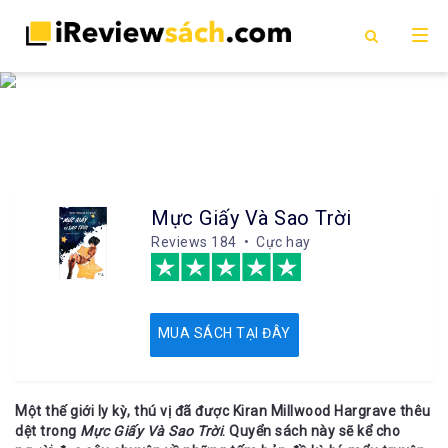
Mực Giấy Và Sao Trời
Reviews
184 • Cực hay
MUA SÁCH TẠI ĐÂY
Một thế giới ly kỳ, thú vị đã được Kiran Millwood Hargrave thêu
dệt trong
Mực Giấy Và Sao Trời
. Quyển sách này sẽ kể cho