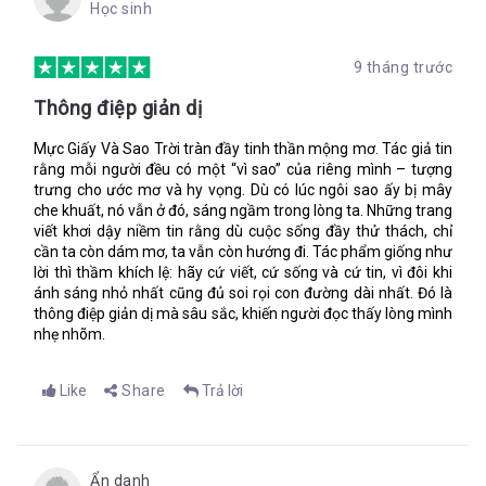
Học sinh
Ba biết là con đang nghi ngờ ba, Isa, nhưng ba tin chắc. Ba tin
9 tháng trước
rằng thuyền đó không phải của trái đất này, hay ít nhất, là
không phải của người trái đất. Hòn đảo đã tặng nó cho ông và
Thông điệp giản dị
rồi lấy lại. Tất cả mọi thứ đều có một chu kỳ, Isabella, thói quen
trở về với cội nguồn. Mùa màng, nước, cuộc sống, có lẽ ngay
Mực Giấy Và Sao Trời tràn đầy tinh thần mộng mơ. Tác giả tin
cả cây. Con không cần một bản đồ để tìm đường về. Mặc dù có
rằng mỗi người đều có một “vì sao” của riêng mình – tượng
nó giúp ích hơn nhiều. Giờ con đã tin chưa?
trưng cho ước mơ và hy vọng. Dù có lúc ngôi sao ấy bị mây
che khuất, nó vẫn ở đó, sáng ngầm trong lòng ta. Những trang
viết khơi dậy niềm tin rằng dù cuộc sống đầy thử thách, chỉ
Bản đồ của con vẫn chưa sống động được đến thế. Nhưng đây
cần ta còn dám mơ, ta vẫn còn hướng đi. Tác phẩm giống như
là một sự khởi đầu! Con đã vẽ xong tấm bản đồ đầu tiên trong
lời thì thầm khích lệ: hãy cứ viết, cứ sống và cứ tin, vì đôi khi
đời. Viết tên của con lên góc trên này. Đây, con có thể sử dụng
ánh sáng nhỏ nhất cũng đủ soi rọi con đường dài nhất. Đó là
bút lông công của ba.
thông điệp giản dị mà sâu sắc, khiến người đọc thấy lòng mình
nhẹ nhõm.
I-S-A-B-E-L-L-A
Hoàn hảo.
Like
Share
Trả lời
Bạn có biết tốc độ hoàn đảo nổi trôi nhanh là bao nhiêu
không?
Ẩn danh