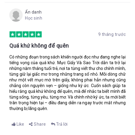
“Cũng nặng nữa”, Lupe nói với tôi. “Nhưng tớ thích nó. Tớ có
mỗi một món quà thôi mà”.
Ẩn danh
Học sinh
Nhỏ nhìn tôi ngóng trông còn tôi giải vờ không hiểu những gì
nhỏ đang mong đợi, nhưng rồi nhỏ cười một cách ngốc nghếch
làm tôi không kiềm được nữa bèn lấy một cuộn giấy ra từ
9 tháng trước
trong cặp.
Quá khứ không để quên
“Sinh nhật vui vẻ!”, tôi nói. “Bản đồ được đánh dấu X”.
Chỉ là một tấm bản đồ đơn giản không có các đường sao và có
Có những đoạn trong sách khiến người đọc như đang nghe lại
duy nhất một chiếc la bàn chỉ hướng bắc ở cuối bản đồ. Tôi
tiếng vọng của quá khứ. Mực Giấy Và Sao Trời dẫn ta trở lại
không có đủ thời gian để tạo ra một cuộc săn lùng với nhiều
những năm tháng tuổi trẻ, nơi ta từng viết thư cho chính mình,
manh mối.
từng giữ lại giấc mơ trong những trang sổ nhỏ. Mỗi dòng chữ
như một vết mực mờ trên giấy, không phai hẳn nhưng cũng
“Kho báu!”. Tôi siết ngón tay của Lupe.
chẳng còn nguyên vẹn – giống như ký ức. Cuốn sách giúp ta
“Đừng chỉ đứng yên ở một chỗ đó”, Lupe hét toáng lên và chạy
hiểu rằng quá khứ không để quên, mà để nhắc ta biết mình đã
từng sống, từng yêu, từng mơ. Và chính nhờ ký ức, ta mới biết
về phía trước. “Đua nào”.
trân trọng hiện tại – điều đang diễn ra ngay trước mắt nhưng
thường bị lãng quên.
“Ca…cánh rừng á?” Lupe lắp bắp. “Tại sao không? Tại sao ba
không đi?”
Like
Share
Trả lời
“Vì lão là kẻ nhát cáy, là tồi tề thì đúng hơn. Vì cả nhà cậu đều