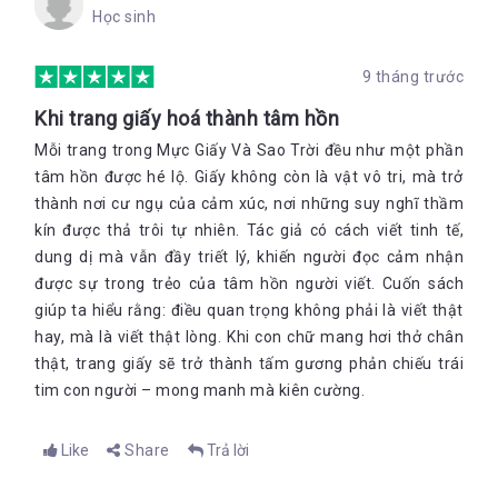
Tôi biết đấy.
Học sinh
Có những ngày nó giống như đang cưỡi trên một con rùa biển
khổng lồ, chậm rãi như đang ngủ. Những đêm khác, khi mặt
9 tháng trước
trăng tròn và dày đặc, và những con sóng dâng cao như
những ngọn núi làm cho Pep ngao lên, nó lại trôi nhanh như
Khi trang giấy hoá thành tâm hồn
gió.
Mỗi trang trong Mực Giấy Và Sao Trời đều như một phần
Vì vậy, câu trả lời là: một hòn đảo nối di chuyển nhanh như nó
tâm hồn được hé lộ. Giấy không còn là vật vô tri, mà trở
muốn
thành nơi cư ngụ của cảm xúc, nơi những suy nghĩ thầm
Tình bạn tựa như những chòm sao
kín được thả trôi tự nhiên. Tác giả có cách viết tinh tế,
Lupe lấy ra một sợi dây chuyền vàng từ trong túi và đặt gọn nó
dung dị mà vẫn đầy triết lý, khiến người đọc cảm nhận
vào lòng bàn tay. Mặt dây chuyền bằng vàng được chạm trổ
được sự trong trẻo của tâm hồn người viết. Cuốn sách
sáng lấp lánh dưới ánh nắng mặt trời.
giúp ta hiểu rằng: điều quan trọng không phải là viết thật
“Ba tớ mang tới từ Afrik đấy”, Lupe nói tiếp. “Ba tặng tớ nhân
hay, mà là viết thật lòng. Khi con chữ mang hơi thở chân
dịp sinh nhật, nó là của bà tớ”.
thật, trang giấy sẽ trở thành tấm gương phản chiếu trái
“Có gì bên trong không?”
tim con người – mong manh mà kiên cường.
Lupe nhún vai. “Ba dặn tớ không được mở nó ra cho đến khi tớ
lớn hơn. Ông là người duy nhất giữ chìa khóa”.
Like
Share
Trả lời
“Nó thật dễ thương làm sao!”.