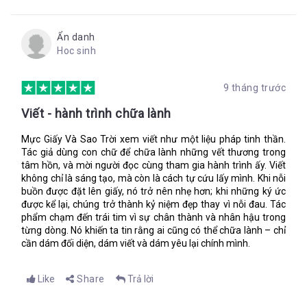
thấy không phải tất cả người nhà Adori đều là kẻ hèn nhát. Tớ
sẽ chứng minh cho cậu thấy tớ không phải kẻ tồi tệ.
Ẩn danh
Tớ sẽ băng qua cánh rừng để tìm ra kẻ đã giết chết Cata. Khi
Hoc sinh
tớ quay về chúng ta có thể tiếp tục làm bạn thân nhé.
Thương gửi, Lupe
9 tháng trước
XXXXXX
Viết - hành trình chữa lành
P.S: Kiểm tra lại bên dưới bình lọ. Tớ gửi cậu giữ nó hộ tớ.
Mực Giấy Và Sao Trời xem viết như một liệu pháp tinh thần.
Tác giả dùng con chữ để chữa lành những vết thương trong
Tôi mở cửa và nhấc lọ hoa lên, hai tay tôi run rẩy khi đẩy dây
tâm hồn, và mời người đọc cùng tham gia hành trình ấy. Viết
chuyền dày cộm ra. Mặt dây chuyền khóa của Lupe.
không chỉ là sáng tạo, mà còn là cách tự cứu lấy mình. Khi nỗi
Tiếng gào thét bên tai tôi.
buồn được đặt lên giấy, nó trở nên nhẹ hơn; khi những ký ức
được kể lại, chúng trở thành kỷ niệm đẹp thay vì nỗi đau. Tác
Tớ sẽ chứng minh cho cậu thấy tớ không phải kẻ tồi tệ.
phẩm chạm đến trái tim vì sự chân thành và nhân hậu trong
Tôi đã gây ra chuyện này và giờ tôi phải cứu vãn tình thế đó.
từng dòng. Nó khiến ta tin rằng ai cũng có thể chữa lành – chỉ
cần dám đối diện, dám viết và dám yêu lại chính mình.
Chọn ra mảnh lớn nhất, tôi gói ghém vào trong mớ váy áo
Like
Share
Trả lời
không dùng tới. Những thứ này biết đâu sẽ có ích. Bỏ lá thư
của Lupe vào túi quần, còn dây chuyền mề đay của nhỏ thì tôi