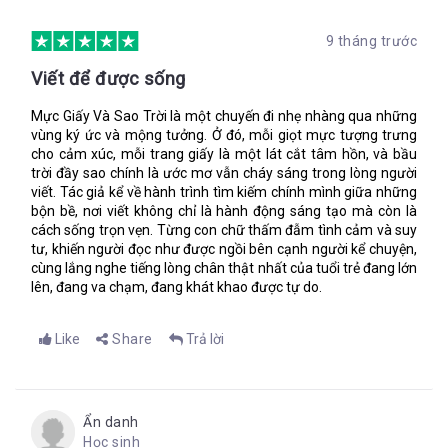
ngực tôi co thắt lại từ hơi nóng trên đất, kéo tôi ngã ra khỏi
ông, dọc theo hàng cây, thoát ra khỏi giấc mơ.
9 tháng trước
Viết để được sống
“Cha của Arinta đã tìm kiếm và lùng sục tất cả đường hầm
nhưng chẳng thể gặp lại con gái. Có người nói cô ấy biến thành
Mực Giấy Và Sao Trời là một chuyến đi nhẹ nhàng qua những
một dòng sông, người khác lại nói cô ấy vẫn ở bên dưới đó,
vùng ký ức và mộng tưởng. Ở đó, mỗi giọt mực tượng trưng
linh hồn của cô đảm bảo Yote giữ lời hứa. Dù thế nào thì
cho cảm xúc, mỗi trang giấy là một lát cắt tâm hồn, và bầu
Arinta đang canh giữ Joya, sự hy sinh của cô là báu vật quý
trời đầy sao chính là ước mơ vẫn cháy sáng trong lòng người
viết. Tác giả kể về hành trình tìm kiếm chính mình giữa những
giá còn mạnh mẽ hơn cả quỷ lửa.”
bộn bề, nơi viết không chỉ là hành động sáng tạo mà còn là
cách sống trọn vẹn. Từng con chữ thấm đẫm tình cảm và suy
tư, khiến người đọc như được ngồi bên cạnh người kể chuyện,
Trước lúc ông đi, tôi rửa chân cho ông và quấn băng thật kỹ
cùng lắng nghe tiếng lòng chân thật nhất của tuổi trẻ đang lớn
lưỡng. Các vết sẹo cũ không đều chạy từ đầu gối đến mắt cá
lên, đang va chạm, đang khát khao được tự do.
chân, giống như tĩnh mạch màu đỏ. Khi ông nhảu lên con tàu ở
Ægypt, thậm chí ông còn không biết nó đang đi đâu. Chúng ta
chỉ cần biết, mình sẽ vượt biển, cuối tận chân trời và không cần
Like
Share
Trả lời
quay lại nữa, ông chỉ tay vào tấm bản đồ cũ kỹ giải thích.
Những con quái thú khủng khiếp trú ngụ ở bờ phía đông: Con
cá khổng lồ với bộ móng vuốt và vảy sọc vằn như hổ, những
con voi một mắt cùng những chiếc răng nanh và ngà soi sắc
Ẩn danh
“Con sẽ được an toàn thôi, Isa,” ông nói tiếp. “Chốt cửa lại đi.”
nhọn như thủy tinh, loài sinh vật đó không làm cho các chuyên
Học sinh