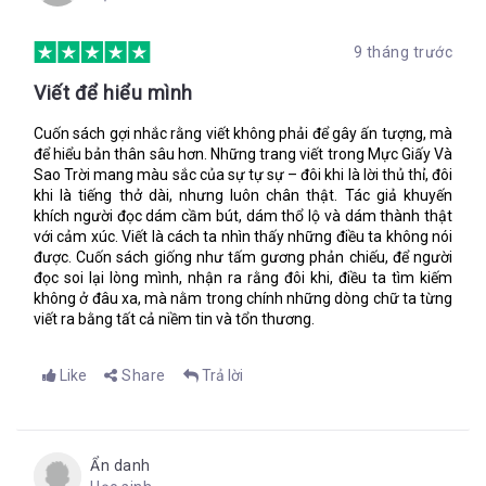
viên vẽ bản đồ hồi xưa e sợ hơn những điều chưa biết. Tôi đã
luôn thấy thật kì lạ - quái vật kinh khủng lại không đáng sợ
“Là một chuyên gia vẽ bản đồ, ngươi sẽ phải đoán biết được vị
bằng những điều chưa biết – nhưng bây giờ tôi đã hiểu. Kẻ giết
9 tháng trước
trí hiện tại của các ngôi sao.”
người đang nhơn nhởn ngoài kia, không ai biết mặt hay tên.
Viết để hiểu mình
Tôi thà biết là kẻ giết người có bốn đầu và răng dài như dao.
Đó là một trong những điều đầu tiên ba dạy tôi. Những tinh tú
Tôi ôm chặt ba hơn mọi khi lúc ông ra khỏi nhà.
là những chỉ dẫn ra đời sớm nhất, chính xác nhất.
Chúng có
Cuốn sách gợi nhắc rằng viết không phải để gây ấn tượng, mà
thể nói cho con biết vị trí của con còn tốt hơn so với một chiếc
để hiểu bản thân sâu hơn. Những trang viết trong Mực Giấy Và
bàn là – quan trọng nhất là chúng luôn hiện hữu trên bầu trời.
Sao Trời mang màu sắc của sự tự sự – đôi khi là lời thủ thỉ, đôi
Nếu con có thể đọc hiểu những vì sao, con sẽ không bao giờ bị
khi là tiếng thở dài, nhưng luôn chân thật. Tác giả khuyến
lạc.
khích người đọc dám cầm bút, dám thổ lộ và dám thành thật
với cảm xúc. Viết là cách ta nhìn thấy những điều ta không nói
được. Cuốn sách giống như tấm gương phản chiếu, để người
Tôi đi ra bờ sông để tiếp tục vẽ bản đồ. Giọng của ba vang
đọc soi lại lòng mình, nhận ra rằng đôi khi, điều ta tìm kiếm
vọng bên tai khi tôi trải lọ mực, viết lông ngỗng ướt nhẹp và
không ở đâu xa, mà nằm trong chính những dòng chữ ta từng
thiết bị đo lường.
viết ra bằng tất cả niềm tin và tổn thương.
Bí quyết là để trống những chỗ con chưa biết. Bất cứ người
nào cũng có thể vẽ nơi anh ta đang ở, nhưng chỉ duy nhất
Like
Share
Trả lời
chuyên gia làm bản đồ mới biết chính xác cách vẽ đúng nơi anh
ta sắp đến.
Tôi thả túi đeo chéo cẩn thận trên một tảng đá gần đó và
chọn khoảng trắng giấy trắng khô ráo nhất. Tôi trải nó lên mặt
Ẩn danh
đất, chèn đá lên góc giấy, rồi lấy đệm da từ trong túi quần của