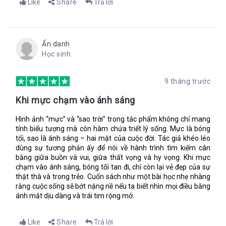
Like
Share
Trả lời
Dù rằng cũng chẳng ai đi xa được. Hải lưu luôn thay đổi và đại
dương đầy nỗi kinh hoàng – sứa, cá mập, rắn biển.
Tại sao rời khỏi đại dương lại khiến mọi người buồn vậy, ba?
Ẩn danh
Bởi vì nó cũng đầy ắp những điều kỳ diệu, và có thể đưa con
Học sinh
đến bất cứ nơi nào trên thế giới này.
“Bất cứ nơi nào trên thế giới này”, tôi thì thầm với mặt mề đay.
9 tháng trước
“Cậu nghe thấy mà phải không Lupe? Có rất nhiều nơi chúng
ta phải thấy.”
Khi mực chạm vào ánh sáng
Hình ảnh “mực” và “sao trời” trong tác phẩm không chỉ mang
tính biểu tượng mà còn hàm chứa triết lý sống. Mực là bóng
Một khuôn mặt đen thui và lo lắng lướt qua tầm nhìn. Tôi nheo
tối, sao là ánh sáng – hai mặt của cuộc đời. Tác giả khéo léo
mắt tập trung, rồi nhắm mắt lại. Cú sốc khiến tôi lạnh rợn
dùng sự tương phản ấy để nói về hành trình tìm kiếm cân
người. Tôi chết rồi, có lẽ là thế.
bằng giữa buồn và vui, giữa thất vọng và hy vọng. Khi mực
Nhưng tôi không cảm thấy mình đã chết. Tôi cảm nhận được
chạm vào ánh sáng, bóng tối tan đi, chỉ còn lại vẻ đẹp của sự
mặt đất, cảm nhận mạch đập ở cổ.
thật thà và trong trẻo. Cuốn sách như một bài học nhẹ nhàng
rằng cuộc sống sẽ bớt nặng nề nếu ta biết nhìn mọi điều bằng
Tôi ngước nhìn thêm lần nữa. Lọn tóc quăn dày đen bóng bết
ánh mắt dịu dàng và trái tim rộng mở.
thành tím, gương mặt nhọ nhem mà Señora Adori không bao
giờ chấp nhận, nhưng đúng là nhỏ!
Like
Share
Trả lời
“Lupe?”