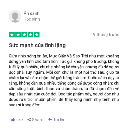
là đám suy đồi đạo đức, mọi thứ theo lão đến đây đều thật thối
nát.”
Ẩn danh
Lupe bắt đầu nức nở, nhỏ ôm bụng như thể vừa bị tôi đấm.
Học sinh
Móng tay tôi bấu vào lòng bàn tay đau điếng. Tôi cảm thấy
đầu uy lực, cơn giận dữ đẩy lùi nỗi sợ hãi. “Vì sự xuất hiện của
các người mà mẹ tôi và cả Gabo đều mất. Ba của cậu đã ngăn
9 tháng trước
chúng tôi vào rừng để hái thuộc. Còn giờ là đến cái chết của
Cata và các người chỉ biết trốn chạy thôi. Các người chạy sang
Sức mạnh của tĩnh lặng
Afrik và vứt bỏ mọi người với mớ hỗn độn mấy người gây ra.
Ồ, tốt thôi.”
Giữa nhịp sống ồn ào, Mực Giấy Và Sao Trời như một khoảng
dừng yên tĩnh cho tâm hồn. Tác giả không phô trương, không
“Isa, tớ…” Lupe đang đưa cánh tay hướng tới chỗ tôi, nhưng tôi
triết lý quá nhiều, chỉ nhẹ nhàng kể chuyện, nhưng đủ để người
đá hất bụi đất vào váy nhỏ.
đọc phải suy ngẫm. Mỗi con chữ là một hơi thở sâu, giúp ta
chậm lại và cảm nhận thế giới bằng trái tim. Cuốn sách dạy ta
“Biến đi! Chẳng ai muốn các người ở đây đâu?”
rằng, không cần quá nhiều tiếng động để được công nhận; chỉ
Lupe nhìn tôi, mặt nhăn nhó, hàng lệ lăn dài trên má. Và rồi
cần sống thật, bình thản và chân thành, ta đã chạm đến vẻ
nhỏ chạy vội về phía ngôi nhà của mình, chân luống cuống vấp
đẹp sâu nhất của cuộc đời. Đọc tác phẩm này, người đọc như
ngã.
được rửa trôi muộn phiền, để thấy lòng mình nhẹ tênh như
sao rơi trong đêm.
Isa,
Like
Share
Trả lời
Tớ hy vọng cậu tìm ra lá thư này. Tớ sẽ chứng minh cho cậu