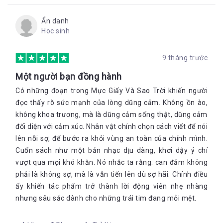
đeo vào cổ mình.
Tớ đến với cậu đây, Lupe.
Ẩn danh
Hoc sinh
Con đường được khai khẩn – những bụi cây bị giẫm đạp, nhựa
cây rỉ ra, chỉ có dấu gãy đổ ở những bụi cây thấp. Tôi mường
9 tháng trước
tượng ra Lupe, một mình và kiên quyết.
Tớ sẽ chứng minh cho
cậu thấy là tớ không hề tồi tệ.
Một người bạn đồng hành
Có những đoạn trong Mực Giấy Và Sao Trời khiến người
Sau cái nheo mắt, ngôi làng xương dần mờ khuất tầm nhìn, tôi
đọc thấy rõ sức mạnh của lòng dũng cảm. Không ồn ào,
lấy bản đồ của mình ra và tiếp tục đánh dấu địa hình.
không khoa trương, mà là dũng cảm sống thật, dũng cảm
đối diện với cảm xúc. Nhân vật chính chọn cách viết để nói
“Em không cần làm nữa đâu,” Pablo nói nhẹ nhàng. “Em nên
nghỉ ngơi đi thì hơn.”
lên nỗi sợ, để bước ra khỏi vùng an toàn của chính mình.
Cuốn sách như một bản nhạc dịu dàng, khơi dậy ý chí
Tôi lờ anh. Tôi phải làm việc này. Cây bút lông ngỗng dường
như là thứ duy nhất trên thế giớ tôi có thể dựa vào.
vượt qua mọi khó khăn. Nó nhắc ta rằng: can đảm không
phải là không sợ, mà là vẫn tiến lên dù sợ hãi. Chính điều
Xin cậu đấy, Lupe. Hãy bình an nhé.
ấy khiến tác phẩm trở thành lời động viên nhẹ nhàng
nhưng sâu sắc dành cho những trái tim đang mỏi mệt.
Ba nói rằng Thống đốc cấm bơi để ngăn chặn bất cứ ai cố tình
bỏ trốn.