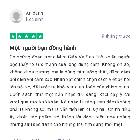
đeo vào cổ mình.
Tớ đến với cậu đây, Lupe.
Ẩn danh
Hoc sinh
Con đường được khai khẩn – những bụi cây bị giẫm đạp, nhựa
cây rỉ ra, chỉ có dấu gãy đổ ở những bụi cây thấp. Tôi mường
9 tháng trước
tượng ra Lupe, một mình và kiên quyết.
Tớ sẽ chứng minh cho
cậu thấy là tớ không hề tồi tệ.
Một người bạn đồng hành
Có những đoạn trong Mực Giấy Và Sao Trời khiến người
Sau cái nheo mắt, ngôi làng xương dần mờ khuất tầm nhìn, tôi
đọc thấy rõ sức mạnh của lòng dũng cảm. Không ồn ào,
lấy bản đồ của mình ra và tiếp tục đánh dấu địa hình.
không khoa trương, mà là dũng cảm sống thật, dũng cảm
đối diện với cảm xúc. Nhân vật chính chọn cách viết để nói
“Em không cần làm nữa đâu,” Pablo nói nhẹ nhàng. “Em nên
nghỉ ngơi đi thì hơn.”
lên nỗi sợ, để bước ra khỏi vùng an toàn của chính mình.
Cuốn sách như một bản nhạc dịu dàng, khơi dậy ý chí
Tôi lờ anh. Tôi phải làm việc này. Cây bút lông ngỗng dường
như là thứ duy nhất trên thế giớ tôi có thể dựa vào.
vượt qua mọi khó khăn. Nó nhắc ta rằng: can đảm không
phải là không sợ, mà là vẫn tiến lên dù sợ hãi. Chính điều
Xin cậu đấy, Lupe. Hãy bình an nhé.
ấy khiến tác phẩm trở thành lời động viên nhẹ nhàng
nhưng sâu sắc dành cho những trái tim đang mỏi mệt.
Ba nói rằng Thống đốc cấm bơi để ngăn chặn bất cứ ai cố tình
bỏ trốn.