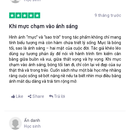
xanh? Mẹ của con luôn bảo rằng đó là màu mực. Ba là một
người vẽ bản đồ bằng cả trái tim.
9 tháng trước
Khi mực chạm vào ánh sáng
Da thịt của mỗi người đều ẩn chứa một tấm bản đồ…
Là giọng của ba. Tại sao ông ấy lại nói thế - lạnh lẽo, chậm rãi?
Hình ảnh “mực” và “sao trời” trong tác phẩm không chỉ mang
tính biểu tượng mà còn hàm chứa triết lý sống. Mực là bóng
Nhìn xem, tại sao mạch máu chảy ở cổ tay ta là màu đen chứ
tối, sao là ánh sáng – hai mặt của cuộc đời. Tác giả khéo léo
không phải màu xanh?
dùng sự tương phản ấy để nói về hành trình tìm kiếm cân
bằng giữa buồn và vui, giữa thất vọng và hy vọng. Khi mực
Và tại sao tôi lại biết chính xác ông ấy định nói gì tiếp?
chạm vào ánh sáng, bóng tối tan đi, chỉ còn lại vẻ đẹp của sự
Mẹ của con luôn bảo rằng đó là màu mực. Ba là một người vẽ
thật thà và trong trẻo. Cuốn sách như một bài học nhẹ nhàng
bản đồ bằng cả trái tim.
rằng cuộc sống sẽ bớt nặng nề nếu ta biết nhìn mọi điều bằng
ánh mắt dịu dàng và trái tim rộng mở.
Ba ở phía trước, bước qua một con đường tối nơi những ngôi
nhà bị gió thổi nghiêng ngả như những cái cây. Còn giờ chúng
là những cái cây xanh và ba vươn tay hướng đến chỗ tôi, trong
Like
Share
Trả lời
lòng bàn tay của ông thấm đẫm màu máu tươi. Ngực ông đầy
máu hòa lẫn giữa mớ da thịt và lông, đám lông vũ đen như của
lũ quạ mà Pep bắt được.
Trái tim tôi…
Ẩn danh
Học sinh
Tôi đang mơ. Mơ ba đi thẳng về phía tôi, mặt vô hồn. Lồng