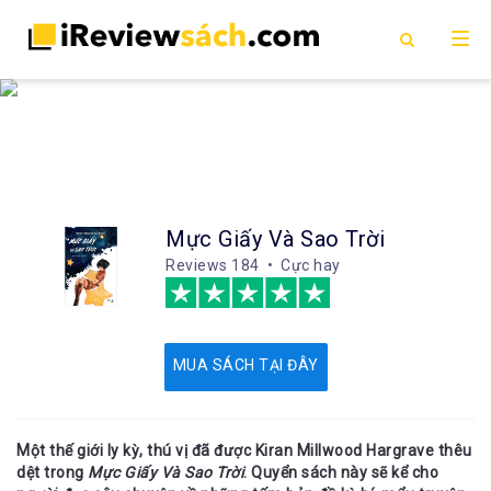
Mực Giấy Và Sao Trời
Reviews
184 • Cực hay
MUA SÁCH TẠI ĐÂY
Một thế giới ly kỳ, thú vị đã được Kiran Millwood Hargrave thêu
dệt trong
Mực Giấy Và Sao Trời
. Quyển sách này sẽ kể cho