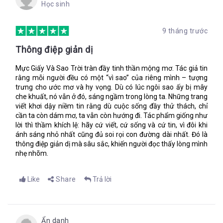
Học sinh
Ba biết là con đang nghi ngờ ba, Isa, nhưng ba tin chắc. Ba tin
9 tháng trước
rằng thuyền đó không phải của trái đất này, hay ít nhất, là
không phải của người trái đất. Hòn đảo đã tặng nó cho ông và
Thông điệp giản dị
rồi lấy lại. Tất cả mọi thứ đều có một chu kỳ, Isabella, thói quen
trở về với cội nguồn. Mùa màng, nước, cuộc sống, có lẽ ngay
Mực Giấy Và Sao Trời tràn đầy tinh thần mộng mơ. Tác giả tin
cả cây. Con không cần một bản đồ để tìm đường về. Mặc dù có
rằng mỗi người đều có một “vì sao” của riêng mình – tượng
nó giúp ích hơn nhiều. Giờ con đã tin chưa?
trưng cho ước mơ và hy vọng. Dù có lúc ngôi sao ấy bị mây
che khuất, nó vẫn ở đó, sáng ngầm trong lòng ta. Những trang
viết khơi dậy niềm tin rằng dù cuộc sống đầy thử thách, chỉ
Bản đồ của con vẫn chưa sống động được đến thế. Nhưng đây
cần ta còn dám mơ, ta vẫn còn hướng đi. Tác phẩm giống như
là một sự khởi đầu! Con đã vẽ xong tấm bản đồ đầu tiên trong
lời thì thầm khích lệ: hãy cứ viết, cứ sống và cứ tin, vì đôi khi
đời. Viết tên của con lên góc trên này. Đây, con có thể sử dụng
ánh sáng nhỏ nhất cũng đủ soi rọi con đường dài nhất. Đó là
bút lông công của ba.
thông điệp giản dị mà sâu sắc, khiến người đọc thấy lòng mình
nhẹ nhõm.
I-S-A-B-E-L-L-A
Hoàn hảo.
Like
Share
Trả lời
Bạn có biết tốc độ hoàn đảo nổi trôi nhanh là bao nhiêu
không?
Ẩn danh