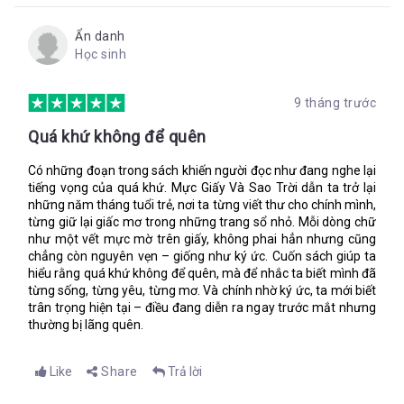
“Cũng nặng nữa”, Lupe nói với tôi. “Nhưng tớ thích nó. Tớ có
mỗi một món quà thôi mà”.
Ẩn danh
Học sinh
Nhỏ nhìn tôi ngóng trông còn tôi giải vờ không hiểu những gì
nhỏ đang mong đợi, nhưng rồi nhỏ cười một cách ngốc nghếch
làm tôi không kiềm được nữa bèn lấy một cuộn giấy ra từ
9 tháng trước
trong cặp.
Quá khứ không để quên
“Sinh nhật vui vẻ!”, tôi nói. “Bản đồ được đánh dấu X”.
Chỉ là một tấm bản đồ đơn giản không có các đường sao và có
Có những đoạn trong sách khiến người đọc như đang nghe lại
duy nhất một chiếc la bàn chỉ hướng bắc ở cuối bản đồ. Tôi
tiếng vọng của quá khứ. Mực Giấy Và Sao Trời dẫn ta trở lại
không có đủ thời gian để tạo ra một cuộc săn lùng với nhiều
những năm tháng tuổi trẻ, nơi ta từng viết thư cho chính mình,
manh mối.
từng giữ lại giấc mơ trong những trang sổ nhỏ. Mỗi dòng chữ
như một vết mực mờ trên giấy, không phai hẳn nhưng cũng
“Kho báu!”. Tôi siết ngón tay của Lupe.
chẳng còn nguyên vẹn – giống như ký ức. Cuốn sách giúp ta
“Đừng chỉ đứng yên ở một chỗ đó”, Lupe hét toáng lên và chạy
hiểu rằng quá khứ không để quên, mà để nhắc ta biết mình đã
từng sống, từng yêu, từng mơ. Và chính nhờ ký ức, ta mới biết
về phía trước. “Đua nào”.
trân trọng hiện tại – điều đang diễn ra ngay trước mắt nhưng
thường bị lãng quên.
“Ca…cánh rừng á?” Lupe lắp bắp. “Tại sao không? Tại sao ba
không đi?”
Like
Share
Trả lời
“Vì lão là kẻ nhát cáy, là tồi tề thì đúng hơn. Vì cả nhà cậu đều