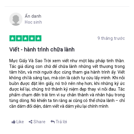
thấy không phải tất cả người nhà Adori đều là kẻ hèn nhát. Tớ
sẽ chứng minh cho cậu thấy tớ không phải kẻ tồi tệ.
Ẩn danh
Tớ sẽ băng qua cánh rừng để tìm ra kẻ đã giết chết Cata. Khi
Hoc sinh
tớ quay về chúng ta có thể tiếp tục làm bạn thân nhé.
Thương gửi, Lupe
9 tháng trước
XXXXXX
Viết - hành trình chữa lành
P.S: Kiểm tra lại bên dưới bình lọ. Tớ gửi cậu giữ nó hộ tớ.
Mực Giấy Và Sao Trời xem viết như một liệu pháp tinh thần.
Tác giả dùng con chữ để chữa lành những vết thương trong
Tôi mở cửa và nhấc lọ hoa lên, hai tay tôi run rẩy khi đẩy dây
tâm hồn, và mời người đọc cùng tham gia hành trình ấy. Viết
chuyền dày cộm ra. Mặt dây chuyền khóa của Lupe.
không chỉ là sáng tạo, mà còn là cách tự cứu lấy mình. Khi nỗi
Tiếng gào thét bên tai tôi.
buồn được đặt lên giấy, nó trở nên nhẹ hơn; khi những ký ức
được kể lại, chúng trở thành kỷ niệm đẹp thay vì nỗi đau. Tác
Tớ sẽ chứng minh cho cậu thấy tớ không phải kẻ tồi tệ.
phẩm chạm đến trái tim vì sự chân thành và nhân hậu trong
Tôi đã gây ra chuyện này và giờ tôi phải cứu vãn tình thế đó.
từng dòng. Nó khiến ta tin rằng ai cũng có thể chữa lành – chỉ
cần dám đối diện, dám viết và dám yêu lại chính mình.
Chọn ra mảnh lớn nhất, tôi gói ghém vào trong mớ váy áo
Like
Share
Trả lời
không dùng tới. Những thứ này biết đâu sẽ có ích. Bỏ lá thư
của Lupe vào túi quần, còn dây chuyền mề đay của nhỏ thì tôi