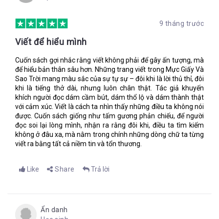
viên vẽ bản đồ hồi xưa e sợ hơn những điều chưa biết. Tôi đã
luôn thấy thật kì lạ - quái vật kinh khủng lại không đáng sợ
“Là một chuyên gia vẽ bản đồ, ngươi sẽ phải đoán biết được vị
bằng những điều chưa biết – nhưng bây giờ tôi đã hiểu. Kẻ giết
9 tháng trước
trí hiện tại của các ngôi sao.”
người đang nhơn nhởn ngoài kia, không ai biết mặt hay tên.
Viết để hiểu mình
Tôi thà biết là kẻ giết người có bốn đầu và răng dài như dao.
Đó là một trong những điều đầu tiên ba dạy tôi. Những tinh tú
Tôi ôm chặt ba hơn mọi khi lúc ông ra khỏi nhà.
là những chỉ dẫn ra đời sớm nhất, chính xác nhất.
Chúng có
Cuốn sách gợi nhắc rằng viết không phải để gây ấn tượng, mà
thể nói cho con biết vị trí của con còn tốt hơn so với một chiếc
để hiểu bản thân sâu hơn. Những trang viết trong Mực Giấy Và
bàn là – quan trọng nhất là chúng luôn hiện hữu trên bầu trời.
Sao Trời mang màu sắc của sự tự sự – đôi khi là lời thủ thỉ, đôi
Nếu con có thể đọc hiểu những vì sao, con sẽ không bao giờ bị
khi là tiếng thở dài, nhưng luôn chân thật. Tác giả khuyến
lạc.
khích người đọc dám cầm bút, dám thổ lộ và dám thành thật
với cảm xúc. Viết là cách ta nhìn thấy những điều ta không nói
được. Cuốn sách giống như tấm gương phản chiếu, để người
Tôi đi ra bờ sông để tiếp tục vẽ bản đồ. Giọng của ba vang
đọc soi lại lòng mình, nhận ra rằng đôi khi, điều ta tìm kiếm
vọng bên tai khi tôi trải lọ mực, viết lông ngỗng ướt nhẹp và
không ở đâu xa, mà nằm trong chính những dòng chữ ta từng
thiết bị đo lường.
viết ra bằng tất cả niềm tin và tổn thương.
Bí quyết là để trống những chỗ con chưa biết. Bất cứ người
nào cũng có thể vẽ nơi anh ta đang ở, nhưng chỉ duy nhất
Like
Share
Trả lời
chuyên gia làm bản đồ mới biết chính xác cách vẽ đúng nơi anh
ta sắp đến.
Tôi thả túi đeo chéo cẩn thận trên một tảng đá gần đó và
chọn khoảng trắng giấy trắng khô ráo nhất. Tôi trải nó lên mặt
Ẩn danh
đất, chèn đá lên góc giấy, rồi lấy đệm da từ trong túi quần của