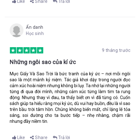
Like
Share
Trả lời
Dù rằng cũng chẳng ai đi xa được. Hải lưu luôn thay đổi và đại
dương đầy nỗi kinh hoàng – sứa, cá mập, rắn biển.
Tại sao rời khỏi đại dương lại khiến mọi người buồn vậy, ba?
Ẩn danh
Bởi vì nó cũng đầy ắp những điều kỳ diệu, và có thể đưa con
Học sinh
đến bất cứ nơi nào trên thế giới này.
“Bất cứ nơi nào trên thế giới này”, tôi thì thầm với mặt mề đay.
9 tháng trước
“Cậu nghe thấy mà phải không Lupe? Có rất nhiều nơi chúng
ta phải thấy.”
Những ngôi sao của kí ức
Mực Giấy Và Sao Trời là bức tranh của ký ức – nơi mỗi ngôi
sao là một mảnh kỷ niệm. Tác giả khơi dậy trong người đọc
Một khuôn mặt đen thui và lo lắng lướt qua tầm nhìn. Tôi nheo
cảm xúc hoài niệm nhưng không bi lụy. Ta nhớ lại những người
mắt tập trung, rồi nhắm mắt lại. Cú sốc khiến tôi lạnh rợn
từng đi qua đời mình, những cảm xúc từng làm tim ta rung
người. Tôi chết rồi, có lẽ là thế.
động. Nhưng thay vì đau, ta thấy biết ơn vì đã từng có. Cuốn
Nhưng tôi không cảm thấy mình đã chết. Tôi cảm nhận được
sách giúp ta hiểu rằng mọi ký ức, dù vui hay buồn, đều là vì sao
mặt đất, cảm nhận mạch đập ở cổ.
trên bầu trời tâm hồn. Chúng không biến mất, chỉ lặng lẽ tỏa
sáng, soi đường cho ta bước tiếp – nhẹ nhàng, chậm rãi
Tôi ngước nhìn thêm lần nữa. Lọn tóc quăn dày đen bóng bết
nhưng đầy niềm tin.
thành tím, gương mặt nhọ nhem mà Señora Adori không bao
giờ chấp nhận, nhưng đúng là nhỏ!
Like
Share
Trả lời
“Lupe?”