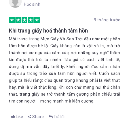
Tôi biết đấy.
Học sinh
Có những ngày nó giống như đang cưỡi trên một con rùa biển
khổng lồ, chậm rãi như đang ngủ. Những đêm khác, khi mặt
9 tháng trước
trăng tròn và dày đặc, và những con sóng dâng cao như
những ngọn núi làm cho Pep ngao lên, nó lại trôi nhanh như
Khi trang giấy hoá thành tâm hồn
gió.
Mỗi trang trong Mực Giấy Và Sao Trời đều như một phần
Vì vậy, câu trả lời là: một hòn đảo nối di chuyển nhanh như nó
tâm hồn được hé lộ. Giấy không còn là vật vô tri, mà trở
muốn
thành nơi cư ngụ của cảm xúc, nơi những suy nghĩ thầm
Tình bạn tựa như những chòm sao
kín được thả trôi tự nhiên. Tác giả có cách viết tinh tế,
Lupe lấy ra một sợi dây chuyền vàng từ trong túi và đặt gọn nó
dung dị mà vẫn đầy triết lý, khiến người đọc cảm nhận
vào lòng bàn tay. Mặt dây chuyền bằng vàng được chạm trổ
được sự trong trẻo của tâm hồn người viết. Cuốn sách
sáng lấp lánh dưới ánh nắng mặt trời.
giúp ta hiểu rằng: điều quan trọng không phải là viết thật
“Ba tớ mang tới từ Afrik đấy”, Lupe nói tiếp. “Ba tặng tớ nhân
hay, mà là viết thật lòng. Khi con chữ mang hơi thở chân
dịp sinh nhật, nó là của bà tớ”.
thật, trang giấy sẽ trở thành tấm gương phản chiếu trái
“Có gì bên trong không?”
tim con người – mong manh mà kiên cường.
Lupe nhún vai. “Ba dặn tớ không được mở nó ra cho đến khi tớ
lớn hơn. Ông là người duy nhất giữ chìa khóa”.
Like
Share
Trả lời
“Nó thật dễ thương làm sao!”.