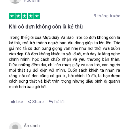
Học sinh
Gabo và đặt xuống kế bên những thứ khác.
Trước khi bắt đầu vẽ, tôi nhìn cây cối xung quanh, nhìn bóng
9 tháng trước
râm dưới tia nắng sớm. Tôi cố không tưởng tượng về thứ gì đó
đang nhìn lại tôi. Hít lấy một hơi sâu, tôi lau khô ngòi của bút
Khi cô đơn không còn là kẻ thù
lông trên tà áo của mình, nhúng vào mực đen, và bắt đầu vẽ
hòn đảo trên tấm bản đồ mới. Nó sẽ không còn bị lãng quên
Trong thế giới của Mực Giấy Và Sao Trời, cô đơn không còn là
nữa.
kẻ thù, mà trở thành người bạn dịu dàng giúp ta lớn lên. Tác
giả mô tả cô đơn bằng giọng văn nhẹ như hơi thở, vừa buồn
vừa đẹp. Cô đơn không khiến ta yếu đuối, mà dạy ta lắng nghe
chính mình, học cách chấp nhận và yêu thương bản thân.
“Anh có nghĩ chúng ta sẽ tìm thấy cậu ấy không?”, Tôi nói.
Giữa những đêm dài, chỉ còn mực, giấy và sao trời, con người
“Lupe ấy.”
mới thật sự đối diện với mình. Cuốn sách khiến ta nhận ra
“Có chứ”, Pablo nói nhanh, chắc chắn, hơi ấm truyền qua tôi.
rằng: nỗi cô đơn cũng có giá trị, bởi chính từ đó, ta học được
Tôi lần tìm chiếc vòng tay qua túi quần bị ướt của mình.
cách sống thật và biết trân trọng những điều bình dị quanh
mình hơn bao giờ hết.
“Tốt rồi.”
Chúng tôi ngồi ngắm sao sáng lờ mờ trên bầu trời. Tôi đã cố
Like
Share
Trả lời
gắng để đọc chúng, không giống cách bà Masha tìm điềm báo,
mà theo cách ba chỉ, tìm phương hướng. Sao Bắc Đẩu luôn soi
tỏ trên đầu chúng tôi không phải là vì tinh tú sáng nhất trên
bầu trời nhưng cố dịnh nhất. Ba luôn luôn gọi nó là một mỏ
Ẩn danh
neo, một ngôi sao dẫn lối trên bầu trời.