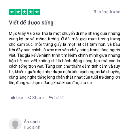
ngực tôi co thắt lại từ hơi nóng trên đất, kéo tôi ngã ra khỏi
ông, dọc theo hàng cây, thoát ra khỏi giấc mơ.
9 tháng trước
Viết để được sống
“Cha của Arinta đã tìm kiếm và lùng sục tất cả đường hầm
nhưng chẳng thể gặp lại con gái. Có người nói cô ấy biến thành
Mực Giấy Và Sao Trời là một chuyến đi nhẹ nhàng qua những
một dòng sông, người khác lại nói cô ấy vẫn ở bên dưới đó,
vùng ký ức và mộng tưởng. Ở đó, mỗi giọt mực tượng trưng
linh hồn của cô đảm bảo Yote giữ lời hứa. Dù thế nào thì
cho cảm xúc, mỗi trang giấy là một lát cắt tâm hồn, và bầu
Arinta đang canh giữ Joya, sự hy sinh của cô là báu vật quý
trời đầy sao chính là ước mơ vẫn cháy sáng trong lòng người
viết. Tác giả kể về hành trình tìm kiếm chính mình giữa những
giá còn mạnh mẽ hơn cả quỷ lửa.”
bộn bề, nơi viết không chỉ là hành động sáng tạo mà còn là
cách sống trọn vẹn. Từng con chữ thấm đẫm tình cảm và suy
tư, khiến người đọc như được ngồi bên cạnh người kể chuyện,
Trước lúc ông đi, tôi rửa chân cho ông và quấn băng thật kỹ
cùng lắng nghe tiếng lòng chân thật nhất của tuổi trẻ đang lớn
lưỡng. Các vết sẹo cũ không đều chạy từ đầu gối đến mắt cá
lên, đang va chạm, đang khát khao được tự do.
chân, giống như tĩnh mạch màu đỏ. Khi ông nhảu lên con tàu ở
Ægypt, thậm chí ông còn không biết nó đang đi đâu. Chúng ta
chỉ cần biết, mình sẽ vượt biển, cuối tận chân trời và không cần
Like
Share
Trả lời
quay lại nữa, ông chỉ tay vào tấm bản đồ cũ kỹ giải thích.
Những con quái thú khủng khiếp trú ngụ ở bờ phía đông: Con
cá khổng lồ với bộ móng vuốt và vảy sọc vằn như hổ, những
con voi một mắt cùng những chiếc răng nanh và ngà soi sắc
Ẩn danh
“Con sẽ được an toàn thôi, Isa,” ông nói tiếp. “Chốt cửa lại đi.”
nhọn như thủy tinh, loài sinh vật đó không làm cho các chuyên
Học sinh