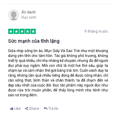
là đám suy đồi đạo đức, mọi thứ theo lão đến đây đều thật thối
nát.”
Ẩn danh
Lupe bắt đầu nức nở, nhỏ ôm bụng như thể vừa bị tôi đấm.
Học sinh
Móng tay tôi bấu vào lòng bàn tay đau điếng. Tôi cảm thấy
đầu uy lực, cơn giận dữ đẩy lùi nỗi sợ hãi. “Vì sự xuất hiện của
các người mà mẹ tôi và cả Gabo đều mất. Ba của cậu đã ngăn
9 tháng trước
chúng tôi vào rừng để hái thuộc. Còn giờ là đến cái chết của
Cata và các người chỉ biết trốn chạy thôi. Các người chạy sang
Sức mạnh của tĩnh lặng
Afrik và vứt bỏ mọi người với mớ hỗn độn mấy người gây ra.
Ồ, tốt thôi.”
Giữa nhịp sống ồn ào, Mực Giấy Và Sao Trời như một khoảng
dừng yên tĩnh cho tâm hồn. Tác giả không phô trương, không
“Isa, tớ…” Lupe đang đưa cánh tay hướng tới chỗ tôi, nhưng tôi
triết lý quá nhiều, chỉ nhẹ nhàng kể chuyện, nhưng đủ để người
đá hất bụi đất vào váy nhỏ.
đọc phải suy ngẫm. Mỗi con chữ là một hơi thở sâu, giúp ta
chậm lại và cảm nhận thế giới bằng trái tim. Cuốn sách dạy ta
“Biến đi! Chẳng ai muốn các người ở đây đâu?”
rằng, không cần quá nhiều tiếng động để được công nhận; chỉ
Lupe nhìn tôi, mặt nhăn nhó, hàng lệ lăn dài trên má. Và rồi
cần sống thật, bình thản và chân thành, ta đã chạm đến vẻ
nhỏ chạy vội về phía ngôi nhà của mình, chân luống cuống vấp
đẹp sâu nhất của cuộc đời. Đọc tác phẩm này, người đọc như
ngã.
được rửa trôi muộn phiền, để thấy lòng mình nhẹ tênh như
sao rơi trong đêm.
Isa,
Like
Share
Trả lời
Tớ hy vọng cậu tìm ra lá thư này. Tớ sẽ chứng minh cho cậu