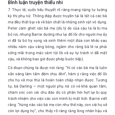
Bình luận truyện thiếu nhi
7. Thực tế, cuốn tiểu thuyết rõ ràng mang nặng tư tưởng
kỳ thị phụ nữ. Thông điệp được truyền tải là tất cả các bà
mẹ đều thất bại và về bản chất là những sinh vật vô dụng.
Peter căm ghét các bà mẹ (dù lý do của cậu ta là bị mẹ
bỏ rơi, nhưng Barrie dường như lại đổ lỗi cho người mẹ ấy
vì đã từ bỏ hy vọng và sinh thêm một đứa con khác sau
nhiều năm cậu vắng bóng, ngầm cho rằng bà lẽ ra phải
sống mãi trong mặc cảm tội lỗi và sự tự trách vì đã mất
cậu, và không bao giờ được phép bước tiếp).
Có đoạn chúng ta được nói rằng: “hỉ có các bà mẹ là luôn
sẵn sàng làm tấm đệm chịu đòn”, hàm ý rằng việc đổ lỗi
cho họ về mọi thứ là hoàn toàn chấp nhận được. Tương
tự, bà Darling — một người phụ nữ có vẻ khá quan tâm,
chăm sóc con cái chu đáo dù có phần hời hợt lại bị quy
trách nhiệm cho việc các con mình bị mất tích. Barrie viết
rằng: “hừng nào các bà mẹ còn như thế này, con cái họ sẽ
còn lợi dụng họ”, cho thấy rõ ràng rằng lòng nhân hậu và