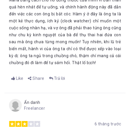
Nana bằng cách cho nó uống thuốc của mình vì bản thân
quá hèn nhát để tự uống, và chính hành động này đã dẫn
đến việc các con ông bị bắt cóc. Hàm ý ở đây là ông ta là
một kẻ thực dụng, ích kỷ (clock watcher) chỉ muốn một
cuộc sống nhàn hạ, và vợ ông đã phải thao túng ông cũng
như chu kỳ kinh nguyệt của bà để thụ thai hai đứa con
sau mà ông chưa từng mong muốn! Tuy nhiên, khi lũ trẻ
biến mất, hành vi của ông ta chỉ có thể được xếp vào loại
kỳ dị: ông ta ngủ trong chuồng chó, thậm chí mang cả cái
chuồng đó đi làm để tự sám hối. Thật lố bịch!
Like
Share
Trả lời
Ẩn danh
Freelancer
6 tháng trước