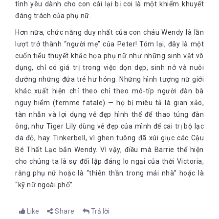
tình yêu dành cho con cái lại bị coi là một khiếm khuyết
đáng trách của phụ nữ.
Hơn nữa, chức năng duy nhất của con cháu Wendy là lần
lượt trở thành “người mẹ” của Peter! Tóm lại, đây là một
cuốn tiểu thuyết khắc họa phụ nữ như những sinh vật vô
dụng, chỉ có giá trị trong việc dọn dẹp, sinh nở và nuôi
dưỡng những đứa trẻ hư hỏng. Những hình tượng nữ giới
khác xuất hiện chỉ theo chỉ theo mô-típ người đàn bà
nguy hiểm (femme fatale) — họ bị miêu tả là gian xảo,
tàn nhẫn và lợi dụng vẻ đẹp hình thể để thao túng đàn
ông, như Tiger Lily dùng vẻ đẹp của mình để cai trị bộ lạc
da đỏ, hay Tinkerbell, vì ghen tuông đã xúi giục các Cậu
Bé Thất Lạc bắn Wendy. Vì vậy, điều mà Barrie thể hiện
cho chúng ta là sự đối lập đáng lo ngại của thời Victoria,
rằng phụ nữ hoặc là “thiên thần trong mái nhà” hoặc là
“kỹ nữ ngoài phố”.
Like
Share
Trả lời