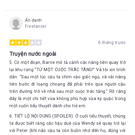
Ẩn danh
Freelancer
6 tháng trước
Truyện nước ngoài
5. Có một đoạn, Barrie mô tả cảnh các nàng tiên quay trở
lại khu rừng “TỪ MỘT CUỘC TRÁC TÁNG!” Và tôi xin trích
dẫn: “Sau một lúc cậu ta chìm vào giấc ngủ, và vài nàng
tiên bước đi loạng choạng đã phải trèo qua người cậu
trên đường trở về nhà sau một cuộc trác táng.” Rõ ràng
đây là một chi tiết vừa không phù hợp vừa kỳ quặc trong
một cuốn tiểu thuyết dành cho trẻ em.
6. TIẾT LỘ NỘI DUNG (SPOILER): Ở cuối tiểu thuyết, chúng
ta được biết rằng các hậu duệ của Wendy sẽ quay trở lại
với Peter (khi nào cậu ta còn buồn nhớ đến họ, đúng với