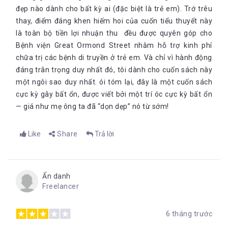
đẹp nào dành cho bất kỳ ai (đặc biệt là trẻ em). Trớ trêu
thay, điểm đáng khen hiếm hoi của cuốn tiểu thuyết này
là toàn bộ tiền lợi nhuận thu đều được quyên góp cho
Bệnh viện Great Ormond Street nhằm hỗ trợ kinh phí
chữa trị các bệnh di truyền ở trẻ em. Và chỉ vì hành động
đáng trân trọng duy nhất đó, tôi dành cho cuốn sách này
một ngôi sao duy nhất. ói tóm lại, đây là một cuốn sách
cực kỳ gây bất ổn, được viết bởi một trí óc cực kỳ bất ổn
— giá như mẹ ông ta đã “dọn dẹp” nó từ sớm!
Like
Share
Trả lời
Ẩn danh
Freelancer
6 tháng trước