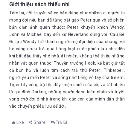
Giới thiệu sách thiếu nhi
Tóm lại, cốt truyện về cơ bản đúng như những gì người ta
mong đợi nếu bạn đã từng bắt gặp Peter qua vô số phiên
bản điện ảnh quen thuộc: Peter khuyến khích Wendy,
John và Michael bay đến xứ Neverland cùng với Cậu Bé
Đi Lạc Wendy trở thành người mẹ đại diện của chúng, và
họ cùng nhau trải qua hàng loạt cuộc phiêu lưu cho đến
khi bắt đầu thấy nhớ nhà. ất nhiên, không thể thiếu những
nhân vật quen thuộc: Thuyền trưởng Hook, kẻ bắt giữ tất
cả bọn họ và luôn tìm cách trả thù Peter; Tinkerbell,
người yêu mến Peter và sống nhờ tiếng vỗ tay của trẻ em;
Tiger Lily cùng bộ tộc đầy thiện chiến của cô; và tất nhiên
là gia đình Darling, những người đang kiên nhẫn và tuyệt
vọng chờ đợi ở nhà trong khi các con của mình dấn thân
vào chuyến phiêu lưu để đời.
Like
Share
Trả lời