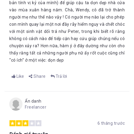
bản tính vị kỷ của mình) để giúp cậu ta dọn dẹp nhà cửa
vào mùa xuân hàng năm. Chà, Wendy, cô đã trở thành
người mẹ như thế nào vậy ! Có người mẹ nào lại cho phép
con mình quay lại một nơi đầy rẫy hiểm nguy và chết chóc
với một sinh vật dối trá như Peter, trong khi biết rõ rằng
không có cách nào để tiếp cận hay cứu giúp chúng nếu có
chuyện xảy ra? Hơn nữa, hàm ý ở đây dường như còn cho
thấy rằng tất cả những người phụ nữ ấy rốt cuộc cũng chỉ
“có ích” ở một việc: dọn dẹp
Like
Share
Trả lời
Ẩn danh
Freelancer
6 tháng trước