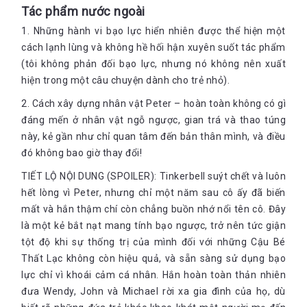
Tác phẩm nước ngoài
1. Những hành vi bạo lực hiển nhiên được thể hiện một
cách lạnh lùng và không hề hối hận xuyên suốt tác phẩm
(tôi không phản đối bạo lực, nhưng nó không nên xuất
hiện trong một câu chuyện dành cho trẻ nhỏ).
2. Cách xây dựng nhân vật Peter – hoàn toàn không có gì
đáng mến ở nhân vật ngỗ ngược, gian trá và thao túng
này, kẻ gần như chỉ quan tâm đến bản thân mình, và điều
đó không bao giờ thay đổi!
TIẾT LỘ NỘI DUNG (SPOILER): Tinkerbell suýt chết và luôn
hết lòng vì Peter, nhưng chỉ một năm sau cô ấy đã biến
mất và hắn thậm chí còn chẳng buồn nhớ nổi tên cô. Đây
là một kẻ bắt nạt mang tính bạo ngược, trở nên tức giận
tột độ khi sự thống trị của mình đối với những Cậu Bé
Thất Lạc không còn hiệu quả, và sẵn sàng sử dụng bạo
lực chỉ vì khoái cảm cá nhân. Hắn hoàn toàn thản nhiên
đưa Wendy, John và Michael rời xa gia đình của họ, dù