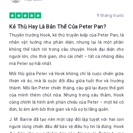
những người bạn nhỏ trong một gia đình mà ông quen biết.
Năm 1912, ông đã bí mật cho dựng tượng Peter Pan trong
9 tháng trước
Vườn Kensington để làm món quà bất ngờ cho trẻ em ở
London.
Kẻ Thù Hay Là Bản Thể Của Peter Pan?
Thuyền trưởng Hook, kẻ thù truyền kiếp của Peter Pan, là
nhân vật tưởng như phản diện, nhưng lại là một phần
không thể tách rời trong câu chuyện. Hook đại diện cho
người lớn, cho thời gian, cho cái chết – tất cả những điều
mà Peter sợ hãi nhất.
Mối thù giữa Peter và Hook không chỉ là cuộc chiến giữa
thiện và ác, mà là cuộc đối đầu giữa tuổi thơ và trưởng
thành. Mỗi lần Peter chiến thắng, cậu giữ lại được thế giới
của mình thêm chút nữa. Nhưng trong sâu thẳm, Hook
cũng chính là hình ảnh phản chiếu của Peter – một kẻ cô
đơn, bị ám ảnh bởi thời gian và nỗi sợ bị lãng quên.
J. M. Barrie đã tạo nên một cặp đối lập tuyệt vời: hai con
người cùng chiến đấu để bảo vệ điều họ tin là đúng. Hook