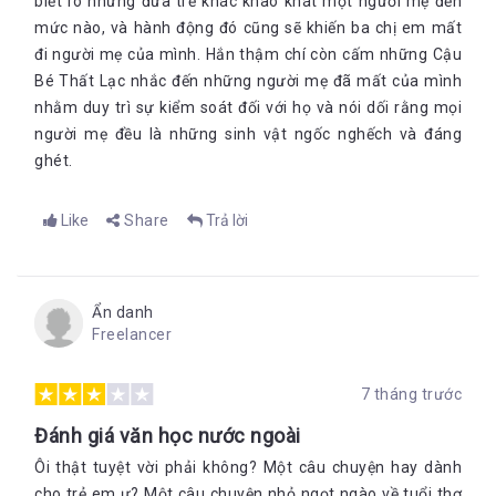
biết rõ những đứa trẻ khác khao khát một người mẹ đến
mức nào, và hành động đó cũng sẽ khiến ba chị em mất
đi người mẹ của mình. Hắn thậm chí còn cấm những Cậu
Bé Thất Lạc nhắc đến những người mẹ đã mất của mình
nhằm duy trì sự kiểm soát đối với họ và nói dối rằng mọi
người mẹ đều là những sinh vật ngốc nghếch và đáng
ghét.
Like
Share
Trả lời
Ẩn danh
Freelancer
7 tháng trước
Đánh giá văn học nước ngoài
Ôi thật tuyệt vời phải không? Một câu chuyện hay dành
cho trẻ em ư? Một câu chuyện nhỏ ngọt ngào về tuổi thơ