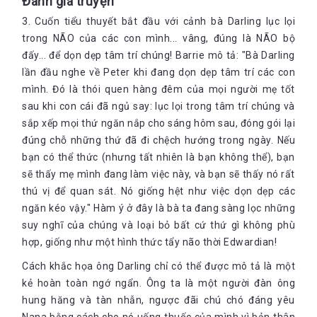
Đánh giá truyện
3. Cuốn tiểu thuyết bắt đầu với cảnh bà Darling lục lọi
trong NÃO của các con mình... vâng, đúng là NÃO bộ
đấy... để dọn dẹp tâm trí chúng! Barrie mô tả: "Bà Darling
lần đầu nghe về Peter khi đang dọn dẹp tâm trí các con
mình. Đó là thói quen hàng đêm của mọi người mẹ tốt
sau khi con cái đã ngủ say: lục lọi trong tâm trí chúng và
sắp xếp mọi thứ ngăn nắp cho sáng hôm sau, đóng gói lại
đúng chỗ những thứ đã đi chệch hướng trong ngày. Nếu
bạn có thể thức (nhưng tất nhiên là bạn không thể), bạn
sẽ thấy mẹ mình đang làm việc này, và bạn sẽ thấy nó rất
thú vị để quan sát. Nó giống hệt như việc dọn dẹp các
ngăn kéo vậy." Hàm ý ở đây là bà ta đang sàng lọc những
suy nghĩ của chúng và loại bỏ bất cứ thứ gì không phù
hợp, giống như một hình thức tẩy não thời Edwardian!
Cách khắc họa ông Darling chỉ có thể được mô tả là một
kẻ hoàn toàn ngớ ngẩn. Ông ta là một người đàn ông
hung hăng và tàn nhẫn, ngược đãi chú chó đáng yêu