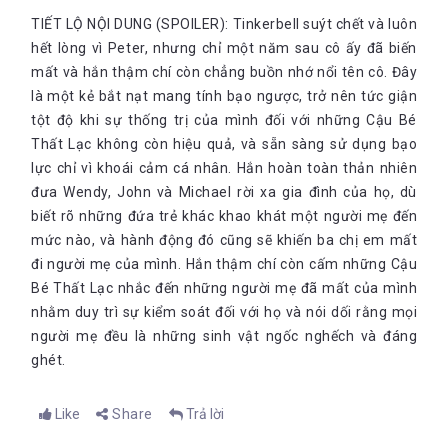
TIẾT LỘ NỘI DUNG (SPOILER): Tinkerbell suýt chết và luôn
hết lòng vì Peter, nhưng chỉ một năm sau cô ấy đã biến
mất và hắn thậm chí còn chẳng buồn nhớ nổi tên cô. Đây
là một kẻ bắt nạt mang tính bạo ngược, trở nên tức giận
tột độ khi sự thống trị của mình đối với những Cậu Bé
Thất Lạc không còn hiệu quả, và sẵn sàng sử dụng bạo
lực chỉ vì khoái cảm cá nhân. Hắn hoàn toàn thản nhiên
đưa Wendy, John và Michael rời xa gia đình của họ, dù
biết rõ những đứa trẻ khác khao khát một người mẹ đến
mức nào, và hành động đó cũng sẽ khiến ba chị em mất
đi người mẹ của mình. Hắn thậm chí còn cấm những Cậu
Bé Thất Lạc nhắc đến những người mẹ đã mất của mình
nhằm duy trì sự kiểm soát đối với họ và nói dối rằng mọi
người mẹ đều là những sinh vật ngốc nghếch và đáng
ghét.
Like
Share
Trả lời