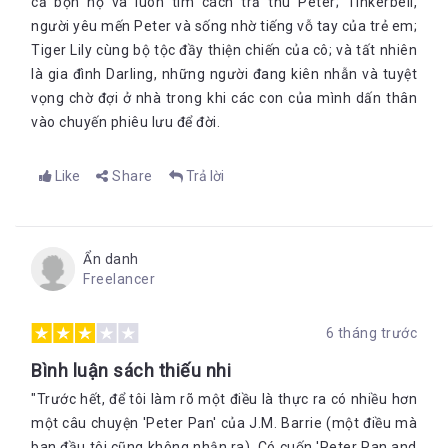
cả bọn họ và luôn tìm cách trả thù Peter; Tinkerbell,
người yêu mến Peter và sống nhờ tiếng vỗ tay của trẻ em;
Tiger Lily cùng bộ tộc đầy thiện chiến của cô; và tất nhiên
là gia đình Darling, những người đang kiên nhẫn và tuyệt
vọng chờ đợi ở nhà trong khi các con của mình dấn thân
vào chuyến phiêu lưu để đời.
Like
Share
Trả lời
Ẩn danh
Freelancer
6 tháng trước
Bình luận sách thiếu nhi
"Trước hết, để tôi làm rõ một điều là thực ra có nhiều hơn
một câu chuyện 'Peter Pan' của J.M. Barrie (một điều mà
ban đầu tôi cũng không nhận ra). Có cuốn 'Peter Pan and