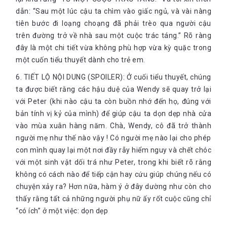
dẫn: “Sau một lúc cậu ta chìm vào giấc ngủ, và vài nàng
tiên bước đi loạng choạng đã phải trèo qua người cậu
trên đường trở về nhà sau một cuộc trác táng.” Rõ ràng
đây là một chi tiết vừa không phù hợp vừa kỳ quặc trong
một cuốn tiểu thuyết dành cho trẻ em.
6. TIẾT LỘ NỘI DUNG (SPOILER): Ở cuối tiểu thuyết, chúng
ta được biết rằng các hậu duệ của Wendy sẽ quay trở lại
với Peter (khi nào cậu ta còn buồn nhớ đến họ, đúng với
bản tính vị kỷ của mình) để giúp cậu ta dọn dẹp nhà cửa
vào mùa xuân hàng năm. Chà, Wendy, cô đã trở thành
người mẹ như thế nào vậy ! Có người mẹ nào lại cho phép
con mình quay lại một nơi đầy rẫy hiểm nguy và chết chóc
với một sinh vật dối trá như Peter, trong khi biết rõ rằng
không có cách nào để tiếp cận hay cứu giúp chúng nếu có
chuyện xảy ra? Hơn nữa, hàm ý ở đây dường như còn cho
thấy rằng tất cả những người phụ nữ ấy rốt cuộc cũng chỉ
“có ích” ở một việc: dọn dẹp