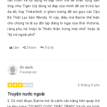
tàn nhẫn và lợi dụng vẻ đẹp hình thể để thao túng đàn
ông, như Tiger Lily dùng vẻ đẹp của mình để cai trị bộ lạc
da đỏ, hay Tinkerbell, vì ghen tuông đã xúi giục các Cậu
Bé Thất Lạc bắn Wendy. Vì vậy, điều mà Barrie thể hiện
cho chúng ta là sự đối lập đáng lo ngại của thời Victoria,
rằng phụ nữ hoặc là “thiên thần trong mái nhà” hoặc là
“kỹ nữ ngoài phố”.
Like
Share
Trả lời
Ẩn danh
Freelancer
6 tháng trước
Truyện nước ngoài
5. Có một đoạn, Barrie mô tả cảnh các nàng tiên quay trở
lại khu rừng “TỪ MỘT CUỘC TRÁC TÁNG!” Và tôi xin trích