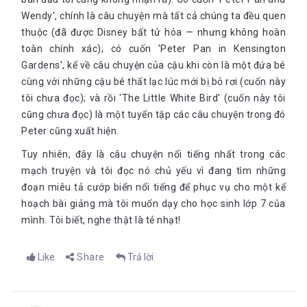
Wendy', chính là câu chuyện mà tất cả chúng ta đều quen
thuộc (đã được Disney bất tử hóa — nhưng không hoàn
toàn chính xác); có cuốn 'Peter Pan in Kensington
Gardens', kể về câu chuyện của cậu khi còn là một đứa bé
cùng với những cậu bé thất lạc lúc mới bị bỏ rơi (cuốn này
tôi chưa đọc); và rồi 'The Little White Bird' (cuốn này tôi
cũng chưa đọc) là một tuyển tập các câu chuyện trong đó
Peter cũng xuất hiện.
Tuy nhiên, đây là câu chuyện nổi tiếng nhất trong các
mạch truyện và tôi đọc nó chủ yếu vì đang tìm những
đoạn miêu tả cướp biển nổi tiếng để phục vụ cho một kế
hoạch bài giảng mà tôi muốn dạy cho học sinh lớp 7 của
mình. Tôi biết, nghe thật là tẻ nhạt!
Like
Share
Trả lời