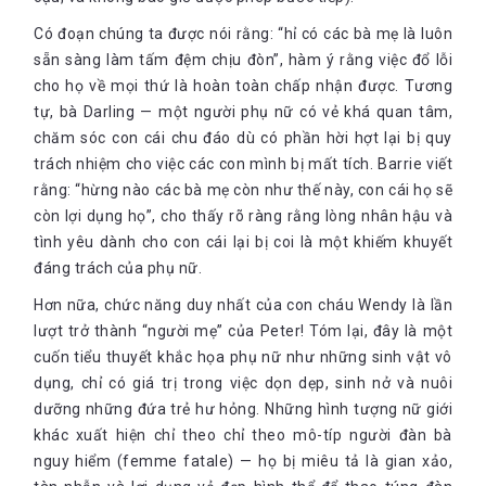
Có đoạn chúng ta được nói rằng: “hỉ có các bà mẹ là luôn
sẵn sàng làm tấm đệm chịu đòn”, hàm ý rằng việc đổ lỗi
cho họ về mọi thứ là hoàn toàn chấp nhận được. Tương
tự, bà Darling — một người phụ nữ có vẻ khá quan tâm,
chăm sóc con cái chu đáo dù có phần hời hợt lại bị quy
trách nhiệm cho việc các con mình bị mất tích. Barrie viết
rằng: “hừng nào các bà mẹ còn như thế này, con cái họ sẽ
còn lợi dụng họ”, cho thấy rõ ràng rằng lòng nhân hậu và
tình yêu dành cho con cái lại bị coi là một khiếm khuyết
đáng trách của phụ nữ.
Hơn nữa, chức năng duy nhất của con cháu Wendy là lần
lượt trở thành “người mẹ” của Peter! Tóm lại, đây là một
cuốn tiểu thuyết khắc họa phụ nữ như những sinh vật vô
dụng, chỉ có giá trị trong việc dọn dẹp, sinh nở và nuôi
dưỡng những đứa trẻ hư hỏng. Những hình tượng nữ giới
khác xuất hiện chỉ theo chỉ theo mô-típ người đàn bà
nguy hiểm (femme fatale) — họ bị miêu tả là gian xảo,