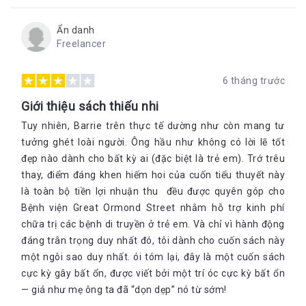
Ẩn danh
Freelancer
6 tháng trước
Giới thiệu sách thiếu nhi
Tuy nhiên, Barrie trên thực tế dường như còn mang tư
tưởng ghét loài người. Ông hầu như không có lời lẽ tốt
đẹp nào dành cho bất kỳ ai (đặc biệt là trẻ em). Trớ trêu
thay, điểm đáng khen hiếm hoi của cuốn tiểu thuyết này
là toàn bộ tiền lợi nhuận thu đều được quyên góp cho
Bệnh viện Great Ormond Street nhằm hỗ trợ kinh phí
chữa trị các bệnh di truyền ở trẻ em. Và chỉ vì hành động
đáng trân trọng duy nhất đó, tôi dành cho cuốn sách này
một ngôi sao duy nhất. ói tóm lại, đây là một cuốn sách
cực kỳ gây bất ổn, được viết bởi một trí óc cực kỳ bất ổn
— giá như mẹ ông ta đã “dọn dẹp” nó từ sớm!