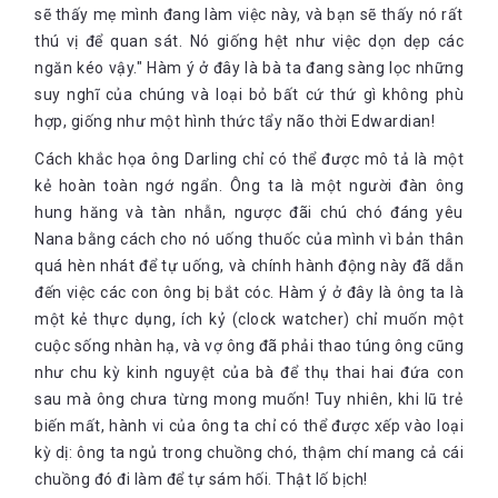
sẽ thấy mẹ mình đang làm việc này, và bạn sẽ thấy nó rất
thú vị để quan sát. Nó giống hệt như việc dọn dẹp các
ngăn kéo vậy." Hàm ý ở đây là bà ta đang sàng lọc những
suy nghĩ của chúng và loại bỏ bất cứ thứ gì không phù
hợp, giống như một hình thức tẩy não thời Edwardian!
Cách khắc họa ông Darling chỉ có thể được mô tả là một
kẻ hoàn toàn ngớ ngẩn. Ông ta là một người đàn ông
hung hăng và tàn nhẫn, ngược đãi chú chó đáng yêu
Nana bằng cách cho nó uống thuốc của mình vì bản thân
quá hèn nhát để tự uống, và chính hành động này đã dẫn
đến việc các con ông bị bắt cóc. Hàm ý ở đây là ông ta là
một kẻ thực dụng, ích kỷ (clock watcher) chỉ muốn một
cuộc sống nhàn hạ, và vợ ông đã phải thao túng ông cũng
như chu kỳ kinh nguyệt của bà để thụ thai hai đứa con
sau mà ông chưa từng mong muốn! Tuy nhiên, khi lũ trẻ
biến mất, hành vi của ông ta chỉ có thể được xếp vào loại
kỳ dị: ông ta ngủ trong chuồng chó, thậm chí mang cả cái
chuồng đó đi làm để tự sám hối. Thật lố bịch!