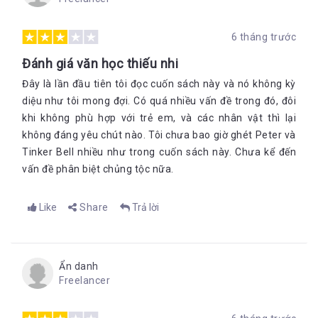
những người bạn nhỏ trong một gia đình mà ông quen biết.
Năm 1912, ông đã bí mật cho dựng tượng Peter Pan trong
6 tháng trước
Vườn Kensington để làm món quà bất ngờ cho trẻ em ở
London.
Đánh giá văn học thiếu nhi
Đây là lần đầu tiên tôi đọc cuốn sách này và nó không kỳ
diệu như tôi mong đợi. Có quá nhiều vấn đề trong đó, đôi
khi không phù hợp với trẻ em, và các nhân vật thì lại
không đáng yêu chút nào. Tôi chưa bao giờ ghét Peter và
Tinker Bell nhiều như trong cuốn sách này. Chưa kể đến
vấn đề phân biệt chủng tộc nữa.
Like
Share
Trả lời
Ẩn danh
Freelancer