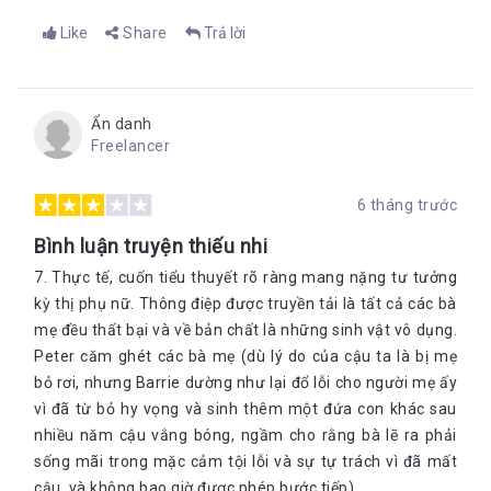
Like
Share
Trả lời
Ẩn danh
Freelancer
6 tháng trước
Bình luận truyện thiếu nhi
7. Thực tế, cuốn tiểu thuyết rõ ràng mang nặng tư tưởng
kỳ thị phụ nữ. Thông điệp được truyền tải là tất cả các bà
mẹ đều thất bại và về bản chất là những sinh vật vô dụng.
Peter căm ghét các bà mẹ (dù lý do của cậu ta là bị mẹ
bỏ rơi, nhưng Barrie dường như lại đổ lỗi cho người mẹ ấy
vì đã từ bỏ hy vọng và sinh thêm một đứa con khác sau
nhiều năm cậu vắng bóng, ngầm cho rằng bà lẽ ra phải
sống mãi trong mặc cảm tội lỗi và sự tự trách vì đã mất
cậu, và không bao giờ được phép bước tiếp).