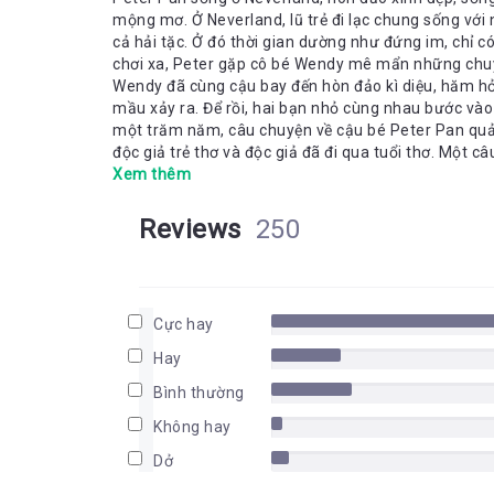
mộng mơ. Ở Neverland, lũ trẻ đi lạc chung sống với n
cả hải tặc. Ở đó thời gian dường như đứng im, chỉ có nhữ
chơi xa, Peter gặp cô bé Wendy mê mẩn những chuyện
Wendy đã cùng cậu bay đến hòn đảo kì diệu, hăm hở
mầu xảy ra. Để rồi, hai bạn nhỏ cùng nhau bước vào một cuộc phi
một trăm năm, câu chuyện về cậu bé Peter Pan quả 
độc giả trẻ thơ và độc giả đã đi qua tuổi thơ. Một c
dành cho trẻ em, cho cả những người lớn biết rằng mì
Xem thêm
bâng khuâng. Vài nét về tác giả: J. M. Barrie (1860 – 1937) là nhà soạn kịch và tiểu thuyết gia nổi tiếng người
Scotland được biết đến nhiều nhất với vai trò cha đ
Reviews
250
xuất hiện trong tiểu thuyết Chú chim trắng bé con 
nhất của ông, vở kịch Peter Pan, hay Cậu bé chẳng 
được viết lại thành tiểu thuyết vào năm 1911. Để v
nhỏ trong một gia đình mà ông quen biết. Năm 191
Cực hay
Kensington để làm món quà bất ngờ cho trẻ em ở L
Hay
Bình thường
Không hay
Dở