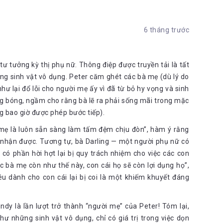
6 tháng trước
tư tưởng kỳ thị phụ nữ. Thông điệp được truyền tải là tất
ững sinh vật vô dụng. Peter căm ghét các bà mẹ (dù lý do
hư lại đổ lỗi cho người mẹ ấy vì đã từ bỏ hy vọng và sinh
 bóng, ngầm cho rằng bà lẽ ra phải sống mãi trong mặc
ng bao giờ được phép bước tiếp).
 mẹ là luôn sẵn sàng làm tấm đệm chịu đòn”, hàm ý rằng
p nhận được. Tương tự, bà Darling — một người phụ nữ có
có phần hời hợt lại bị quy trách nhiệm cho việc các con
ác bà mẹ còn như thế này, con cái họ sẽ còn lợi dụng họ”,
êu dành cho con cái lại bị coi là một khiếm khuyết đáng
y là lần lượt trở thành “người mẹ” của Peter! Tóm lại,
ư những sinh vật vô dụng, chỉ có giá trị trong việc dọn