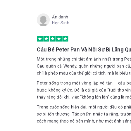
Ẩn danh
Học Sinh
Cậu Bé Peter Pan Và Nỗi Sợ Bị Lãng Q
Một trong những chi tiết ám ảnh nhất trong Pet
Cậu quên cả Wendy, quên những người bạn cũ,
chỉ là phép màu của thế giới cổ tích, mà là biểu
Peter sống trong một vòng lặp vô tận – cậu bay 
buộc, không ký ức. Đó là cái giá của “tuổi thơ vĩn
thấy rằng đôi khi, việc “không lớn lên” cũng là mộ
Trong cuộc sống hiện đại, mỗi người đều có phầ
sợ bị tổn thương. Tác phẩm nhắc ta rằng, trưở
cách mang theo nó bên mình, như một ánh sáng