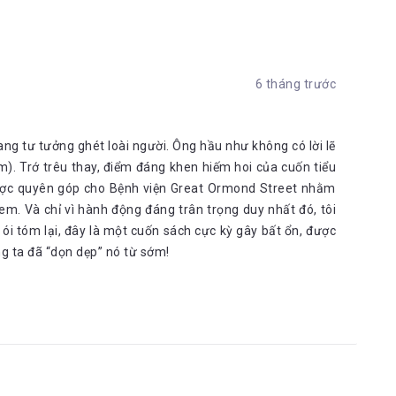
6 tháng trước
ng tư tưởng ghét loài người. Ông hầu như không có lời lẽ
em). Trớ trêu thay, điểm đáng khen hiếm hoi của cuốn tiểu
 được quyên góp cho Bệnh viện Great Ormond Street nhằm
ẻ em. Và chỉ vì hành động đáng trân trọng duy nhất đó, tôi
ói tóm lại, đây là một cuốn sách cực kỳ gây bất ổn, được
ng ta đã “dọn dẹp” nó từ sớm!