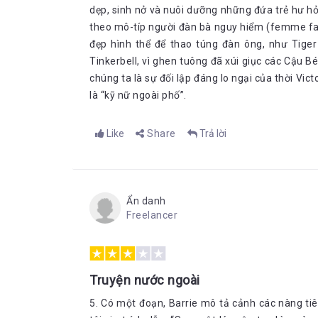
dẹp, sinh nở và nuôi dưỡng những đứa trẻ hư hỏ
theo mô-típ người đàn bà nguy hiểm (femme fata
đẹp hình thể để thao túng đàn ông, như Tiger 
Tinkerbell, vì ghen tuông đã xúi giục các Cậu B
chúng ta là sự đối lập đáng lo ngại của thời Vic
là “kỹ nữ ngoài phố”.
Like
Share
Trả lời
Ẩn danh
Freelancer
Truyện nước ngoài
5. Có một đoạn, Barrie mô tả cảnh các nàng t