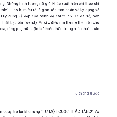
ng. Những hình tượng nữ giới khác xuất hiện chỉ theo chỉ
le) — họ bị miêu tả là gian xảo, tàn nhẫn và lợi dụng vẻ
Lily dùng vẻ đẹp của mình để cai trị bộ lạc da đỏ, hay
é Thất Lạc bắn Wendy. Vì vậy, điều mà Barrie thể hiện cho
toria, rằng phụ nữ hoặc là “thiên thần trong mái nhà” hoặc
6 tháng trước
iên quay trở lại khu rừng “TỪ MỘT CUỘC TRÁC TÁNG!” Và