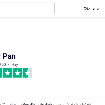
Xếp hạng
r Pan
250 • Hay
g động nhưng cũng đầy bí ẩn dưới sương mù của trí nhớ và