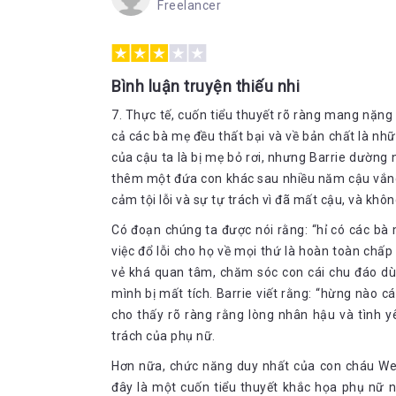
Freelancer
Bình luận truyện thiếu nhi
7. Thực tế, cuốn tiểu thuyết rõ ràng mang nặng 
cả các bà mẹ đều thất bại và về bản chất là nh
của cậu ta là bị mẹ bỏ rơi, nhưng Barrie dường n
thêm một đứa con khác sau nhiều năm cậu vắng
cảm tội lỗi và sự tự trách vì đã mất cậu, và khô
Có đoạn chúng ta được nói rằng: “hỉ có các bà
việc đổ lỗi cho họ về mọi thứ là hoàn toàn chấ
vẻ khá quan tâm, chăm sóc con cái chu đáo dù 
mình bị mất tích. Barrie viết rằng: “hừng nào c
cho thấy rõ ràng rằng lòng nhân hậu và tình y
trách của phụ nữ.
Hơn nữa, chức năng duy nhất của con cháu Wend
đây là một cuốn tiểu thuyết khắc họa phụ nữ nh