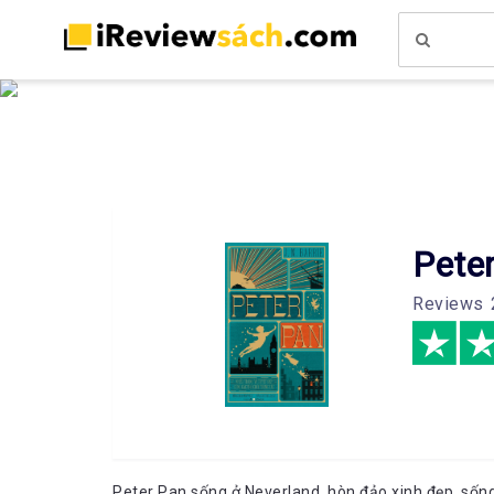
Pete
Reviews
Peter Pan sống ở Neverland, hòn đảo xinh đẹp, sốn