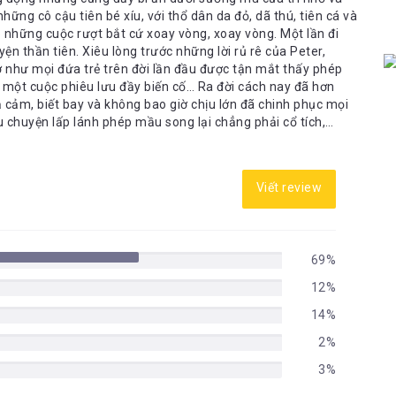
hững cô cậu tiên bé xíu, với thổ dân da đỏ, dã thú, tiên cá và
ng cuộc rượt bắt cứ xoay vòng, xoay vòng. Một lần đi
 thần tiên. Xiêu lòng trước những lời rủ rê của Peter,
 như mọi đứa trẻ trên đời lần đầu được tận mắt thấy phép
êu lưu đầy biến cố… Ra đời cách nay đã hơn
cảm, biết bay và không bao giờ chịu lớn đã chinh phục mọi
âu chuyện lấp lánh phép mầu song lại chẳng phải cổ tích,
nh đã lớn, ngoái trông lại tuổi thơ với nụ cười tiếc nhớ,
ẻ của nhân vật Peter Pan. Cậu bé tinh nghịch này lần đầu
Viết review
xuất bản năm 1902 và sau đó là trong tác phẩm nổi tiếng
bao giờ lớn, được công diễn lần đầu vào năm 1904 rồi về sau
iết nên Peter Pan, Barrie đã lấy cảm hứng từ những người bạn
2, ông đã bí mật cho dựng tượng Peter Pan trong Vườn
69%
ondon.
12%
14%
2%
3%