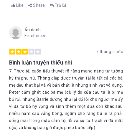
Like
Share
Trả lời
Ẩn danh
Freelancer
7 tháng trước
Bình luận truyện thiếu nhi
7. Thực tế, cuốn tiểu thuyết rõ ràng mang nặng tư tưởng
kỳ thị phụ nữ. Thông điệp được truyền tải là tất cả các bà
mẹ đều thất bại và về bản chất là những sinh vật vô dụng.
Peter căm ghét các bà mẹ (dù lý do của cậu ta là bị mẹ
bỏ rơi, nhưng Barrie dường như lại đổ lỗi cho người mẹ ấy
vì đã từ bỏ hy vọng và sinh thêm một đứa con khác sau
nhiều năm cậu vắng bóng, ngầm cho rằng bà lẽ ra phải
sống mãi trong mặc cảm tội lỗi và sự tự trách vì đã mất
cậu, và không bao giờ được phép bước tiếp).