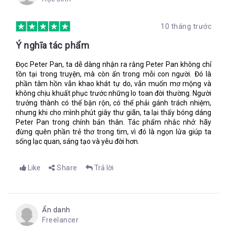
những người bạn nhỏ trong một gia đình mà ông quen biết.
Năm 1912, ông đã bí mật cho dựng tượng Peter Pan trong
10 tháng trước
Vườn Kensington để làm món quà bất ngờ cho trẻ em ở
London.
Ý nghĩa tác phẩm
Đọc Peter Pan, ta dễ dàng nhận ra rằng Peter Pan không chỉ
tồn tại trong truyện, mà còn ẩn trong mỗi con người. Đó là
phần tâm hồn vẫn khao khát tự do, vẫn muốn mơ mộng và
không chịu khuất phục trước những lo toan đời thường. Người
trưởng thành có thể bận rộn, có thể phải gánh trách nhiệm,
nhưng khi cho mình phút giây thư giãn, ta lại thấy bóng dáng
Peter Pan trong chính bản thân. Tác phẩm nhắc nhở: hãy
đừng quên phần trẻ thơ trong tim, vì đó là ngọn lửa giúp ta
sống lạc quan, sáng tạo và yêu đời hơn.
Like
Share
Trả lời
Ẩn danh
Freelancer