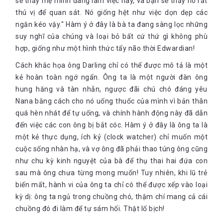
sẽ thấy mẹ mình đang làm việc này, và bạn sẽ thấy nó rất
thú vị để quan sát. Nó giống hệt như việc dọn dẹp các
ngăn kéo vậy." Hàm ý ở đây là bà ta đang sàng lọc những
suy nghĩ của chúng và loại bỏ bất cứ thứ gì không phù
hợp, giống như một hình thức tẩy não thời Edwardian!
Cách khắc họa ông Darling chỉ có thể được mô tả là một
kẻ hoàn toàn ngớ ngẩn. Ông ta là một người đàn ông
hung hăng và tàn nhẫn, ngược đãi chú chó đáng yêu
Nana bằng cách cho nó uống thuốc của mình vì bản thân
quá hèn nhát để tự uống, và chính hành động này đã dẫn
đến việc các con ông bị bắt cóc. Hàm ý ở đây là ông ta là
một kẻ thực dụng, ích kỷ (clock watcher) chỉ muốn một
cuộc sống nhàn hạ, và vợ ông đã phải thao túng ông cũng
như chu kỳ kinh nguyệt của bà để thụ thai hai đứa con
sau mà ông chưa từng mong muốn! Tuy nhiên, khi lũ trẻ
biến mất, hành vi của ông ta chỉ có thể được xếp vào loại
kỳ dị: ông ta ngủ trong chuồng chó, thậm chí mang cả cái
chuồng đó đi làm để tự sám hối. Thật lố bịch!