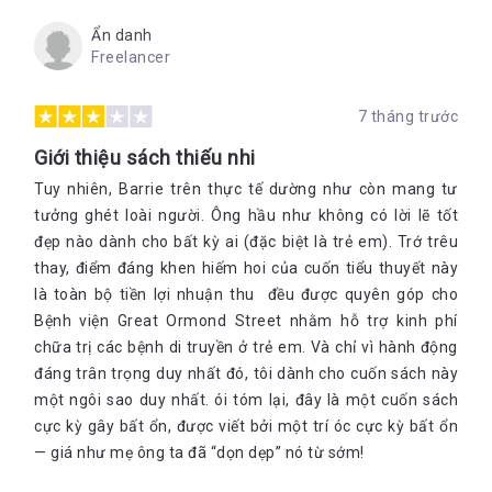
Ẩn danh
Freelancer
7 tháng trước
Giới thiệu sách thiếu nhi
Tuy nhiên, Barrie trên thực tế dường như còn mang tư
tưởng ghét loài người. Ông hầu như không có lời lẽ tốt
đẹp nào dành cho bất kỳ ai (đặc biệt là trẻ em). Trớ trêu
thay, điểm đáng khen hiếm hoi của cuốn tiểu thuyết này
là toàn bộ tiền lợi nhuận thu đều được quyên góp cho
Bệnh viện Great Ormond Street nhằm hỗ trợ kinh phí
chữa trị các bệnh di truyền ở trẻ em. Và chỉ vì hành động
đáng trân trọng duy nhất đó, tôi dành cho cuốn sách này
một ngôi sao duy nhất. ói tóm lại, đây là một cuốn sách
cực kỳ gây bất ổn, được viết bởi một trí óc cực kỳ bất ổn
— giá như mẹ ông ta đã “dọn dẹp” nó từ sớm!