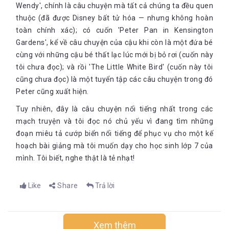
Wendy', chính là câu chuyện mà tất cả chúng ta đều quen
thuộc (đã được Disney bất tử hóa — nhưng không hoàn
toàn chính xác); có cuốn 'Peter Pan in Kensington
Gardens', kể về câu chuyện của cậu khi còn là một đứa bé
cùng với những cậu bé thất lạc lúc mới bị bỏ rơi (cuốn này
tôi chưa đọc); và rồi 'The Little White Bird' (cuốn này tôi
cũng chưa đọc) là một tuyển tập các câu chuyện trong đó
Peter cũng xuất hiện.
Tuy nhiên, đây là câu chuyện nổi tiếng nhất trong các
mạch truyện và tôi đọc nó chủ yếu vì đang tìm những
đoạn miêu tả cướp biển nổi tiếng để phục vụ cho một kế
hoạch bài giảng mà tôi muốn dạy cho học sinh lớp 7 của
mình. Tôi biết, nghe thật là tẻ nhạt!
Like
Share
Trả lời
Xem thêm