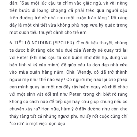
dẫn: “Sau một lúc cậu ta chìm vào giấc ngủ, và vài nàng
tiên bước đi loạng choạng đã phải trèo qua người cậu
trên đường trở về nhà sau một cuộc trác táng.” Rõ ràng
đây là một chi tiết vừa không phù hợp vừa kỳ quặc trong
một cuốn tiểu thuyết dành cho trẻ em.
6. TIẾT LỘ NỘI DUNG (SPOILER): Ở cuối tiểu thuyết, chúng
ta được biết rằng các hậu duệ của Wendy sẽ quay trở lại
với Peter (khi nào cậu ta còn buồn nhớ đến họ, đúng với
bản tính vị kỷ của mình) để giúp cậu ta dọn dẹp nhà cửa
vào mùa xuân hàng năm. Chà, Wendy, cô đã trở thành
người mẹ như thế nào vậy ! Có người mẹ nào lại cho phép
con mình quay lại một nơi đầy rẫy hiểm nguy và chết chóc
với một sinh vật dối trá như Peter, trong khi biết rõ rằng
không có cách nào để tiếp cận hay cứu giúp chúng nếu có
chuyện xảy ra? Hơn nữa, hàm ý ở đây dường như còn cho
thấy rằng tất cả những người phụ nữ ấy rốt cuộc cũng chỉ
“có ích” ở một việc: dọn dẹp