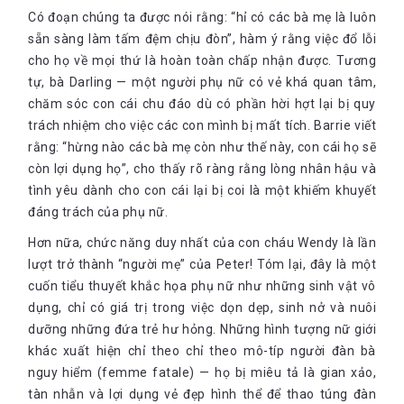
Có đoạn chúng ta được nói rằng: “hỉ có các bà mẹ là luôn
sẵn sàng làm tấm đệm chịu đòn”, hàm ý rằng việc đổ lỗi
cho họ về mọi thứ là hoàn toàn chấp nhận được. Tương
tự, bà Darling — một người phụ nữ có vẻ khá quan tâm,
chăm sóc con cái chu đáo dù có phần hời hợt lại bị quy
trách nhiệm cho việc các con mình bị mất tích. Barrie viết
rằng: “hừng nào các bà mẹ còn như thế này, con cái họ sẽ
còn lợi dụng họ”, cho thấy rõ ràng rằng lòng nhân hậu và
tình yêu dành cho con cái lại bị coi là một khiếm khuyết
đáng trách của phụ nữ.
Hơn nữa, chức năng duy nhất của con cháu Wendy là lần
lượt trở thành “người mẹ” của Peter! Tóm lại, đây là một
cuốn tiểu thuyết khắc họa phụ nữ như những sinh vật vô
dụng, chỉ có giá trị trong việc dọn dẹp, sinh nở và nuôi
dưỡng những đứa trẻ hư hỏng. Những hình tượng nữ giới
khác xuất hiện chỉ theo chỉ theo mô-típ người đàn bà
nguy hiểm (femme fatale) — họ bị miêu tả là gian xảo,
tàn nhẫn và lợi dụng vẻ đẹp hình thể để thao túng đàn