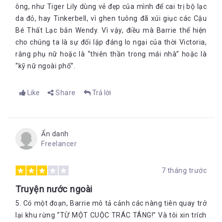
ông, như Tiger Lily dùng vẻ đẹp của mình để cai trị bộ lạc
da đỏ, hay Tinkerbell, vì ghen tuông đã xúi giục các Cậu
Bé Thất Lạc bắn Wendy. Vì vậy, điều mà Barrie thể hiện
cho chúng ta là sự đối lập đáng lo ngại của thời Victoria,
rằng phụ nữ hoặc là “thiên thần trong mái nhà” hoặc là
“kỹ nữ ngoài phố”.
Like
Share
Trả lời
Ẩn danh
Freelancer
7 tháng trước
Truyện nước ngoài
5. Có một đoạn, Barrie mô tả cảnh các nàng tiên quay trở
lại khu rừng “TỪ MỘT CUỘC TRÁC TÁNG!” Và tôi xin trích