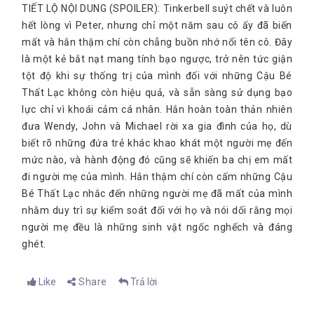
TIẾT LỘ NỘI DUNG (SPOILER): Tinkerbell suýt chết và luôn
hết lòng vì Peter, nhưng chỉ một năm sau cô ấy đã biến
mất và hắn thậm chí còn chẳng buồn nhớ nổi tên cô. Đây
là một kẻ bắt nạt mang tính bạo ngược, trở nên tức giận
tột độ khi sự thống trị của mình đối với những Cậu Bé
Thất Lạc không còn hiệu quả, và sẵn sàng sử dụng bạo
lực chỉ vì khoái cảm cá nhân. Hắn hoàn toàn thản nhiên
đưa Wendy, John và Michael rời xa gia đình của họ, dù
biết rõ những đứa trẻ khác khao khát một người mẹ đến
mức nào, và hành động đó cũng sẽ khiến ba chị em mất
đi người mẹ của mình. Hắn thậm chí còn cấm những Cậu
Bé Thất Lạc nhắc đến những người mẹ đã mất của mình
nhằm duy trì sự kiểm soát đối với họ và nói dối rằng mọi
người mẹ đều là những sinh vật ngốc nghếch và đáng
ghét.
Like
Share
Trả lời