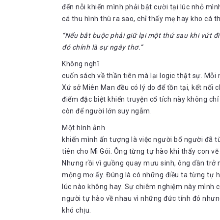
đến nỗi khiến mình phải bật cười tại lúc nhỏ mì
cá thu hình thù ra sao, chỉ thấy mẹ hay kho cá 
“Nếu bắt buộc phải giữ lại một thứ sau khi vứt đi t
đó chính là sự ngây thơ.”
Không nghĩ
cuốn sách về thần tiên mà lại logic thật sự. Mỗi
Xứ sở Miên Man đều có lý do để tồn tại, kết nối c
điểm đặc biệt khiến truyện cổ tích này không chỉ
còn để người lớn suy ngẫm.
Một hình ảnh
khiến mình ấn tượng là việc người bố người đã
tiên cho Mì Gói. Ông từng tự hào khi thấy con vẽ 
Nhưng rồi vì guồng quay mưu sinh, ông dần trở nê
mộng mơ ấy. Đúng là có những điều ta từng tự hà
lúc nào không hay. Sự chiêm nghiệm này mình có 
người tự hào về nhau vì những đức tính đó nhưn
khó chịu.