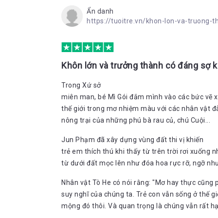
Ẩn danh
https://tuoitre.vn/khon-lon-va-truon
Khôn lớn và trưởng thành có đáng sợ 
Trong Xứ sở
miên man, bé Mì Gói đắm mình vào các bức vẽ x
thế giới trong mơ nhiệm màu với các nhân vật đ
nông trại của những phú bà rau củ, chú Cuội...
Jun Phạm đã xây dựng vùng đất thi vị khiến
trẻ em thích thú khi thấy từ trên trời rơi xuống
từ dưới đất mọc lên như đóa hoa rực rỡ, ngỡ nh
Nhân vật Tò He có nói rằng: "Mơ hay thực cũng 
suy nghĩ của chúng ta. Trẻ con vẫn sống ở thế 
mộng đó thôi. Và quan trọng là chúng vẫn rất h