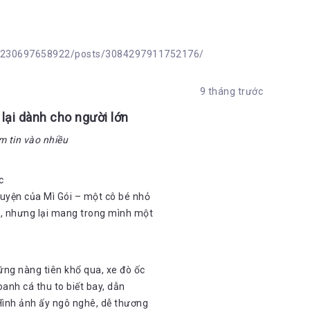
đón nhận vô vàn điều bất ngờ trên cuộc hành trình khám phá
i giác quan, hương vị hạnh phúc trên từng đầu ngón tay khi
o nhưng không kém phần nhạy cảm. Bạn nhận ra chúng ta
, nhưng có quyền lựa chọn quên những mộng mơ hay gìn giữ
25230697658922/posts/3084297911752176/
tổn thương ở đời. Hãy cùng Jun Phạm và “Xứ sở miên man” tìm
hương, dũng khí sống hạnh phúc theo cách riêng mình mà bạn
 vì hai chữ “trưởng thành” nhé!
9 tháng trước
 lại dành cho người lớn
m tin vào nhiều
c
huyện của Mì Gói – một cô bé nhỏ
n, nhưng lại mang trong mình một
ững nàng tiên khổ qua, xe đò ốc
anh cá thu to biết bay, dẫn
 Hình ảnh ấy ngô nghê, dễ thương