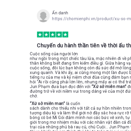
Ẩn danh
https://chomienphi.vn/product/xu-so
Chuyến du hành thần tiên về thời ấu t
Cuộc sống của người lớn
như ngồi trong một chiếc tàu lửa, mặc nhiên đi về p
thân không biết đang tìm kiếm điều gì. Giữa hàng 
cuộc sống, đôi lúc bạn không còn đủ sức để mở lòng
xung quanh. Và khi ấy, ai cũng mong một lần được bé
tiếng ru của mẹ và kỷ niệm chơi đùa cùng đám bạn 
hỏi “Ai rồi cũng phải lớn lên, nhưng mấy ai có thể tr
Jun Phạm đưa bạn đọc đến với
“Xứ sở miên man”
đ
đường trở về với niềm vui trong dáng vẻ của một đ
chở.
“Xứ sở miên man”
là cuốn
sách dành cho thiếu nhi với tất cả sự hồn nhiên tron
tượng diệu kỳ và làm thế giới nở đầy sắc hoa rực r
bóng cô bé Mì Gói đắm mình nơi các bức vẽ xinh, tự
giới trong mơ nhiệm màu với các nhân vật đàn cá đ
trại của những phú bà rau củ, chú Cuội… Jun Phạm 