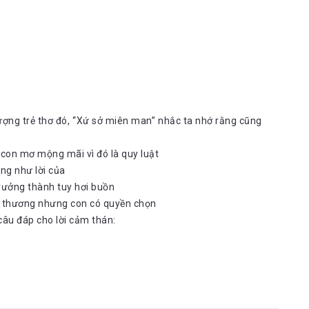
ượng trẻ thơ đó, “Xứ sở miên man” nhắc ta nhớ rằng cũng
 con mơ mộng mãi vì đó là quy luật
ng như lời của
 trưởng thành tuy hơi buồn
ân thương nhưng con có quyền chọn
câu đáp cho lời cảm thán: