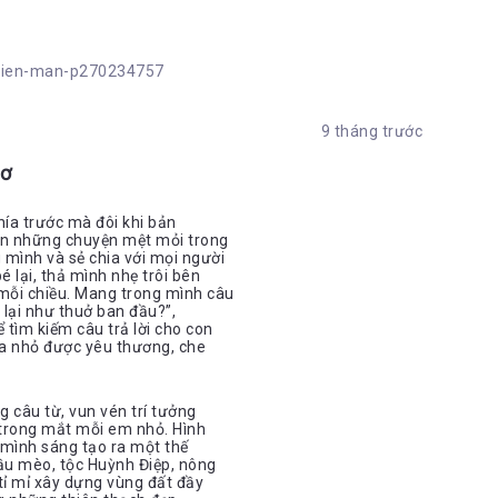
-mien-man-p270234757
9 tháng trước
hơ
hía trước mà đôi khi bản
vạn những chuyện mệt mỏi trong
 mình và sẻ chia với mọi người
 lại, thả mình nhẹ trôi bên
mỗi chiều. Mang trong mình câu
ẻ lại như thuở ban đầu?”,
ể tìm kiếm câu trả lời cho con
ứa nhỏ được yêu thương, che
g câu từ, vun vén trí tưởng
ỡ trong mắt mỗi em nhỏ. Hình
 mình sáng tạo ra một thế
ầu mèo, tộc Huỳnh Điệp, nông
tỉ mỉ xây dựng vùng đất đầy