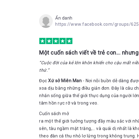
trái tim bạn. Chìm vào những trang sách, chúng ta 
xứ sở miên man của ông Thảo và chú Tò He bằng mọ
chạm vào tâm hồn các nhân vật vô cùng trong trẻ
Ẩn danh
cũng giống ông Thảo, không có quyền được bé mãi
https://www.facebook.com/groups/6
nó để nuôi dưỡng bình yên sau khi trải qua nhiều 
về nơi bình yên cho tâm hồn, nhìn lại những yêu t
vô tình lãng quên sau bao ngày tháng chạy miệt mài
Một cuốn sách viết về trẻ con... nhưng
“Cuộc đời của kẻ lớn khôn khiến cho cậu mất niề
thứ.”
Đọc
Xứ sở Miên Man
- Nơi nỗi buồn dễ dàng đượ
xoa dịu bằng những điều giản đơn. Đây là câu c
nhắn sống giữa thế giới thực dụng của người lớ
tâm hồn rực rỡ và trong veo.
Cuốn sách mở
ra một thế giới tưởng tượng đầy màu sắc với nh
sên, tàu ngầm mặt trăng,… và quái dị nhất là kho
theo đàn cá thu nhỏ lơ lửng trong không trung.