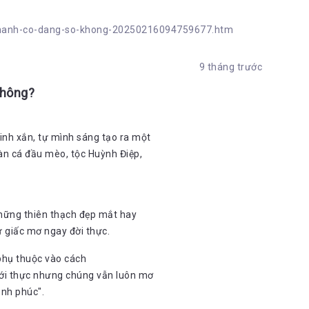
g-thanh-co-dang-so-khong-20250216094759677.htm
9 tháng trước
không?
inh xắn, tự mình sáng tạo ra một
àn cá đầu mèo, tộc Huỳnh Điệp,
 những thiên thạch đẹp mắt hay
ư giấc mơ ngay đời thực.
phụ thuộc vào cách
giới thực nhưng chúng vẫn luôn mơ
ạnh phúc".