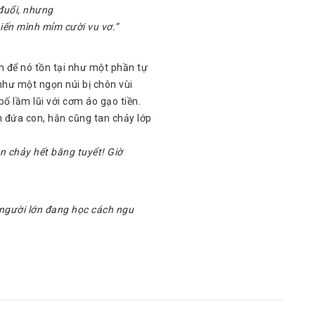
 đuổi, nhưng
hiến mình mỉm cười vu vơ.”
h để nó tồn tại như một phần tự
 như một ngọn núi bị chôn vùi
ố lầm lũi với cơm áo gạo tiền.
m đứa con, hắn cũng tan chảy lớp
n chảy hết băng tuyết! Giờ
người lớn đang học cách ngu