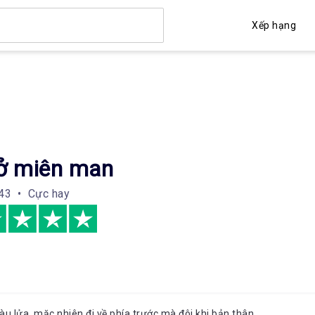
Xếp hạng
ở miên man
43 • Cực hay
àu lửa, mặc nhiên đi về phía trước mà đôi khi bản thân