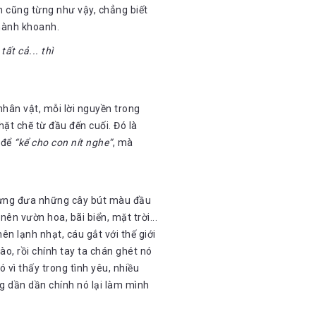
nh cũng từng như vậy, chẳng biết
thành khoanh.
ất cả... thì
 nhân vật, mỗi lời nguyền trong
hặt chẽ từ đầu đến cuối. Đó là
 để
“kể cho con nít nghe”
, mà
 từng đưa những cây bút màu đầu
nên vườn hoa, bãi biển, mặt trời...
n lạnh nhạt, cáu gắt với thế giới
o, rồi chính tay ta chán ghét nó
vì thấy trong tình yêu, nhiều
g dần dần chính nó lại làm mình