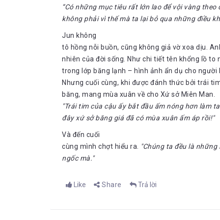
“Có những mục tiêu rất lớn lao để vội vàng theo
không phải vì thế mà ta lại bỏ qua những điều k
Jun không
tô hồng nỗi buồn, cũng không giả vờ xoa dịu. An
nhiên của đời sống. Như chi tiết tên khổng lồ to
trong lớp băng lạnh – hình ảnh ẩn dụ cho người b
Nhưng cuối cùng, khi được đánh thức bởi trái ti
"Trái tim của cậu ấy bắt đầu ấm nóng hơn làm ta
đây xứ sở băng giá đã có mùa xuân ấm áp rồi!"
Và đến cuối
cùng mình chợt hiểu ra.
"Chúng ta đều là những 
ngốc mà."
Like
Share
Trả lời