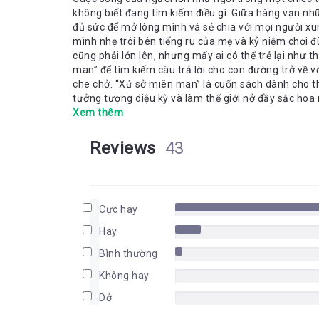
không biết đang tìm kiếm điều gì. Giữa hàng vạn n
đủ sức để mở lòng mình và sẻ chia với mọi người xun
mình nhẹ trôi bên tiếng ru của mẹ và kỷ niệm chơi 
cũng phải lớn lên, nhưng mấy ai có thể trẻ lại như
man” để tìm kiếm câu trả lời cho con đường trở về 
che chở. “Xứ sở miên man” là cuốn sách dành cho thi
tưởng tượng diệu kỳ và làm thế giới nở đầy sắc hoa
mình nơi các bức vẽ xinh, tự mình sáng tạo ra một 
Xem thêm
mèo, tộc Huỳnh Điệp, nông trại của những phú bà ra
khiến trẻ em thích thú khi từ trên trời rơi xuống n
Reviews
43
rực rỡ, ngỡ như giấc mơ ngay đời thực. Nhân vật Tò
nghĩ của chúng ta. Trẻ con vẫn sống ở thế giới thự
chúng vẫn rất hạnh phúc.” Chính từ khung cảnh đáng
dành cho tất cả người lớn từng là những đứa trẻ m
Cực hay
sống. Dù muốn hay không thì con người ai cũng phải
khuôn khổ, rào cản, trách nhiệm, bổn phận, hay nhữ
Hay
khiến cho chúng ta từng ngày kiệt quệ đi sao. “Khôn 
Bình thường
thành tuy hơi buồn một chút vì ta phải hy sinh nhữn
hay bỏ đi mà. Đúng không?” Thế giới “Minamun” bay 
Không hay
để cảm nhận bao điều tuyệt diệu nhỏ bé xung quanh
ông Thảo trên hành trình khám phá vùng đất này như
Dở
cơ thể bạn, nhẹ nhàng mang tấm vé quay về tuổi thơ