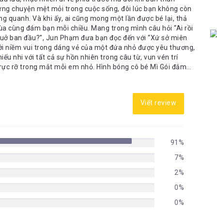
hững chuyện mệt mỏi trong cuộc sống, đôi lúc bạn không còn
g quanh. Và khi ấy, ai cũng mong một lần được bé lại, thả
đùa cùng đám bạn mỗi chiều. Mang trong mình câu hỏi “Ai rồi
 thuở ban đầu?”, Jun Phạm đưa bạn đọc đến với “Xứ sở miên
với niềm vui trong dáng vẻ của một đứa nhỏ được yêu thương,
ếu nhi với tất cả sự hồn nhiên trong câu từ, vun vén trí
 rực rỡ trong mắt mỗi em nhỏ. Hình bóng cô bé Mì Gói đắm
thế giới trong mơ nhiệm màu với các nhân vật đàn cá đầu
u củ, chú Cuội… Jun Phạm tỉ mỉ xây dựng vùng đất đầy thi vị,
hững thiên thạch đẹp mắt hay từ dưới đất mọc lên như đóa hoa
Viết review
 He có nói rằng: “Mơ hay thực cũng phụ thuộc vào cách suy
c, nhưng chúng vẫn luôn mơ mộng đó thôi. Và quan trọng là
 yêu trong trí tưởng tượng trẻ thơ đó, cuốn sách này cũng
ộng mơ, đã bỏ quên tình yêu chính mình giữa bộn bề cuộc
91%
 trải qua giai đoạn trưởng thành một lần trong đời. Những
ng phán xét, quy định chẳng phải là chiếc lồng giam vô hình
7%
lớn thật đáng sợ!” “Cái gì cũng có cái giá của nó. Sự trưởng
2%
g điều thật thân thương, nhưng con có quyền chọn giữ lại
bổng, diệu kỳ giúp bạn sống chậm lại giữa dòng đời vội vã
0%
 mình, ngay cả nỗi đau. Từng dòng suy nghĩ của nhân vật
 tan chảy vào ánh nhìn của bạn đọc, nhỏ giọt rơi trên áo và
0%
 với hàng nghìn tia sáng kỷ niệm rất đỗi dịu dàng chữa lành