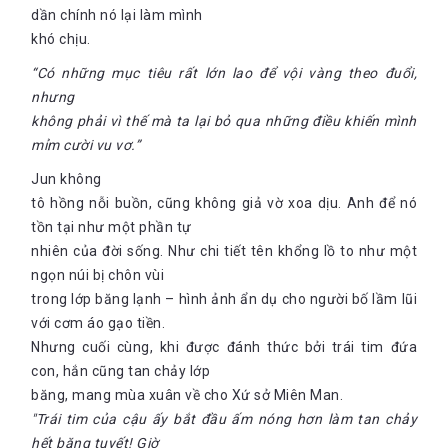
dần chính nó lại làm mình
khó chịu.
“Có những mục tiêu rất lớn lao để vội vàng theo đuổi,
nhưng
không phải vì thế mà ta lại bỏ qua những điều khiến mình
mỉm cười vu vơ.”
Jun không
tô hồng nỗi buồn, cũng không giả vờ xoa dịu. Anh để nó
tồn tại như một phần tự
nhiên của đời sống. Như chi tiết tên khổng lồ to như một
ngọn núi bị chôn vùi
trong lớp băng lạnh – hình ảnh ẩn dụ cho người bố lầm lũi
với cơm áo gạo tiền.
Nhưng cuối cùng, khi được đánh thức bởi trái tim đứa
con, hắn cũng tan chảy lớp
"Trái tim của cậu ấy bắt đầu ấm nóng hơn làm tan chảy
hết băng tuyết! Giờ