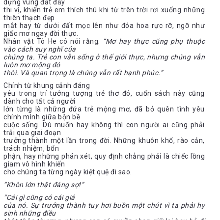
dựng vùng đất đầy
thi vị, khiến trẻ em thích thú khi từ trên trời rơi xuống những
thiên thạch đẹp
mắt hay từ dưới đất mọc lên như đóa hoa rực rỡ, ngỡ như
giấc mơ ngay đời thực.
Nhân vật Tò He có nói rằng:
“Mơ hay thực cũng phụ thuộc
vào cách suy nghĩ của
chúng ta. Trẻ con vẫn sống ở thế giới thực, nhưng chúng vẫn
luôn mơ mộng đó
thôi. Và quan trọng là chúng vẫn rất hạnh phúc.”
Chính từ khung cảnh đáng
yêu trong trí tưởng tượng trẻ thơ đó, cuốn sách này cũng
dành cho tất cả người
lớn từng là những đứa trẻ mộng mơ, đã bỏ quên tình yêu
chính mình giữa bộn bề
cuộc sống. Dù muốn hay không thì con người ai cũng phải
trải qua giai đoạn
trưởng thành một lần trong đời. Những khuôn khổ, rào cản,
trách nhiệm, bổn
phận, hay những phán xét, quy định chẳng phải là chiếc lồng
giam vô hình khiến
cho chúng ta từng ngày kiệt quệ đi sao.
“Khôn lớn thật đáng sợ!”
“Cái gì cũng có cái giá
của nó. Sự trưởng thành tuy hơi buồn một chút vì ta phải hy
sinh những điều