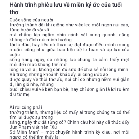
Hành trình phiêu lưu về miền ký ức của tuổi
thơ
Cuộc sống của người
trưởng thành đôi khi giống như việc leo một ngọn núi cao,
từng bước đi vội vã
mà chẳng kịp ngắm nhìn cảnh vật xung quanh, cũng
không rõ đỉnh núi mình hướng
tới là đâu, hay liệu có thực sự đạt được điều mình mong
muốn, cũng như giữa bao bộn bề lo toan và áp lực của
cuộc
sống hàng ngày, có những lúc chúng ta cảm thấy mệt
mỏi đến mức không thể mở
lòng ra với ai, không còn đủ sức để chia sẻ nỗi lòng mình.
Và trong những khoảnh khắc ấy, ai cũng ước ao
được quay về thời thơ ấu, nơi chỉ có những niềm vui giản
dị, làn gió nhẹ, những
buổi chiều vui vẻ bên bạn bè, hay chỉ đơn giản là lời ru êm
dịu từ mẹ.
Ai rồi cũng phải
trưởng thành, nhưng liệu có mấy ai trong chúng ta có thể
tìm lại được sự trong
sáng, ngây thơ đã từng có? Chính câu hỏi này đã thúc đẩy
Jun Phạm viết nên “Xứ
Sở Miên Man” – một chuyến hành trình kỳ diệu, nơi mỗi
người có thể tìm thấy lại