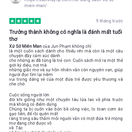
mien-man/
9 tháng trước
Trưởng thành không có nghĩa là đánh mất tuổi
thơ
Xứ Sở Miên Man
của Jun Phạm không chỉ
là một cuốn sách dành cho thiếu nhi mà còn là một câu
chuyện đầy cảm xúc dành
cho những ai đã từng là trẻ con. Cuốn sách mở ra một thế
giới kỳ diệu, nơi mà
những giấc mơ và sự hồn nhiên vẫn còn nguyên vẹn, giúp
người đọc tìm lại niềm
vui trong dáng vẻ của một đứa trẻ được yêu thương và
che chở.
Cuộc sống người lớn
đôi khi giống như một chuyến tàu lửa lao về phía trước
mà không có điểm dừng.
Chúng ta bị cuốn vào bộn bề công việc, lo toan cơm áo
gạo tiền, để rồi quên mất
rằng trong sâu thẳm mỗi người vẫn có một đứa trẻ mộng
mơ đang chờ được vỗ
về. Tác