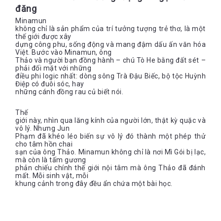
đăng
Minamun
không chỉ là sản phẩm của trí tưởng tượng trẻ thơ, là một
thế giới được xây
dựng công phu, sống động và mang đậm dấu ấn văn hóa
Việt. Bước vào Minamun, ông
Thảo và người bạn đồng hành – chú Tò He bằng đất sét –
phải đối mặt với những
điều phi logic nhất: dòng sông Trà Đậu Biếc, bộ tộc Huỳnh
Điệp có đuôi sóc, hay
những cánh đồng rau củ biết nói.
Thế
giới này, nhìn qua lăng kính của người lớn, thật kỳ quặc và
vô lý. Nhưng Jun
Phạm đã khéo léo biến sự vô lý đó thành một phép thử
cho tâm hồn chai
sạn của ông Thảo. Minamun không chỉ là nơi Mì Gói bị lạc,
mà còn là tấm gương
phản chiếu chính thế giới nội tâm mà ông Thảo đã đánh
mất. Mỗi sinh vật, mỗi
khung cảnh trong đây đều ẩn chứa một bài học.