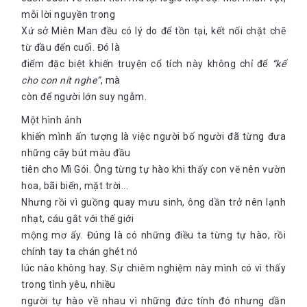
mỗi lời nguyền trong
Xứ sở Miên Man đều có lý do để tồn tại, kết nối chặt chẽ
từ đầu đến cuối. Đó là
điểm đặc biệt khiến truyện cổ tích này không chỉ để
“kể
cho con nít nghe”
, mà
còn để người lớn suy ngẫm.
Một hình ảnh
khiến mình ấn tượng là việc người bố người đã từng đưa
những cây bút màu đầu
tiên cho Mì Gói. Ông từng tự hào khi thấy con vẽ nên vườn
hoa, bãi biển, mặt trời...
Nhưng rồi vì guồng quay mưu sinh, ông dần trở nên lạnh
nhạt, cáu gắt với thế giới
mộng mơ ấy. Đúng là có những điều ta từng tự hào, rồi
chính tay ta chán ghét nó
lúc nào không hay. Sự chiêm nghiệm này mình có vì thấy
trong tình yêu, nhiều
người tự hào về nhau vì những đức tính đó nhưng dần