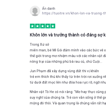
Ẩn danh
https://tuoitre.vn/khon-lon-va-truon
Khôn lớn và trưởng thành có đáng sợ 
Trong Xứ sở
miên man, bé Mì Gói đắm mình vào các bức vẽ x
thế giới trong mơ nhiệm màu với các nhân vật đ
nông trại của những phú bà rau củ, chú Cuội...
Jun Phạm đã xây dựng vùng đất thi vị khiến
trẻ em thích thú khi thấy từ trên trời rơi xuống
từ dưới đất mọc lên như đóa hoa rực rỡ, ngỡ nh
Nhân vật Tò He có nói rằng: "Mơ hay thực cũng 
suy nghĩ của chúng ta. Trẻ con vẫn sống ở thế 
mộng đó thôi. Và quan trọng là chúng vẫn rất h