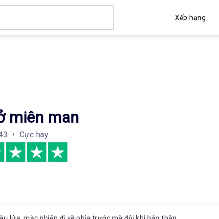
Xếp hạng
ở miên man
43 • Cực hay
àu lửa, mặc nhiên đi về phía trước mà đôi khi bản thân