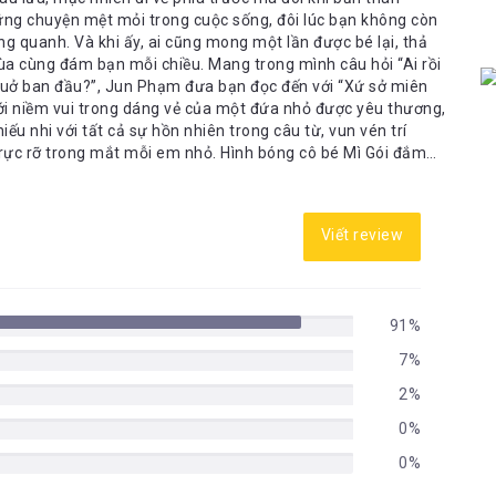
hững chuyện mệt mỏi trong cuộc sống, đôi lúc bạn không còn
g quanh. Và khi ấy, ai cũng mong một lần được bé lại, thả
đùa cùng đám bạn mỗi chiều. Mang trong mình câu hỏi “Ai rồi
 thuở ban đầu?”, Jun Phạm đưa bạn đọc đến với “Xứ sở miên
với niềm vui trong dáng vẻ của một đứa nhỏ được yêu thương,
ếu nhi với tất cả sự hồn nhiên trong câu từ, vun vén trí
 rực rỡ trong mắt mỗi em nhỏ. Hình bóng cô bé Mì Gói đắm
thế giới trong mơ nhiệm màu với các nhân vật đàn cá đầu
u củ, chú Cuội… Jun Phạm tỉ mỉ xây dựng vùng đất đầy thi vị,
hững thiên thạch đẹp mắt hay từ dưới đất mọc lên như đóa hoa
Viết review
 He có nói rằng: “Mơ hay thực cũng phụ thuộc vào cách suy
c, nhưng chúng vẫn luôn mơ mộng đó thôi. Và quan trọng là
 yêu trong trí tưởng tượng trẻ thơ đó, cuốn sách này cũng
ộng mơ, đã bỏ quên tình yêu chính mình giữa bộn bề cuộc
91%
 trải qua giai đoạn trưởng thành một lần trong đời. Những
ng phán xét, quy định chẳng phải là chiếc lồng giam vô hình
7%
lớn thật đáng sợ!” “Cái gì cũng có cái giá của nó. Sự trưởng
2%
g điều thật thân thương, nhưng con có quyền chọn giữ lại
bổng, diệu kỳ giúp bạn sống chậm lại giữa dòng đời vội vã
0%
 mình, ngay cả nỗi đau. Từng dòng suy nghĩ của nhân vật
 tan chảy vào ánh nhìn của bạn đọc, nhỏ giọt rơi trên áo và
0%
 với hàng nghìn tia sáng kỷ niệm rất đỗi dịu dàng chữa lành