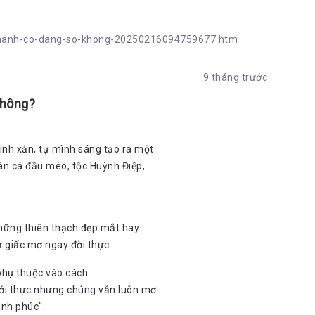
g-thanh-co-dang-so-khong-20250216094759677.htm
9 tháng trước
không?
inh xắn, tự mình sáng tạo ra một
àn cá đầu mèo, tộc Huỳnh Điệp,
 những thiên thạch đẹp mắt hay
ư giấc mơ ngay đời thực.
phụ thuộc vào cách
giới thực nhưng chúng vẫn luôn mơ
ạnh phúc".