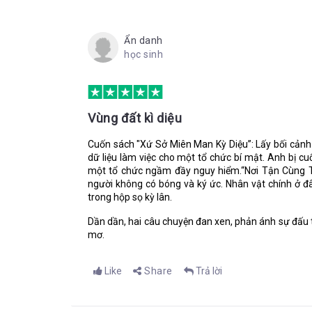
trái tim bạn. Chìm vào những trang sách, chúng ta 
xứ sở miên man của ông Thảo và chú Tò He bằng mọ
chạm vào tâm hồn các nhân vật vô cùng trong trẻ
Ẩn danh
cũng giống ông Thảo, không có quyền được bé mãi
học sinh
nó để nuôi dưỡng bình yên sau khi trải qua nhiều 
về nơi bình yên cho tâm hồn, nhìn lại những yêu t
vô tình lãng quên sau bao ngày tháng chạy miệt mài
Vùng đất kì diệu
Cuốn sách "Xứ Sở Miên Man Kỳ Diệu”: Lấy bối cảnh m
dữ liệu làm việc cho một tổ chức bí mật. Anh bị 
một tổ chức ngầm đầy nguy hiểm.“Nơi Tận Cùng Thế 
người không có bóng và ký ức. Nhân vật chính ở đ
trong hộp sọ kỳ lân.
Dần dần, hai câu chuyện đan xen, phản ánh sự đấu t
mơ.
Like
Share
Trả lời