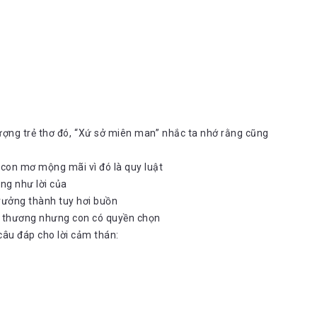
ượng trẻ thơ đó, “Xứ sở miên man” nhắc ta nhớ rằng cũng
 con mơ mộng mãi vì đó là quy luật
ng như lời của
 trưởng thành tuy hơi buồn
ân thương nhưng con có quyền chọn
câu đáp cho lời cảm thán: