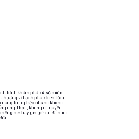
ành trình khám phá xứ sở miên
, hương vị hạnh phúc trên từng
ô cùng trong trẻo nhưng không
ống ông Thảo, không có quyền
mộng mơ hay gìn giữ nó để nuôi
đời.