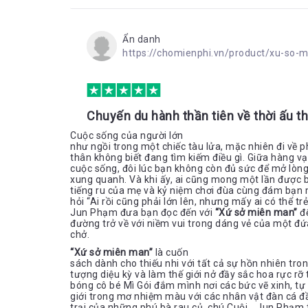
Ẩn danh
https://chomienphi.vn/product/xu-so
Chuyến du hành thần tiên về thời ấu t
Cuộc sống của người lớn
như ngồi trong một chiếc tàu lửa, mặc nhiên đi về p
thân không biết đang tìm kiếm điều gì. Giữa hàng 
cuộc sống, đôi lúc bạn không còn đủ sức để mở lòng
xung quanh. Và khi ấy, ai cũng mong một lần được bé
tiếng ru của mẹ và kỷ niệm chơi đùa cùng đám bạn 
hỏi “Ai rồi cũng phải lớn lên, nhưng mấy ai có thể tr
Jun Phạm đưa bạn đọc đến với
“Xứ sở miên man”
đ
đường trở về với niềm vui trong dáng vẻ của một đ
chở.
“Xứ sở miên man”
là cuốn
sách dành cho thiếu nhi với tất cả sự hồn nhiên tron
tượng diệu kỳ và làm thế giới nở đầy sắc hoa rực r
bóng cô bé Mì Gói đắm mình nơi các bức vẽ xinh, tự
giới trong mơ nhiệm màu với các nhân vật đàn cá đ
trại của những phú bà rau củ, chú Cuội… Jun Phạm 