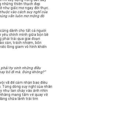
ống những thiên thạch đẹp
gỡ như giấc mơ ngay đời thực.
thuộc vào cách suy nghĩ của
 chúng vẫn luôn mơ mộng đó
 cũng dành cho tất cả người
h yêu chính mình giữa bộn bề
 phải trải qua giai đoạn
ào cản, trách nhiệm, bổn
hiếc lồng giam vô hình khiến
 phải hy sinh những điều
 hay bỏ đi mà. Đúng không?”
 vội vã để cảm nhận bao điều
u. Từng dòng suy nghĩ của nhân
y như tan chảy vào ánh nhìn
hẹ nhàng mang tấm vé quay về
 dàng chữa lành trái tim