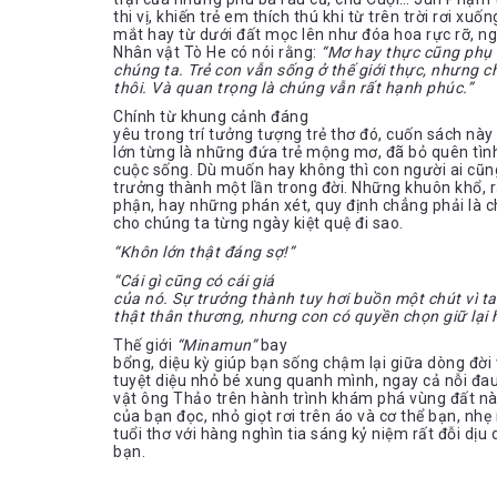
thi vị, khiến trẻ em thích thú khi từ trên trời rơi xu
mắt hay từ dưới đất mọc lên như đóa hoa rực rỡ, n
Nhân vật Tò He có nói rằng:
“Mơ hay thực cũng phụ 
chúng ta. Trẻ con vẫn sống ở thế giới thực, nhưng
thôi. Và quan trọng là chúng vẫn rất hạnh phúc.”
Chính từ khung cảnh đáng
yêu trong trí tưởng tượng trẻ thơ đó, cuốn sách này
lớn từng là những đứa trẻ mộng mơ, đã bỏ quên tìn
cuộc sống. Dù muốn hay không thì con người ai cũng
trưởng thành một lần trong đời. Những khuôn khổ, r
phận, hay những phán xét, quy định chẳng phải là c
cho chúng ta từng ngày kiệt quệ đi sao.
“Khôn lớn thật đáng sợ!”
“Cái gì cũng có cái giá
của nó. Sự trưởng thành tuy hơi buồn một chút vì ta
thật thân thương, nhưng con có quyền chọn giữ lại
Thế giới
“Minamun”
bay
bổng, diệu kỳ giúp bạn sống chậm lại giữa dòng đời
tuyệt diệu nhỏ bé xung quanh mình, ngay cả nỗi đa
vật ông Thảo trên hành trình khám phá vùng đất nà
của bạn đọc, nhỏ giọt rơi trên áo và cơ thể bạn, n
tuổi thơ với hàng nghìn tia sáng kỷ niệm rất đỗi dịu
bạn.