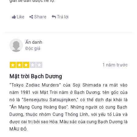
giải sẽ dần được hé lộ.
Like
Share
Trả lời
Ẩn danh
Độc giả
1 năm trước
Mặt trời Bạch Dương
“Tokyo Zodiac Murders” của Soji Shimada ra mắt vào
năm 1981 với Mặt Trời nằm ở Bạch Dương; tên gốc của
nó là “Senseijutsu Satsujinjiken,” có thể dịch đại khái là
"Án Mạng Cung Hoàng Đạo". Những người có cung Bạch
Dương, thuộc nhóm Cung Thống Lĩnh, với yếu tố Lửa và
được cai trị bởi sao Hỏa. Màu sắc của cung Bạch Dương là
MÀU ĐỎ.