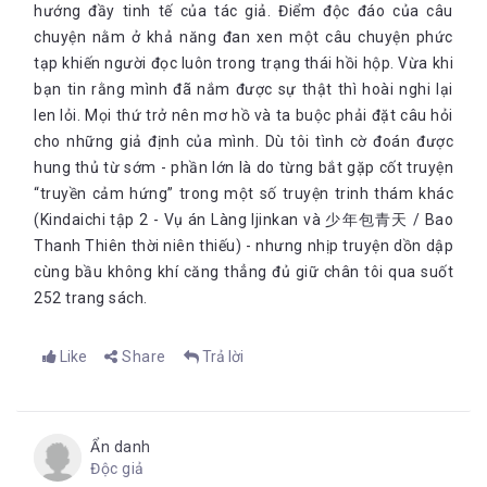
hướng đầy tinh tế của tác giả. Điểm độc đáo của câu
chuyện nằm ở khả năng đan xen một câu chuyện phức
tạp khiến người đọc luôn trong trạng thái hồi hộp. Vừa khi
bạn tin rằng mình đã nắm được sự thật thì hoài nghi lại
len lỏi. Mọi thứ trở nên mơ hồ và ta buộc phải đặt câu hỏi
cho những giả định của mình. Dù tôi tình cờ đoán được
hung thủ từ sớm - phần lớn là do từng bắt gặp cốt truyện
“truyền cảm hứng” trong một số truyện trinh thám khác
(Kindaichi tập 2 - Vụ án Làng Ijinkan và 少年包青天 / Bao
Thanh Thiên thời niên thiếu) - nhưng nhịp truyện dồn dập
cùng bầu không khí căng thẳng đủ giữ chân tôi qua suốt
252 trang sách.
Like
Share
Trả lời
Ẩn danh
Độc giả