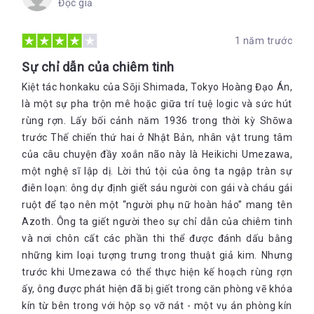
Độc giả
1 năm trước
Sự chỉ dẫn của chiêm tinh
Kiệt tác honkaku của Sōji Shimada, Tokyo Hoàng Đạo Án,
là một sự pha trộn mê hoặc giữa trí tuệ logic và sức hút
rùng rợn. Lấy bối cảnh năm 1936 trong thời kỳ Shōwa
trước Thế chiến thứ hai ở Nhật Bản, nhân vật trung tâm
của câu chuyện đầy xoắn não này là Heikichi Umezawa,
một nghệ sĩ lập dị. Lời thú tội của ông ta ngập tràn sự
điên loạn: ông dự định giết sáu người con gái và cháu gái
ruột để tạo nên một “người phụ nữ hoàn hảo” mang tên
Azoth. Ông ta giết người theo sự chỉ dẫn của chiêm tinh
và nơi chôn cất các phần thi thể được đánh dấu bằng
những kim loại tượng trưng trong thuật giả kim. Nhưng
trước khi Umezawa có thể thực hiện kế hoạch rùng rợn
ấy, ông được phát hiện đã bị giết trong căn phòng vẽ khóa
kín từ bên trong với hộp sọ vỡ nát - một vụ án phòng kín