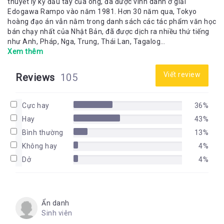
thuyết ly kỳ đầu tay của ông, đã được vinh danh ở giải
Edogawa Rampo vào năm 1981. Hơn 30 năm qua, Tokyo
hoàng đạo án vẫn nằm trong danh sách các tác phẩm văn học
bán chạy nhất của Nhật Bản, đã được dịch ra nhiều thứ tiếng
như Anh, Pháp, Nga, Trung, Thái Lan, Tagalog…
Xem thêm
Viết review
Reviews
105
Cực hay
36%
Hay
43%
Bình thường
13%
Không hay
4%
Dở
4%
Ẩn danh
Sinh viên