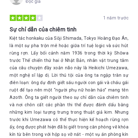
Độc giả
1 năm trước
Sự chỉ dẫn của chiêm tinh
Kiệt tác honkaku của Sōji Shimada, Tokyo Hoàng Đạo Án,
là một sự pha trộn mê hoặc giữa trí tuệ logic và sức hút
rùng rợn. Lấy bối cảnh năm 1936 trong thời kỳ Shōwa
trước Thế chiến thứ hai ở Nhật Bản, nhân vật trung tâm
của câu chuyện đầy xoắn não này là Heikichi Umezawa,
một nghệ sĩ lập dị. Lời thú tội của ông ta ngập tràn sự
điên loạn: ông dự định giết sáu người con gái và cháu gái
ruột để tạo nên một “người phụ nữ hoàn hảo” mang tên
Azoth. Ông ta giết người theo sự chỉ dẫn của chiêm tinh
và nơi chôn cất các phần thi thể được đánh dấu bằng
những kim loại tượng trưng trong thuật giả kim. Nhưng
trước khi Umezawa có thể thực hiện kế hoạch rùng rợn
ấy, ông được phát hiện đã bị giết trong căn phòng vẽ khóa
kín từ bên trong với hộp sọ vỡ nát - một vụ án phòng kín