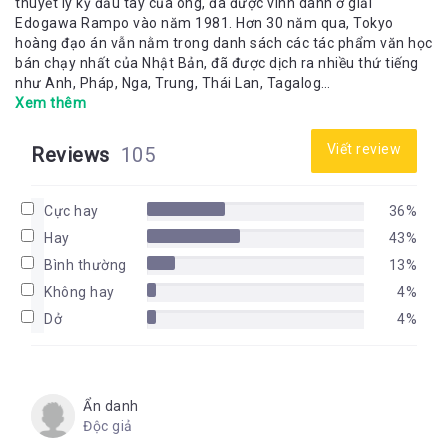
thuyết ly kỳ đầu tay của ông, đã được vinh danh ở giải
Edogawa Rampo vào năm 1981. Hơn 30 năm qua, Tokyo
hoàng đạo án vẫn nằm trong danh sách các tác phẩm văn học
bán chạy nhất của Nhật Bản, đã được dịch ra nhiều thứ tiếng
như Anh, Pháp, Nga, Trung, Thái Lan, Tagalog…
Xem thêm
Viết review
Reviews
105
Cực hay
36%
Hay
43%
Bình thường
13%
Không hay
4%
Dở
4%
Ẩn danh
Độc giả