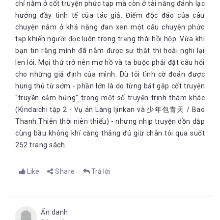
chỉ nằm ở cốt truyện phức tạp mà còn ở tài năng đánh lạc
hướng đầy tinh tế của tác giả. Điểm độc đáo của câu
chuyện nằm ở khả năng đan xen một câu chuyện phức
tạp khiến người đọc luôn trong trạng thái hồi hộp. Vừa khi
bạn tin rằng mình đã nắm được sự thật thì hoài nghi lại
len lỏi. Mọi thứ trở nên mơ hồ và ta buộc phải đặt câu hỏi
cho những giả định của mình. Dù tôi tình cờ đoán được
hung thủ từ sớm - phần lớn là do từng bắt gặp cốt truyện
“truyền cảm hứng” trong một số truyện trinh thám khác
(Kindaichi tập 2 - Vụ án Làng Ijinkan và 少年包青天 / Bao
Thanh Thiên thời niên thiếu) - nhưng nhịp truyện dồn dập
cùng bầu không khí căng thẳng đủ giữ chân tôi qua suốt
252 trang sách.
Like
Share
Trả lời
Ẩn danh