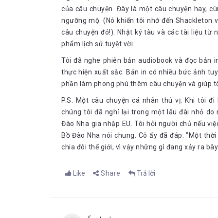
của câu chuyện. Đây là một câu chuyện hay, cùng
ngưỡng mộ. (Nó khiến tôi nhớ đến Shackleton 
câu chuyện đó!). Nhật ký tàu và các tài liệu t
phẩm lịch sử tuyệt vời.
Tôi đã nghe phiên bản audiobook và đọc bản i
thực hiện xuất sắc. Bản in có nhiều bức ảnh tu
phần làm phong phú thêm câu chuyện và giúp tôi
P.S. Một câu chuyện cá nhân thú vị: Khi tôi 
chúng tôi đã nghỉ lại trong một lâu đài nhỏ d
Đào Nha gia nhập EU. Tôi hỏi người chủ nếu vi
Bồ Đào Nha nói chung. Cô ấy đã đáp: "Một thời
chia đôi thế giới, vì vậy những gì đang xảy ra bâ
Like
Share
Trả lời