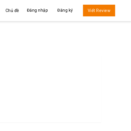
Đăng nhập
Đăng ký
Chủ đề
Viết Review