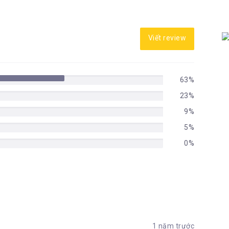
Viết review
63%
23%
9%
5%
0%
1 năm trước