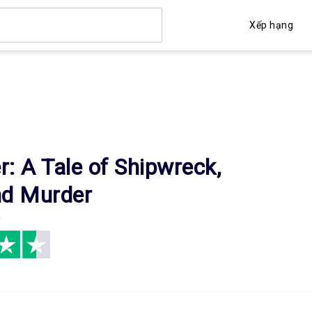
Xếp hạng
: A Tale of Shipwreck,
nd Murder
y