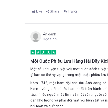
Like
Share
Trả lời
Ẩn danh
Học sinh
Một Cuộc Phiêu Lưu Hàng Hải Đầy Kịc
Một câu chuyện tuyệt vời; một cuốn sách tuyệt 
gì bạn có thể hy vọng trong một cuộc phiêu lưu t
Năm 1742, một hạm đội các tàu Anh đang cố g
Horn - vùng biển nhiễu loạn nhất trên hành ti
tàu; nhiều người mất tích, và một số ít người số
dân khó lường và phải đối mặt với bệnh tật và 
nổi loạn và giết chóc.