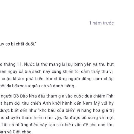
1 năm trước
y cơ bị chết đuối.”
ào tháng 11. Nước là thứ mang lại sự bình yên và thu hút
, nên ngay cả bìa sách này cũng khiến tôi cảm thấy thú vị.
a cuộc khám phá biển, khi những người dũng cảm chấp
hội đạt được sự giàu có và danh tiếng.
à người Bồ Đào Nha đều tham gia vào cuộc đua chiếm lĩnh
ột hạm đội tàu chiến Anh khởi hành đến Nam Mỹ với hy
ược biết đến như "kho báu của biển" vì hàng hóa giá trị
 cho chuyến thám hiểm như vậy, đã được bổ sung và một
 Tất cả những điều này tạo ra nhiều vấn đề cho con tàu
oạn và Giết chóc.