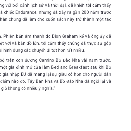
 với bối cảnh lịch sử và thời đại, đã khiến tôi cảm thấy
và chiếc Endurance, nhưng đã xảy ra gần 200 năm trước
ừ nhân chứng đã làm cho cuốn sách này trở thành một tác
n. Phiên bản âm thanh do Dion Graham kể và ông ấy đã
yệt vời và bản đồ lớn, tôi cảm thấy chúng đã thực sự góp
 hình dung các chuyến đi tốt hơn rất nhiều.
đi bộ trên con đường Camino Bồ Đào Nha vài năm trước,
o một gia đình mở cửa làm Bed and Breakfast sau khi Bồ
ệc gia nhập EU đã mang lại sự giàu có hơn cho người dân
 điểm nào đó, Tây Ban Nha và Bồ Đào Nha đã ngồi lại và
y giờ không có nhiều ý nghĩa."