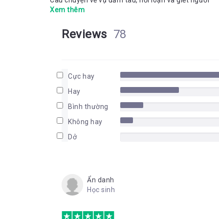
Câu chuyện về vụ đắm tàu, nổi loạn và giết người
Xem thêm
Reviews
78
Cực hay
Hay
Bình thường
Không hay
Dở
Ẩn danh
Học sinh