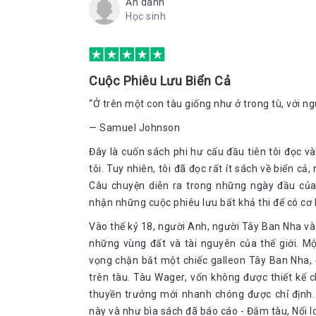
Ẩn danh
Học sinh
Cuộc Phiêu Lưu Biển Cả
“Ở trên một con tàu giống như ở trong tù, với ngu
— Samuel Johnson
Đây là cuốn sách phi hư cấu đầu tiên tôi đọc v
tôi. Tuy nhiên, tôi đã đọc rất ít sách về biển cả
Câu chuyện diễn ra trong những ngày đầu củ
nhận những cuộc phiêu lưu bất khả thi để có cơ 
Vào thế kỷ 18, người Anh, người Tây Ban Nha v
những vùng đất và tài nguyên của thế giới. M
vọng chặn bắt một chiếc galleon Tây Ban Nha, đ
trên tàu. Tàu Wager, vốn không được thiết kế
thuyền trưởng mới nhanh chóng được chỉ định.
này và như bìa sách đã báo cáo - Đắm tàu, Nổi l