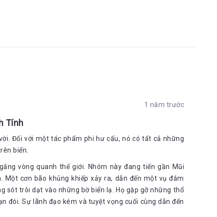
1 năm trước
h Tính
vời. Đối với một tác phẩm phi hư cấu, nó có tất cả những
rên biển.
ắng vòng quanh thế giới. Nhóm này đang tiến gần Mũi
nh. Một cơn bão khủng khiếp xảy ra, dẫn đến một vụ đắm
ng sót trôi dạt vào những bờ biển lạ. Họ gặp gỡ những thổ
nạn đói. Sự lãnh đạo kém và tuyệt vọng cuối cùng dẫn đến