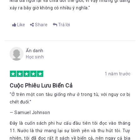
Nha đã ngồi lại và chia đôi thế giới, vì vậy những gì đang
xảy ra bây giờ không có nhiều ý nghĩa."
Like
Share
Trả lời
Ẩn danh
Học sinh
1 năm trước
Cuộc Phiêu Lưu Biển Cả
“Ở trên một con tàu giống như ở trong tù, với nguy cơ bị
chết đuối.”
— Samuel Johnson
Đây là cuốn sách phi hư cấu đầu tiên tôi đọc vào tháng
11. Nước là thứ mang lại sự bình yên và thu hút tôi. Tuy
nhiên, tôi đã đọc rất ít sách về biển cả, nên ngay cả bìa