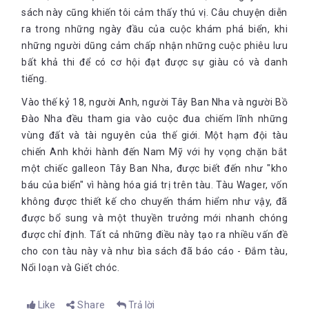
sách này cũng khiến tôi cảm thấy thú vị. Câu chuyện diễn
ra trong những ngày đầu của cuộc khám phá biển, khi
những người dũng cảm chấp nhận những cuộc phiêu lưu
bất khả thi để có cơ hội đạt được sự giàu có và danh
tiếng.
Vào thế kỷ 18, người Anh, người Tây Ban Nha và người Bồ
Đào Nha đều tham gia vào cuộc đua chiếm lĩnh những
vùng đất và tài nguyên của thế giới. Một hạm đội tàu
chiến Anh khởi hành đến Nam Mỹ với hy vọng chặn bắt
một chiếc galleon Tây Ban Nha, được biết đến như "kho
báu của biển" vì hàng hóa giá trị trên tàu. Tàu Wager, vốn
không được thiết kế cho chuyến thám hiểm như vậy, đã
được bổ sung và một thuyền trưởng mới nhanh chóng
được chỉ định. Tất cả những điều này tạo ra nhiều vấn đề
cho con tàu này và như bìa sách đã báo cáo - Đắm tàu,
Nổi loạn và Giết chóc.
Like
Share
Trả lời