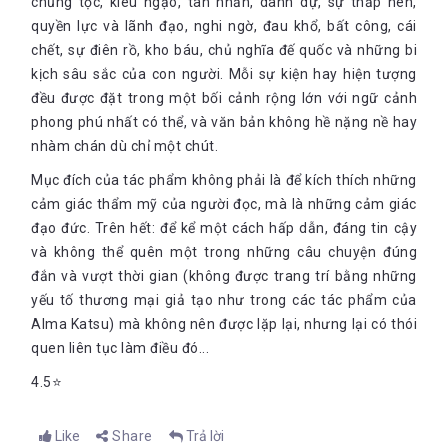
chủng tộc, kiêu ngạo, tàn nhẫn, danh dự, sự thấp hèn,
quyền lực và lãnh đạo, nghi ngờ, đau khổ, bất công, cái
chết, sự điên rồ, kho báu, chủ nghĩa đế quốc và những bi
kịch sâu sắc của con người. Mỗi sự kiện hay hiện tượng
đều được đặt trong một bối cảnh rộng lớn với ngữ cảnh
phong phú nhất có thể, và văn bản không hề nặng nề hay
nhàm chán dù chỉ một chút.
Mục đích của tác phẩm không phải là để kích thích những
cảm giác thẩm mỹ của người đọc, mà là những cảm giác
đạo đức. Trên hết: để kể một cách hấp dẫn, đáng tin cậy
và không thể quên một trong những câu chuyện đúng
đắn và vượt thời gian (không được trang trí bằng những
yếu tố thương mại giả tạo như trong các tác phẩm của
Alma Katsu) mà không nên được lặp lại, nhưng lại có thói
quen liên tục làm điều đó...
4.5⭐️
Like
Share
Trả lời