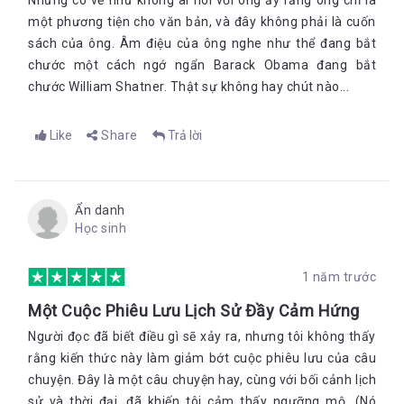
Nhưng có vẻ như không ai nói với ông ấy rằng ông chỉ là
một phương tiện cho văn bản, và đây không phải là cuốn
sách của ông. Âm điệu của ông nghe như thể đang bắt
chước một cách ngớ ngẩn Barack Obama đang bắt
chước William Shatner. Thật sự không hay chút nào...
Like
Share
Trả lời
Ẩn danh
Học sinh
1 năm trước
Một Cuộc Phiêu Lưu Lịch Sử Đầy Cảm Hứng
Người đọc đã biết điều gì sẽ xảy ra, nhưng tôi không thấy
rằng kiến thức này làm giảm bớt cuộc phiêu lưu của câu
chuyện. Đây là một câu chuyện hay, cùng với bối cảnh lịch
sử và thời đại, đã khiến tôi cảm thấy ngưỡng mộ. (Nó