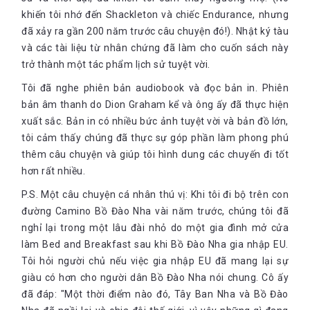
khiến tôi nhớ đến Shackleton và chiếc Endurance, nhưng
đã xảy ra gần 200 năm trước câu chuyện đó!). Nhật ký tàu
và các tài liệu từ nhân chứng đã làm cho cuốn sách này
trở thành một tác phẩm lịch sử tuyệt vời.
Tôi đã nghe phiên bản audiobook và đọc bản in. Phiên
bản âm thanh do Dion Graham kể và ông ấy đã thực hiện
xuất sắc. Bản in có nhiều bức ảnh tuyệt vời và bản đồ lớn,
tôi cảm thấy chúng đã thực sự góp phần làm phong phú
thêm câu chuyện và giúp tôi hình dung các chuyến đi tốt
hơn rất nhiều.
P.S. Một câu chuyện cá nhân thú vị: Khi tôi đi bộ trên con
đường Camino Bồ Đào Nha vài năm trước, chúng tôi đã
nghỉ lại trong một lâu đài nhỏ do một gia đình mở cửa
làm Bed and Breakfast sau khi Bồ Đào Nha gia nhập EU.
Tôi hỏi người chủ nếu việc gia nhập EU đã mang lại sự
giàu có hơn cho người dân Bồ Đào Nha nói chung. Cô ấy
đã đáp: "Một thời điểm nào đó, Tây Ban Nha và Bồ Đào