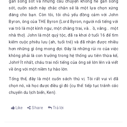
gần sống sót và những câu chuyện không hề gần sống
sót, cuốn sách này chắc chắn sẽ là một lựa chọn xứng
đáng cho bạn. Còn tôi, tôi chủ yếu đồng cảm với John
Byron, ông của THE Byron (Lord Byron, người nổi tiếng với
vai trò là một kình ngư, một chàng trai, và... ồ, vâng... một
nhà thơ). John là một quý tộc, đã ra khơi ở tuổi 16 để tìm
kiếm cuộc phiêu lưu (ah, tuổi trẻ) và đã nhận được nhiều
hơn những gì ông mong đợi. Đây là những rủi ro của việc
không phải là con trưởng trong hệ thống ưu tiên thừa kế,
John! Ít nhất, cháu trai nổi tiếng của ông sẽ lớn lên và viết
về ông với một niềm tự hào lớn.
Tổng thể, đây là một cuốn sách thú vị. Tôi rất vui vì đã
chọn nó, và học được điều gì đó (cụ thể: tiếp tục tránh các
chuyến du lịch biển, Ken).
Like
Share
Trả lời