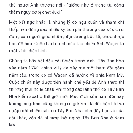
thủ người Anh thường nói - "giống như ở trong tù, cộng
thêm nguy cơ bị chết đuối."
Một bất ngờ khác là những lý do ngu xuẩn và thậm chí
thấp hèn đứng sau nhiều kỳ tích phi thường của sức chịu
đựng con người giữa những đại dương bão tố, chưa được
bản đồ hóa. Cuộc hành trình của tàu chiến Anh Wager là
một ví dụ điển hình.
Chúng ta hãy bắt đầu với Chiến tranh Anh- Tây Ban Nha
vào năm 1740, chính vì lý do này mà một hạm đội gồm
năm tàu, trong đó có Wager, đã hướng về phía Nam Mỹ.
Cuộc chiến này được tiến hành chủ yếu để Anh thực thi
thương mại nô lệ châu Phi trong các lãnh thổ do Tây Ban
Nha kiểm soát ở thế giới mới. Mục đích của hạm đội này
không có gì hơn, cũng không có gì kém - là để chặn bắt và
cướp một chiếc galleon Tây Ban Nha, chở đầy bạc và của
cải khác, vốn đã bị cướp bởi người Tây Ban Nha ở Nam
Mỹ.