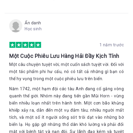
Ẩn danh
Học sinh
1 năm trước
Một Cuộc Phiêu Lưu Hàng Hải Đầy Kịch Tính
Một câu chuyện tuyệt vời; một cuốn sách tuyệt vời. Đối với
một tác phẩm phi hư cấu, nó có tất cả những gì bạn có
thể hy vọng trong một cuộc phiêu lưu trên biển.
Năm 1742, một hạm đội các tàu Anh đang cố gắng vòng
quanh thế giới. Nhóm này đang tiến gần Mũi Horn - vùng
biển nhiễu loạn nhất trên hành tinh. Một cơn bão khủng
khiếp xảy ra, dẫn đến một vụ đắm tàu; nhiều người mất
tích, và một số ít người sống sót trôi dạt vào những bờ
biển lạ. Họ gặp gỡ những thổ dân khó lường và phải đối
mặt với bệnh tật và nạn đói. Sự lãnh đạo kém và tuyệt