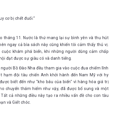
y cơ bị chết đuối.”
ào tháng 11. Nước là thứ mang lại sự bình yên và thu hút
, nên ngay cả bìa sách này cũng khiến tôi cảm thấy thú vị.
a cuộc khám phá biển, khi những người dũng cảm chấp
hội đạt được sự giàu có và danh tiếng.
à người Bồ Đào Nha đều tham gia vào cuộc đua chiếm lĩnh
ột hạm đội tàu chiến Anh khởi hành đến Nam Mỹ với hy
ược biết đến như "kho báu của biển" vì hàng hóa giá trị
 cho chuyến thám hiểm như vậy, đã được bổ sung và một
 Tất cả những điều này tạo ra nhiều vấn đề cho con tàu
oạn và Giết chóc.