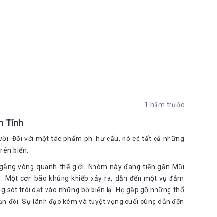
1 năm trước
h Tính
vời. Đối với một tác phẩm phi hư cấu, nó có tất cả những
rên biển.
ắng vòng quanh thế giới. Nhóm này đang tiến gần Mũi
nh. Một cơn bão khủng khiếp xảy ra, dẫn đến một vụ đắm
ng sót trôi dạt vào những bờ biển lạ. Họ gặp gỡ những thổ
nạn đói. Sự lãnh đạo kém và tuyệt vọng cuối cùng dẫn đến