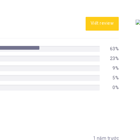
Viết review
63%
23%
9%
5%
0%
1 năm trước