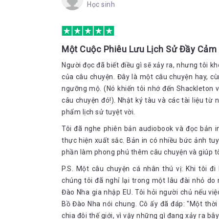
Học sinh
Một Cuộc Phiêu Lưu Lịch Sử Đầy Cảm
Người đọc đã biết điều gì sẽ xảy ra, nhưng tôi 
của câu chuyện. Đây là một câu chuyện hay, cùng
ngưỡng mộ. (Nó khiến tôi nhớ đến Shackleton 
câu chuyện đó!). Nhật ký tàu và các tài liệu t
phẩm lịch sử tuyệt vời.
Tôi đã nghe phiên bản audiobook và đọc bản i
thực hiện xuất sắc. Bản in có nhiều bức ảnh tu
phần làm phong phú thêm câu chuyện và giúp tôi
P.S. Một câu chuyện cá nhân thú vị: Khi tôi 
chúng tôi đã nghỉ lại trong một lâu đài nhỏ d
Đào Nha gia nhập EU. Tôi hỏi người chủ nếu vi
Bồ Đào Nha nói chung. Cô ấy đã đáp: "Một thời
chia đôi thế giới, vì vậy những gì đang xảy ra bâ