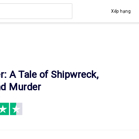
Xếp hạng
: A Tale of Shipwreck,
nd Murder
y