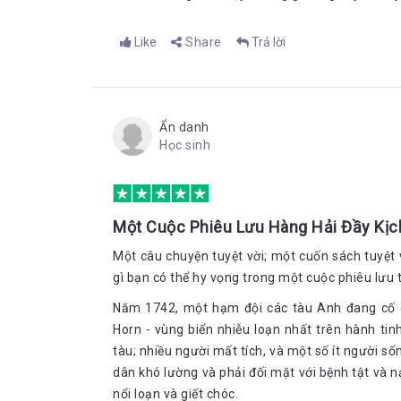
Like
Share
Trả lời
Ẩn danh
Học sinh
Một Cuộc Phiêu Lưu Hàng Hải Đầy Kịc
Một câu chuyện tuyệt vời; một cuốn sách tuyệt 
gì bạn có thể hy vọng trong một cuộc phiêu lưu t
Năm 1742, một hạm đội các tàu Anh đang cố g
Horn - vùng biển nhiễu loạn nhất trên hành ti
tàu; nhiều người mất tích, và một số ít người số
dân khó lường và phải đối mặt với bệnh tật và 
nổi loạn và giết chóc.