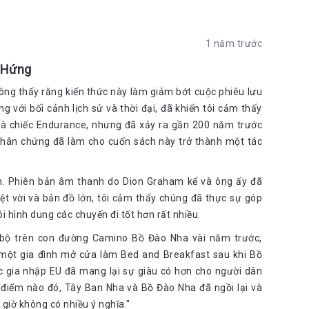
1 năm trước
 Hứng
không thấy rằng kiến thức này làm giảm bớt cuộc phiêu lưu
 với bối cảnh lịch sử và thời đại, đã khiến tôi cảm thấy
và chiếc Endurance, nhưng đã xảy ra gần 200 năm trước
ừ nhân chứng đã làm cho cuốn sách này trở thành một tác
n. Phiên bản âm thanh do Dion Graham kể và ông ấy đã
yệt vời và bản đồ lớn, tôi cảm thấy chúng đã thực sự góp
 hình dung các chuyến đi tốt hơn rất nhiều.
đi bộ trên con đường Camino Bồ Đào Nha vài năm trước,
o một gia đình mở cửa làm Bed and Breakfast sau khi Bồ
ệc gia nhập EU đã mang lại sự giàu có hơn cho người dân
 điểm nào đó, Tây Ban Nha và Bồ Đào Nha đã ngồi lại và
y giờ không có nhiều ý nghĩa."