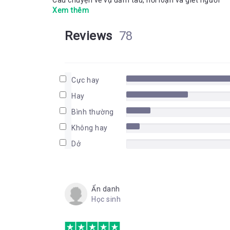
Câu chuyện về vụ đắm tàu, nổi loạn và giết người
Xem thêm
Reviews
78
Cực hay
Hay
Bình thường
Không hay
Dở
Ẩn danh
Học sinh