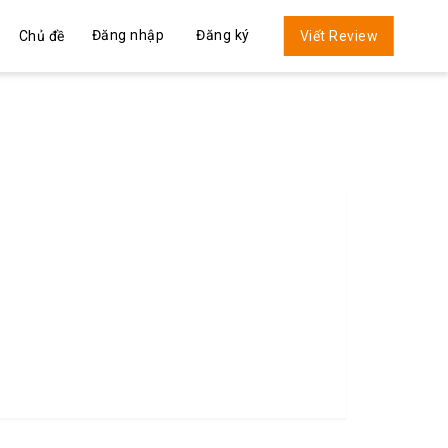
Đăng nhập
Đăng ký
Chủ đề
Viết Review