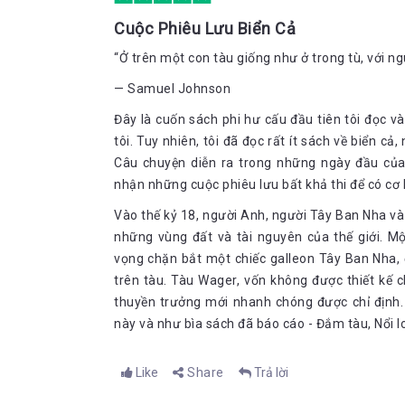
Cuộc Phiêu Lưu Biển Cả
“Ở trên một con tàu giống như ở trong tù, với ngu
— Samuel Johnson
Đây là cuốn sách phi hư cấu đầu tiên tôi đọc v
tôi. Tuy nhiên, tôi đã đọc rất ít sách về biển cả
Câu chuyện diễn ra trong những ngày đầu củ
nhận những cuộc phiêu lưu bất khả thi để có cơ 
Vào thế kỷ 18, người Anh, người Tây Ban Nha v
những vùng đất và tài nguyên của thế giới. M
vọng chặn bắt một chiếc galleon Tây Ban Nha, đ
trên tàu. Tàu Wager, vốn không được thiết kế
thuyền trưởng mới nhanh chóng được chỉ định.
này và như bìa sách đã báo cáo - Đắm tàu, Nổi l
Like
Share
Trả lời