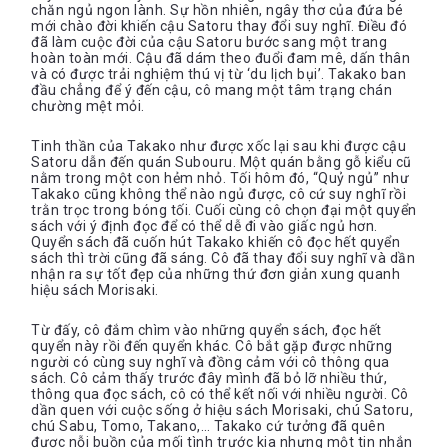
chăn ngủ ngon lành. Sự hồn nhiên, ngây thơ của đứa bé
mới chào đời khiến cậu Satoru thay đổi suy nghĩ. Điều đó
đã làm cuộc đời của cậu Satoru bước sang một trang
hoàn toàn mới. Cậu đã dám theo đuổi đam mê, dấn thân
và có được trải nghiệm thú vị từ ‘du lịch bụi’. Takako ban
đầu chẳng để ý đến cậu, cô mang một tâm trạng chán
chường mệt mỏi.
Tinh thần của Takako như được xốc lại sau khi được cậu
Satoru dẫn đến quán Subouru. Một quán bằng gỗ kiểu cũ
nằm trong một con hẻm nhỏ. Tối hôm đó, “Quỷ ngủ” như
Takako cũng không thể nào ngủ được, cô cứ suy nghĩ rồi
trằn trọc trong bóng tối. Cuối cùng cô chọn đại một quyển
sách với ý định đọc để có thể dễ đi vào giấc ngủ hơn.
Quyển sách đã cuốn hút Takako khiến cô đọc hết quyển
sách thì trời cũng đã sáng. Cô đã thay đổi suy nghĩ và dần
nhận ra sự tốt đẹp của những thứ đơn giản xung quanh
hiệu sách Morisaki.
Từ đấy, cô đắm chìm vào những quyển sách, đọc hết
quyển này rồi đến quyển khác. Cô bắt gặp được những
người có cùng suy nghĩ và đồng cảm với cô thông qua
sách. Cô cảm thấy trước đây mình đã bỏ lỡ nhiều thứ,
thông qua đọc sách, cô có thể kết nối với nhiều người. Cô
dần quen với cuộc sống ở hiệu sách Morisaki, chú Satoru,
chú Sabu, Tomo, Takano,… Takako cứ tưởng đã quên
được nỗi buồn của mối tình trước kia nhưng một tin nhắn