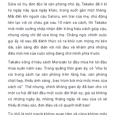
Giữa vũ trụ đơn độc là căn phòng nhỏ ấy, Takako đã li bì
từ ngày này qua ngày khác, trong suốt gần một tháng.
Mãi đến khi người cậu Satoru, em trai của mẹ, chủ động
liên lạc với cô cháu gái sau 10 năm xa cách, thì Takako
mới miễn cưỡng chấp nhận đến trông hiệu sách giúp cậu,
nhưng cũng chỉ để vừa lòng mẹ. Chẳng ngờ, chính cuộc
gọi ấy về sau đã đánh thức cô ra khỏi cơn mộng mị kéo
dài, sẵn sàng đối diện với nỗi đau và khám phá những
điều mới mẻ của cuộc sống đang chờ mình phía trước.
Takako sống ở hiệu sách Morisaki từ đầu mùa hè tới đầu
mùa xuân năm sau. Trong quãng thời gian ấy, cô “như bị
vùi trong sách tại căn phòng trên tầng hai, căn phòng
chật hẹp, thiếu ánh sáng , bao trùm bởi mùi mốc meo của
sách cũ”. Thế nhưng, chính không gian ấy đã ban cho cô
một cơ hội để bắt đầu một cuộc đời thật sự, giả sử không
có những ngày ấy, những tháng ngày về sau của cô sẽ
thiếu đi màu sắc, đơn điệu và cô quạnh biết bao!
Từ chỗ là một người không quan tâm và cũng không mấy