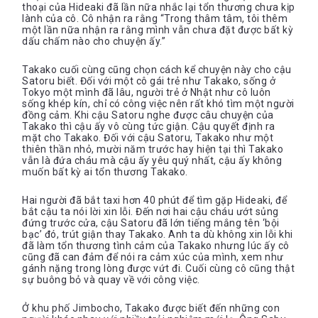
thoại của Hideaki đã lần nữa nhắc lại tổn thương chưa kịp
lành của cô. Cô nhận ra rằng “Trong thâm tâm, tôi thêm
một lần nữa nhận ra rằng mình vẫn chưa đặt được bất kỳ
dấu chấm nào cho chuyện ấy.”
Takako cuối cùng cũng chọn cách kể chuyện này cho cậu
Satoru biết. Đối với một cô gái trẻ như Takako, sống ở
Tokyo một mình đã lâu, người trẻ ở Nhật như cô luôn
sống khép kín, chỉ có công việc nên rất khó tìm một người
đồng cảm. Khi cậu Satoru nghe được câu chuyện của
Takako thì cậu ấy vô cùng tức giận. Cậu quyết định ra
mặt cho Takako. Đối với cậu Satoru, Takako như một
thiên thần nhỏ, mười năm trước hay hiện tại thì Takako
vẫn là đứa cháu mà cậu ấy yêu quý nhất, cậu ấy không
muốn bất kỳ ai tổn thương Takako.
Hai người đã bắt taxi hơn 40 phút để tìm gặp Hideaki, để
bắt cậu ta nói lời xin lỗi. Đến nơi hai cậu cháu ướt sủng
đứng trước cửa, cậu Satoru đã lớn tiếng mắng tên ‘bội
bạc’ đó, trút giận thay Takako. Anh ta dù không xin lỗi khi
đã làm tổn thương tình cảm của Takako nhưng lúc ấy cô
cũng đã can đảm để nói ra cảm xúc của mình, xem như
gánh nặng trong lòng được vứt đi. Cuối cùng cô cũng thật
sự buông bỏ và quay về với công việc.
Ở khu phố Jimbocho, Takako được biết đến những con