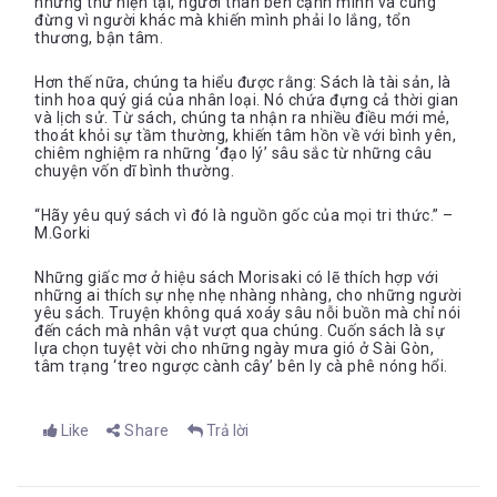
những thứ hiện tại, người thân bên cạnh mình và cũng
đừng vì người khác mà khiến mình phải lo lắng, tổn
thương, bận tâm.
Hơn thế nữa, chúng ta hiểu được rằng: Sách là tài sản, là
tinh hoa quý giá của nhân loại. Nó chứa đựng cả thời gian
và lịch sử. Từ sách, chúng ta nhận ra nhiều điều mới mẻ,
thoát khỏi sự tầm thường, khiến tâm hồn về với bình yên,
chiêm nghiệm ra những ‘đạo lý’ sâu sắc từ những câu
chuyện vốn dĩ bình thường.
“Hãy yêu quý sách vì đó là nguồn gốc của mọi tri thức.” –
M.Gorki
Những giấc mơ ở hiệu sách Morisaki có lẽ thích hợp với
những ai thích sự nhẹ nhẹ nhàng nhàng, cho những người
yêu sách. Truyện không quá xoáy sâu nỗi buồn mà chỉ nói
đến cách mà nhân vật vượt qua chúng. Cuốn sách là sự
lựa chọn tuyệt vời cho những ngày mưa gió ở Sài Gòn,
tâm trạng ‘treo ngược cành cây’ bên ly cà phê nóng hổi.
Like
Share
Trả lời