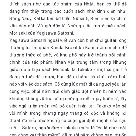
thích sách như các tác phẩm của Nhật, bạn có thể dễ
dàng tìm thấy trong các cuốn sách như kinh điển như:
Rừng Nauy, Kafka bên bờ biển, Nữ sinh, Biên niên ký chim
văn dây cót…Và giờ đây là Những giấc mơ ở hiệu sách
Morisaki của Yagisawa Satoshi.
Yagisawa Satoshi ngoài viết văn còn biết chơi guitar, ông
thường lui tới quán Kanda Brazil tại Kanda Jimbocho để
thưởng thức cà phê, và khu phố này trở thành bối cảnh
chính của tác phẩm. Nhân vật trung tâm trong Những
giấc mơ ở hiệu sách Morisaki là Takako - một cô gái trẻ
đang ở tuổi đôi mươi, ban đầu chẳng có chút cảm tình
nào với việc đọc sách. Cô cùng lúc mất đi cả người yêu lẫn
công việc, phải nếm trải cảm giác đột nhiên bị ném vào
khoảng không vũ trụ, sống những chuỗi ngày buồn tẻ, lấy
việc ngủ triền miên mà bỏ quên hiện tại. Takako vẫn sẽ
vùi mình trong những ngày tháng cô độc và không lối
thoát đó nếu như không có cuộc gọi định mệnh của cậu
ruột - Satoru, người được Takako miêu tả “ẻo lả như một
con động vật thân mềm”, đã mười năm không gặp, muốn