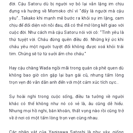
đời. Cậu Satoru dù bị người vợ bỏ lại vẫn lặng im chịu
đựng và hướng về Momoko chỉ vì “đấy là người mà cậu
yêu”…Takako khi mạnh mẽ bước ra khỏi sự im lặng, cam
chịu để đối diện với nỗi đau, đã có thể mở lòng kết giao với
cuộc đời. Như cách mà cậu Satoru nói với cô: “Tình yêu là
thứ tuyệt vời. Cháu đừng quên điều đó. Những ký ức khi
cháu yêu một người tuyệt đối không được xoá khỏi trái
tim. Chúng sẽ từ từ sưởi ấm cho cháu.”
Hay cậu chàng Wada ngồi mãi trong quán cà phê quen dù
không bao giờ còn gặp lại bạn gái cũ, nhưng tấm lòng
trọn vẹn đó vẫn dẫn anh đến với một cảm xúc tích cực…
Sự hoài nghi trong cuộc sống, điều ta tưởng về người
khác có thể không như nó có vẻ là, âu cũng dễ hiểu.
Nhưng mọi hồ nghi, băn khoăn, thất vọng nào rồi cũng trở
về ở nơi có một tấm lòng trọn vẹn cùng nhau.
Các nhân vật của Yagisawa Satoshi là như vậy, giống