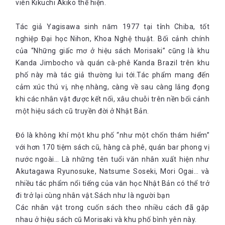
viên Kikuchi Akiko thể hiện.
Tác giả Yagisawa sinh năm 1977 tại tỉnh Chiba, tốt
nghiệp Đại học Nihon, Khoa Nghệ thuật. Bối cảnh chính
của “Những giấc mơ ở hiệu sách Morisaki” cũng là khu
Kanda Jimbocho và quán cà-phê Kanda Brazil trên khu
phố này mà tác giả thường lui tới.Tác phẩm mang đến
cảm xúc thú vị, nhẹ nhàng, càng về sau càng lắng đọng
khi các nhân vật được kết nối, xâu chuỗi trên nền bối cảnh
một hiệu sách cũ truyền đời ở Nhật Bản.
Đó là không khí một khu phố “như một chốn thám hiểm”
với hơn 170 tiệm sách cũ, hàng cà phê, quán bar phong vị
nước ngoài… Là những tên tuổi văn nhân xuất hiện như
Akutagawa Ryunosuke, Natsume Soseki, Mori Ogai… và
nhiều tác phẩm nổi tiếng của văn học Nhật Bản có thể trở
đi trở lại cùng nhân vật.Sách như là người bạn
Các nhân vật trong cuốn sách theo nhiều cách đã gặp
nhau ở hiệu sách cũ Morisaki và khu phố bình yên này.