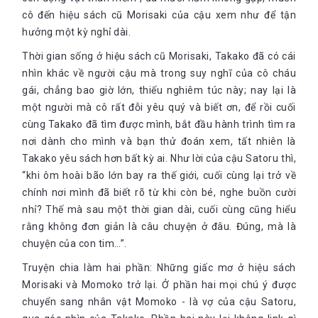
cô đến hiệu sách cũ Morisaki của cậu xem như để tận
hưởng một kỳ nghỉ dài.
Thời gian sống ở hiệu sách cũ Morisaki, Takako đã có cái
nhìn khác về người cậu mà trong suy nghĩ của cô cháu
gái, chẳng bao giờ lớn, thiếu nghiêm túc này; nay lại là
một người mà cô rất đỗi yêu quý và biết ơn, để rồi cuối
cùng Takako đã tìm được mình, bắt đầu hành trình tìm ra
nơi dành cho mình và bạn thử đoán xem, tất nhiên là
Takako yêu sách hơn bất kỳ ai. Như lời của cậu Satoru thì,
“khi ôm hoài bão lớn bay ra thế giới, cuối cùng lại trở về
chính nơi mình đã biết rõ từ khi còn bé, nghe buồn cười
nhỉ? Thế mà sau một thời gian dài, cuối cùng cũng hiểu
rằng không đơn giản là câu chuyện ở đâu. Đúng, mà là
chuyện của con tim…”.
Truyện chia làm hai phần: Những giấc mơ ở hiệu sách
Morisaki và Momoko trở lại. Ở phần hai mọi chú ý được
chuyển sang nhân vật Momoko - là vợ của cậu Satoru,