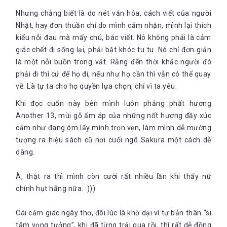
Nhưng chẳng biết là do nét văn hóa, cách viết của người
Nhật, hay đơn thuần chỉ do mình cảm nhận, mình lại thích
kiểu nỗi đau mà mấy chú, bác viết. Nó không phải là cảm
giác chết đi sống lại, phải bật khóc tu tu. Nó chỉ đơn giản
là một nỗi buồn trong vắt. Rằng đến thời khắc người đó
phải đi thì cứ để họ đi, nếu như họ cần thì vẫn có thể quay
về. Là tự ta cho họ quyền lựa chọn, chỉ vì ta yêu.
Khi đọc cuốn này bên mình luôn phảng phất hương
Another 13, mùi gỗ ấm áp của những nốt hương đầy xúc
cảm như đang ôm lấy mình trọn vẹn, làm mình dễ mường
tượng ra hiệu sách cũ nơi cuối ngõ Sakura một cách dễ
dàng.
À, thật ra thì mình còn cười rất nhiều lần khi thấy nữ
chính hụt hẫng nữa. :)))
Cái cảm giác ngây thơ, đôi lúc là khờ dại vì tự bản thân “si
tâm vọng tưởng”, khi đã từng trải qua rồi, thì rất dễ đồng