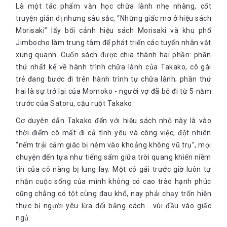
Là một tác phẩm văn học chữa lành nhẹ nhàng, cốt
truyện giản dị nhưng sâu sắc, “Những giấc mơ ở hiệu sách
Morisaki” lấy bối cảnh hiệu sách Morisaki và khu phố
Jimbocho làm trung tâm để phát triển các tuyến nhân vật
xung quanh. Cuốn sách được chia thành hai phần: phần
thứ nhất kể về hành trình chữa lành của Takako, cô gái
trẻ đang bước đi trên hành trình tự chữa lành; phần thứ
hai là sự trở lại của Momoko - người vợ đã bỏ đi từ 5 năm
trước của Satoru, cậu ruột Takako.
Cơ duyên dẫn Takako đến với hiệu sách nhỏ này là vào
thời điểm cô mất đi cả tình yêu và công việc, đột nhiên
“nếm trải cảm giác bị ném vào khoảng không vũ trụ”, mọi
chuyện đến tựa như tiếng sấm giữa trời quang khiến niềm
tin của cô nàng bị lung lay. Một cô gái trước giờ luôn tự
nhận cuộc sống của mình không có cao trào hạnh phúc
cũng chẳng có tột cùng đau khổ, nay phải chạy trốn hiện
thực bị người yêu lừa dối bằng cách… vùi đầu vào giấc
ngủ.