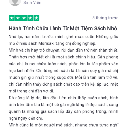
Sinh Viên
8 tháng trước
Hành Trình Chữa Lành Từ Một Tiệm Sách Nhỏ
Nhớ lại, hai năm trước, mình ghé mua cuốn Những giấc
mơ ở hiệu sách Morisaki tặng chị đồng nghiệp.
Mình và chị hay trò chuyện, rồi dần dần trở nên thân thiết.
Thân hơn mới biết chị là mọt sách chính hiệu. Căn phòng
của chị, là nơi chứa toàn sách, phần lớn là tác phẩm văn
học kinh điển. Chị từng nói sách là tài sản quý giá mà chị
muốn gìn giữ nhất trong cuộc đời. Mỗi lần tan làm trở về,
chỉ cần nhìn thấy đống sách chất cao trên kệ, áp lực, mệt
mỏi trong chị dần vơi đi.
Đó cũng là lý do, lần đầu tiên nhìn thấy cuốn sách, hình
ảnh bên tấm bìa là một cô gái ngồi lặng lẽ đọc sách, xung
quanh là những giá sách lấp đầy căn phòng trống, mình
nghĩ ngay đến chị.
Mình cũng là một người mê sách, nhưng chưa từng nghĩ