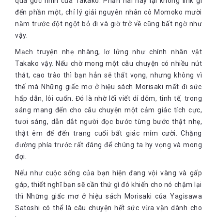
qua góc nhìn của Takako. Phần hai này lại không link gì
đến phần một, chỉ lý giải nguyên nhân cô Momoko mười
năm trước đột ngột bỏ đi và giờ trở về cũng bất ngờ như
vậy.
Mạch truyện nhẹ nhàng, lơ lửng như chính nhân vật
Takako vậy. Nếu chờ mong một câu chuyện có nhiều nút
thắt, cao trào thì bạn hẳn sẽ thất vọng, nhưng không vì
thế mà Những giấc mơ ở hiệu sách Morisaki mất đi sức
hấp dẫn, lôi cuốn. Đó là nhờ lối viết dí dỏm, tinh tế, trong
sáng mang đến cho câu chuyện một cảm giác tích cực,
tươi sáng, dẫn dắt người đọc bước từng bước thật nhẹ,
thật êm để đến trang cuối bất giác mỉm cười. Chặng
đường phía trước rất đáng để chúng ta hy vọng và mong
đợi.
Nếu như cuộc sống của bạn hiện đang vội vàng và gấp
gáp, thiết nghĩ bạn sẽ cần thứ gì đó khiến cho nó chậm lại
thì Những giấc mơ ở hiệu sách Morisaki của Yagisawa
Satoshi có thể là câu chuyện hết sức vừa vặn dành cho