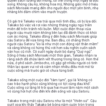
quyển sách tương đối mỏng, có thể trong một ngày là đọc
xong. Không cầu kỳ, không hoa mỹ, Những giấc mở ở hiệu
sách Morisaki mang đến cho người đọc một yên bình, nhẹ
nhàng khi đắm chìm vào mạch truyện.
Cô gái trẻ Takako vừa trải qua mối tình đầu, cô bị lừa dối.
Takako bỏ việc và rơi vào những tháng ngày ngủ triền
miên để trốn tránh nỗi buồn. Một cuộc điện thoại của
người cậu mười năm không liên lạc đã đánh thức cô khỏi
cơn ác mộng. Takako đồng ý đến hiệu sách Morisaki giúp
cậu Satoru để vừa lòng mẹ. Ban đầu, cô chẳng thích
người cậu Satoru “ẻo lả như một con động vật thân mềm”
và càng không có hứng thú với hơn sáu nghìn cuốn sách
văn học cũ rích. Cô suốt ngày dưới bộ dạng “Quỷ ngủ”.
Sống ở hiệu sách Morisaki một thời gian, Takako nhận ra
rằng sách đã chữa lành vết thương trong lòng cô. Hơn thế
nữa, ở phố sách Jimbocho, cô gặp gỡ nhiều người có tinh
thần lạc quan vui vẻ và cảm nhận nhiều điều mới mẻ từ
cuộc sống mà trước giờ cô chưa từng biết.
Takako sống một cuộc đời “tàm tạm”, gọi là ‘không có
cao trào hạnh phúc cũng không có tột cùng đau khổ’.
Cuộc sống cứ lặng lẽ trôi qua hai mươi lăm năm một cách
vô cùng hời hợt cho đến khi đến sống với cậu Satoru.
Takako trong mắt cậu Satoru như là một “thiên sứ”. Cậu
suýt xoa khi thấy Takako bé bỏng nằm cuộn tròn trong