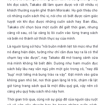
khi đọc sách, Takako đã làm quen được với rất nhiều vị
khách thường xuyên ghé thăm Morisaki. Họ giới thiệu cho
cô những cuốn sách thú vị, nói cho cô biết được cảm giác
tuyệt vời khi đọc được những cuốn sách hay. Ban đầu,
Takako chỉ chọn bừa một cuốn để giết thời gian, nhưng
càng về sau, cô lại càng bị lôi cuốn vào từng trang sách
và biến nó thành sở thích thực sự của mình.
Là người từng sở hữu “nỗi buồn mãnh liệt tới mức như thể
nó đang hiện diện, tưởng như chỉ cần đưa tay ra là có thể
chạm tay vào được”, nay Takako đã mở toang cánh cửa
mà mình không hề biết đến. Dường như ham muốn đọc
sách bấy lâu nay vẫn ngủ yên một góc trong cô, “nay đã
‘bụp’ một tiếng mà bung trào ra vậy”. Đặt mình vào giữa
không gian nhỏ bé, nơi thời gian lặng lẽ trôi, chậm rãi lật
giở từng trang sách quả là một điều quý giá, vậy nên cô
càng yêu quý hiệu sách nhỏ này hơn.
Thời gian trôi qua, cùng với sự giúp đỡ của người cậu ruột