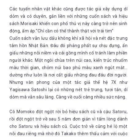
Các tuyến nhân vật khác cũng được tác giả xây dựng dí
dỏm và có duyên, gắn liền với những cuốn sách và hiệu
sách Morisaki khiến con phố thú vị này càng trở nên sinh
động, ấm áp.“Chỉ cần có thể thành thật với trái tim”
Cuốn sách vẫn lưu dấu không khí xã hội và nét đặc trưng
tâm hồn Nhật Bản. Đâu đó phảng phất sự chịu đựng, ẩn
giấu những nỗi niềm và cái gồng mình cố tránh làm phiền
người khác. Một ngôi chùa trên núi cao, kiến trúc nhuốm
màu thời gian, chỏm núi bao phủ màu xanh ngút mắt…
dường như luôn là nơi cất giấu những đau đáu đời người.
Nhưng văn phong của một tác giả thế hệ 7X như
Yagisawa Satoshi lại có những nét trẻ trung, tươi tắn, dí
dỏm mà vẫn sâu lắng. Càng về cuối càng nhiều sức nặng.
Cô Momoko đột ngột rời bỏ hiệu sách cũ và cậu Satoru,
rồi đột ngột trở về sau 5 năm đơn giản vì tấm lòng dành
cho Satoru và hiệu sách cũ. Cuộc trở về cũng hé lộ một
nỗi đau riêng mà nhờ đó Takako thêm thấu cảm với cuộc