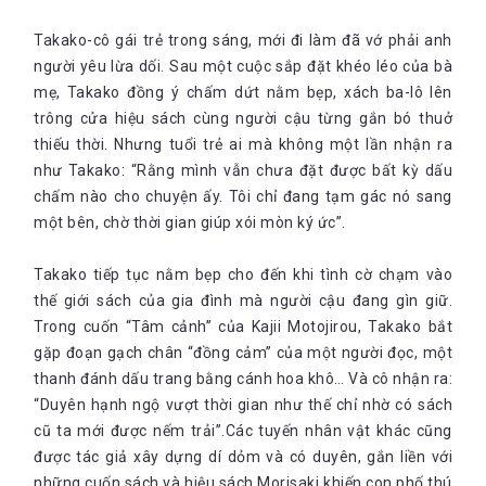
Takako-cô gái trẻ trong sáng, mới đi làm đã vớ phải anh
người yêu lừa dối. Sau một cuộc sắp đặt khéo léo của bà
mẹ, Takako đồng ý chấm dứt nằm bẹp, xách ba-lô lên
trông cửa hiệu sách cùng người cậu từng gắn bó thuở
thiếu thời. Nhưng tuổi trẻ ai mà không một lần nhận ra
như Takako: “Rằng mình vẫn chưa đặt được bất kỳ dấu
chấm nào cho chuyện ấy. Tôi chỉ đang tạm gác nó sang
một bên, chờ thời gian giúp xói mòn ký ức”.
Takako tiếp tục nằm bẹp cho đến khi tình cờ chạm vào
thế giới sách của gia đình mà người cậu đang gìn giữ.
Trong cuốn “Tâm cảnh” của Kajii Motojirou, Takako bắt
gặp đoạn gạch chân “đồng cảm” của một người đọc, một
thanh đánh dấu trang bằng cánh hoa khô… Và cô nhận ra:
“Duyên hạnh ngộ vượt thời gian như thế chỉ nhờ có sách
cũ ta mới được nếm trải”.Các tuyến nhân vật khác cũng
được tác giả xây dựng dí dỏm và có duyên, gắn liền với
những cuốn sách và hiệu sách Morisaki khiến con phố thú