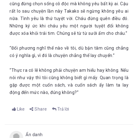
cũng đừng chọn sống cô độc mà không yêu bất kỳ ai. Cậu
rất lo sau chuyện lần này Takako sẽ ngừng không yêu ai
nữa. Tình yêu là thứ tuyệt vời. Cháu đừng quên điều đó.
Những ký ức khi cháu yêu một người tuyệt đối không
được xóa khỏi trái tim. Chúng sẽ từ từ sưởi ấm cho cháu.”
“Đối phương nghĩ thế nào về tôi, dù bận tâm cũng chẳng
có ý nghĩa gì, vì đó là chuyện chẳng thể lay chuyển.”
“Thực ra có lẽ không phải chuyện am hiểu hay không. Nếu
nói như vậy thì tôi cũng không biết gì mấy. Quan trọng là
gặp được một cuốn sách, và cuốn sách ấy làm ta lay
động đến mức nào, đúng không?”
Like
Share
Trả lời
Ẩn danh