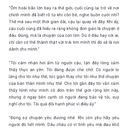
“Ôm hoài bão lớn bay ra thế giới, cuối cùng lại trở về nơi
chính mình đã biết rõ từ khi còn bé, nghe buồn cười nhỉ?
Thế mà sau một thời gian dài, cậu lại quay về đây. Khi ấy,
cậu cuối cùng đã hiểu ra rằng không đơn giản là chuyện ở
đâu. Đúng, mà là chuyện của con tim. Dù ở đâu hay với ai,
chỉ cần có thể thành thật với trái tim mình thì đó sẽ là nơi
dành cho mình.”
“Tôi cảm nhận hơi ấm từ người cậu, tận đáy lòng cảm
thấy thực an yên. Tôi đang được che chở. Có người lo
lắng cho tôi như thế, tức giận thay cho tôi như thể chuyện
của bản thân mình như thế. Cho tới gần đây tôi vẫn cảm
thấy hình như mình cô đơn trên thế giới rộng lớn này,
nhưng ở ngay bên cạnh có người đang bảo vệ tôi, suy
nghĩ cho tôi. Tôi quá đỗi hạnh phúc vì điều ấy.”
“Đừng sợ chuyện yêu đương nhé. Khi còn yêu hãy yêu
người đó hết mình. Dẫu cháu có vì tình yêu mà đau khổ