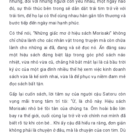
nhưng, đối với những người còn yêu nhau, một ngày nào
đó, sự thôi thúc bên trong sẽ dẫn dắt trái tim trở về với
trái tim, để họ lại có thể cùng nhau hàn gắn tổn thương và
bước tiếp đến ngày mai hạnh phúc.
Có thể nói, “Những giấc mơ ở hiệu sách Morisaki” không
chỉ chữa lành cho các nhân vật trong truyện mà còn chữa
lành cho những ai đã, đang và sẽ đọc nó. Ẩn đăng sau
một hiệu sách đứng biệt lập trong góc phố sách náo
nhiệt, vừa nhỏ vừa cũ, chẳng hề bắt mắt lại là cả bầu trời
ký ức của một gia đình nhiều thế hệ xem việc kinh doanh
sách vừa là kế sinh nhai, vừa là để phục vụ niềm đam mê
đọc sách bất tận.
Gấp lại cuốn sách, lời tâm sự của người cậu Satoru còn
vọng mãi trong tâm trí tôi: “Ừ, là chỗ này. Hiệu sách
Morisaki nhỏ bé tồi tàn của chúng ta. Ôm hoài bão lớn
bay ra thế giới, cuối cùng lại trở về với chính nơi mình đã
biết rõ từ khi còn bé… Khi ấy cậu đã hiểu ra rằng, đơn giản
không phải là chuyện ở đâu, mà là chuyện của con tim. Dù