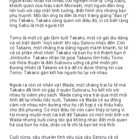
người khác nhau với nhiều trải nghiệm mới lạ. Ông Sabu,
khách quen của hiệu sách Morisaki, một người đàn ông
lớn tuổi với cặp mắt tinh tường, điển hình cho những bậc
phụ huynh. Mỗi lần ông ta đến là một tràng giảng “đạo lý”
cho Takako, Takako cũng quen với điều đó, vì cô biết rằng
ông Sabu là một người tốt.
Tomo là một cô gái tầm tuổi Takako, một cô gái dịu dàng
và có biệt danh ‘mọt sách’ khi cậu Satoru nhắc đến. Còn
có Takano, một chàng trai dáng người mảnh khảnh, tử tế
và có phần nhút nhát. Takako và bọn họ trở thành bạn ở
Jimbocho. Takako nhận lời giúp Takano tìm hiểu Tomo
với thỏa thuận là đến Subouru uống cà phê miễn phí.
Đương nhiên là Takano sẽ trả để có được thông tin của
Tomo. Takano gắn kết hai người họ lại với nhau.
Ngoài ra còn có nhân vật Wada, một chàng trai tử tế mà
Takako đã tình cờ gặp ở quán Subouru, họ kết nối với
nhau từ niềm yêu sách. Wada cũng vừa trải qua một mối
tình để lại nhiều tiếc nuối, Takako và Wada có sự đồng
cảm với nhau nên dường như họ rất hợp ý và thấu hiểu
cho đối phương. Có một điều tôi còn cảm thấy lơ lửng vì
tôi mong muốn một cái kết để Takako có một mối tình với
Wada nhưng cuối cùng tác giả không nhắc đến mối quan
hệ của bọn họ nữa, chắc có lẽ chỉ là bạn bè mà thôi.
Cuối cùng, câu chuyện tình yêu của cậu Satoru và cô