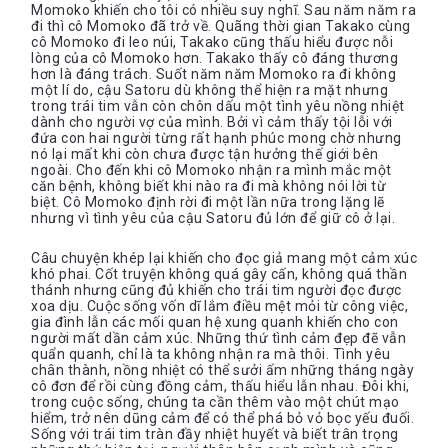
Momoko khiến cho tôi có nhiều suy nghĩ. Sau năm năm ra
đi thì cô Momoko đã trở về. Quãng thời gian Takako cùng
cô Momoko đi leo núi, Takako cũng thấu hiểu được nỗi
lòng của cô Momoko hơn. Takako thấy cô đáng thương
hơn là đáng trách. Suốt năm năm Momoko ra đi không
một lí do, cậu Satoru dù không thể hiện ra mặt nhưng
trong trái tim vẫn còn chôn dấu một tình yêu nồng nhiệt
dành cho người vợ của mình. Bởi vì cảm thấy tội lỗi với
đứa con hai người từng rất hạnh phúc mong chờ nhưng
nó lại mất khi còn chưa được tận hưởng thế giới bên
ngoài. Cho đến khi cô Momoko nhận ra mình mắc một
căn bệnh, không biết khi nào ra đi mà không nói lời từ
biệt. Cô Momoko định rời đi một lần nữa trong lặng lẽ
nhưng vì tình yêu của cậu Satoru đủ lớn để giữ cô ở lại.
Câu chuyện khép lại khiến cho đọc giả mang một cảm xúc
khó phai. Cốt truyện không quá gây cấn, không quá thần
thánh nhưng cũng đủ khiến cho trái tim người đọc được
xoa dịu. Cuộc sống vốn dĩ lắm điều mệt mỏi từ công việc,
gia đình lẫn các mối quan hệ xung quanh khiến cho con
người mất dần cảm xúc. Những thứ tình cảm đẹp đẽ vẫn
quẩn quanh, chỉ là ta không nhận ra mà thôi. Tình yêu
chân thành, nồng nhiệt có thể sưởi ấm những tháng ngày
cô đơn để rồi cùng đồng cảm, thấu hiểu lẫn nhau. Đôi khi,
trong cuộc sống, chúng ta cần thêm vào một chút mạo
hiểm, trở nên dũng cảm để có thể phá bỏ vỏ bọc yếu đuối.
Sống với trái tim tràn đầy nhiệt huyết và biết trân trọng