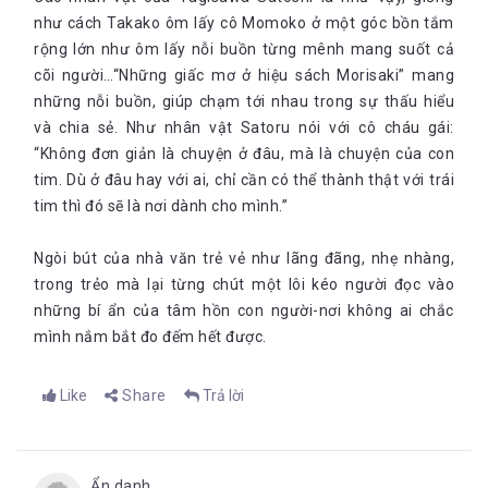
như cách Takako ôm lấy cô Momoko ở một góc bồn tắm
rộng lớn như ôm lấy nỗi buồn từng mênh mang suốt cả
cõi người…“Những giấc mơ ở hiệu sách Morisaki” mang
những nỗi buồn, giúp chạm tới nhau trong sự thấu hiểu
và chia sẻ. Như nhân vật Satoru nói với cô cháu gái:
“Không đơn giản là chuyện ở đâu, mà là chuyện của con
tim. Dù ở đâu hay với ai, chỉ cần có thể thành thật với trái
tim thì đó sẽ là nơi dành cho mình.”
Ngòi bút của nhà văn trẻ vẻ như lãng đãng, nhẹ nhàng,
trong trẻo mà lại từng chút một lôi kéo người đọc vào
những bí ẩn của tâm hồn con người-nơi không ai chắc
mình nắm bắt đo đếm hết được.
Like
Share
Trả lời
Ẩn danh