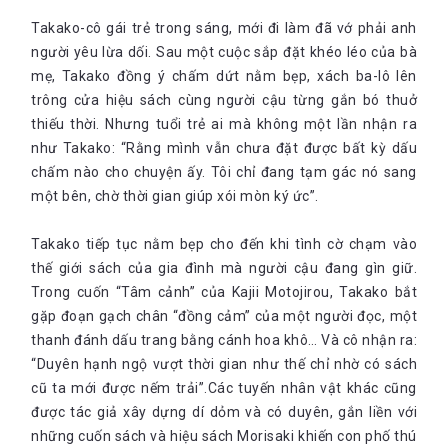
Takako-cô gái trẻ trong sáng, mới đi làm đã vớ phải anh
người yêu lừa dối. Sau một cuộc sắp đặt khéo léo của bà
mẹ, Takako đồng ý chấm dứt nằm bẹp, xách ba-lô lên
trông cửa hiệu sách cùng người cậu từng gắn bó thuở
thiếu thời. Nhưng tuổi trẻ ai mà không một lần nhận ra
như Takako: “Rằng mình vẫn chưa đặt được bất kỳ dấu
chấm nào cho chuyện ấy. Tôi chỉ đang tạm gác nó sang
một bên, chờ thời gian giúp xói mòn ký ức”.
Takako tiếp tục nằm bẹp cho đến khi tình cờ chạm vào
thế giới sách của gia đình mà người cậu đang gìn giữ.
Trong cuốn “Tâm cảnh” của Kajii Motojirou, Takako bắt
gặp đoạn gạch chân “đồng cảm” của một người đọc, một
thanh đánh dấu trang bằng cánh hoa khô… Và cô nhận ra:
“Duyên hạnh ngộ vượt thời gian như thế chỉ nhờ có sách
cũ ta mới được nếm trải”.Các tuyến nhân vật khác cũng
được tác giả xây dựng dí dỏm và có duyên, gắn liền với
những cuốn sách và hiệu sách Morisaki khiến con phố thú