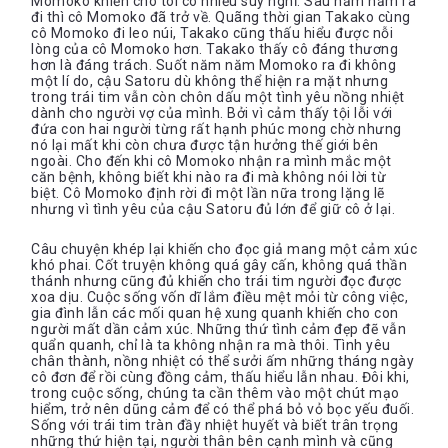
Momoko khiến cho tôi có nhiều suy nghĩ. Sau năm năm ra
đi thì cô Momoko đã trở về. Quãng thời gian Takako cùng
cô Momoko đi leo núi, Takako cũng thấu hiểu được nỗi
lòng của cô Momoko hơn. Takako thấy cô đáng thương
hơn là đáng trách. Suốt năm năm Momoko ra đi không
một lí do, cậu Satoru dù không thể hiện ra mặt nhưng
trong trái tim vẫn còn chôn dấu một tình yêu nồng nhiệt
dành cho người vợ của mình. Bởi vì cảm thấy tội lỗi với
đứa con hai người từng rất hạnh phúc mong chờ nhưng
nó lại mất khi còn chưa được tận hưởng thế giới bên
ngoài. Cho đến khi cô Momoko nhận ra mình mắc một
căn bệnh, không biết khi nào ra đi mà không nói lời từ
biệt. Cô Momoko định rời đi một lần nữa trong lặng lẽ
nhưng vì tình yêu của cậu Satoru đủ lớn để giữ cô ở lại.
Câu chuyện khép lại khiến cho đọc giả mang một cảm xúc
khó phai. Cốt truyện không quá gây cấn, không quá thần
thánh nhưng cũng đủ khiến cho trái tim người đọc được
xoa dịu. Cuộc sống vốn dĩ lắm điều mệt mỏi từ công việc,
gia đình lẫn các mối quan hệ xung quanh khiến cho con
người mất dần cảm xúc. Những thứ tình cảm đẹp đẽ vẫn
quẩn quanh, chỉ là ta không nhận ra mà thôi. Tình yêu
chân thành, nồng nhiệt có thể sưởi ấm những tháng ngày
cô đơn để rồi cùng đồng cảm, thấu hiểu lẫn nhau. Đôi khi,
trong cuộc sống, chúng ta cần thêm vào một chút mạo
hiểm, trở nên dũng cảm để có thể phá bỏ vỏ bọc yếu đuối.
Sống với trái tim tràn đầy nhiệt huyết và biết trân trọng
những thứ hiện tại, người thân bên cạnh mình và cũng