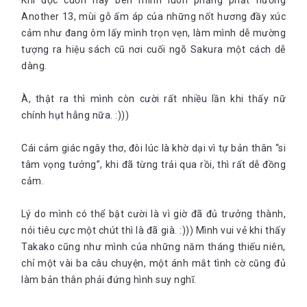
Khi đọc cuốn này bên mình luôn phảng phất hương
Another 13, mùi gỗ ấm áp của những nốt hương đầy xúc
cảm như đang ôm lấy mình trọn vẹn, làm mình dễ mường
tượng ra hiệu sách cũ nơi cuối ngõ Sakura một cách dễ
dàng.
À, thật ra thì mình còn cười rất nhiều lần khi thấy nữ
chính hụt hẫng nữa. :)))
Cái cảm giác ngây thơ, đôi lúc là khờ dại vì tự bản thân “si
tâm vọng tưởng”, khi đã từng trải qua rồi, thì rất dễ đồng
cảm.
Lý do mình có thể bật cười là vì giờ đã đủ trưởng thành,
nói tiêu cực một chút thì là đã già. :))) Mình vui vẻ khi thấy
Takako cũng như mình của những năm tháng thiếu niên,
chỉ một vài ba câu chuyện, một ánh mắt tình cờ cũng đủ
làm bản thân phải đứng hình suy nghĩ.