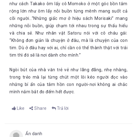
như cách Takako ôm lấy cô Momoko ở một góc bồn tắm
rộng lớn như ôm lấy nỗi buồn từng mênh mang suốt cả
cõi người…“Những giấc mơ ở hiệu sách Morisaki” mang
những nỗi buồn, giúp chạm tới nhau trong sự thấu hiểu
và chia sẻ. Như nhân vật Satoru nói với cô cháu gái:
“Không đơn giản là chuyện ở đâu, mà là chuyện của con
tim. Dù ở đâu hay với ai, chỉ cần có thể thành thật với trái
tim thì đó sẽ là nơi dành cho mình.”
Ngòi bút của nhà văn trẻ vẻ như lãng đãng, nhẹ nhàng,
trong trẻo mà lại từng chút một lôi kéo người đọc vào
những bí ẩn của tâm hồn con người-nơi không ai chắc
mình nắm bắt đo đếm hết được.
Like
Share
Trả lời
Ẩn danh