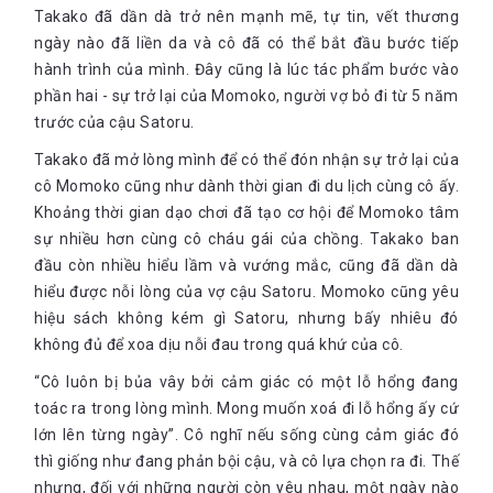
Takako đã dần dà trở nên mạnh mẽ, tự tin, vết thương
ngày nào đã liền da và cô đã có thể bắt đầu bước tiếp
hành trình của mình. Đây cũng là lúc tác phẩm bước vào
phần hai - sự trở lại của Momoko, người vợ bỏ đi từ 5 năm
trước của cậu Satoru.
Takako đã mở lòng mình để có thể đón nhận sự trở lại của
cô Momoko cũng như dành thời gian đi du lịch cùng cô ấy.
Khoảng thời gian dạo chơi đã tạo cơ hội để Momoko tâm
sự nhiều hơn cùng cô cháu gái của chồng. Takako ban
đầu còn nhiều hiểu lầm và vướng mắc, cũng đã dần dà
hiểu được nỗi lòng của vợ cậu Satoru. Momoko cũng yêu
hiệu sách không kém gì Satoru, nhưng bấy nhiêu đó
không đủ để xoa dịu nỗi đau trong quá khứ của cô.
“Cô luôn bị bủa vây bởi cảm giác có một lỗ hổng đang
toác ra trong lòng mình. Mong muốn xoá đi lỗ hổng ấy cứ
lớn lên từng ngày”. Cô nghĩ nếu sống cùng cảm giác đó
thì giống như đang phản bội cậu, và cô lựa chọn ra đi. Thế
nhưng, đối với những người còn yêu nhau, một ngày nào