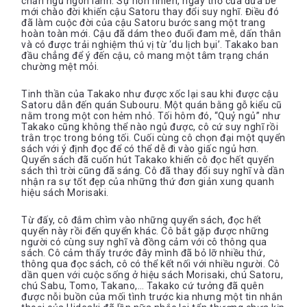
chăn ngủ ngon lành. Sự hồn nhiên, ngây thơ của đứa bé
mới chào đời khiến cậu Satoru thay đổi suy nghĩ. Điều đó
đã làm cuộc đời của cậu Satoru bước sang một trang
hoàn toàn mới. Cậu đã dám theo đuổi đam mê, dấn thân
và có được trải nghiệm thú vị từ ‘du lịch bụi’. Takako ban
đầu chẳng để ý đến cậu, cô mang một tâm trạng chán
chường mệt mỏi.
Tinh thần của Takako như được xốc lại sau khi được cậu
Satoru dẫn đến quán Subouru. Một quán bằng gỗ kiểu cũ
nằm trong một con hẻm nhỏ. Tối hôm đó, “Quỷ ngủ” như
Takako cũng không thể nào ngủ được, cô cứ suy nghĩ rồi
trằn trọc trong bóng tối. Cuối cùng cô chọn đại một quyển
sách với ý định đọc để có thể dễ đi vào giấc ngủ hơn.
Quyển sách đã cuốn hút Takako khiến cô đọc hết quyển
sách thì trời cũng đã sáng. Cô đã thay đổi suy nghĩ và dần
nhận ra sự tốt đẹp của những thứ đơn giản xung quanh
hiệu sách Morisaki.
Từ đấy, cô đắm chìm vào những quyển sách, đọc hết
quyển này rồi đến quyển khác. Cô bắt gặp được những
người có cùng suy nghĩ và đồng cảm với cô thông qua
sách. Cô cảm thấy trước đây mình đã bỏ lỡ nhiều thứ,
thông qua đọc sách, cô có thể kết nối với nhiều người. Cô
dần quen với cuộc sống ở hiệu sách Morisaki, chú Satoru,
chú Sabu, Tomo, Takano,… Takako cứ tưởng đã quên
được nỗi buồn của mối tình trước kia nhưng một tin nhắn