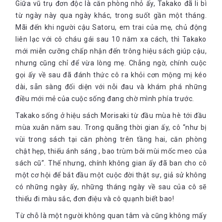
Giữa vũ trụ đơn độc là căn phòng nhỏ ấy, Takako đã li bì
từ ngày này qua ngày khác, trong suốt gần một tháng.
Mãi đến khi người cậu Satoru, em trai của mẹ, chủ động
liên lạc với cô cháu gái sau 10 năm xa cách, thì Takako
mới miễn cưỡng chấp nhận đến trông hiệu sách giúp cậu,
nhưng cũng chỉ để vừa lòng mẹ. Chẳng ngờ, chính cuộc
gọi ấy về sau đã đánh thức cô ra khỏi cơn mộng mị kéo
dài, sẵn sàng đối diện với nỗi đau và khám phá những
điều mới mẻ của cuộc sống đang chờ mình phía trước.
Takako sống ở hiệu sách Morisaki từ đầu mùa hè tới đầu
mùa xuân năm sau. Trong quãng thời gian ấy, cô “như bị
vùi trong sách tại căn phòng trên tầng hai, căn phòng
chật hẹp, thiếu ánh sáng , bao trùm bởi mùi mốc meo của
sách cũ”. Thế nhưng, chính không gian ấy đã ban cho cô
một cơ hội để bắt đầu một cuộc đời thật sự, giả sử không
có những ngày ấy, những tháng ngày về sau của cô sẽ
thiếu đi màu sắc, đơn điệu và cô quạnh biết bao!
Từ chỗ là một người không quan tâm và cũng không mấy