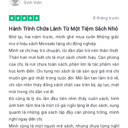
Sinh Viên
8 tháng trước
Hành Trình Chữa Lành Từ Một Tiệm Sách Nhỏ
Nhớ lại, hai năm trước, mình ghé mua cuốn Những giấc
mơ ở hiệu sách Morisaki tặng chị đồng nghiệp.
Mình và chị hay trò chuyện, rồi dần dần trở nên thân thiết.
Thân hơn mới biết chị là mọt sách chính hiệu. Căn phòng
của chị, là nơi chứa toàn sách, phần lớn là tác phẩm văn
học kinh điển. Chị từng nói sách là tài sản quý giá mà chị
muốn gìn giữ nhất trong cuộc đời. Mỗi lần tan làm trở về,
chỉ cần nhìn thấy đống sách chất cao trên kệ, áp lực, mệt
mỏi trong chị dần vơi đi.
Đó cũng là lý do, lần đầu tiên nhìn thấy cuốn sách, hình
ảnh bên tấm bìa là một cô gái ngồi lặng lẽ đọc sách, xung
quanh là những giá sách lấp đầy căn phòng trống, mình
nghĩ ngay đến chị.
Mình cũng là một người mê sách, nhưng chưa từng nghĩ