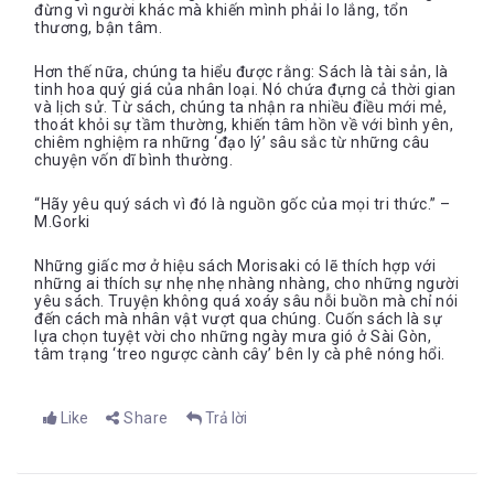
đừng vì người khác mà khiến mình phải lo lắng, tổn
thương, bận tâm.
Hơn thế nữa, chúng ta hiểu được rằng: Sách là tài sản, là
tinh hoa quý giá của nhân loại. Nó chứa đựng cả thời gian
và lịch sử. Từ sách, chúng ta nhận ra nhiều điều mới mẻ,
thoát khỏi sự tầm thường, khiến tâm hồn về với bình yên,
chiêm nghiệm ra những ‘đạo lý’ sâu sắc từ những câu
chuyện vốn dĩ bình thường.
“Hãy yêu quý sách vì đó là nguồn gốc của mọi tri thức.” –
M.Gorki
Những giấc mơ ở hiệu sách Morisaki có lẽ thích hợp với
những ai thích sự nhẹ nhẹ nhàng nhàng, cho những người
yêu sách. Truyện không quá xoáy sâu nỗi buồn mà chỉ nói
đến cách mà nhân vật vượt qua chúng. Cuốn sách là sự
lựa chọn tuyệt vời cho những ngày mưa gió ở Sài Gòn,
tâm trạng ‘treo ngược cành cây’ bên ly cà phê nóng hổi.
Like
Share
Trả lời