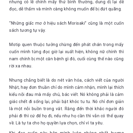
nhưng có lẽ chính mấy thứ bình thường, dung dị lại dễ
đọc, dễ thấm và mình càng không muốn để bị đứt quãng.
“Những giấc mơ ở hiệu sách Morisaki” cũng là một cuốn
sách tương tự vậy.
Motip quen thuộc tưởng chừng đến phát chán trong mấy
cuốn mình từng đọc giờ lại xuất hiện, không nữ chính thì
nam chính bị một căn bệnh gì đó, cuối cùng thế nào cũng
rời xa nhau.
Nhưng chẳng biết là do nét văn hóa, cách viết của người
Nhật, hay đơn thuần chỉ do mình cảm nhận, mình lại thích
kiểu nỗi đau mà mấy chú, bác viết. Nó không phải là cảm
giác chết đi sống lại, phải bật khóc tu tu. Nó chỉ đơn giản
là một nỗi buồn trong vắt. Rằng đến thời khắc người đó
phải đi thì cứ để họ đi, nếu như họ cần thì vẫn có thể quay
về. Là tự ta cho họ quyền lựa chọn, chỉ vì ta yêu.