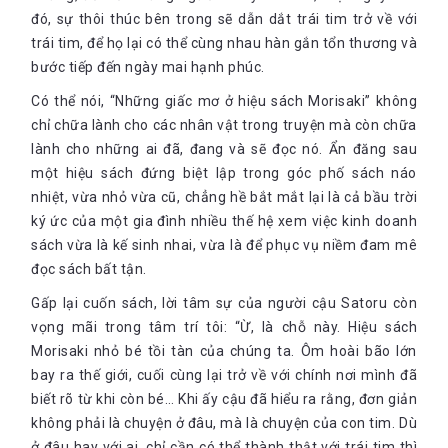
đó, sự thôi thúc bên trong sẽ dẫn dắt trái tim trở về với
trái tim, để họ lại có thể cùng nhau hàn gắn tổn thương và
bước tiếp đến ngày mai hạnh phúc.
Có thể nói, “Những giấc mơ ở hiệu sách Morisaki” không
chỉ chữa lành cho các nhân vật trong truyện mà còn chữa
lành cho những ai đã, đang và sẽ đọc nó. Ẩn đăng sau
một hiệu sách đứng biệt lập trong góc phố sách náo
nhiệt, vừa nhỏ vừa cũ, chẳng hề bắt mắt lại là cả bầu trời
ký ức của một gia đình nhiều thế hệ xem việc kinh doanh
sách vừa là kế sinh nhai, vừa là để phục vụ niềm đam mê
đọc sách bất tận.
Gấp lại cuốn sách, lời tâm sự của người cậu Satoru còn
vọng mãi trong tâm trí tôi: “Ừ, là chỗ này. Hiệu sách
Morisaki nhỏ bé tồi tàn của chúng ta. Ôm hoài bão lớn
bay ra thế giới, cuối cùng lại trở về với chính nơi mình đã
biết rõ từ khi còn bé… Khi ấy cậu đã hiểu ra rằng, đơn giản
không phải là chuyện ở đâu, mà là chuyện của con tim. Dù
ở đâu hay với ai, chỉ cần có thể thành thật với trái tim thì