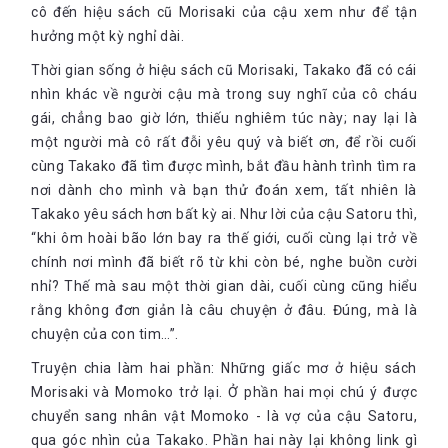
cô đến hiệu sách cũ Morisaki của cậu xem như để tận
hưởng một kỳ nghỉ dài.
Thời gian sống ở hiệu sách cũ Morisaki, Takako đã có cái
nhìn khác về người cậu mà trong suy nghĩ của cô cháu
gái, chẳng bao giờ lớn, thiếu nghiêm túc này; nay lại là
một người mà cô rất đỗi yêu quý và biết ơn, để rồi cuối
cùng Takako đã tìm được mình, bắt đầu hành trình tìm ra
nơi dành cho mình và bạn thử đoán xem, tất nhiên là
Takako yêu sách hơn bất kỳ ai. Như lời của cậu Satoru thì,
“khi ôm hoài bão lớn bay ra thế giới, cuối cùng lại trở về
chính nơi mình đã biết rõ từ khi còn bé, nghe buồn cười
nhỉ? Thế mà sau một thời gian dài, cuối cùng cũng hiểu
rằng không đơn giản là câu chuyện ở đâu. Đúng, mà là
chuyện của con tim…”.
Truyện chia làm hai phần: Những giấc mơ ở hiệu sách
Morisaki và Momoko trở lại. Ở phần hai mọi chú ý được
chuyển sang nhân vật Momoko - là vợ của cậu Satoru,
qua góc nhìn của Takako. Phần hai này lại không link gì