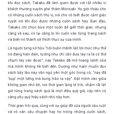
khi đọc sách, Takako đã làm quen được với rất nhiều vị
khách thường xuyên ghé thăm Morisaki. Họ giới thiệu cho
cô những cuốn sách thú vị, nói cho cô biết được cảm giác
tuyệt vời khi đọc được những cuốn sách hay. Ban đầu,
Takako chỉ chọn bừa một cuốn để giết thời gian, nhưng
càng về sau, cô lại càng bị lôi cuốn vào từng trang sách
và biến nó thành sở thích thực sự của mình.
Là người từng sở hữu “nỗi buồn mãnh liệt tới mức như thể
nó đang hiện diện, tưởng như chỉ cần đưa tay ra là có thể
chạm tay vào được”, nay Takako đã mở toang cánh cửa
mà mình không hề biết đến. Dường như ham muốn đọc
sách bấy lâu nay vẫn ngủ yên một góc trong cô, “nay đã
‘bụp’ một tiếng mà bung trào ra vậy”. Đặt mình vào giữa
không gian nhỏ bé, nơi thời gian lặng lẽ trôi, chậm rãi lật
giở từng trang sách quả là một điều quý giá, vậy nên cô
càng yêu quý hiệu sách nhỏ này hơn.
Thời gian trôi qua, cùng với sự giúp đỡ của người cậu ruột
và vô vàn câu chuyện hay ho trong những cuốn sách,