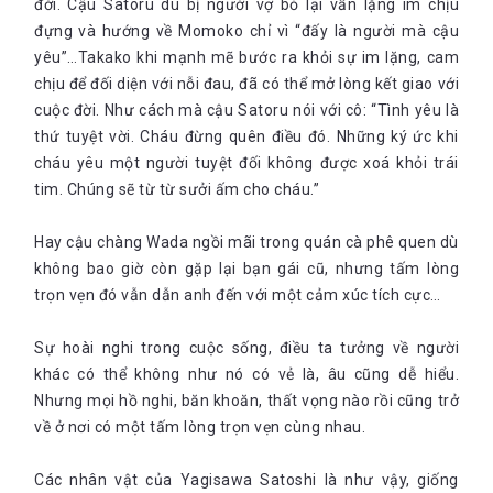
đời. Cậu Satoru dù bị người vợ bỏ lại vẫn lặng im chịu
đựng và hướng về Momoko chỉ vì “đấy là người mà cậu
yêu”…Takako khi mạnh mẽ bước ra khỏi sự im lặng, cam
chịu để đối diện với nỗi đau, đã có thể mở lòng kết giao với
cuộc đời. Như cách mà cậu Satoru nói với cô: “Tình yêu là
thứ tuyệt vời. Cháu đừng quên điều đó. Những ký ức khi
cháu yêu một người tuyệt đối không được xoá khỏi trái
tim. Chúng sẽ từ từ sưởi ấm cho cháu.”
Hay cậu chàng Wada ngồi mãi trong quán cà phê quen dù
không bao giờ còn gặp lại bạn gái cũ, nhưng tấm lòng
trọn vẹn đó vẫn dẫn anh đến với một cảm xúc tích cực…
Sự hoài nghi trong cuộc sống, điều ta tưởng về người
khác có thể không như nó có vẻ là, âu cũng dễ hiểu.
Nhưng mọi hồ nghi, băn khoăn, thất vọng nào rồi cũng trở
về ở nơi có một tấm lòng trọn vẹn cùng nhau.
Các nhân vật của Yagisawa Satoshi là như vậy, giống