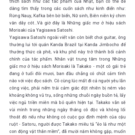
thích sách như các tác phẩm của Nhật, bạn có thể dễ
dàng tìm thấy trong các cuốn sách như kinh điển như:
Rừng Nauy, Kafka bên bờ biển, Nữ sinh, Biên niên ký chim
văn dây cót…Và giờ đây là Những giấc mơ ở hiệu sách
Morisaki của Yagisawa Satoshi.
Yagisawa Satoshi ngoài viết văn còn biết chơi guitar, ông
thường lui tới quán Kanda Brazil tại Kanda Jimbocho để
thưởng thức cà phê, và khu phố này trở thành bối cảnh
chính của tác phẩm. Nhân vật trung tâm trong Những
giấc mơ ở hiệu sách Morisaki là Takako - một cô gái trẻ
đang ở tuổi đôi mươi, ban đầu chẳng có chút cảm tình
nào với việc đọc sách. Cô cùng lúc mất đi cả người yêu lẫn
công việc, phải nếm trải cảm giác đột nhiên bị ném vào
khoảng không vũ trụ, sống những chuỗi ngày buồn tẻ, lấy
việc ngủ triền miên mà bỏ quên hiện tại. Takako vẫn sẽ
vùi mình trong những ngày tháng cô độc và không lối
thoát đó nếu như không có cuộc gọi định mệnh của cậu
ruột - Satoru, người được Takako miêu tả “ẻo lả như một
con động vật thân mềm”, đã mười năm không gặp, muốn