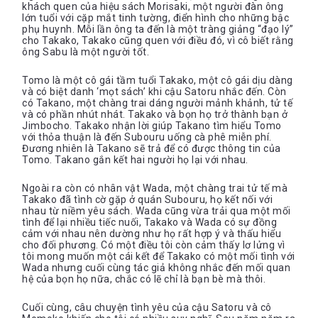
khách quen của hiệu sách Morisaki, một người đàn ông
lớn tuổi với cặp mắt tinh tường, điển hình cho những bậc
phụ huynh. Mỗi lần ông ta đến là một tràng giảng “đạo lý”
cho Takako, Takako cũng quen với điều đó, vì cô biết rằng
ông Sabu là một người tốt.
Tomo là một cô gái tầm tuổi Takako, một cô gái dịu dàng
và có biệt danh ‘mọt sách’ khi cậu Satoru nhắc đến. Còn
có Takano, một chàng trai dáng người mảnh khảnh, tử tế
và có phần nhút nhát. Takako và bọn họ trở thành bạn ở
Jimbocho. Takako nhận lời giúp Takano tìm hiểu Tomo
với thỏa thuận là đến Subouru uống cà phê miễn phí.
Đương nhiên là Takano sẽ trả để có được thông tin của
Tomo. Takano gắn kết hai người họ lại với nhau.
Ngoài ra còn có nhân vật Wada, một chàng trai tử tế mà
Takako đã tình cờ gặp ở quán Subouru, họ kết nối với
nhau từ niềm yêu sách. Wada cũng vừa trải qua một mối
tình để lại nhiều tiếc nuối, Takako và Wada có sự đồng
cảm với nhau nên dường như họ rất hợp ý và thấu hiểu
cho đối phương. Có một điều tôi còn cảm thấy lơ lửng vì
tôi mong muốn một cái kết để Takako có một mối tình với
Wada nhưng cuối cùng tác giả không nhắc đến mối quan
hệ của bọn họ nữa, chắc có lẽ chỉ là bạn bè mà thôi.
Cuối cùng, câu chuyện tình yêu của cậu Satoru và cô