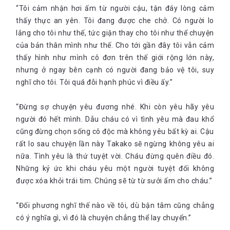
“Tôi cảm nhận hơi ấm từ người cậu, tận đáy lòng cảm
thấy thực an yên. Tôi đang được che chở. Có người lo
lắng cho tôi như thế, tức giận thay cho tôi như thể chuyện
của bản thân mình như thế. Cho tới gần đây tôi vẫn cảm
thấy hình như mình cô đơn trên thế giới rộng lớn này,
nhưng ở ngay bên cạnh có người đang bảo vệ tôi, suy
nghĩ cho tôi. Tôi quá đỗi hạnh phúc vì điều ấy.”
“Đừng sợ chuyện yêu đương nhé. Khi còn yêu hãy yêu
người đó hết mình. Dẫu cháu có vì tình yêu mà đau khổ
cũng đừng chọn sống cô độc mà không yêu bất kỳ ai. Cậu
rất lo sau chuyện lần này Takako sẽ ngừng không yêu ai
nữa. Tình yêu là thứ tuyệt vời. Cháu đừng quên điều đó.
Những ký ức khi cháu yêu một người tuyệt đối không
được xóa khỏi trái tim. Chúng sẽ từ từ sưởi ấm cho cháu.”
“Đối phương nghĩ thế nào về tôi, dù bận tâm cũng chẳng
có ý nghĩa gì, vì đó là chuyện chẳng thể lay chuyển.”