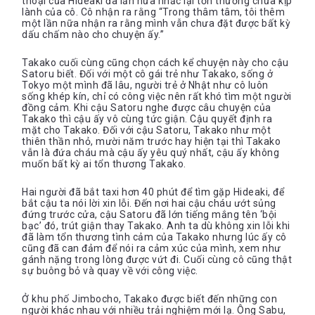
thoại của Hideaki đã lần nữa nhắc lại tổn thương chưa kịp
lành của cô. Cô nhận ra rằng “Trong thâm tâm, tôi thêm
một lần nữa nhận ra rằng mình vẫn chưa đặt được bất kỳ
dấu chấm nào cho chuyện ấy.”
Takako cuối cùng cũng chọn cách kể chuyện này cho cậu
Satoru biết. Đối với một cô gái trẻ như Takako, sống ở
Tokyo một mình đã lâu, người trẻ ở Nhật như cô luôn
sống khép kín, chỉ có công việc nên rất khó tìm một người
đồng cảm. Khi cậu Satoru nghe được câu chuyện của
Takako thì cậu ấy vô cùng tức giận. Cậu quyết định ra
mặt cho Takako. Đối với cậu Satoru, Takako như một
thiên thần nhỏ, mười năm trước hay hiện tại thì Takako
vẫn là đứa cháu mà cậu ấy yêu quý nhất, cậu ấy không
muốn bất kỳ ai tổn thương Takako.
Hai người đã bắt taxi hơn 40 phút để tìm gặp Hideaki, để
bắt cậu ta nói lời xin lỗi. Đến nơi hai cậu cháu ướt sủng
đứng trước cửa, cậu Satoru đã lớn tiếng mắng tên ‘bội
bạc’ đó, trút giận thay Takako. Anh ta dù không xin lỗi khi
đã làm tổn thương tình cảm của Takako nhưng lúc ấy cô
cũng đã can đảm để nói ra cảm xúc của mình, xem như
gánh nặng trong lòng được vứt đi. Cuối cùng cô cũng thật
sự buông bỏ và quay về với công việc.
Ở khu phố Jimbocho, Takako được biết đến những con
người khác nhau với nhiều trải nghiệm mới lạ. Ông Sabu,