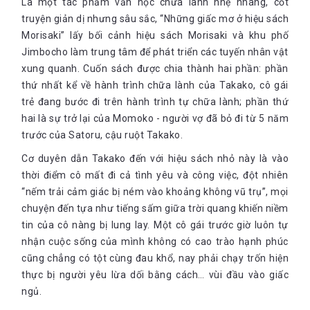
Là một tác phẩm văn học chữa lành nhẹ nhàng, cốt
truyện giản dị nhưng sâu sắc, “Những giấc mơ ở hiệu sách
Morisaki” lấy bối cảnh hiệu sách Morisaki và khu phố
Jimbocho làm trung tâm để phát triển các tuyến nhân vật
xung quanh. Cuốn sách được chia thành hai phần: phần
thứ nhất kể về hành trình chữa lành của Takako, cô gái
trẻ đang bước đi trên hành trình tự chữa lành; phần thứ
hai là sự trở lại của Momoko - người vợ đã bỏ đi từ 5 năm
trước của Satoru, cậu ruột Takako.
Cơ duyên dẫn Takako đến với hiệu sách nhỏ này là vào
thời điểm cô mất đi cả tình yêu và công việc, đột nhiên
“nếm trải cảm giác bị ném vào khoảng không vũ trụ”, mọi
chuyện đến tựa như tiếng sấm giữa trời quang khiến niềm
tin của cô nàng bị lung lay. Một cô gái trước giờ luôn tự
nhận cuộc sống của mình không có cao trào hạnh phúc
cũng chẳng có tột cùng đau khổ, nay phải chạy trốn hiện
thực bị người yêu lừa dối bằng cách… vùi đầu vào giấc
ngủ.