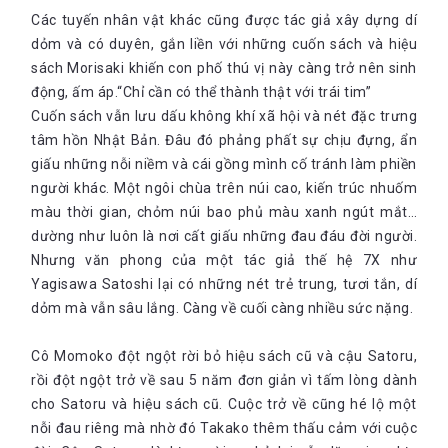
Các tuyến nhân vật khác cũng được tác giả xây dựng dí
dỏm và có duyên, gắn liền với những cuốn sách và hiệu
sách Morisaki khiến con phố thú vị này càng trở nên sinh
động, ấm áp.“Chỉ cần có thể thành thật với trái tim”
Cuốn sách vẫn lưu dấu không khí xã hội và nét đặc trưng
tâm hồn Nhật Bản. Đâu đó phảng phất sự chịu đựng, ẩn
giấu những nỗi niềm và cái gồng mình cố tránh làm phiền
người khác. Một ngôi chùa trên núi cao, kiến trúc nhuốm
màu thời gian, chỏm núi bao phủ màu xanh ngút mắt…
dường như luôn là nơi cất giấu những đau đáu đời người.
Nhưng văn phong của một tác giả thế hệ 7X như
Yagisawa Satoshi lại có những nét trẻ trung, tươi tắn, dí
dỏm mà vẫn sâu lắng. Càng về cuối càng nhiều sức nặng.
Cô Momoko đột ngột rời bỏ hiệu sách cũ và cậu Satoru,
rồi đột ngột trở về sau 5 năm đơn giản vì tấm lòng dành
cho Satoru và hiệu sách cũ. Cuộc trở về cũng hé lộ một
nỗi đau riêng mà nhờ đó Takako thêm thấu cảm với cuộc