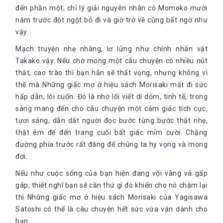
đến phần một, chỉ lý giải nguyên nhân cô Momoko mười
năm trước đột ngột bỏ đi và giờ trở về cũng bất ngờ như
vậy.
Mạch truyện nhẹ nhàng, lơ lửng như chính nhân vật
Takako vậy. Nếu chờ mong một câu chuyện có nhiều nút
thắt, cao trào thì bạn hẳn sẽ thất vọng, nhưng không vì
thế mà Những giấc mơ ở hiệu sách Morisaki mất đi sức
hấp dẫn, lôi cuốn. Đó là nhờ lối viết dí dỏm, tinh tế, trong
sáng mang đến cho câu chuyện một cảm giác tích cực,
tươi sáng, dẫn dắt người đọc bước từng bước thật nhẹ,
thật êm để đến trang cuối bất giác mỉm cười. Chặng
đường phía trước rất đáng để chúng ta hy vọng và mong
đợi.
Nếu như cuộc sống của bạn hiện đang vội vàng và gấp
gáp, thiết nghĩ bạn sẽ cần thứ gì đó khiến cho nó chậm lại
thì Những giấc mơ ở hiệu sách Morisaki của Yagisawa
Satoshi có thể là câu chuyện hết sức vừa vặn dành cho
bạn.