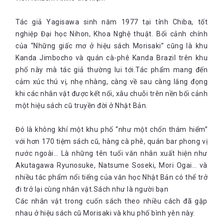
Tác giả Yagisawa sinh năm 1977 tại tỉnh Chiba, tốt
nghiệp Đại học Nihon, Khoa Nghệ thuật. Bối cảnh chính
của “Những giấc mơ ở hiệu sách Morisaki” cũng là khu
Kanda Jimbocho và quán cà-phê Kanda Brazil trên khu
phố này mà tác giả thường lui tới.Tác phẩm mang đến
cảm xúc thú vị, nhẹ nhàng, càng về sau càng lắng đọng
khi các nhân vật được kết nối, xâu chuỗi trên nền bối cảnh
một hiệu sách cũ truyền đời ở Nhật Bản.
Đó là không khí một khu phố “như một chốn thám hiểm”
với hơn 170 tiệm sách cũ, hàng cà phê, quán bar phong vị
nước ngoài… Là những tên tuổi văn nhân xuất hiện như
Akutagawa Ryunosuke, Natsume Soseki, Mori Ogai… và
nhiều tác phẩm nổi tiếng của văn học Nhật Bản có thể trở
đi trở lại cùng nhân vật.Sách như là người bạn
Các nhân vật trong cuốn sách theo nhiều cách đã gặp
nhau ở hiệu sách cũ Morisaki và khu phố bình yên này.