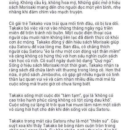
xong. Không cầu kỳ, không hoa mỹ, Những giấc mở ở hiệu
sách Morisaki mang đến cho người đọc một yên bình, nhẹ
nhàng khi đắm chìm vào mạch truyện.
Cô gái trẻ Takako vừa trải qua mối tình đầu, cô bị lừa dối.
Takako bỏ việc và rơi vào những tháng ngày ngủ triền
miên để trốn tránh nỗi buồn. Một cuộc điện thoại của
người cậu mười năm không liên lạc đã đánh thức cô khỏi
cơn ác mộng. Takako đồng ý đến hiệu sách Morisaki giúp
cậu Satoru để vừa lòng mẹ. Ban đầu, cô chẳng thích
người cậu Satoru “ẻo lả như một con động vật thân mềm”
và càng không có hứng thú với hơn sáu nghìn cuốn sách
văn học cũ rích. Cô suốt ngày dưới bộ dạng “Quỷ ngủ”.
Sống ở hiệu sách Morisaki một thời gian, Takako nhận ra
rằng sách đã chữa lành vết thương trong lòng cô. Hơn thế
nữa, ở phố sách Jimbocho, cô gặp gỡ nhiều người có tinh
thần lạc quan vui vẻ và cảm nhận nhiều điều mới mẻ từ
cuộc sống mà trước giờ cô chưa từng biết.
Takako sống một cuộc đời “tàm tạm”, gọi là ‘không có
cao trào hạnh phúc cũng không có tột cùng đau khổ’.
Cuộc sống cứ lặng lẽ trôi qua hai mươi lăm năm một cách
vô cùng hời hợt cho đến khi đến sống với cậu Satoru.
Takako trong mắt cậu Satoru như là một “thiên sứ”. Cậu
suýt xoa khi thấy Takako bé bỏng nằm cuộn tròn trong