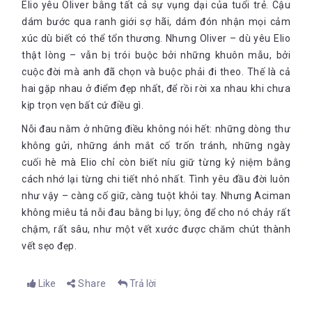
Elio yêu Oliver bằng tất cả sự vụng dại của tuổi trẻ. Cậu
thấy nhau sớm hơn? Tại sao họ không ở bên nhau lâu hơn? Họ
đã hạnh phúc? Vậy sao họ không nắm lấy cái hạnh phúc đấy
dám bước qua ranh giới sợ hãi, dám đón nhận mọi cảm
mà sống đến cùng? Cuối cùng, sau bao yêu thương, sau bao
xúc dù biết có thể tổn thương. Nhưng Oliver – dù yêu Elio
nước mắt, mất mát, tìm kiếm…ta còn lại gì? Hai con người
thật lòng – vẫn bị trói buộc bởi những khuôn mẫu, bởi
Đi tìm kiếm và sống với đúng bản thể trong mình luôn là khát
khốn khổ ấy còn lại gì? Cái gì đã thúc đẩy họ, đã cho họ sức
khao cháy bỏng của những người như Oliver và Elio. Khao khát
cuộc đời mà anh đã chọn và buộc phải đi theo. Thế là cả
mạnh để gồng lên đóng vai của kẻ khác trong cuộc đời họ, che
tìm ra mình, khao khát được sống cuộc đời của riêng mình,
hai gặp nhau ở điểm đẹp nhất, để rồi rời xa nhau khi chưa
dấu đi cái bản thể thầm kín trong họ nếu không phải là hai
khao khát yêu thương, khao khát được công nhận được đáp lại
tháng tình yêu đấy?
kịp trọn vẹn bất cứ điều gì.
yêu thương. Rồi sau những dặm dài mệt mỏi kiếm tìm, sau
bao cuộc chốn chạy, sau bao lần phủ định tiếng nói bên trong,
Nỗi đau nằm ở những điều không nói hết: những dòng thư
cuối đời, ta vẫn đau đáu một câu hỏi: Ta là ai? Hãy lắng lòng lại
không gửi, những ánh mắt cố trốn tránh, những ngày
và nghe người thi sĩ thành Rome trả lời giúp ta, hay chính là lời
cuối hè mà Elio chỉ còn biết níu giữ từng kỷ niệm bằng
của Andre muốn nhắn nhủ tới người đọc:
Ta không hiểu những tín hiệu cơ bản mà ta luôn ngộ nhận
cách nhớ lại từng chi tiết nhỏ nhất. Tình yêu đầu đời luôn
rằng mọi con người đều chia sẻ. Ta quả quyết rằng tất
như vậy – càng cố giữ, càng tuột khỏi tay. Nhưng Aciman
thảy là sai lầm, chỉ là ý nghĩ trong đầu chứ không phải
không miêu tả nỗi đau bằng bi lụy; ông để cho nó chảy rất
thực tế. Rồi ta nghĩ sâu hơn, ta nhận ra dù ta có nghi ngờ
chậm, rất sâu, như một vết xước được chăm chút thành
một cách hợp lý, ta vẫn thèm muốn tất cả họ nhưng ta
không biết mình muốn đích xác thứ gì từ họ, hay họ có vẻ
vết sẹo đẹp.
muốn gì từ ta, bởi vì chính ra họ cũng đang nhìn vào ta, vẻ
mặt phản ánh điều duy nhất trong tâm trí họ. Nhưng ta tự
Like
Share
Trả lời
nhủ rằng mifng đã hoang tưởng. Rồi ta sẵn sàng gói gém
Giống như những trải nghiệm khác ghi vào ta cả đời, tôi
đồ đạc trở lại Rome vì tất cả những tín hiệu chạm-rồi-đi
thấy mình bị lộn ngược rồi phanh thây. Tổng kết mọi điều