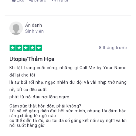
Like
Share
Trả lời
Ẩn danh
Sinh viên
8 tháng trước
Utopia/Thảm Họa
Khi lật trang cuối cùng, những gì Call Me by Your Name
để lại cho tôi
là sự bối rối nhẹ, ngạc nhiên dữ dội và vài nhịp thở nặng
nề, tất cả đều xuất
phát từ nỗi đau nơi lồng ngực.
Cảm xúc thật hỗn độn, phải không?
Tôi sẽ cố gắng diễn đạt hết sức mình, nhưng tôi đảm bảo
rằng chẳng từ ngữ nào
có thể diễn tả đủ, dù tôi đã cố gắng kết nối suy nghĩ và lời
nói suốt hàng giờ.