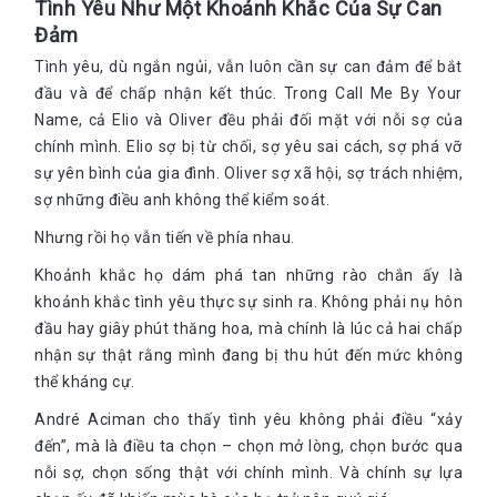
Tình Yêu Như Một Khoảnh Khắc Của Sự Can
Anh biết điều gì mà. Tới lúc này thì hơn ai hết, anh nên biết
Đảm
mới phải
Tình yêu, dù ngắn ngủi, vẫn luôn cần sự can đảm để bắt
Tại sao cậu nói với tôi tất cả những chuyện này
đầu và để chấp nhận kết thúc. Trong Call Me By Your
Bởi vì tôi nghĩ anh nên biết
Name, cả Elio và Oliver đều phải đối mặt với nỗi sợ của
Bởi vì cậu nghĩ tôi nên biết?
chính mình. Elio sợ bị từ chối, sợ yêu sai cách, sợ phá vỡ
sự yên bình của gia đình. Oliver sợ xã hội, sợ trách nhiệm,
Bởi vì tôi muốn anh biết
sợ những điều anh không thể kiểm soát.
Đó, tôi nói ra rồi, Lời ấy có ý nghĩa chăng?
Nhưng rồi họ vẫn tiến về phía nhau.
Cậu biết cậu đang nói gì không?
Khoảnh khắc họ dám phá tan những rào chắn ấy là
Khoan, cậu nói điều mà tôi đang nghĩ cậu nói đó à?
khoảnh khắc tình yêu thực sự sinh ra. Không phải nụ hôn
Vâng
đầu hay giây phút thăng hoa, mà chính là lúc cả hai chấp
Anh ngừng một lúc.
nhận sự thật rằng mình đang bị thu hút đến mức không
Ý cậu là chúng ta
thể kháng cự.
Tôi không đáp
André Aciman cho thấy tình yêu không phải điều “xảy
“Vậy thì xem nào…” Và tôi chưa kịp gì thì anh đã lén tới bên
đến”, mà là điều ta chọn – chọn mở lòng, chọn bước qua
cạnh. Chúng tôi quá gần nhau, tôi nghĩ, tôi chưa từng gần
nỗi sợ, chọn sống thật với chính mình. Và chính sự lựa
anh tới vậy. Anh đưa tai lại gần thêm tý nữa là nghe thấy