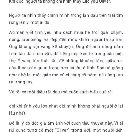
Khi đọc, người ta không chỉ nhìn thấy Elio yêu Oliver.
hơn nhiều so với cảm giác họ tự chạm mình
Có lẽ cũng vì những lý do tương tự mỗi lần anh nhìn tôi thì
Người ta nhìn thấy chính mình trong lần đầu tiên trái tim
tôi lại nhìn đi chỗ khác: để giấu đi cái nhút nhát bị căng
rung lên vì một ai đó.
tức của tôi
Aciman viết tình yêu như cách mùa hè trôi qua: chậm,
Người ta thường nói khi yêu thật lòng thì con gái thường mạnh
nóng, lười biếng, và đẹp đến mức khiến người ta sợ hãi.
bạo còn con trai thường nhút nhát, e dè. Câu nói này đúng
Ông không vội vàng kể chuyện. Ông để ánh nắng nằm
trong trường hợp của Elio. Khi những ngượng ngùng ban đầu,
những trốn tránh, phủ nhận tình cảm cũng như con ngừời thật
trên làn da nhân vật, để tiếng dép kéo lê trong căn biệt
của mình qua đi, Elio liên tục có những phản hồi, những tín
thự Ý vang lên thật lâu, để những khoảng lặng giữa hai
hiệu mạnh mẽ phát ra cho Oliver. Nhưng cuộc đời đã quá bất
câu thoại còn quan trọng hơn cả lời tỏ tình. Đọc nó giống
công khi 2 kẻ đó đã bắt sóng nhau quá kém, để rồi 4 tháng trôi
như nhớ lại một giấc mơ cũ vì càng cố nắm, nó càng tan
qua vô ích mà hai tâm hồn thì vẫn cứ xa cách nghìn trùng.
ra trong tay.
Phải đi sao? Đây là câu gần nhất tới ý tôi muốn nói, Ở lại
đi. Ở lại đây với tôi. Tôi sẽ không gây động, sẽ không kể với
Và rồi có một điều rất đau mà cuốn sách hiểu quá rõ:
ai
Anh không bắt được tín hiệu nào cả sao
đôi khi tình yêu lớn nhất đời mình không phải người ở lại
lâu nhất.
Elio là vậy, còn tình cảm của Oliver thì sao? Anh có tình cảm gì
đặc biệt với cậu nhóc 17 tuổi kia không? Anh chàng Oliver 24
Đó là lý do độc giả ám ảnh với cuốn tiểu thuyết này. Vì ai
tuổi, “đẹp như movie star” (ngôi sao điện ảnh) với đôi mắt
rồi cũng từng có một “Oliver” trong đời, một người đến