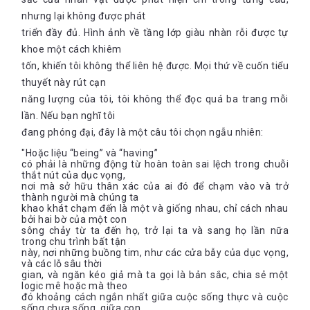
tinthú vị về các cuốn sách hay tại link:
nhưng lại không được phát
https://www.facebook.com/bookademy.vn/
triển đầy đủ. Hình ảnh về tầng lớp giàu nhàn rỗi được tự
Trở thành CTV viết reviews sách để có cơ hội đọc và nhận
khoe một cách khiêm
những cuốn sách thú vị cùng
Bookademy
,
gửi CV (tiếng Anh
tốn, khiến tôi không thể liên hệ được. Mọi thứ về cuốn tiểu
hoặc Việt) về:
partner.bookademy@gmail.com
thuyết này rút cạn
năng lượng của tôi, tôi không thể đọc quá ba trang mỗi
lần. Nếu bạn nghĩ tôi
đang phóng đại, đây là một câu tôi chọn ngẫu nhiên:
"Hoặc liệu “being” và “having”
có phải là những động từ hoàn toàn sai lệch trong chuỗi
thắt nút của dục vọng,
nơi mà sở hữu thân xác của ai đó để chạm vào và trở
thành người mà chúng ta
khao khát chạm đến là một và giống nhau, chỉ cách nhau
bởi hai bờ của một con
sông chảy từ ta đến họ, trở lại ta và sang họ lần nữa
trong chu trình bất tận
này, nơi những buồng tim, như các cửa bẫy của dục vọng,
và các lỗ sâu thời
gian, và ngăn kéo giả mà ta gọi là bản sắc, chia sẻ một
logic mê hoặc mà theo
đó khoảng cách ngắn nhất giữa cuộc sống thực và cuộc
sống chưa sống, giữa con