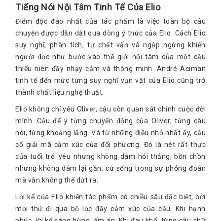
Tiếng Nói Nội Tâm Tinh Tế Của Elio
nước mắt bằng đầu lưỡi và xua đi nỗi sầu.
Điểm độc đáo nhất của tác phẩm là việc toàn bộ câu
Giá như anh vào phòng tôi đêm nay. Hay tốt hơn là tôi
uống vài ly rồi vào phòng anh mà nói trắng ra cái sự thậy
chuyện được dẫn dắt qua dòng ý thức của Elio. Cách Elio
vào mặt anh, Oliver: Oliver, tôi muốn anh chiếm lấy tôi. Ai
suy nghĩ, phân tích, tự chất vấn và ngập ngừng khiến
đó phải làm vậy, và người đó có thể là anh. Sửa lại: Tôi
người đọc như bước vào thế giới nội tâm của một cậu
muốn đó là anh.
thiếu niên đầy nhạy cảm và thông minh. André Aciman
tinh tế đến mức từng suy nghĩ vụn vặt của Elio cũng trở
thành chất liệu nghệ thuật.
Tuy tình cảm của cả hai dành cho nhau đã rõ, nhưng những
Elio không chỉ yêu Oliver, cậu còn quan sát chính cuộc đời
nếp gấp trong tâm hồn Oliver, những giằng xé của lương tâm
mình. Cậu để ý từng chuyển động của Oliver, từng câu
về đạo đức, về định kiến xã hội vẫn khiến Oliver ngập ngừng
nói, từng khoảng lặng. Và từ những điều nhỏ nhất ấy, cậu
trước tình cảm cuồng nhiệt của Elio. Sau buổi chiều ở gò vẽ
Monet đó, sau khi cả hai đã bày tỏ tình cảm của nhau thì
cố giải mã cảm xúc của đối phương. Đó là nét rất thực
Oliver vẫn xa cách Elio, điều đó khiến cậu chàng Elio không thể
của tuổi trẻ: yêu nhưng không dám hỏi thẳng, bồn chồn
chịu đựng được. Ta có thể thấy cái khát khao được gần gũi
nhưng không dám lại gần, cứ sống trong sự phỏng đoán
Oliver của Elio tội nghiệp đáng thương như thế nào:
mà vẫn không thể dứt ra.
Chúng tôi có thể đạp xe vào thị trấn rồi trở về, và ngay cả
Lời kể của Elio khiến tác phẩm có chiều sâu đặc biệt, bởi
khi anh chỉ cho đi được có vậy, tôi sẽ nhận lấy-ít hơn nữa
mọi thứ đi qua bộ lọc đầy cảm xúc của cậu. Khi hạnh
cũng được, nếu chỉ để sống bằng những mẩu miếng xác
xơ ấy
phúc, lời kể sáng bừng, ấm áp. Khi đau khổ, từng câu chữ