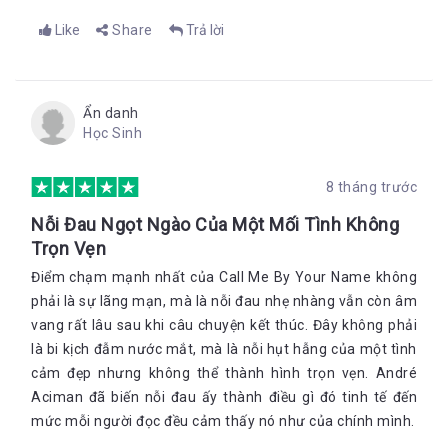
Có thể nhưng rồi cũng có thể không, mình đã lãng phí biết
Like
Share
Trả lời
bao ngày, biết bao tuần lễ.
Lãng phí à? Anh không biết. Có lẽ mình chỉ cần thời gian
để biết được rằng đây là điều mình muốn.
Ẩn danh
Có vài người trong chúng ta gây khó dễ
Học Sinh
Anh à?
8 tháng trước
Tôi gật đầu
Anh mỉm cười
Nỗi Đau Ngọt Ngào Của Một Mối Tình Không
Trọn Vẹn
Em sẽ ổn chứ?
Điểm chạm mạnh nhất của Call Me By Your Name không
Em sẽ ổn, Tôi đút một bàn tay vào đũng quần của anh. Em
thích ở đây với anh.
phải là sự lãng mạn, mà là nỗi đau nhẹ nhàng vẫn còn âm
vang rất lâu sau khi câu chuyện kết thúc. Đây không phải
Phần 3: Tất cả rồi sẽ biến mất, chỉ còn tình yêu ở lại
là bi kịch đẫm nước mắt, mà là nỗi hụt hẫng của một tình
Cuộc đời luôn đẩy con người ta vào những tình huống mà ta
cảm đẹp nhưng không thể thành hình trọn vẹn. André
không hề muốn và cũng không cho ta cơ hội để phản kháng lại.
Aciman đã biến nỗi đau ấy thành điều gì đó tinh tế đến
Đến bây giờ tôi vẫn luôn tự hỏi: Hai tháng liệu có đủ? Hai tháng
đấy tình yêu có đủ sức mạnh để làm điểm tựa cho hai tâm hồn
mức mỗi người đọc đều cảm thấy nó như của chính mình.
đau khổ ấy đến suốt quãng đời còn lại? Tại sao họ không tìm