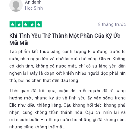
Ẩn danh
em, dù chỉ là vui đùa, hoặc là thoáng nghĩ lại, những điều
Học Sinh
này có ý nghĩa biết bao với em khi ta từng bên nhau, và
như ngày xưa, hãy nhìn thẳng vào mắt em, để em ngắm
anh, và gọi em bằng tên anh”
8 tháng trước
Khi Tình Yêu Trở Thành Một Phần Của Ký Ức
Mãi Mãi
Nó chứa đựng một chút gì đó đẹp đẽ mơ hồ, một sự tuyệt vọng
của cái bất lực ngoài tầm với, một chút yêu thương thầm kín
Tác phẩm kết thúc bằng cảnh tượng Elio đứng trước lò
đầy sâu lắng, nhẹ nhàng. Và nó khiến ta bật khóc!
sưởi, nhìn ngọn lửa và nhớ lại mùa hè cùng Oliver. Không
“Call me by your name – Gọi em bằng tên anh” là cuốn tiểu
có kịch tính, không có nước mắt, chỉ có sự lặng yên đến
thuyết của nhà văn André Acimen người Mỹ. Cuốn tiểu thuyết
nghẹn lại. Đây là đoạn kết khiến nhiều người đọc phải nín
kể về cuộc tình đầy cảm hứng giữa chàng thiếu niên 17 tuổi
thở, bởi nó chân thật đến đau lòng.
người Ý- Elio với anh chàng sinh viên 24 tuổi người Mỹ - Oliver
trong một mùa hè đầy nắng và gió của vùng thôn quê phía
Thời gian đã trôi qua, cuộc đời mỗi người đã rẽ sang
bắc nước Ý. Oliver là sinh viên năm cuối Đại Học Colombo đã
hướng mới, nhưng ký ức về tình yêu ấy vẫn sống trong
đến thuê trọ nhà Elio để nhờ bố của Elio là giáo sư Đại Học sẽ
Elio như điều thiêng liêng. Cậu không hối tiếc, không phủ
giúp anh hoàn thành cuốn sách nghiên cứu về Socrates. Và
tình cảm đã chớm nở giữa hai con người tưởng chừng như ở
nhận, cũng không thần thánh hóa. Cậu chỉ nhìn lại và
Phần 1: Nếu không phải bây giờ thì khi nào?
hai thái cực và chẳng bao giờ sẽ đến được với nhau. Câu
mỉm cười buồn – một nụ cười cho những gì đã không còn,
chuyện diễn ra vào những thập niên 80, nhưng vượt lên trên
Sáu tháng mùa hè là khoảng thời gian hai con người đó được
nhưng cũng không thể mất.
những định kiến xã hội, vượt lên trên những rào cản về mặt
ở cùng nhau, nhưng thực sự họ chỉ bên nhau được hai tháng!