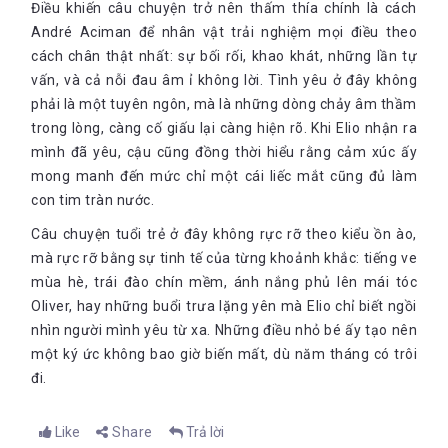
Điều khiến câu chuyện trở nên thấm thía chính là cách
không phải là một vị phụ huynh như thế. Ở địa vị con nếu
André Aciman để nhân vật trải nghiệm mọi điều theo
có nỗi đau hãy nuôi dưỡng nó, và nếu ngọn lửa bùng lên,
đừng dập tắt nó, đừng tàn bạo với nó. Sự rút lui có thể là
cách chân thật nhất: sự bối rối, khao khát, những lần tự
thứ kinh khủng khi nó khiến ta tỉnh thức vào ban đêm, và
vấn, và cả nỗi đau âm ỉ không lời. Tình yêu ở đây không
khi những kẻ khác quên ta đi nhanh hơn ý muốn của ta. Ta
phải là một tuyên ngôn, mà là những dòng chảy âm thầm
Hãy sống thật với cảm xúc, sống thật với bản thể của mình là
hy sinh bản thân quá nhiều để được chữa lành nhanh
điều mà Andre Acimen muốn gửi gắm đến mỗi chúng ta ,
trong lòng, càng cố giấu lại càng hiện rõ. Khi Elio nhận ra
chóng, thế nên đến năm ba mươi tuổi ta đã cạn kiệt, chả
trong cuộc đời mà ta chỉ sống một lần duy nhất.
mình đã yêu, cậu cũng đồng thời hiểu rằng cảm xúc ấy
còn gì để trao đi mỗi khi bắt đầu với một người mới.
Nhưng chuyện không cảm nhận một điều gì hết để tránh
Hầu hết mọi người cứ sống như là có hai cuộc đời để sống
mong manh đến mức chỉ một cái liếc mắt cũng đủ làm
cảm nhận một điều cụ thể, thật là lãng phí!.
vậy, một cuộc đời làm nháp, một cuộc đời hoàn chỉnh, rồi
con tim tràn nước.
mọi phiên bản khác ở giữa. Nhưng chỉ có một mà thôi,
Câu chuyện tuổi trẻ ở đây không rực rỡ theo kiểu ồn ào,
trước khi con kịp nhận ra thì tim con đã mòn mỏi, còn thân
thể con đến lúc sẽ chẳng còn ai thèm nhìn nữa chứ đừng
mà rực rỡ bằng sự tinh tế của từng khoảnh khắc: tiếng ve
nói là tới gần. Ngay lúc này thì có sầu khổ đó. Cha không
mùa hè, trái đào chín mềm, ánh nắng phủ lên mái tóc
ghen tị với nỗi đau, cha ghen tị với nỗi đau của con.
Oliver, hay những buổi trưa lặng yên mà Elio chỉ biết ngồi
nhìn người mình yêu từ xa. Những điều nhỏ bé ấy tạo nên
một ký ức không bao giờ biến mất, dù năm tháng có trôi
đi.
Còn về phần Oliver và Elio thì sao? Họ chỉ có hai tháng trong
cuộc đời để sống đúng bản thể của mình, sống đúng với trái
tim của mình. Hai tháng tràn ngập hạnh phúc, tràn ngập yêu
Like
Share
Trả lời
thương và tiếng cười. Nhưng dường như chút vụn vặt dư âm