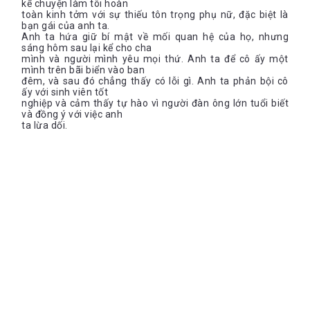
kể chuyện làm tôi hoàn
toàn kinh tởm với sự thiếu tôn trọng phụ nữ, đặc biệt là
bạn gái của anh ta.
Anh ta hứa giữ bí mật về mối quan hệ của họ, nhưng
sáng hôm sau lại kể cho cha
mình và người mình yêu mọi thứ. Anh ta để cô ấy một
mình trên bãi biển vào ban
đêm, và sau đó chẳng thấy có lỗi gì. Anh ta phản bội cô
ấy với sinh viên tốt
nghiệp và cảm thấy tự hào vì người đàn ông lớn tuổi biết
và đồng ý với việc anh
ta lừa dối.