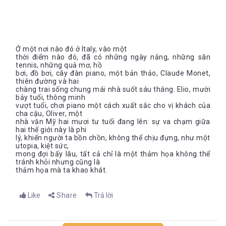
Ở một nơi nào đó ở Italy, vào một
thời điểm nào đó, đã có những ngày nắng, những sân
tennis, những quả mơ, hồ
bơi, đồ bơi, cây đàn piano, một bản thảo, Claude Monet,
thiên đường và hai
chàng trai sống chung mái nhà suốt sáu tháng. Elio, mười
bảy tuổi, thông minh
vượt tuổi, chơi piano một cách xuất sắc cho vị khách của
cha cậu, Oliver, một
nhà văn Mỹ hai mươi tư tuổi đang lên: sự va chạm giữa
hai thế giới này là phi
lý, khiến người ta bồn chồn, không thể chịu đựng, như một
utopia, kiệt sức,
mong đợi bấy lâu, tất cả chỉ là một thảm họa không thể
tránh khỏi nhưng cũng là
thảm họa mà ta khao khát.
Like
Share
Trả lời