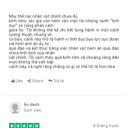
Như thể các nhân vật chính chưa đủ
kinh tởm, tác giả còn ném vào mặt tôi những cảnh “tình
dục” vô cùng phản cảm
giữa họ. Tôi không thể kể chi tiết từng hành vi một cách
tường thuật, nhưng về
cơ bản, cảnh này mô tả hành vi tình dục bạo lực cực đoan
với hình ảnh ẩn dụ từ
quả đào và kết thúc bằng việc nhân vật nam ăn quả đào
chứa tinh dịch của nhân
vật chính. Tôi cảm thấy quá kinh tởm và choáng váng đến
mức không thể viết tiếp
cảnh này, và nghĩ rằng chẳng có gì có thể tồi tệ hơn nữa.
Like
Share
Trả lời
Ẩn danh
Sinh viên
8 tháng trước