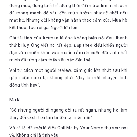
xanh hút hồn, mái tóc vàng bồng bềnh đầy tự tin và kiêu hãnh,
đúng mùa, đúng tuổi trẻ, đúng thời điểm trái tim mình còn
anh là niềm mơ ước của bao nhiêu cô gái khi gặp mặt, luôn để
lại ấn tượng về sự chắc chắn với người đối diện và với Elio cũng
đủ mong manh để yêu đến mức tưởng như sẽ chết nếu
không ngoại lệ. Anh chàng đã say Oliver ngay từ cái nhìn đầu
mất họ. Nhưng đời không vận hành theo cảm xúc. Mùa hè
tiên:
kết thúc. Tàu rời ga. Người lớn lên.
Nhìn anh xuống xe taxi, áo sơ mi xanh dương thùng thình,
Cái tài tình của Aciman là ông không biến nỗi đau thành
cổ áo rộng phanh ra, kinh râm, mũ rơm, chỗ nào cũng thấy
thứ bi lụy. Ông viết nó rất đẹp. Đẹp theo kiểu khiến người
da. Đột nhiên anh bắt tay tôi, dúi vào tôi cái ba lô, lấy va li
ra khỏi cốp xe, hỏi bố tôi có nhà không.
đọc vừa muốn khóc vừa muốn cảm ơn cuộc đời vì ít nhất
mình đã từng cảm thấy sâu sắc đến thế.
Cái áo, tay áo xắn lên, đôi gót chân tròn của anh thò ra
thụt vào đôi giày vải bạt đã sờn, háo hức muốn đi thử vào
Với tư cách một người review, cảm giác lớn nhất sau khi
lối sỏi dẫn vào nhà chúng tôi, vừa bước đi đã vội hỏi
gấp cuốn sách lại không phải “đây là một chuyện tình
đường nào ra bãi biển?
đồng tính hay”.
Mà là:
Khác với Elio trẻ tuổi bồng bột, luôn bộc lộ những khát khao
“Có những người đi ngang đời ta rất ngắn, nhưng họ làm
thầm kín ra ngoài thì Oliver lại trầm tĩnh, thông minh sắc sảo
thay đổi cách trái tim ta tồn tại mãi mãi.”
đến ngạc nhiên. Anh luôn biết mình phải làm gì và kìm nén
cảm xúc quá tốt. Anh chặn đứng mọi cảm xúc và tín hiệu phát
Và có lẽ, đó mới là điều Call Me by Your Name thực sự nói
ra từ Elio bằng thái độ dửng dưng và câu cửa miệng later (để
về. Không chỉ là tình yêu.