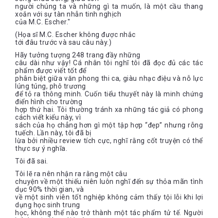
người chúng ta và những gì ta muốn, là một cầu thang
xoắn với sự tàn nhẫn tinh nghịch
của M.C. Escher."
(Họa sĩ M.C. Escher không được nhắc
tới đâu trước và sau câu này.)
Hãy tưởng tượng 248 trang đầy những
câu dài như vậy! Cá nhân tôi nghĩ tôi đã đọc đủ các tác
phẩm được viết tốt để
phân biệt giữa văn phong thi ca, giàu nhạc điệu và nỗ lực
lúng túng, phô trương
để tỏ ra thông minh. Cuốn tiểu thuyết này là minh chứng
điển hình cho trường
hợp thứ hai. Tôi thường tránh xa những tác giả có phong
cách viết kiểu này, vì
sách của họ chẳng hơn gì một tập hợp “đẹp” nhưng rỗng
tuếch. Lần này, tôi đã bị
lừa bởi nhiều review tích cực, nghĩ rằng cốt truyện có thể
thực sự ý nghĩa.
Tôi đã sai.
Tôi lẽ ra nên nhận ra rằng một câu
chuyện về một thiếu niên luôn nghĩ đến sự thỏa mãn tình
dục 90% thời gian, và
về một sinh viên tốt nghiệp không cảm thấy tội lỗi khi lợi
dụng học sinh trung
học, không thể nào trở thành một tác phẩm tử tế. Người