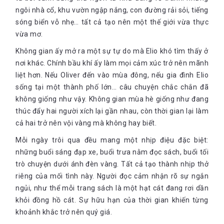
ngôi nhà cổ, khu vườn ngập nắng, con đường rải sỏi, tiếng
Tôi gật đầu lần nữa
sóng biển vỗ nhẹ… tất cả tạo nên một thế giới vừa thực
Tôi quyết định vào trong chăn. Tôi thích mùi này. Anh cũng
vừa mơ.
vào chăn, rồi chưa kịp gì thì đã bắt đầu cởi đồ tôi. Tôi thích
trần trụi trước mắt anh. Rồi anh hôn tôi, hôn tôi lần nữa,
Không gian ấy mở ra một sự tự do mà Elio khó tìm thấy ở
lần sau nồng nàn hơn, Đến một lúc tôi nhận ra anh cũng
nơi khác. Chính bầu khí ấy làm mọi cảm xúc trở nên mãnh
khỏa thân từ khi nào
liệt hơn. Nếu Oliver đến vào mùa đông, nếu gia đình Elio
…
sống tại một thành phố lớn… câu chuyện chắc chắn đã
Anh dừng lại là giết em đấy, anh dừng lại là giết em đấy,
không giống như vậy. Không gian mùa hè giống như đang
bởi vì đây cũng là cách tôi khép lại vòng tròn của mộng và
thúc đẩy hai người xích lại gần nhau, còn thời gian lại làm
ảo, tôi và anh, những từ ngữ được mong chờ từ miệng anh
cả hai trở nên vội vàng mà không hay biết.
trở lại miệng tôi, lời nói từ miệng sang miệng, đó là lúc tôi
bắt đầu dung tới ý nghĩ tục tĩu cho tới khi anh bảo: Hãy gọi
Mỗi ngày trôi qua đều mang một nhịp điệu đặc biệt:
anh bằng tên em và anh sẽ gọi em bằng tên anh. Tôi chưa
những buổi sáng đạp xe, buổi trưa nằm đọc sách, buổi tối
từng làm vậy trong đời, và ngay khi tôi nói tên mình như
trò chuyện dưới ánh đèn vàng. Tất cả tạo thành nhịp thở
tên anh, tôi như được đưa vào một cõi mình chưa từng
riêng của mối tình này. Người đọc cảm nhận rõ sự ngắn
chia sẻ với ai trước giờ và cả sau này
Chúng tôi có gây ra tiếng động?
ngủi, như thể mỗi trang sách là một hạt cát đang rơi dần
Anh mỉm cười. Không có gì phải lo cả.
khỏi đồng hồ cát. Sự hữu hạn của thời gian khiến từng
khoảnh khắc trở nên quý giá.
Anh siết chặt vai tôi vào vai anh: Cách em nghĩ đôi lúc thật
là…em sẽ ổn thôi