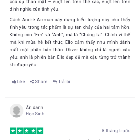
của sự thân mật – vượt lên trên thể xác, vượt lên trên
sống sượng bởi chính tình yêu của hai con người ấy được
Andre thể hiện quá đẹp quá xuất sắc rồi. Vậy nên, không cần
định nghĩa của tình yêu.
nhiều lời, tôi sẽ chỉ xin trích dẫn các đoạn trong cuốn tiểu
Cách André Aciman xây dựng biểu tượng này cho thấy
thuyết này ra. Hãy nhắm mắt và cảm nhận thứ tình yêu cuồng
nhiệt đó qua từng dòng chữ của Andre
tình yêu trong tác phẩm là sự tan chảy của hai tâm hồn.
Không còn “Em” và “Anh”, mà là “Chúng ta”. Chính vì thế
mà khi mùa hè kết thúc, Elio cảm thấy như mình đánh
mất một phần bản thân. Oliver không chỉ là người cậu
Elio thổ lộ tình cảm với Oliver:
yêu; anh là phiên bản Elio đẹp đẽ mà cậu từng trở thành
khi được yêu.
Sao cái gì cậu cũng biết vậy?
Tôi nhìn anh. Đây là khoảnh khắc của tôi. Tôi có thể nắm
lấy nó hoặc để mất nó, nhưng dù chọn cách nào thì tôi
Like
Share
Trả lời
biết mình sẽ chẳng bao giờ vượt qua được. Tôi căng thẳng
quá, chẳng tính toán được gì
Tôi không biết gì cả, Oliver. Không gì hết
Ẩn danh
Cậu biết nhiều hơn bất kỳ ai trong vùng này.
Học Sinh
Gía mà anh biết được rằng tôi biết rất ít về những điều
thật sự quan trọng
8 tháng trước
Nhưng điều gì mới quan trọng?