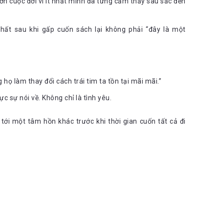
 cuộc đời vì ít nhất mình đã từng cảm thấy sâu sắc đến
tình cảm gì đặc biệt với cậu nhóc 17 tuổi kia không? Anh chàng
h) với đôi mắt xanh hút hồn, mái tóc vàng bồng bềnh đầy tự tin và
hi gặp mặt, luôn để lại ấn tượng về sự chắc chắn với người đối
hất sau khi gấp cuốn sách lại không phải “đây là một
liver ngay từ cái nhìn đầu tiên:
ng thình, cổ áo rộng phanh ra, kinh râm, mũ rơm, chỗ nào cũng
 lô, lấy va li ra khỏi cốp xe, hỏi bố tôi có nhà không.
hò ra thụt vào đôi giày vải bạt đã sờn, háo hức muốn đi thử vào lối
họ làm thay đổi cách trái tim ta tồn tại mãi mãi.”
đường nào ra bãi biển?
c sự nói về. Không chỉ là tình yêu.
tới một tâm hồn khác trước khi thời gian cuốn tất cả đi
t khao thầm kín ra ngoài thì Oliver lại trầm tĩnh, thông minh sắc
 kìm nén cảm xúc quá tốt. Anh chặn đứng mọi cảm xúc và tín hiệu
ng later (để sau) khiến Elio sửng sốt ngạc nhiên đến bẽ bàng vì
ế mà con đường mở cửa trái tim Oliver của Elio thật là khó khăn và
 lùng đến tàn nhẫn cùng đôi mắt sắc lạnh của Oliver. Với Elio,
 mặc cho những cố gắng từ Elio để gần gũi với anh hơn. Một bức
âm hồn, hai người họ đến với nhau. Sự chin chắn của Oliver đến
ình cảm Oliver dành cho mình, liệu anh ấy có giống mình chăng?
ăn phòng không? Tôi chẳng tin. Liệu anh có lờ tôi đi như cái cách
rống lảng nhưng có lẽ là cố cứu tôi. Tôi đánh sang mắt sang anh