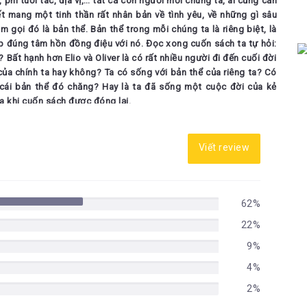
, phi tuổi tác, địa vị,… tất cả con người mỗi chúng ta, ai cũng cần
ết mang một tinh thần rất nhân bản về tình yêu, về những gì sâu
gọi đó là bản thể. Bản thể trong mỗi chúng ta là riêng biệt, là
 gặp đúng tâm hồn đồng điệu với nó. Đọc xong cuốn sách ta tự hỏi:
 Bất hạnh hơn Elio và Oliver là có rất nhiều người đi đến cuối đời
 của chính ta hay không? Ta có sống với bản thể của riêng ta? Có
ái bản thể đó chăng? Hay là ta đã sống một cuộc đời của kẻ
a khi cuốn sách được đóng lại.
 định mình phải viết một bài review cho cuốn sách này. Nhưng có
g? Vì chưa một cuốn sách nào ngay từ những chương đầu tiên đã
Viết review
ớc câu chuyện tình yêu vô cùng ngây ngô và đáng yêu quá chừng!
 một cuốn sách nào mà khiến tôi mất hai giờ đồng hồ để chỉ đọc
hó khăn nhất khi phải đọc từng dòng từng đoạn một rồi gấp sách
hở và nhói đau theo từng diễn tiến của câu chuyện. Và khi những
62%
22%
9%
 tôi muốn nói, và anh thực sự giống em, thì trước khi anh rời đi
, vừa nói xong lời từ biệt với mọi người khác và chẳng còn gì để
4%
quay nhìn em, dù chỉ là vui đùa, hoặc là thoáng nghĩ lại, những điều
2%
au, và như ngày xưa, hãy nhìn thẳng vào mắt em, để em ngắm anh,