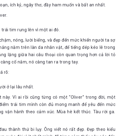
 tự động nhận thấy chúng tự động hương tới anh
t!
oạn, ích kỷ, ngây thơ, đầy ham muốn và bất an nhất.
khó có thể bắt gặp trong cuộc đời. Nó chỉ có thể xuất hiện ở cô
ver.
àng trai như thế nào nên cô gái ấy cứ giữ trong lòng mỗi ngày để
ngập tràn. Cái khát khao được yêu thương và được đáp lại yêu
ng ngùng, cậu bối rồi và cậu không biết phải làm thế nào để che
trái tim rung lên vì một ai đó.
chậm, nóng, lười biếng, và đẹp đến mức khiến người ta sợ
 độ lúc anh chạm chính là cái khiến các cô gái trinh giật mình khi
nắng nằm trên làn da nhân vật, để tiếng dép kéo lê trong
 ta đánh thức những giây thần kinh mà họ chưa từng biết là có
ảng lặng giữa hai câu thoại còn quan trọng hơn cả lời tỏ
phức hơn nhiều so với cảm giác họ tự chạm mình
 càng cố nắm, nó càng tan ra trong tay.
 tôi thì tôi lại nhìn đi chỗ khác: để giấu đi cái nhút nhát bị căng
á rõ:
ường mạnh bạo còn con trai thường nhút nhát, e dè. Câu nói này
ời ở lại lâu nhất.
ùng ban đầu, những trốn tránh, phủ nhận tình cảm cũng như con
n hồi, những tín hiệu mạnh mẽ phát ra cho Oliver. Nhưng cuộc đời
 này. Vì ai rồi cũng từng có một “Oliver” trong đời, một
để rồi 4 tháng trôi qua vô ích mà hai tâm hồn thì vẫn cứ xa cách
i điểm trái tim mình còn đủ mong manh để yêu đến mức
g vận hành theo cảm xúc. Mùa hè kết thúc. Tàu rời ga.
 Ở lại đi. Ở lại đây với tôi. Tôi sẽ không gây động, sẽ không kể với
đau thành thứ bi lụy. Ông viết nó rất đẹp. Đẹp theo kiểu