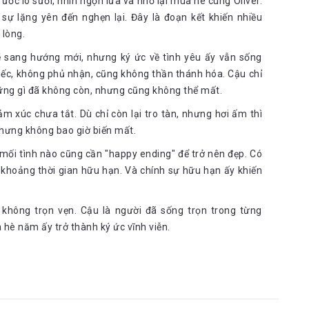
ớc lò sưởi, nhìn ngọn lửa và nhớ lại mùa hè cùng Oliver.
ì đó, giống như gặt hái một mớ tiền lời mà tôi không đầu tư, tôi
 sự lặng yên đến nghẹn lại. Đây là đoạn kết khiến nhiều
 lòng.
Oliver lạnh lùng, anh vẫn sẽ cố gắng đấu tranh vì tình yêu của
rẽ sang hướng mới, nhưng ký ức về tình yêu ấy vẫn sống
 tiếc, không phủ nhận, cũng không thần thánh hóa. Cậu chỉ
ững gì đã không còn, nhưng cũng không thể mất.
 viết rồi lại xóa bởi vì tôi thấy nếu nói thêm ngoài giọng văn của
ãi và sống sượng bởi chính tình yêu của hai con người ấy được
m xúc chưa tắt. Dù chỉ còn lại tro tàn, nhưng hơi ấm thì
 cần nhiều lời, tôi sẽ chỉ xin trích dẫn các đoạn trong cuốn tiểu
nhưng không bao giờ biến mất.
 cuồng nhiệt đó qua từng dòng chữ của Andre
mối tình nào cũng cần "happy ending" để trở nên đẹp. Có
t khoảng thời gian hữu hạn. Và chính sự hữu hạn ấy khiến
 không trọn vẹn. Cậu là người đã sống trọn trong từng
hè năm ấy trở thành ký ức vĩnh viễn.
hể nắm lấy nó hoặc để mất nó, nhưng dù chọn cách nào thì tôi biết
ng quá, chẳng tính toán được gì