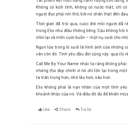
Tác phẩm kết thúc bằng cảnh tượng Elio đứng trư
không ngồi yên chỗ khiến tôi cảm thấy tôi đã làm g
Không có kịch tính, không có nước mắt, chỉ có
đã kiếm được tiền đâu mà đầu tư
người đọc phải nín thở, bởi nó chân thật đến đau
Vậy là đã rõ. Elio sẽ không chịu dừng bước trước một 
Thời gian đã trôi qua, cuộc đời mỗi người đã 
mình. Kết quả ra sao? Xem tiếp phần sau nhé các bạn!
trong Elio như điều thiêng liêng. Cậu không hối
Phần 2: Yêu cuồng nhiệt-Gò vẽ của Monet
nhìn lại và mỉm cười buồn – một nụ cười cho nh
Tôi dự định sẽ review rất nhiều về chương này, nhưng đã
Andre Acimen thì ngôn từ sẽ trở nên vô cùng thừa th
Ngọn lửa trong lò sưởi là hình ảnh của những cả
Andre thể hiện quá đẹp quá xuất sắc rồi. Vậy nên, không
vẫn còn đó. Tình yêu đầu đời cũng vậy: qua rồi 
thuyết này ra. Hãy nhắm mắt và cảm nhận thứ tình yêu
Call Me By Your Name nhắc ta rằng không phải 
những thứ đẹp chính vì nó chỉ tồn tại trong mộ
ta trân trọng hơn, nhớ lâu hơn, sâu hơn.
Elio thổ lộ tình cảm với Oliver:
Elio không phải là nạn nhân của một tình yêu
Sao cái gì cậu cũng biết vậy?
khoảnh khắc của nó. Và điều đó đủ để khiến mùa 
Tôi nhìn anh. Đây là khoảnh khắc của tôi. Tôi có t
mình sẽ chẳng bao giờ vượt qua được. Tôi căng thẳ
Like
Share
Trả lời
Tôi không biết gì cả, Oliver. Không gì hết
Cậu biết nhiều hơn bất kỳ ai trong vùng này.