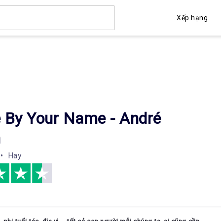
Xếp hạng
e By Your Name - André
n
• Hay