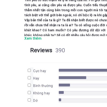
Tình yêu có sức mạnh và lý lẽ riêng của nó. Phi giới tính
tình yêu, ai cũng cần yêu và được yêu. Cuốn tiểu thuy
thẳm nhất tận cùng bên trong mỗi con người mà tôi tạm 
tách biệt với thế giới bên ngoài, nó chỉ bộc lộ ra khi
Vậy bản thể của ta là gì? Ta đã nhận biết được nó chưa?
rồi vẫn chưa thể nhận ra ta là ai? Ta có sống cuộc đời
khát khao? Có ham muốn? Có yêu đương dữ dội với c
khác, không phải ta? Sẽ có rất nhiều câu hỏi được mở r
Xem thêm
Khi những trang sách cuối cùng khép lại, tôi biết nhất
thể đặt tiêu đề là gì nhỉ? Một chuyện tình đẹp chăn
Reviews
390
mang lại cho người đọc nhiều tiếng cười như thế, trư
Hay có thể là một câu chuyện tình buồn? Vì cũng chưa
xong gần hai chục trang cuối. Đó là những giây phút k
lại và lại mở sách ra. Trái tim như bị bóp đến nghẹt t
Cực hay
câu từ cuối này được đọc lên, tôi biết mình đã khóc!
Hay
“Anh giống em”, anh nói.”Anh nhớ tất cả mọi thứ.”
Bình thường
Tôi dừng lại một giây. Nếu anh nhớ tất cả mọi thứ,
vào ngày mai, hay khi anh vừa đóng cửa chiếc taxi
Không hay
nói nữa trên đời này, khi ấy, chỉ một lần này thôi, 
Dở
này có ý nghĩa biết bao với em khi ta từng bên nh
và gọi em bằng tên anh”