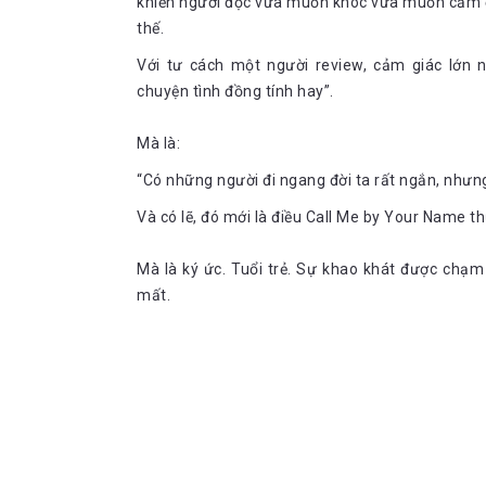
khiến người đọc vừa muốn khóc vừa muốn cảm ơn
Elio là vậy, còn tình cảm của Oliver thì sao? Anh có 
thế.
Oliver 24 tuổi, “đẹp như movie star” (ngôi sao điện ản
kiêu hãnh, anh là niềm mơ ước của bao nhiêu cô gái k
Với tư cách một người review, cảm giác lớn n
diện và với Elio cũng không ngoại lệ. Anh chàng đã say O
chuyện tình đồng tính hay”.
Nhìn anh xuống xe taxi, áo sơ mi xanh dương thù
thấy da. Đột nhiên anh bắt tay tôi, dúi vào tôi cái ba
Mà là:
Cái áo, tay áo xắn lên, đôi gót chân tròn của anh t
“Có những người đi ngang đời ta rất ngắn, nhưng 
sỏi dẫn vào nhà chúng tôi, vừa bước đi đã vội hỏi 
Và có lẽ, đó mới là điều Call Me by Your Name thự
Mà là ký ức. Tuổi trẻ. Sự khao khát được chạm 
Khác với Elio trẻ tuổi bồng bột, luôn bộc lộ những khá
mất.
sảo đến ngạc nhiên. Anh luôn biết mình phải làm gì và
phát ra từ Elio bằng thái độ dửng dưng và câu cửa miệ
Oliver hiểu mối quan hệ này sẽ là sai trái. Chính vì th
có lúc tưởng chừng như anh bỏ cuộc trước thái độ lạnh
Oliver luôn giữ một khoảng cách và thái độ nhất định,
tường vô hình được Oliver dựng lên để ngăn cách hai t
mức Elio không thể hiểu được. Elio luôn thắc mắc về t
“Liệu tim anh có đánh thót khi thấy tôi bước vào một c
Cậu ta đọc Paul Celan. Oliver chen vào, cố đánh t