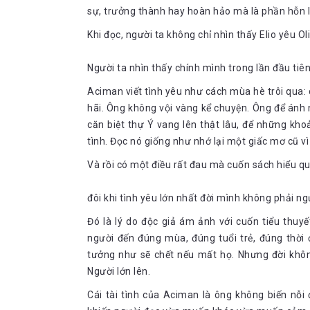
các giác quan của tôi luôn thính nhạy nên tôi cũng
trong con người cậu, cậu biết rõ mình muốn điều gì nhấ
sự, trưởng thành hay hoàn hảo mà là phần hỗn l
Đó là thứ tình cảm tự nhiên và thuần khiết nhất mà ta 
Khi đọc, người ta không chỉ nhìn thấy Elio yêu Oli
gái đang yêu mà chưa biết phải bộc bạch, thổ lộ với ch
rồi buồn bực, để rồi ghen tuông và lại yêu thương 
thương cứ lớn dần trong Elio, cậu lúng túng, cậu ngượ
Người ta nhìn thấy chính mình trong lần đầu tiên 
giấu cảm xúc của mình mỗi khi phải đối mặt với Oliver.
Aciman viết tình yêu như cách mùa hè trôi qua: 
Tôi chưa từng biết rằng cái làm tôi phát hoảng cực
hãi. Ông không vội vàng kể chuyện. Ông để ánh 
được chạm vào lần đầu bởi người mà họ muốn: anh
căn biệt thự Ý vang lên thật lâu, để những kho
tồn tại, và như vậy tạo ra những khoái lạc phiền 
tình. Đọc nó giống như nhớ lại một giấc mơ cũ vì
Có lẽ cũng vì những lý do tương tự mỗi lần anh nhìn
Và rồi có một điều rất đau mà cuốn sách hiểu qu
tức của tôi
Người ta thường nói khi yêu thật lòng thì con gái th
đôi khi tình yêu lớn nhất đời mình không phải ngư
đúng trong trường hợp của Elio. Khi những ngượng ng
ngừời thật của mình qua đi, Elio liên tục có những phả
Đó là lý do độc giả ám ảnh với cuốn tiểu thuyết
đã quá bất công khi 2 kẻ đó đã bắt sóng nhau quá kém, 
người đến đúng mùa, đúng tuổi trẻ, đúng thờ
nghìn trùng.
tưởng như sẽ chết nếu mất họ. Nhưng đời khôn
Phải đi sao? Đây là câu gần nhất tới ý tôi muốn nói,
Người lớn lên.
ai
Cái tài tình của Aciman là ông không biến nỗi 
Anh không bắt được tín hiệu nào cả sao