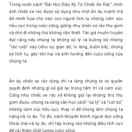
Trong cuốn sách "Bài Học Diệu Kỳ Từ Chiếc Xe Rác", hình
ảnh chiếc xe rác được sử dụng như một ẩn dụ mạnh mẽ
để minh họa cho việc con người tích tụ những cảm xúc
tiêu cực trong cuộc sống, giống như chiếc xe rác thu gom
và chở đi những thứ không cần thiết. Tác giả muốn truyền
đạt rằng nếu chúng ta không xử lý và buông bỏ những
"rác rưởi" này (như sự giận dữ, lo lắng, buồn bã), chúng
sẽ tích tụ, gây tổn hại và ảnh hưởng đến cuộc sống của
chúng ta.
Ẩn dụ chiếc xe rác cũng chỉ ra rằng chúng ta có quyền
quyết định những gì sẽ giữ lại trong tâm trí và cảm xúc.
Cũng như chiếc xe rác sẽ không giữ lại những thứ thu
gom được, chúng ta cũng cần học cách "xử lý" và "vứt bỏ"
những cảm xúc tiêu cực, thay vì để chúng làm chúng ta
nặng nề, lo âu. Từ đó, sách khuyến khích người đọc sống
thoải mái và tự do, chỉ tập trung vào những điều tích cực
để cải thiện chất lượng cuộc sống.