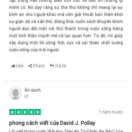
tập trung vào những điều tích cực và biết ơn những gì
mình có. Nó dạy rằng sự tha thứ không chỉ mang lại sự
bình an cho người khác mà còn giải thoát bản thân khỏi
sự giận dữ và oán thù. Đồng thời, cuốn sách khuyến khích
người đọc đối mặt với thử thách trong cuộc sống bằng
một tinh thần mạnh mẽ và lạc quan hơn. Từ đó, nó giúp
xây dựng một lối sống tích cực và cải thiện chất lượng
cuộc sống của mỗi người.
Like
Share
Trả lời
Ẩn danh
st
1 năm trước
phong cách viết của David J. Pollay
Lối viết trong cuốn "Bài Học Diệu Kỳ Từ Chiếc Xe Rác" của