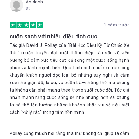
Ẩn danh
st
1 năm trước
cuốn sách với nhiều điều tích cực
Tác giả David J. Pollay của "Bài Học Diệu Kỳ Từ Chiếc Xe
Rác" muốn truyền đạt một thông điệp sâu sắc về việc
buông bỏ cảm xúc tiêu cực để sống một cuộc sống hạnh
phúc và lành mạnh hơn. Qua hình ảnh chiếc xe rác, ông
khuyến khích người đọc loại bỏ những suy nghĩ và cảm
xúc như giận dữ, lo âu, và buồn bã—những thứ mà chúng
ta không cần phải mang theo trong suốt cuộc đời. Tác giả
nhấn mạnh rằng cuộc sống sẽ nhẹ nhàng hơn và chúng
ta có thể tận hưởng những khoảnh khắc vui vẻ nếu biết
cách "xử lý rác" trong tâm hồn mình.
Pollay cũng muốn nói rằng tha thứ không chỉ giúp ta cảm