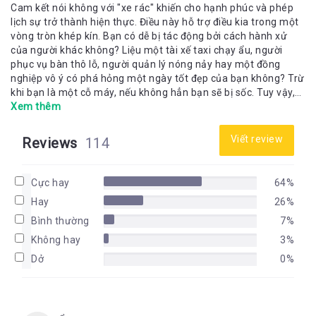
Cam kết nói không với "xe rác" khiến cho hạnh phúc và phép
lịch sự trở thành hiện thực. Điều này hỗ trợ điều kia trong một
vòng tròn khép kín. Bạn có dễ bị tác động bởi cách hành xử
của người khác không? Liệu một tài xế taxi chạy ẩu, người
phục vụ bàn thô lỗ, người quản lý nóng nảy hay một đồng
nghiệp vô ý có phá hỏng một ngày tốt đẹp của bạn không? Trừ
khi bạn là một cỗ máy, nếu không hẳn bạn sẽ bị sốc. Tuy vậy,
khả năng thành công của bạn phụ thuộc vào việc bạn có biết
Xem thêm
cách nhanh chóng tập trung vào những mục tiêu quan trọng
của mình và bỏ qua những rắc rối vụn vặt hay không. “Có
Viết review
Reviews
114
những người giống như “chiếc xe rác” vậy: họ chứa trong mình
đầy “rác rưởi” - sự thất vọng, tức giận và chán nản. Và tất
nhiên, họ phải tìm chỗ để trút bỏ mớ rác rưởi đó. Nếu thấy họ
Cực hay
64%
trút lên bạn thì bạn đừng đón nhận. Hãy mỉm cười, vẫy chào,
Hay
26%
chúc họ vui, rồi tiếp tục công việc của mình. Cứ tin tôi đi, rồi
bạn sẽ thấy hạnh phúc hơn.” Câu nói trên của một người lái
Bình thường
7%
taxi đã khiến David J.Pollay nảy sinh ý tưởng để viết nên “Bài
Không hay
3%
học diệu kỳ từ chiếc xe rác”. Thông qua cuốn sách này, bạn sẽ
Dở
0%
học được cách vô hiệu hóa “những chiếc xe rác”, không bị
những nguyên nhân vụn vặt cản trở con đường hoàn thiện bản
thân, bỏ qua những điều tiêu cực nằm ngoài tầm kiểm soát và
trân trọng những gì tốt đẹp đang hiện hữu trước mắt.