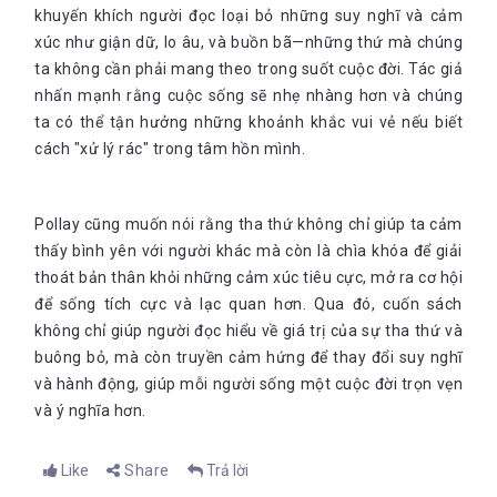
khuyến khích người đọc loại bỏ những suy nghĩ và cảm
xúc như giận dữ, lo âu, và buồn bã—những thứ mà chúng
ta không cần phải mang theo trong suốt cuộc đời. Tác giả
nhấn mạnh rằng cuộc sống sẽ nhẹ nhàng hơn và chúng
ta có thể tận hưởng những khoảnh khắc vui vẻ nếu biết
cách "xử lý rác" trong tâm hồn mình.
Pollay cũng muốn nói rằng tha thứ không chỉ giúp ta cảm
thấy bình yên với người khác mà còn là chìa khóa để giải
thoát bản thân khỏi những cảm xúc tiêu cực, mở ra cơ hội
để sống tích cực và lạc quan hơn. Qua đó, cuốn sách
không chỉ giúp người đọc hiểu về giá trị của sự tha thứ và
buông bỏ, mà còn truyền cảm hứng để thay đổi suy nghĩ
và hành động, giúp mỗi người sống một cuộc đời trọn vẹn
và ý nghĩa hơn
.
Like
Share
Trả lời