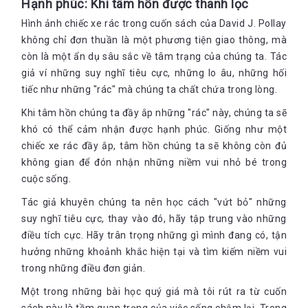
Hạnh phúc: Khi tâm hồn được thanh lọc
Hình ảnh chiếc xe rác trong cuốn sách của David J. Pollay
không chỉ đơn thuần là một phương tiện giao thông, mà
còn là một ẩn dụ sâu sắc về tâm trạng của chúng ta. Tác
giả ví những suy nghĩ tiêu cực, những lo âu, những hối
tiếc như những "rác" mà chúng ta chất chứa trong lòng.
Khi tâm hồn chúng ta đầy ắp những "rác" này, chúng ta sẽ
khó có thể cảm nhận được hạnh phúc. Giống như một
chiếc xe rác đầy ắp, tâm hồn chúng ta sẽ không còn đủ
không gian để đón nhận những niềm vui nhỏ bé trong
cuộc sống.
Tác giả khuyên chúng ta nên học cách "vứt bỏ" những
suy nghĩ tiêu cực, thay vào đó, hãy tập trung vào những
điều tích cực. Hãy trân trọng những gì mình đang có, tận
hưởng những khoảnh khắc hiện tại và tìm kiếm niềm vui
trong những điều đơn giản.
Một trong những bài học quý giá mà tôi rút ra từ cuốn