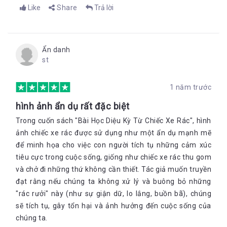
Like
Share
Trả lời
Ẩn danh
st
1 năm trước
hình ảnh ẩn dụ rất đặc biệt
Trong cuốn sách "Bài Học Diệu Kỳ Từ Chiếc Xe Rác", hình
ảnh chiếc xe rác được sử dụng như một ẩn dụ mạnh mẽ
để minh họa cho việc con người tích tụ những cảm xúc
tiêu cực trong cuộc sống, giống như chiếc xe rác thu gom
và chở đi những thứ không cần thiết. Tác giả muốn truyền
đạt rằng nếu chúng ta không xử lý và buông bỏ những
"rác rưởi" này (như sự giận dữ, lo lắng, buồn bã), chúng
sẽ tích tụ, gây tổn hại và ảnh hưởng đến cuộc sống của
chúng ta.