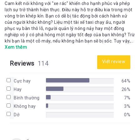
Cam kết nói không với "xe rác" khiến cho hạnh phúc và phép
lịch sự trở thành hiện thực. Điều này hỗ trợ điều kia trong một
vòng tròn khép kín. Bạn có dễ bị tác động bởi cách hành xử
của người khác không? Liệu một tài xế taxi chạy ẩu, người
phục vụ bàn thô lỗ, người quản lý nóng nảy hay một đồng
nghiệp vô ý có phá hỏng một ngày tốt đẹp của bạn không? Trừ
khi bạn là một cỗ máy, nếu không hẳn bạn sẽ bị sốc. Tuy vậy,
khả năng thành công của bạn phụ thuộc vào việc bạn có biết
Xem thêm
cách nhanh chóng tập trung vào những mục tiêu quan trọng
của mình và bỏ qua những rắc rối vụn vặt hay không. “Có
Viết review
Reviews
114
những người giống như “chiếc xe rác” vậy: họ chứa trong mình
đầy “rác rưởi” - sự thất vọng, tức giận và chán nản. Và tất
nhiên, họ phải tìm chỗ để trút bỏ mớ rác rưởi đó. Nếu thấy họ
Cực hay
64%
trút lên bạn thì bạn đừng đón nhận. Hãy mỉm cười, vẫy chào,
Hay
26%
chúc họ vui, rồi tiếp tục công việc của mình. Cứ tin tôi đi, rồi
bạn sẽ thấy hạnh phúc hơn.” Câu nói trên của một người lái
Bình thường
7%
taxi đã khiến David J.Pollay nảy sinh ý tưởng để viết nên “Bài
Không hay
3%
học diệu kỳ từ chiếc xe rác”. Thông qua cuốn sách này, bạn sẽ
Dở
0%
học được cách vô hiệu hóa “những chiếc xe rác”, không bị
những nguyên nhân vụn vặt cản trở con đường hoàn thiện bản
thân, bỏ qua những điều tiêu cực nằm ngoài tầm kiểm soát và
trân trọng những gì tốt đẹp đang hiện hữu trước mắt.