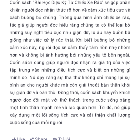
Cuốn sách "Bài Học Diệu Kỳ Từ Chiếc Xe Rác" sẽ góp phần
khiến người đọc nhận thức rõ hơn về cảm xúc tiêu cực và
cách buông bỏ chúng. Thông qua hình ảnh chiếc xe rác,
tác giả giúp người đọc hiểu rằng chúng ta có thể loại bỏ
những suy nghĩ tiêu cực như giận dữ, lo âu hay buồn bã
giống như việc xử lý rác thải. Khi biết buông bỏ những
cảm xúc này, người đọc sẽ cảm thấy tâm hồn nhẹ nhõm
hơn và không bị ảnh hưởng bởi những yếu tố bên ngoài.
Cuốn sách cũng giúp người đọc nhận ra giá trị của việc
tập trung vào những điều tích cực và biết ơn những gì
mình có. Nó dạy rằng sự tha thứ không chỉ mang lại sự
bình an cho người khác mà còn giải thoát bản thân khỏi
sự giận dữ và oán thù. Đồng thời, cuốn sách khuyến khích
người đọc đối mặt với thử thách trong cuộc sống bằng
một tinh thần mạnh mẽ và lạc quan hơn. Từ đó, nó giúp
xây dựng một lối sống tích cực và cải thiện chất lượng
cuộc sống của mỗi người.
Like
Share
Trả lời