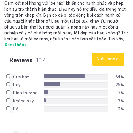
Cam kết nói không với "xe rác" khiến cho hạnh phúc và phép
lịch sự trở thành hiện thực. Điều này hỗ trợ điều kia trong một
vòng tròn khép kín. Bạn có dễ bị tác động bởi cách hành xử
của người khác không? Liệu một tài xế taxi chạy ẩu, người
phục vụ bàn thô lỗ, người quản lý nóng nảy hay một đồng
nghiệp vô ý có phá hỏng một ngày tốt đẹp của bạn không? Trừ
khi bạn là một cỗ máy, nếu không hẳn bạn sẽ bị sốc. Tuy vậy,
khả năng thành công của bạn phụ thuộc vào việc bạn có biết
Xem thêm
cách nhanh chóng tập trung vào những mục tiêu quan trọng
của mình và bỏ qua những rắc rối vụn vặt hay không. “Có
Viết review
Reviews
114
những người giống như “chiếc xe rác” vậy: họ chứa trong mình
đầy “rác rưởi” - sự thất vọng, tức giận và chán nản. Và tất
nhiên, họ phải tìm chỗ để trút bỏ mớ rác rưởi đó. Nếu thấy họ
Cực hay
64%
trút lên bạn thì bạn đừng đón nhận. Hãy mỉm cười, vẫy chào,
Hay
26%
chúc họ vui, rồi tiếp tục công việc của mình. Cứ tin tôi đi, rồi
bạn sẽ thấy hạnh phúc hơn.” Câu nói trên của một người lái
Bình thường
7%
taxi đã khiến David J.Pollay nảy sinh ý tưởng để viết nên “Bài
Không hay
3%
học diệu kỳ từ chiếc xe rác”. Thông qua cuốn sách này, bạn sẽ
Dở
0%
học được cách vô hiệu hóa “những chiếc xe rác”, không bị
những nguyên nhân vụn vặt cản trở con đường hoàn thiện bản
thân, bỏ qua những điều tiêu cực nằm ngoài tầm kiểm soát và
trân trọng những gì tốt đẹp đang hiện hữu trước mắt.