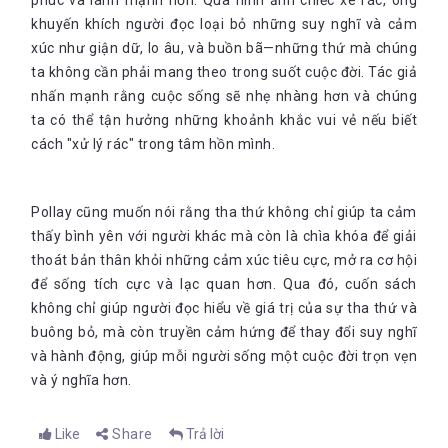
phúc và lành mạnh hơn. Qua hình ảnh chiếc xe rác, ông
khuyến khích người đọc loại bỏ những suy nghĩ và cảm
xúc như giận dữ, lo âu, và buồn bã—những thứ mà chúng
ta không cần phải mang theo trong suốt cuộc đời. Tác giả
nhấn mạnh rằng cuộc sống sẽ nhẹ nhàng hơn và chúng
ta có thể tận hưởng những khoảnh khắc vui vẻ nếu biết
cách "xử lý rác" trong tâm hồn mình.
Pollay cũng muốn nói rằng tha thứ không chỉ giúp ta cảm
thấy bình yên với người khác mà còn là chìa khóa để giải
thoát bản thân khỏi những cảm xúc tiêu cực, mở ra cơ hội
để sống tích cực và lạc quan hơn. Qua đó, cuốn sách
không chỉ giúp người đọc hiểu về giá trị của sự tha thứ và
buông bỏ, mà còn truyền cảm hứng để thay đổi suy nghĩ
và hành động, giúp mỗi người sống một cuộc đời trọn vẹn
và ý nghĩa hơn
.
Like
Share
Trả lời