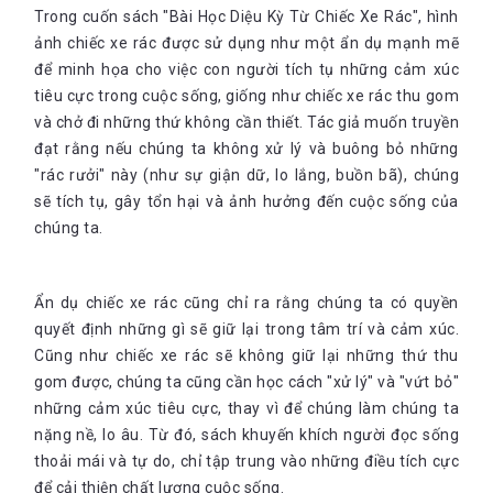
Trong cuốn sách "Bài Học Diệu Kỳ Từ Chiếc Xe Rác", hình
ảnh chiếc xe rác được sử dụng như một ẩn dụ mạnh mẽ
để minh họa cho việc con người tích tụ những cảm xúc
tiêu cực trong cuộc sống, giống như chiếc xe rác thu gom
và chở đi những thứ không cần thiết. Tác giả muốn truyền
đạt rằng nếu chúng ta không xử lý và buông bỏ những
"rác rưởi" này (như sự giận dữ, lo lắng, buồn bã), chúng
sẽ tích tụ, gây tổn hại và ảnh hưởng đến cuộc sống của
chúng ta.
Ẩn dụ chiếc xe rác cũng chỉ ra rằng chúng ta có quyền
quyết định những gì sẽ giữ lại trong tâm trí và cảm xúc.
Cũng như chiếc xe rác sẽ không giữ lại những thứ thu
gom được, chúng ta cũng cần học cách "xử lý" và "vứt bỏ"
những cảm xúc tiêu cực, thay vì để chúng làm chúng ta
nặng nề, lo âu. Từ đó, sách khuyến khích người đọc sống
thoải mái và tự do, chỉ tập trung vào những điều tích cực
để cải thiện chất lượng cuộc sống.