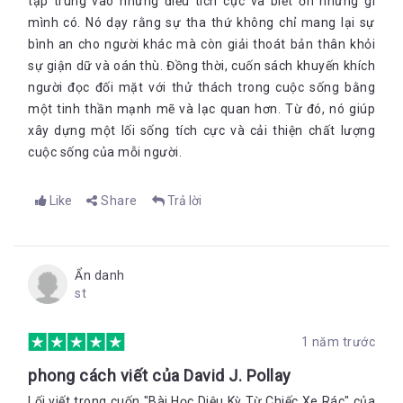
tập trung vào những điều tích cực và biết ơn những gì
mình có. Nó dạy rằng sự tha thứ không chỉ mang lại sự
bình an cho người khác mà còn giải thoát bản thân khỏi
sự giận dữ và oán thù. Đồng thời, cuốn sách khuyến khích
người đọc đối mặt với thử thách trong cuộc sống bằng
một tinh thần mạnh mẽ và lạc quan hơn. Từ đó, nó giúp
xây dựng một lối sống tích cực và cải thiện chất lượng
cuộc sống của mỗi người.
Like
Share
Trả lời
Ẩn danh
st
1 năm trước
phong cách viết của David J. Pollay
Lối viết trong cuốn "Bài Học Diệu Kỳ Từ Chiếc Xe Rác" của