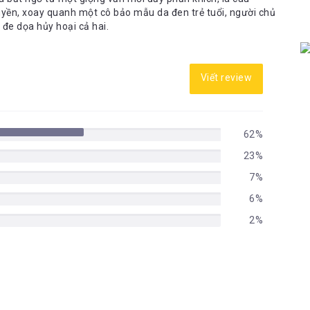
yền, xoay quanh một cô bảo mẫu da đen trẻ tuổi, người chủ
 đe dọa hủy hoại cả hai.
Viết review
62%
23%
7%
6%
2%