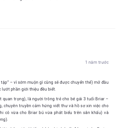
1 năm trước
ài tập” – vì sớm muộn gì cũng sẽ được chuyển thể) mở đầu
lướt phần giới thiệu đều biết.
 quan trọng), là người trông trẻ cho bé gái 3 tuổi Briar –
g, chuyên truyền cảm hứng viết thư và hồ sơ xin việc cho
hi cô vừa cho Briar bú vừa phát biểu trên sân khấu) và
ơng).