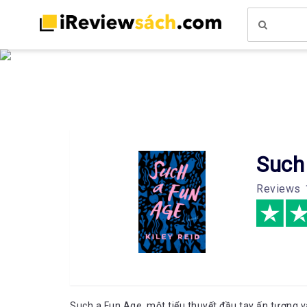
Such
Reviews
Such a Fun Age, một tiểu thuyết đầu tay ấn tượng v