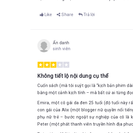
Like
Share
Trả lời
Ẩn danh
sinh viên
Không tiết lộ nội dung cụ thể
Cuốn sách (mà tôi suýt gọi là “kịch bản phim d
bằng một cảnh kịch tính – mà bất cứ ai từng đọc 
Emira, một cô gái da đen 25 tuổi (độ tuổi này rất
con gái của Alix (một blogger nữ quyền nổi tiến
phụ nữ trẻ – bước ngoặt sự nghiệp của cô là k
Peter (một phát thanh viên truyền hình địa phư