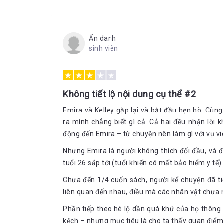
Ẩn danh
sinh viên
Không tiết lộ nội dung cụ thể #2
Emira và Kelley gặp lại và bắt đầu hẹn hò. Cùng
ra mình chẳng biết gì cả. Cả hai đều nhận lời 
động đến Emira – từ chuyện nên làm gì với vụ vi
Nhưng Emira là người không thích đối đầu, và đi
tuổi 26 sắp tới (tuổi khiến cô mất bảo hiểm y tế)
Chưa đến 1/4 cuốn sách, người kể chuyện đã tiế
liên quan đến nhau, điều mà các nhân vật chưa 
Phần tiếp theo hé lộ dần quá khứ của họ thông 
kệch – nhưng mục tiêu là cho ta thấy quan điểm