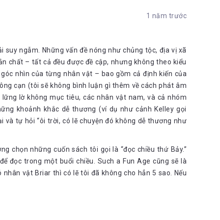
1 năm trước
ải suy ngẫm. Những vấn đề nóng như chủng tộc, địa vị xã
 bản chất – tất cả đều được đề cập, nhưng không theo kiểu
ừ góc nhìn của từng nhân vật – bao gồm cả định kiến của
nông cạn (tôi sẽ không bình luận gì thêm về cách phát âm
ng lững lờ không mục tiêu, các nhân vật nam, và cả nhóm
những khoảnh khắc dễ thương (ví dụ như cảnh Kelley gọi
i và tự hỏi “ôi trời, có lẽ chuyện đó không dễ thương như
ng chọn những cuốn sách tôi gọi là “đọc chiều thứ Bảy.”
để đọc trong một buổi chiều. Such a Fun Age cũng sẽ là
nhân vật Briar thì có lẽ tôi đã không cho hẳn 5 sao. Nếu