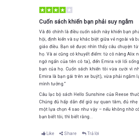
Cuốn sách khiến bạn phải suy ngẫm
Và đó chính là điều cuốn sách này khiến bạn ph
hội, định kiến và sự khác biệt giữa vẻ ngoài và
giáo điều. Bạn sẽ được nhìn thấy câu chuyện t
họ. Và ai cũng có khuyết điểm: từ cô nàng Alix 
ngớ ngẩn của tên cô ta), đến Emira với lối số
bạn của họ. Cuốn sách khiến tôi vừa cười vì 
Emira là bạn gái trên xe buýt), vừa phải ngẫm lạ
mình tưởng.”
Câu lạc bộ sách Hello Sunshine của Reese thườ
Chúng đủ hấp dẫn để giữ sự quan tâm, đủ nhẹ 
một lựa chọn 4 sao như vậy – nếu không nhờ có 
bạn biết tôi, thì biết rằng...
Like
Share
Trả lời