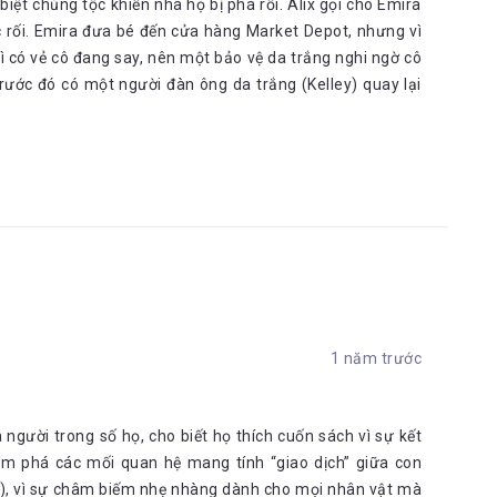
iệt chủng tộc khiến nhà họ bị phá rối. Alix gọi cho Emira
ắc rối. Emira đưa bé đến cửa hàng Market Depot, nhưng vì
vì có vẻ cô đang say, nên một bảo vệ da trắng nghi ngờ cô
trước đó có một người đàn ông da trắng (Kelley) quay lại
1 năm trước
người trong số họ, cho biết họ thích cuốn sách vì sự kết
khám phá các mối quan hệ mang tính “giao dịch” giữa con
...), vì sự châm biếm nhẹ nhàng dành cho mọi nhân vật mà