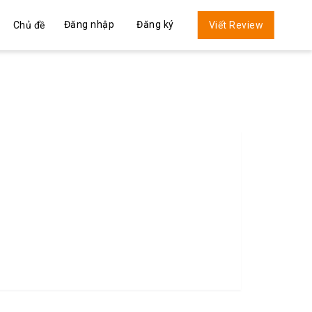
Đăng nhập
Đăng ký
Chủ đề
Viết Review