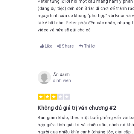
Peter từng lỡ lời nói một câu mang hàm ý phân b
(đang dự tiệc) đến đón Briar đi chơi để tránh r
ngoại hình của cô không “phù hợp” với Briar và 
là kẻ bắt cóc. Peter phải đến xác nhận, nhưng 
video và hứa sẽ gửi cho cô.
Like
Share
Trả lời
Ẩn danh
sinh viên
Không đủ giá trị văn chương #2
Ban giám khảo, theo một buổi phỏng vấn với ba 
hợp giữa tính giải trí và chiều sâu, cách nó 
người qua nhiều khía cạnh (chủng tộc, giai cấp