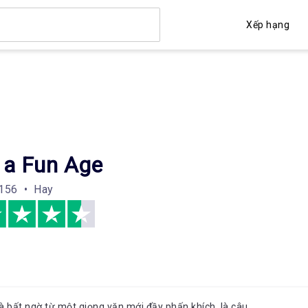
Xếp hạng
 a Fun Age
156 • Hay
à bất ngờ từ một giọng văn mới đầy phấn khích, là câu