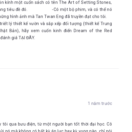
ch có tên The Art of Setting Stones,
n mang tiêu đề đó. -Có một bộ phim, và có thể nó
n những hình ảnh mà Tan Twan Eng đã truyền đạt cho tôi.
ết lý thiết kế vườn và sắp xếp đối tượng (thiết kế Trung
Nhật Bản), hãy xem cuốn kinh điển Dream of the Red
 đánh giá TẠI ĐÂY.
1 năm trước
tôi qua bưu điện, từ một người bạn tốt thời đại học. Cô
ửi nó mà không có bất kỳ áp lực hay kỳ vọng nào, chỉ nói