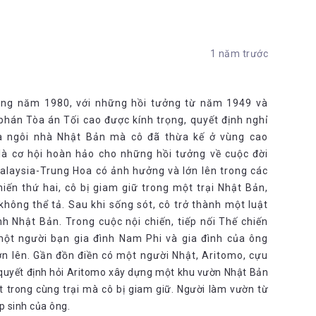
1 năm trước
hững năm 1980, với những hồi tưởng từ năm 1949 và
phán Tòa án Tối cao được kính trọng, quyết định nghỉ
và ngôi nhà Nhật Bản mà cô đã thừa kế ở vùng cao
là cơ hội hoàn hảo cho những hồi tưởng về cuộc đời
Malaysia-Trung Hoa có ảnh hưởng và lớn lên trong các
ến thứ hai, cô bị giam giữ trong một trại Nhật Bản,
hông thể tả. Sau khi sống sót, cô trở thành một luật
h Nhật Bản. Trong cuộc nội chiến, tiếp nối Thế chiến
một người bạn gia đình Nam Phi và gia đình của ông
lớn lên. Gần đồn điền có một người Nhật, Aritomo, cựu
quyết định hỏi Aritomo xây dựng một khu vườn Nhật Bản
ết trong cùng trại mà cô bị giam giữ. Người làm vườn từ
p sinh của ông.