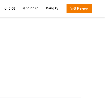
Đăng nhập
Đăng ký
Chủ đề
Viết Review