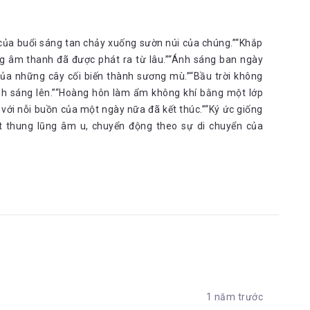
của buổi sáng tan chảy xuống sườn núi của chúng.”“Khắp
ững âm thanh đã được phát ra từ lâu.”“Ánh sáng ban ngày
của những cây cối biến thành sương mù.”“Bầu trời không
nh sáng lên.”“Hoàng hôn làm ẩm không khí bằng một lớp
với nỗi buồn của một ngày nữa đã kết thúc.”“Ký ức giống
 thung lũng âm u, chuyển động theo sự di chuyển của
1 năm trước