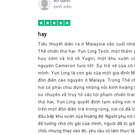
Ẩn danh
sinh viên
hay
Tiểu thuyết diễn ra ở Malaysia vào cuối n
Thế chiến thứ hai. Yun Ling Teoh, một thẩm 
hưu sớm và trở về Yugiri, một khu vườn 
nguyên Cameron tươi tốt. Sự trở về của cô 
mình. Yun Ling là con gái của một gia đình 
đồn điền cao nguyên ở Malaya. Trong Thế chi
nơi cô phải chịu đựng những nỗi kinh hoàng k
sư chuyên về truy tố các tội phạm chiến tran
thứ hai, Yun Ling quyết định tạm sống với 
trên một đồn điền trà trong rừng, nơi cô đã 
đầu bếp khu vườn của Hoàng đế. Người phụ nữ 
để tưởng nhớ chị gái của mình, người đã bị gi
chối, nhưng thay vào đó, yêu cầu cô làm thực tậ