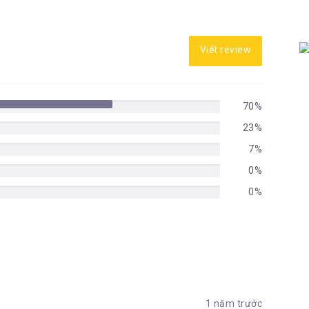
Viết review
70%
23%
7%
0%
0%
1 năm trước