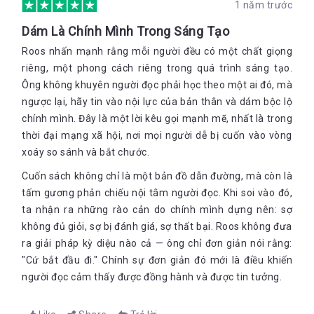
1 năm trước
tròn là phần thú vị nhất. Tại đó, hai đặc điểm hợp lại và tạo
thành một tổ hợp độc đáo - một điểm đặc biệt về con người
Dám Là Chính Mình Trong Sáng Tạo
bạn. Tất nhiên bạn cũng có thể thực hiện bài tập này cho
những điểm yếu nhất. Kết quả của bài tập đó có thể cung cấp
Roos nhấn mạnh rằng mỗi người đều có một chất giọng
cho bạn những thông tin thú vị.
riêng, một phong cách riêng trong quá trình sáng tạo.
Ông không khuyên người đọc phải học theo một ai đó, mà
ngược lại, hãy tin vào nội lực của bản thân và dám bộc lộ
Ba bước lập kế hoạch cuộc đời
chính mình. Đây là một lời kêu gọi mạnh mẽ, nhất là trong
Giờ là lúc vạch ra kế hoạch chinh phục mục tiêu. Kế hoạch đó
thời đại mạng xã hội, nơi mọi người dễ bị cuốn vào vòng
khá đơn giản: làm thế nào để đi từ A đến B?
xoáy so sánh và bắt chước.
Bắt đầu từ điểm kết thúc
Cuốn sách không chỉ là một bản đồ dẫn đường, mà còn là
tấm gương phản chiếu nội tâm người đọc. Khi soi vào đó,
Bạn đã biết cái đích mình muốn đến, đó là làm điều bạn thích
và trở thành con người bạn muốn. Vậy là bạn có mục tiêu và
ta nhận ra những rào cản do chính mình dựng nên: sợ
phương hướng. Bạn không cần vạch sẵn hướng đi một cách
không đủ giỏi, sợ bị đánh giá, sợ thất bại. Roos không đưa
cứng nhắc. Tuy nhiên, bạn phải biết mình sẽ rẽ trái, rẽ phải hay
ra giải pháp kỳ diệu nào cả — ông chỉ đơn giản nói rằng:
đi thẳng khi đứng trước những ngã rẽ nhất định.
"Cứ bắt đầu đi." Chính sự đơn giản đó mới là điều khiến
Bạn đang ở đâu?
người đọc cảm thấy được đồng hành và được tin tưởng.
“Bằng cách hiểu rõ chính mình” - và đó chính là mấu chốt vấn
đề. Bạn phải biết mình đang đứng ở đâu thì mới có thể xác