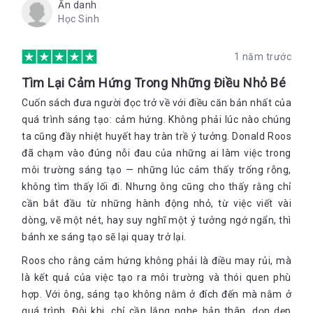
Ẩn danh
hoàn thành xuất sắc phần biên tập).
Học Sinh
Phương Pháp Danh Sách Việc-Đừng-Làm
1 năm trước
Phương pháp danh sách Việc-Đừng-Làm dựa trên quan niệm
rằng bạn không thể, và cũng không cần phải làm hết mọi việc.
Tìm Lại Cảm Hứng Trong Những Điều Nhỏ Bé
Chúng ta thường cho rằng “bận rộn” tương đương với “thành
Cuốn sách đưa người đọc trở về với điều căn bản nhất của
công”, và để thành công, ta cần làm nhiều việc càng tốt. Tuy
nhiên, người ôm đồm quá nhiều việc cuối cùng lại chẳng hoàn
quá trình sáng tạo: cảm hứng. Không phải lúc nào chúng
thành được bao nhiêu. Vì vậy, cách này không bao giờ hiệu
ta cũng đầy nhiệt huyết hay tràn trề ý tưởng. Donald Roos
quả. Tốt hơn là bạn nên chọn làm một số việc mình làm tốt và
đã chạm vào đúng nỗi đau của những ai làm việc trong
bỏ qua những việc còn lại, dù đó là việc thú vị. Quyết định này
môi trường sáng tạo — những lúc cảm thấy trống rỗng,
giúp bạn cảm thấy bình yên, vì não bộ sẽ không còn liên tục
“Việc cần làm” là gì? Đó là những phần việc nhỏ của một công
không tìm thấy lối đi. Nhưng ông cũng cho thấy rằng chỉ
nhắc nhở bạn về “công việc dang dở” cần làm. Những cảm giác
việc lớn, có thể là việc gia đình, bạn bè, công việc,... những
không thoải mái sẽ tan biến.
cần bắt đầu từ những hành động nhỏ, từ việc viết vài
phần việc nhỏ đó lại được chia thành các đầu việc nhỏ hơn và
dòng, vẽ một nét, hay suy nghĩ một ý tưởng ngớ ngẩn, thì
liên tục phân nhánh thêm nữa - rất giống hình ảnh của một
cái cây to. Danh sách việc cần làm càng dài, bạn càng phải
bánh xe sáng tạo sẽ lại quay trở lại.
làm nhiều việc và càng có nguy cơ không hoàn thành những
Roos cho rằng cảm hứng không phải là điều may rủi, mà
việc đó. Vì vậy, giới hạn tối đa số lượng việc cần làm là rất quan
là kết quả của việc tạo ra môi trường và thói quen phù
trọng. Hãy đánh giá xem việc nào thật sự giúp bạn hoàn thành
dự án. Chọn ra ba việc và chuyển thẳng những việc còn lại
hợp. Với ông, sáng tạo không nằm ở đích đến mà nằm ở
Việc đưa ra lựa chọn giúp bạn hiểu bản thân hơn. Nếu chỉ chọn
sang Danh sách Việc-Đừng-Làm. Bạn sẽ không làm những việc
quá trình. Đôi khi, chỉ cần lắng nghe bản thân, dọn dẹp