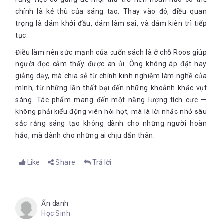
những lúc bạn không đủ thời gian để đạt đến chất lượng mong
muốn. Điều đó thật đáng tiếc, nhưng bạn không thể nào làm
chính là kẻ thù của sáng tạo. Thay vào đó, điều quan
khác được. Chất lượng công việc của bạn đạt mức chấp nhận
trọng là dám khởi đầu, dám làm sai, và dám kiên trì tiếp
được nhưng không phải tốt nhất. Hoặc bạn cố gắng kéo dài
tục.
thời hạn và khiến mọi người phải chờ đợi. Tùy bạn chọn.
Điều làm nên sức mạnh của cuốn sách là ở chỗ Roos giúp
người đọc cảm thấy được an ủi. Ông không áp đặt hay
Tôi đi làm mỗi buổi sáng với tâm thế học hỏi những điều mình
chưa biết. Bạn nên nhìn nhận mọi vấn đề với suy nghĩ, “Mình có
giảng dạy, mà chia sẻ từ chính kinh nghiệm làm nghề của
thể học được gì qua việc này?”. Nếu bạn nghĩ mình chẳng học
mình, từ những lần thất bại đến những khoảnh khắc vụt
được gì, hãy quên chuyện làm đó đi.
- Milton Glaser
sáng. Tác phẩm mang đến một năng lượng tích cực —
không phải kiểu động viên hời hợt, mà là lời nhắc nhở sâu
sắc rằng sáng tạo không dành cho những người hoàn
hảo, mà dành cho những ai chịu dấn thân.
Dự Án: Loại Bỏ Việc Dư Thừa
Bạn biết mình muốn gì và đã có một kế hoạch? Trong chương
Like
Share
Trả lời
cuối này, tác giả sẽ giúp bạn thực hiện dự án hiệu quả hơn
bằng cách loại bỏ nhiều việc nhất có thể, từ đó tăng khả năng
thành công của dự án. Điều quan trọng là bạn phải quyết định
mình sẽ thực hiện - và không thực hiện dự án nào.
Ẩn danh
Sơ đồ quyết định việc cần làm và việc đừng làm
Học Sinh