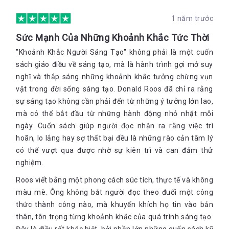
Trước đây, người sáng tạo chủ yếu là thợ thủ công làm theo
nhiệm vụ được giao. Thời nay, ngày càng nhiều người sáng tạo
1 năm trước
trở thành doanh nhân. Họ bắt đầu làm dự án riêng thay vì chờ
được giao việc. Các dự án cá nhân này không chỉ mang đến
Sức Mạnh Của Những Khoảnh Khắc Tức Thời
nguồn thu nhập trực tiếp, mà còn đóng vai trò sản phẩm để
giới thiệu cho khách hàng tiềm năng. Để quyết định có nên
"Khoảnh Khắc Người Sáng Tạo" không phải là một cuốn
nhận một dự án hay không, hãy trả lời những câu hỏi dưới đây.
sách giáo điều về sáng tạo, mà là hành trình gợi mở suy
Nếu bạn trả lời không ở một trong những câu hỏi, hãy đưa dự
nghĩ và thắp sáng những khoảnh khắc tưởng chừng vụn
án đó vào Danh Sách Việc-Đừng-Làm, dù dự án đó thú vị.
Bạn có tin vào dự án không?
vặt trong đời sống sáng tạo. Donald Roos đã chỉ ra rằng
Nguyên tắc này áp dụng cho cả dự án bạn tự khởi xướng lẫn
sự sáng tạo không cần phải đến từ những ý tưởng lớn lao,
những kế hoạch bạn được mời tham gia.
Điều đó có nghĩa là bạn cần đặt ra hai câu hỏi: 1 - bạn có tin
mà có thể bắt đầu từ những hành động nhỏ nhặt mỗi
vào khả năng thành công của dự án không? Và 2 - bạn có toàn
ngày. Cuốn sách giúp người đọc nhận ra rằng việc trì
tâm toàn ý với dự án không? Nếu không thu được lợi ích từ dự
hoãn, lo lắng hay sợ thất bại đều là những rào cản tâm lý
án và sản phẩm bạn làm ra không được ai sử dụng hay nhìn
ngắm, bạn vẫn quyết định làm chứ? Nếu câu trả lời là “có”, hãy
có thể vượt qua được nhờ sự kiên trì và can đảm thử
tiếp tục. Nếu câu trả lời là không, bạn có thể đưa ý tưởng này
nghiệm.
vào Danh Sách Việc-Đừng-Làm ngay cả khi chưa bắt đầu dự
án.
Roos viết bằng một phong cách súc tích, thực tế và không
màu mè. Ông không bắt người đọc theo đuổi một công
Dự án có phù hợp với hashtag của bạn không?
thức thành công nào, mà khuyến khích họ tin vào bản
Bạn hãy xác định hashtag của mình - “nhãn dán” mà bạn có
thân, tôn trọng từng khoảnh khắc của quá trình sáng tạo.
thể gắn vào mọi việc mình làm. Hãy viết ra tên dự án và viết