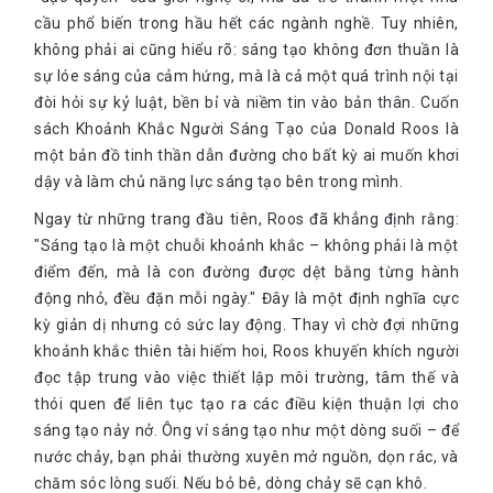
Bạn có khả năng tự thực hiện ý tưởng không? Nếu có, hãy tiếp
cầu phổ biến trong hầu hết các ngành nghề. Tuy nhiên,
tục. Nếu không, bạn có thể tập hợp những người có kỹ năng
không phải ai cũng hiểu rõ: sáng tạo không đơn thuần là
cần thiết, những người sẵn sàng dành thời gian cho dự án và
sự lóe sáng của cảm hứng, mà là cả một quá trình nội tại
tâm huyết với nó như bạn không? Nếu câu trả lời vẫn là
đòi hỏi sự kỷ luật, bền bỉ và niềm tin vào bản thân. Cuốn
“không”, bạn có thể thay đổi ý tưởng và dự án như thế nào để
có thể thực hiện một mình?
sách Khoảnh Khắc Người Sáng Tạo của Donald Roos là
một bản đồ tinh thần dẫn đường cho bất kỳ ai muốn khơi
Bạn có thị trường không (và đó là thị trường nào) ?
dậy và làm chủ năng lực sáng tạo bên trong mình.
Đây là câu hỏi khó. Vì vậy, để thật sự trả lời câu hỏi này, quan
Ngay từ những trang đầu tiên, Roos đã khẳng định rằng:
trọng là bạn cần biết mình sẽ thực hiện dự án cho ai khác
"Sáng tạo là một chuỗi khoảnh khắc – không phải là một
ngoài bản thân. Sau đó, hãy nghĩ xem họ có thật sự trân trọng
thứ bạn định tạo ra không?
điểm đến, mà là con đường được dệt bằng từng hành
động nhỏ, đều đặn mỗi ngày." Đây là một định nghĩa cực
Dự án có thú vị không?
kỳ giản dị nhưng có sức lay động. Thay vì chờ đợi những
Câu hỏi cuối cùng này còn quan trọng hơn câu hỏi đầu tiên. Dù
khoảnh khắc thiên tài hiếm hoi, Roos khuyến khích người
đam mê của bạn lớn đến đâu, dự án phù hợp với hashtag của
đọc tập trung vào việc thiết lập môi trường, tâm thế và
bạn đến mức nào, cá nhân bạn cần sản phẩm này nhiều bao
thói quen để liên tục tạo ra các điều kiện thuận lợi cho
nhiêu hay thị trường dành cho nó rộng lớn ra sao, dự án của
sáng tạo nảy nở. Ông ví sáng tạo như một dòng suối – để
bạn cũng cần thú vị. Nếu không thể tận hưởng quá trình thực
hiện dự án, bạn sẽ sớm bị kẹt trong lối mòn. Khi đó, dự án sẽ
nước chảy, bạn phải thường xuyên mở nguồn, dọn rác, và
tiêu tốn rất nhiều thời gian và năng lượng của bạn. Tốt hơn là
chăm sóc lòng suối. Nếu bỏ bê, dòng chảy sẽ cạn khô.