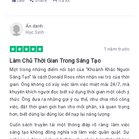
Like
Share
Trả lời
định chiến lược mình sẽ áp dụng.
Lập kế hoạch
Ẩn danh
Lấy một tờ giấy, đặt nó nằm ngang trước mặt và chia trang
Học Sinh
giấy thành ba cột. Viết “Mục tiêu” vào đầu cột bên phải và “Nơi
tôi đang đứng” vào đầu cột bên trái. Tạm thời để trống cột
giữa. Viết ra ba việc bạn muốn làm nhất vào cột bên phải. Ở
1 năm trước
cột bên trái, viết ra nơi bạn đang đứng - những việc bạn hiện
đang làm. Làm sao để nối cột bên trái và bên phải với nhau?
Làm Chủ Thời Gian Trong Sáng Tạo
Tất nhiên là thông qua cột giữa. Viết “chiến lược” vào đầu cột
Một trong những điểm nổi bật của “Khoảnh Khắc Người
này. Viết vào cột ở giữa cách bạn đi từ cột bên trái (“nơi tôi
Sáng Tạo” là cách Donald Roos nhìn nhận vai trò của thời
đang đứng”) đến cột bên phải (“mục tiêu”). Bạn cần thay đổi
Nếu bạn biết mình đang ở đâu và muốn đến được đâu, phần ở
điều gì để đạt được mục tiêu? Các đặc điểm của bạn hỗ trợ
gian. Ông không cổ xúy việc làm việc miệt mài 24/7, mà
giữa chỉ là bài tập điền vào chỗ trống đơn giản. Đó sẽ là kế
(hoặc cản trở) bạn ra sao trong việc này? Bạn nên và không
khuyến khích người đọc biết sử dụng thời gian một cách ý
hoạch của bạn, nhưng đừng lập kế hoạch quá cứng nhắc. Suy
nên làm gì? Bạn cần tập trung vào đâu?
cho cùng, không gì dễ thay đổi bằng con người. Vì vậy, hãy
thức. Ông đưa ra những gợi ý cụ thể, như chia nhỏ công
chừa chỗ để điều chỉnh lộ trình của mình.
việc, đặt thời gian giới hạn cho mỗi phần, và quan trọng
hơn, biết dừng lại đúng lúc để nạp lại năng lượng.
Hãy tạo dựng phong cách hình ảnh của riêng bạn. Phong
cách đó cần thể hiện được điểm đặc biệt của bạn nhưng
Cuốn sách truyền tải một thông điệp rõ ràng: làm việc
vẫn phải dễ nhận dạng với người khác.
- Orson Welles
sáng tạo không đồng nghĩa với làm việc quần quật. Sự