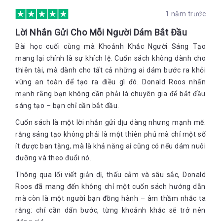
thú vị về sách tại link:
Bookademy
1 năm trước
Lời Nhắn Gửi Cho Mỗi Người Dám Bắt Đầu
Đăng ký để trở thành CTV Bookademy tại link:
http://bit.ly/bookademy_ctv
Bài học cuối cùng mà Khoảnh Khắc Người Sáng Tạo
mang lại chính là sự khích lệ. Cuốn sách không dành cho
thiên tài, mà dành cho tất cả những ai dám bước ra khỏi
vùng an toàn để tạo ra điều gì đó. Donald Roos nhấn
mạnh rằng bạn không cần phải là chuyên gia để bắt đầu
sáng tạo – bạn chỉ cần bắt đầu.
Cuốn sách là một lời nhắn gửi dịu dàng nhưng mạnh mẽ:
rằng sáng tạo không phải là một thiên phú mà chỉ một số
ít được ban tặng, mà là khả năng ai cũng có nếu dám nuôi
dưỡng và theo đuổi nó.
Thông qua lối viết giản dị, thấu cảm và sâu sắc, Donald
Roos đã mang đến không chỉ một cuốn sách hướng dẫn
mà còn là một người bạn đồng hành – âm thầm nhắc ta
rằng: chỉ cần dấn bước, từng khoảnh khắc sẽ trở nên