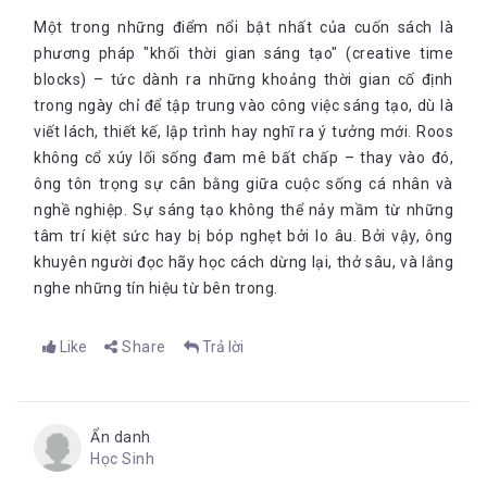
bạn nên tìm cách để luôn cảm thấy vui và thỏa mãn trong
Một trong những điểm nổi bật nhất của cuốn sách là
những việc mình làm.
Đừng từ bỏ những việc bạn thật sự muốn làm. Nếu có đam mê
phương pháp "khối thời gian sáng tạo" (creative time
và cảm hứng, tôi nghĩ bạn sẽ không đi sai hướng.
- Ella
blocks) – tức dành ra những khoảng thời gian cố định
Fitzgerald
trong ngày chỉ để tập trung vào công việc sáng tạo, dù là
viết lách, thiết kế, lập trình hay nghĩ ra ý tưởng mới. Roos
Lời kết
không cổ xúy lối sống đam mê bất chấp – thay vào đó,
ông tôn trọng sự cân bằng giữa cuộc sống cá nhân và
Khi bạn biết mình muốn gì, nhiều cánh cửa sẽ bất ngờ mở ra
cho bạn. Đó không phải là may mắn hay ngẫu nhiên. Suy cho
nghề nghiệp. Sự sáng tạo không thể nảy mầm từ những
cùng, với một phương hướng rõ ràng, bạn sẽ nhìn thấy nhiều
tâm trí kiệt sức hay bị bóp nghẹt bởi lo âu. Bởi vậy, ông
cơ hội mà bạn sẽ không nhận ra nếu không biết mình muốn đi
khuyên người đọc hãy học cách dừng lại, thở sâu, và lắng
đâu. Bạn cũng sẽ giỏi hơn trong việc quyết định xem mình nắm
nghe những tín hiệu từ bên trong.
bắt và bỏ qua cơ hội nào.
Like
Share
Trả lời
Tác giả: Hồng Dịu - Bookademy
______________
Ẩn danh
Học Sinh
Theo dõi fanpage của Bookademy để cập nhật các thông tin