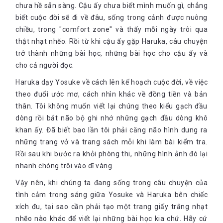
chưa hề sẵn sàng. Cậu ấy chưa biết mình muốn gì, chẳng
biết cuộc đời sẽ đi về đâu, sống trong cảnh được nuông
chiều, trong "comfort zone" và thấy mỗi ngày trôi qua
thật nhạt nhẽo. Rồi từ khi cậu ấy gặp Haruka, câu chuyện
trở thành những bài học, những bài học cho cậu ấy và
cho cả người đọc.
Haruka dạy Yosuke về cách lên kế hoạch cuộc đời, về việc
theo đuổi ước mơ, cách nhìn khác về đồng tiền và bản
thân. Tôi không muốn viết lại chúng theo kiểu gạch đầu
dòng rồi bắt não bộ ghi nhớ những gạch đầu dòng khô
khan ấy. Đã biết bao lần tôi phải căng não hình dung ra
những trang vở và trang sách mỗi khi làm bài kiểm tra.
Rồi sau khi bước ra khỏi phòng thi, những hình ảnh đó lại
nhanh chóng trôi vào dĩ vàng.
Vậy nên, khi chúng ta đang sống trong câu chuyện của
tình cảm trong sáng giữa Yosuke và Haruka bên chiếc
xích đu, tại sao cần phải tạo một trang giấy trắng nhạt
nhẽo nào khác để viết lại những bài học kia chứ. Hãy cứ