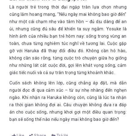
Là người trẻ trong thời đại ngập tràn lựa chọn nhưng
cũng lắm hoang mang, "Nếu ngày mai không bao giờ đến"
như một cái chạm nhẹ vào tâm hồn – đủ dịu dàng để an
ủi, nhưng cũng đủ sâu để khiến ta suy ngẫm. Yosuke là
hình ảnh của nhiều bạn trẻ hôm nay: sống trong vùng an
toàn, chưa từng nghiêm túc nghĩ về tương lai. Cuộc gặp
gỡ với Haruka đã thay đổi điều đó. Không cần hô hào,
không cần sáo rỗng, từng cuộc trò chuyện giữa họ giống
như những lát cắt cuộc đời, gợi lên khát vọng sống, cảm
giác tiếc nuối và cả sự trân trọng từng khoảnh khắc.
Cuốn sách không lên lớp, cũng chẳng áp đặt, mà dẫn
người đọc đi qua cảm xúc – từ sự nhẹ nhàng đến nghẹn
ngào. Khi nhận ra Haruka không còn, cũng là lúc ta nhận
ra thời gian không đợi ai. Câu chuyện không đưa ra đáp
án cho cuộc sống, nhưng khơi gợi một điều quan trọng:
bạn sẽ sống thế nào nếu ngày mai không bao giờ đến?
Like
Share
Trả lời