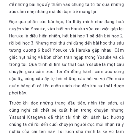
để những bài học ấy thấm vào chúng ta từ từ qua những
xúc cảm nhẹ nhàng mà đôi bạn trẻ mang lại.
Đọc qua phần các bài học, tôi thấy mình như đang hoà
quyện vào Yosuke, vừa biết ơn Haruka vừa coi việc gặp lại
Haruka là điều hiển nhiên, hết bài học 1 sẽ đến bài học 2,
rồi bài học 3. Nhưng mọi thứ chỉ dừng đến bài học thứ sáu
tương đương 6 buổi Yosuke và Haruka gặp nhau. Cảm
giác hụt hẫng và bồn chồn tràn ngập trong Yosuke và cả
trong tôi. Quá trình đi tìm sự thật của Yosuke là một câu
chuyện giàu cảm xúc. Tôi đã đồng hành cảm xúc cùng
cậu ấy, cùng cậu ấy tự hỏi những câu hỏi vu vơ đến mức
quên bẵng đi cả tên cuốn sách cho đến khi sự thật được
phơi bày.
Trước khi đọc những trang đầu tiên, nhìn tên sách, ai
cũng nghĩ cái chết sẽ xuất hiện trong chuyện nhưng
Yasushi Kitagawa đã thật tài tình khi đánh lạc hướng
chúng ta để rồi đến cuối chuyện người đọc mới nhận ra ý
nghĩa của cái tên này. Tôi luôn cho mình là kẻ vô tâm