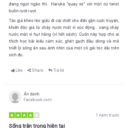
đang ngọt ngào thì… Haruka “quay xe” với một cú twist
buồn rười rượi.
Tác giả khéo léo giấu đi cái chết cho đến gần cuối truyện,
khiến độc giả từ chảy nước mắt vì xúc động... sang chảy
nước mắt vì hụt hẫng (vì hết sách). Cuốn này hợp cho ai
thích học bài kiểu cảm xúc, ghét gạch đầu dòng và mê
triết lý sống ẩn sau ánh nhìn của một cô gái tóc dài trên
xích đu.
Like
Share
Trả lời
Ẩn danh
Facebook.com
1 năm trước
Sống trân trọng hiện tại