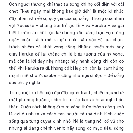
Con người thường chỉ thật sự sống khi họ đối diện với cái
chết. "Nếu ngày mai không bao giờ đến" là một lời nhắc
đầy nhân văn về sự quý giá của sự sống. Thông qua nhân
vật Yousuke – chàng trai trẻ lạc lối – và Haruka – cô gái
biết trước cái chết cận kề nhưng vẫn sống trọn vẹn từng
ngày, cuốn sách mở ra góc nhìn sâu sắc về lựa chọn,
trách nhiệm và khát vọng sống. Những chiếc máy bay
giấy Haruka để lại không chỉ là biểu tượng của hy vọng,
mà còn là lời dạy nhẹ nhàng: hãy hành động khi còn có
thể. Khi Haruka ra đi, không có bi lụy, chỉ còn lại cảm hứng
mạnh mẽ cho Yousuke – cũng như người đọc – để sống
sao cho ý nghĩa.
Trong một xã hội hiện đại đầy cạnh tranh, nhiều người trẻ
mất phương hướng, chìm trong áp lực và hoài nghi bản
thân. Cuốn sách không đưa ra công thức thành công, mà
là gợi ý tinh tế về cách con người có thể định hình cuộc
sống qua từng quyết định nhỏ. Nó là tiếng nói cổ vũ cho
những ai đang chênh vênh: hãy sống có mục tiêu, sống