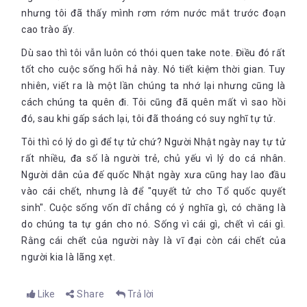
nhưng tôi đã thấy mình rơm rớm nước mắt trước đoạn
cao trào ấy.
Dù sao thì tôi vẫn luôn có thói quen take note. Điều đó rất
tốt cho cuộc sống hối hả này. Nó tiết kiệm thời gian. Tuy
nhiên, viết ra là một lần chúng ta nhớ lại nhưng cũng là
cách chúng ta quên đi. Tôi cũng đã quên mất vì sao hồi
đó, sau khi gấp sách lại, tôi đã thoáng có suy nghĩ tự tử.
Tôi thì có lý do gì để tự tử chứ? Người Nhật ngày nay tự tử
rất nhiều, đa số là người trẻ, chủ yếu vì lý do cá nhân.
Người dân của đế quốc Nhật ngày xưa cũng hay lao đầu
vào cái chết, nhưng là để "quyết tử cho Tổ quốc quyết
sinh". Cuộc sống vốn dĩ chẳng có ý nghĩa gì, có chăng là
do chúng ta tự gán cho nó. Sống vì cái gì, chết vì cái gì.
Rằng cái chết của người này là vĩ đại còn cái chết của
người kia là lãng xẹt.
Like
Share
Trả lời