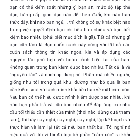
bạn có thể kiểm soát những gì bạn ăn, mức độ tập thể
dục, bằng cấp giáo dục nào để theo đuổi, khi nào bạn
thức dậy, khi nào bạn ngủ,... thì không có sự khác biệt nào
trong việc quyết định bạn chi tiêu bao nhiêu và bạn tiết
kiệm bao nhiêu (phải biết mục đích là gì!). Tất cả những gì
bạn cần làm là đọc cuốn sách này cùng với tất cả các
cuốn sách thông tin khác ngoài kia và áp dụng các
nguyên tắc phù hợp với hoàn cảnh hiện tại của bạn.
Không quan trọng bạn kiếm được bao nhiêu. Tất cả là về
"nguyên tắc" và cách áp dụng nó. Phần mà nhiều người,
giống như tôi trong quá khứ, dường như bỏ qua là bạn
cần kiểm soát và tách mình khỏi tiền bạc về mặt cảm xúc.
Nếu bạn có thể hiểu được mình kiếm được bao nhiêu, khi
nào bạn phải trả và cần bao nhiêu để đáp ứng các nhu
cầu tối thiểu cần thiết của mình (thôi nào, đừng quá tham
lam), thì hãy suy nghĩ, suy nghĩ, suy nghĩ, lập kế hoạch và
thực hiện và làm lại tất cả nếu bạn thất bại. Tôi nghĩ nó
hiệu quả với tôi vì tôi đã loại bỏ phần "cảm xúc" ra khỏi