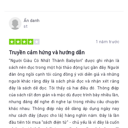
hàng ngày? Việc lập kế hoạch chi tiêu ngay sau khi bạn nhận
lương hoặc đầu tháng là một việc vô cùng đơn giản, nhưng nó
lại mang lại hiệu quả không ngờ. Bên cạnh đó, việc lập kế
Ẩn danh
hoạch cho một tháng mới cũng thể hiện bạn là một người vô
st
cùng chủ động đấy.
Bạn đã biết tới phương pháp tư duy 6 chiếc lọ (JARS system)
được tạo ra bởi triệu phú tự thân T. Harv Eker chưa? Đây là
1 năm trước
phương pháp khá hữu ích và bản thân mình cũng cảm thấy vô
Truyền cảm hứng và hướng dẫn
cùng hiệu quả khi làm theo phương pháp này. Đó là các bạn sẽ
chia khoản tiền lương bạn nhận được vào 6 cái lọ. Lọ đầu tiên
"Người Giàu Có Nhất Thành Babylon" được ghi nhận là
cũng là lọ to nhất dùng để chi tiêu cho nhu cầu thiết yếu, bạn
sách nên đọc trong một hội thảo động lực gần đây. Người
hãy dành 55% tiền lương của mình vào đây; tiếp đến là 10%
đàn ông ngồi cạnh tôi cũng đồng ý với diễn giả và những
cho giáo dục đào tạo; lọ thứ 3 với 10% để tiết kiệm dài hạn; lọ
người khác rằng đây là sách phải đọc và nhận xét rằng
thứ 4 với 10% để tiết kiệm đầu tư, lọ thứ 5 với 10% để thỏa
mãn các hoạt động vui chơi; và lọ cuối cùng là 5% dành để cho
đây là sách dễ đọc. Tôi thấy cả hai điều đó. Thông điệp
đi.
4. Mỗi đồng bạc là một người nô lệ làm việc chăm chỉ cho
của sách rất đơn giản và mặc dù được trình bày nhiều lần,
chính bạn
nhưng đáng để nghe đi nghe lại trong nhiều câu chuyện
Việc giàu có của một người không chỉ căn cứ vào những đồng
khác nhau. Thông điệp này dễ dàng áp dụng ngày nay
tiền nằm trong túi của anh ta, mà điều cần lưu ý hơn chính là
như cách đây (được cho là) hàng nghìn năm. Đây là lần
số tiền thu nhập hàng năm của người đó. Bắt đầu từ một số
đầu tiên tôi mua "sách điện tử" - chủ yếu là vì đây là cuốn
vốn nhỏ, tôi đã mở rộng vốn cho vay và cho nhiều người vay.