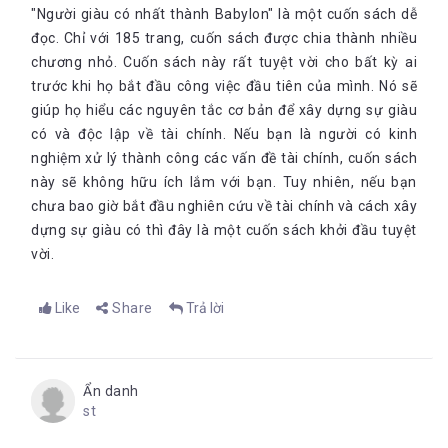
những mục tiêu lớn hơn. Đây là một tiến trình công việc mà
--------------------------------------------------
"Người giàu có nhất thành Babylon" là một cuốn sách dễ
qua đó sự giàu có sẽ dần dần tích lũy: trước hết là có được
đọc. Chỉ với 185 trang, cuốn sách được chia thành nhiều
những món tiền nhỏ rồi sau đó là những món tiền lớn hơn.
Theo dõi fanpage của Bookademy để cập nhật các thông tin
thú vị về sách tại link:
Bookademy
chương nhỏ. Cuốn sách này rất tuyệt vời cho bất kỳ ai
trước khi họ bắt đầu công việc đầu tiên của mình. Nó sẽ
Bạn đam mê viết lách, yêu thích đọc sách và muốn lan tỏa văn
giúp họ hiểu các nguyên tắc cơ bản để xây dựng sự giàu
hóa đọc tới cộng đồng của
YBOX.VN
? Đăng ký để trở thành
CTV Bookademy tại link:
http://bit.ly/bookademy_ctv
có và độc lập về tài chính. Nếu bạn là người có kinh
nghiệm xử lý thành công các vấn đề tài chính, cuốn sách
(*) Bản quyền bài viết thuộc về Bookademy - Ybox. Khi chia sẻ
hoặc đăng tải lại, vui lòng trích dẫn nguồn đầy đủ "Tên tác giả -
này sẽ không hữu ích lắm với bạn. Tuy nhiên, nếu bạn
Bookademy." Các bài viết trích nguồn không đầy đủ cú pháp
chưa bao giờ bắt đầu nghiên cứu về tài chính và cách xây
đều không được chấp nhận và phải gỡ bỏ.
dựng sự giàu có thì đây là một cuốn sách khởi đầu tuyệt
vời.
Like
Share
Trả lời
Ẩn danh
st