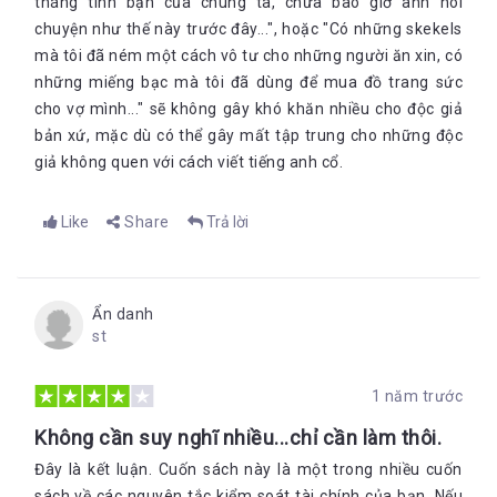
tháng tình bạn của chúng ta, chưa bao giờ anh nói
chuyện như thế này trước đây...", hoặc "Có những skekels
mà tôi đã ném một cách vô tư cho những người ăn xin, có
những miếng bạc mà tôi đã dùng để mua đồ trang sức
cho vợ mình..." sẽ không gây khó khăn nhiều cho độc giả
bản xứ, mặc dù có thể gây mất tập trung cho những độc
giả không quen với cách viết tiếng anh cổ.
Like
Share
Trả lời
Ẩn danh
st
1 năm trước
Không cần suy nghĩ nhiều...chỉ cần làm thôi.
Đây là kết luận. Cuốn sách này là một trong nhiều cuốn
sách về các nguyên tắc kiểm soát tài chính của bạn. Nếu