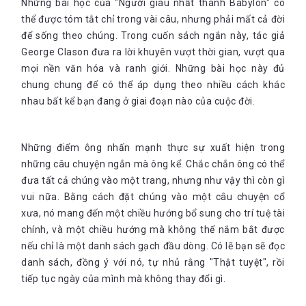
Những bài học của "Người giàu nhất thành Babylon" có
thể được tóm tắt chỉ trong vài câu, nhưng phải mất cả đời
để sống theo chúng. Trong cuốn sách ngắn này, tác giả
George Clason đưa ra lời khuyên vượt thời gian, vượt qua
mọi nền văn hóa và ranh giới. Những bài học này đủ
chung chung để có thể áp dụng theo nhiều cách khác
nhau bất kể bạn đang ở giai đoạn nào của cuộc đời.
Những điểm ông nhấn mạnh thực sự xuất hiện trong
những câu chuyện ngắn mà ông kể. Chắc chắn ông có thể
đưa tất cả chúng vào một trang, nhưng như vậy thì còn gì
vui nữa. Bằng cách đặt chúng vào một câu chuyện cổ
xưa, nó mang đến một chiều hướng bổ sung cho trí tuệ tài
chính, và một chiều hướng mà không thể nắm bắt được
nếu chỉ là một danh sách gạch đầu dòng. Có lẽ bạn sẽ đọc
danh sách, đồng ý với nó, tự nhủ rằng "Thật tuyệt", rồi
tiếp tục ngày của mình mà không thay đổi gì.