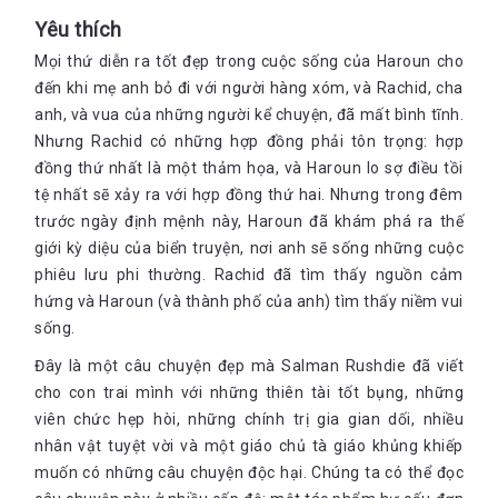
Yêu thích
Mọi thứ diễn ra tốt đẹp trong cuộc sống của Haroun cho
đến khi mẹ anh bỏ đi với người hàng xóm, và Rachid, cha
anh, và vua của những người kể chuyện, đã mất bình tĩnh.
Nhưng Rachid có những hợp đồng phải tôn trọng: hợp
đồng thứ nhất là một thảm họa, và Haroun lo sợ điều tồi
tệ nhất sẽ xảy ra với hợp đồng thứ hai. Nhưng trong đêm
trước ngày định mệnh này, Haroun đã khám phá ra thế
giới kỳ diệu của biển truyện, nơi anh sẽ sống những cuộc
phiêu lưu phi thường. Rachid đã tìm thấy nguồn cảm
hứng và Haroun (và thành phố của anh) tìm thấy niềm vui
sống.
Đây là một câu chuyện đẹp mà Salman Rushdie đã viết
cho con trai mình với những thiên tài tốt bụng, những
viên chức hẹp hòi, những chính trị gia gian dối, nhiều
nhân vật tuyệt vời và một giáo chủ tà giáo khủng khiếp
muốn có những câu chuyện độc hại. Chúng ta có thể đọc