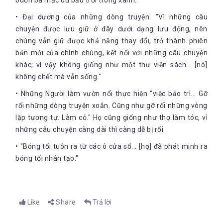
buồn bã mặc dù bầu trời trong xanh."
• Đại dương của những dòng truyện: "Vì những câu
chuyện được lưu giữ ở đây dưới dạng lưu động, nên
chúng vẫn giữ được khả năng thay đổi, trở thành phiên
bản mới của chính chúng, kết nối với những câu chuyện
khác; vì vậy không giống như một thư viện sách... [nó]
không chết mà vẫn sống."
• Những Người làm vườn nổi thực hiện "việc bảo trì... Gỡ
rối những dòng truyện xoắn. ​​Cũng như gỡ rối những vòng
lặp tương tự. Làm cỏ." Họ cũng giống như thợ làm tóc, vì
những câu chuyện càng dài thì càng dễ bị rối.
• "Bóng tối tuôn ra từ các ô cửa sổ... [họ] đã phát minh ra
bóng tối nhân tạo."
Like
Share
Trả lời