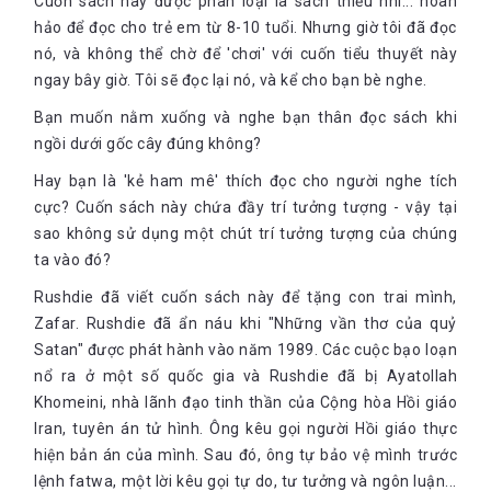
Cuốn sách này được phân loại là sách thiếu nhi... hoàn
hảo để đọc cho trẻ em từ 8-10 tuổi. Nhưng giờ tôi đã đọc
nó, và không thể chờ để 'chơi' với cuốn tiểu thuyết này
ngay bây giờ. Tôi sẽ đọc lại nó, và kể cho bạn bè nghe.
Bạn muốn nằm xuống và nghe bạn thân đọc sách khi
ngồi dưới gốc cây đúng không?
Hay bạn là 'kẻ ham mê' thích đọc cho người nghe tích
cực? Cuốn sách này chứa đầy trí tưởng tượng - vậy tại
sao không sử dụng một chút trí tưởng tượng của chúng
ta vào đó?
Rushdie đã viết cuốn sách này để tặng con trai mình,
Zafar. Rushdie đã ẩn náu khi "Những vần thơ của quỷ
Satan" được phát hành vào năm 1989. Các cuộc bạo loạn
nổ ra ở một số quốc gia và Rushdie đã bị Ayatollah
Khomeini, nhà lãnh đạo tinh thần của Cộng hòa Hồi giáo
Iran, tuyên án tử hình. Ông kêu gọi người Hồi giáo thực
hiện bản án của mình. Sau đó, ông tự bảo vệ mình trước
lệnh fatwa, một lời kêu gọi tự do, tư tưởng và ngôn luận...