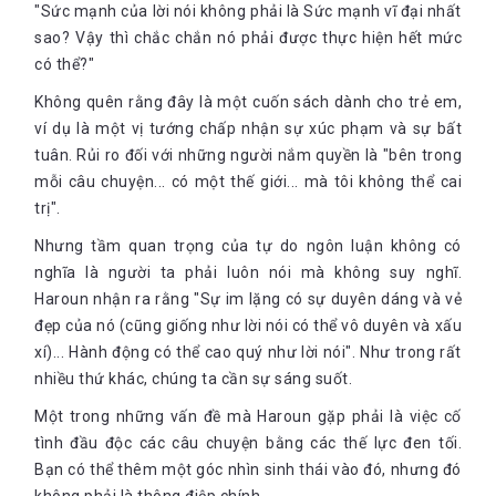
"Sức mạnh của lời nói không phải là Sức mạnh vĩ đại nhất
sao? Vậy thì chắc chắn nó phải được thực hiện hết mức
có thể?"
Không quên rằng đây là một cuốn sách dành cho trẻ em,
ví dụ là một vị tướng chấp nhận sự xúc phạm và sự bất
tuân. Rủi ro đối với những người nắm quyền là "bên trong
mỗi câu chuyện... có một thế giới... mà tôi không thể cai
trị".
Nhưng tầm quan trọng của tự do ngôn luận không có
nghĩa là người ta phải luôn nói mà không suy nghĩ.
Haroun nhận ra rằng "Sự im lặng có sự duyên dáng và vẻ
đẹp của nó (cũng giống như lời nói có thể vô duyên và xấu
xí)... Hành động có thể cao quý như lời nói". Như trong rất
nhiều thứ khác, chúng ta cần sự sáng suốt.
Một trong những vấn đề mà Haroun gặp phải là việc cố
tình đầu độc các câu chuyện bằng các thế lực đen tối.
Bạn có thể thêm một góc nhìn sinh thái vào đó, nhưng đó