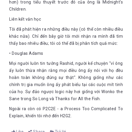
hơn) trong tiểu thuyết trước đó của ông là Midnight's
Children.
Liên kết văn học
Tôi đã phát hiện ra những điều này (có thể còn nhiều điều
khác nữa). Chỉ đến bây giờ tôi mới nhận ra mình đã tìm
thấy bao nhiêu điều; tôi có thể đã bị phân tích quá mức:
• Douglas Adams
Mọi người luôn tin tưởng Rashid, người kể chuyện "vì ông
ấy luôn thừa nhận rằng mọi điều ông ấy nói với họ đều
hoàn toàn không đúng sự thật". Không giống như các
chính trị gia muốn ông ấy phát biểu tại các cuộc mít tinh
của họ. Sự đảo ngược logic này hơi giống với Wonko the
Sane trong So Long và Thanks for All the Fish.
Ngoài ra còn có P2C2E - a Process Too Complicated To
Explain, khiến tôi nhớ đến H2G2.
Like
Share
Trả lời