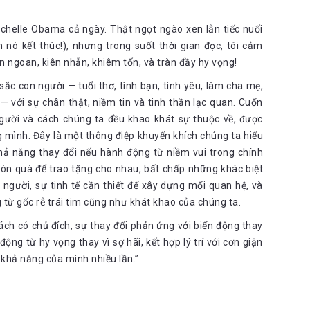
ichelle Obama cả ngày. Thật ngọt ngào xen lẫn tiếc nuối
nó kết thúc!), nhưng trong suốt thời gian đọc, tôi cảm
 ngoan, kiên nhẫn, khiêm tốn, và tràn đầy hy vọng!
c con người — tuổi thơ, tình bạn, tình yêu, làm cha mẹ,
 — với sự chân thật, niềm tin và tinh thần lạc quan. Cuốn
người và cách chúng ta đều khao khát sự thuộc về, được
 mình. Đây là một thông điệp khuyến khích chúng ta hiểu
hả năng thay đổi nếu hành động từ niềm vui trong chính
ón quà để trao tặng cho nhau, bất chấp những khác biệt
người, sự tinh tế cần thiết để xây dựng mối quan hệ, và
từ gốc rễ trái tim cũng như khát khao của chúng ta.
ách có chủ đích, sự thay đổi phản ứng với biến động thay
ộng từ hy vọng thay vì sợ hãi, kết hợp lý trí với cơn giận
khả năng của mình nhiều lần.”