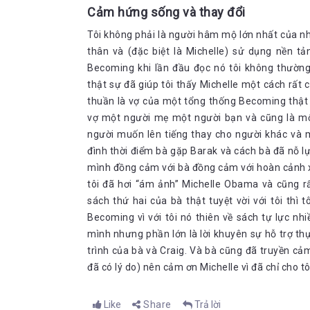
Cảm hứng sống và thay đổi
Tôi không phải là người hâm mộ lớn nhất của 
thân và (đặc biệt là Michelle) sử dụng nền tả
Becoming khi lần đầu đọc nó tôi không thường
thật sự đã giúp tôi thấy Michelle một cách rất 
thuần là vợ của một tổng thống Becoming thật 
vợ một người mẹ một người bạn và cũng là mộ
người muốn lên tiếng thay cho người khác và 
đình thời điểm bà gặp Barak và cách bà đã nỗ lực
mình đồng cảm với bà đồng cảm với hoàn cảnh xu
tôi đã hơi “ám ảnh” Michelle Obama và cũng rất 
sách thứ hai của bà thật tuyệt vời với tôi thì
Becoming vì với tôi nó thiên về sách tự lực nhi
mình nhưng phần lớn là lời khuyên sự hỗ trợ thự
trình của bà và Craig. Và bà cũng đã truyền cả
đã có lý do) nên cảm ơn Michelle vì đã chỉ cho 
Like
Share
Trả lời