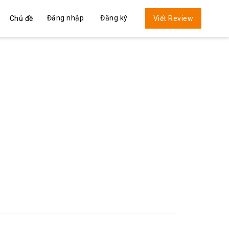
Đăng nhập
Đăng ký
Chủ đề
Viết Review