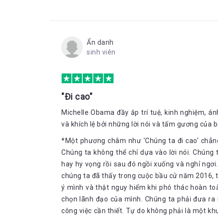
Ẩn danh
sinh viên
"Đi cao"
Michelle Obama đầy ắp trí tuệ, kinh nghiệm, á
và khích lệ bởi những lời nói và tấm gương của b
*Một phương châm như 'Chúng ta đi cao' chẳng c
Chúng ta không thể chỉ dựa vào lời nói. Chúng
hay hy vọng rồi sau đó ngồi xuống và nghỉ ngơi.
chúng ta đã thấy trong cuộc bầu cử năm 2016, t
ý mình và thật nguy hiểm khi phó thác hoàn to
chọn lãnh đạo của mình. Chúng ta phải đưa ra 
công việc cần thiết. Tự do không phải là một kh