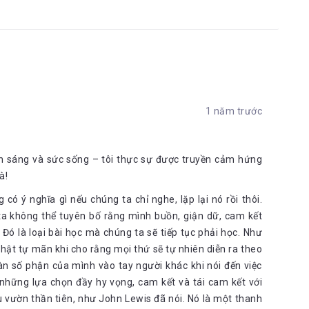
1 năm trước
nh sáng và sức sống – tôi thực sự được truyền cảm hứng
à!
ó ý nghĩa gì nếu chúng ta chỉ nghe, lặp lại nó rồi thôi.
 ta không thể tuyên bố rằng mình buồn, giận dữ, cam kết
 Đó là loại bài học mà chúng ta sẽ tiếp tục phải học. Như
hật tự mãn khi cho rằng mọi thứ sẽ tự nhiên diễn ra theo
àn số phận của mình vào tay người khác khi nói đến việc
những lựa chọn đầy hy vọng, cam kết và tái cam kết với
u vườn thần tiên, như John Lewis đã nói. Nó là một thanh