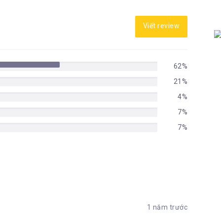
Viết review
62%
21%
4%
7%
7%
1 năm trước