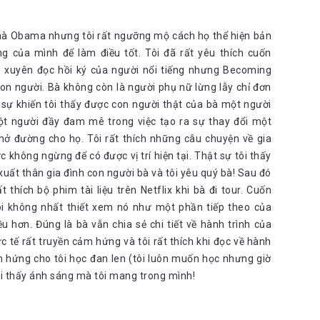
nhà Obama nhưng tôi rất ngưỡng mộ cách họ thể hiện bản
ng của mình để làm điều tốt. Tôi đã rất yêu thích cuốn
 xuyên đọc hồi ký của người nổi tiếng nhưng Becoming
con người. Bà không còn là người phụ nữ lừng lẫy chỉ đơn
sự khiến tôi thấy được con người thật của bà một người
t người đầy đam mê trong việc tạo ra sự thay đổi một
mở đường cho họ. Tôi rất thích những câu chuyện về gia
 không ngừng để có được vị trí hiện tại. Thật sự tôi thấy
ất thân gia đình con người bà và tôi yêu quý bà! Sau đó
thích bộ phim tài liệu trên Netflix khi bà đi tour. Cuốn
 tôi không nhất thiết xem nó như một phần tiếp theo của
ều hơn. Đúng là bà vẫn chia sẻ chi tiết về hành trình của
c tế rất truyền cảm hứng và tôi rất thích khi đọc về hành
m hứng cho tôi học đan len (tôi luôn muốn học nhưng giờ
tôi thấy ánh sáng mà tôi mang trong mình!