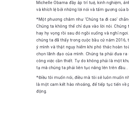
Michelle Obama đầy ắp trí tuệ, kinh nghiệm, á
và khích lệ bởi những lời nói và tấm gương của b
*Một phương châm như 'Chúng ta đi cao' chẳng c
Chúng ta không thể chỉ dựa vào lời nói. Chúng
hay hy vọng rồi sau đó ngồi xuống và nghỉ ngơi.
chúng ta đã thấy trong cuộc bầu cử năm 2016, t
ý mình và thật nguy hiểm khi phó thác hoàn to
chọn lãnh đạo của mình. Chúng ta phải đưa ra 
công việc cần thiết. Tự do không phải là một kh
tạ mà chúng ta phải liên tục nâng lên trên đầu...
*Điều tôi muốn nói, điều mà tôi sẽ luôn muốn nh
là một cam kết hào nhoáng, để tiếp tục tiến về 
động.