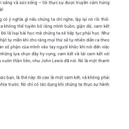
nh sáng và sức sống – tôi thực sự được truyền cảm hứng
à!
ó ý nghĩa gì nếu chúng ta chỉ nghe, lặp lại nó rồi thôi.
 ta không thể tuyên bố rằng mình buồn, giận dữ, cam kết
 Đó là loại bài học mà chúng ta sẽ tiếp tục phải học. Như
hật tự mãn khi cho rằng mọi thứ sẽ tự nhiên diễn ra theo
àn số phận của mình vào tay người khác khi nói đến việc
những lựa chọn đầy hy vọng, cam kết và tái cam kết với
u vườn thần tiên, như John Lewis đã nói. Nó là một thanh
ắc bạn, là thế này: Đi cao là một cam kết, và không phải
phía trước. Nó chỉ có tác dụng khi chúng ta thực sự hành