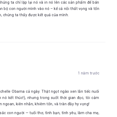
úng ta chỉ lặp lại nó và in nó lên các sản phẩm để bán
àn bộ con người mình vào nó – kể cả nỗi thất vọng và tổn
n, chúng ta thấy được kết quả của mình.
1 năm trước
ichelle Obama cả ngày. Thật ngọt ngào xen lẫn tiếc nuối
nó kết thúc!), nhưng trong suốt thời gian đọc, tôi cảm
 ngoan, kiên nhẫn, khiêm tốn, và tràn đầy hy vọng!
c con người — tuổi thơ, tình bạn, tình yêu, làm cha mẹ,