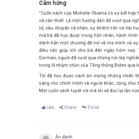
Cảm hứng
"Cuốn sách của Michelle Obama có sự kết hợp h
và cần thiết. Là một hướng dẫn để vượt qua ng
tế, câu chuyện cá nhân, sự khiêm tốn và hài h
mà bà đã học được trong hôn nhân, hành trình l
dành hẳn một chương để nói về mẹ mình và sự t
điều vẫn giúp ích cho bà đến ngày hôm nay. 
Gorman, người đã vượt qua chứng nói lắp nghiê
trong lễ nhậm chức của Tổng thống Biden qua bà
Tôi đã học được cách ăn mừng những chiến thắ
sáng cho chính mình và người khác, cũng như bi
Một cuốn sách tuyệt vời mà tôi sẽ đọc lại lần nữa
Like
Share
Trả lời
Ẩn danh