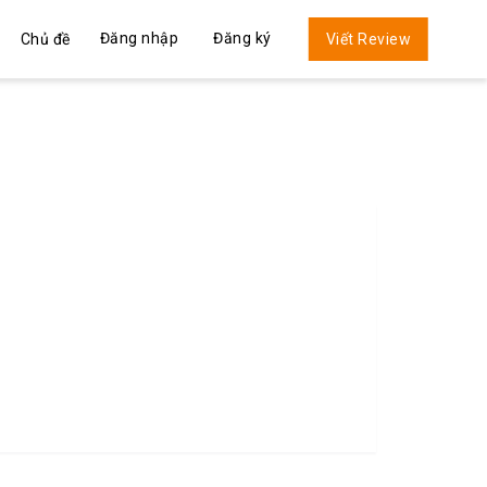
Đăng nhập
Đăng ký
Chủ đề
Viết Review