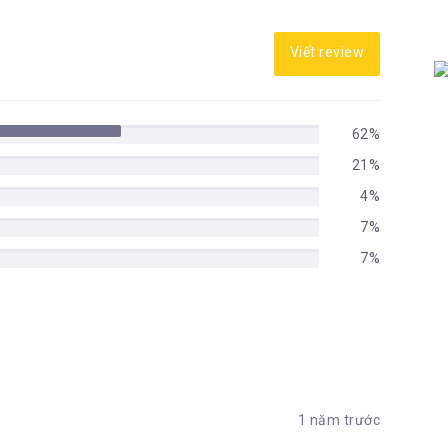
Viết review
62%
21%
4%
7%
7%
1 năm trước