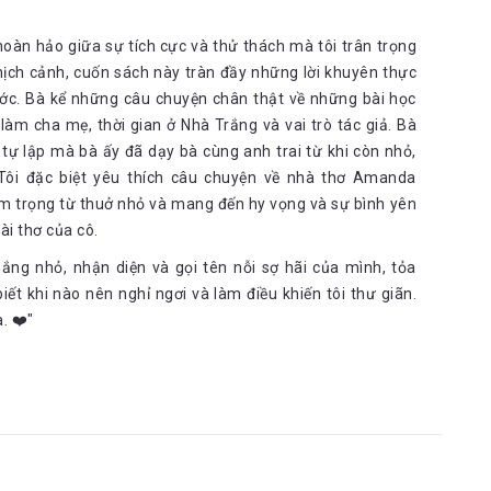
oàn hảo giữa sự tích cực và thử thách mà tôi trân trọng
hịch cảnh, cuốn sách này tràn đầy những lời khuyên thực
ước. Bà kể những câu chuyện chân thật về những bài học
àm cha mẹ, thời gian ở Nhà Trắng và vai trò tác giả. Bà
ự lập mà bà ấy đã dạy bà cùng anh trai từ khi còn nhỏ,
Tôi đặc biệt yêu thích câu chuyện về nhà thơ Amanda
m trọng từ thuở nhỏ và mang đến hy vọng và sự bình yên
i thơ của cô.
ng nhỏ, nhận diện và gọi tên nỗi sợ hãi của mình, tỏa
ết khi nào nên nghỉ ngơi và làm điều khiến tôi thư giãn.
. ❤️"