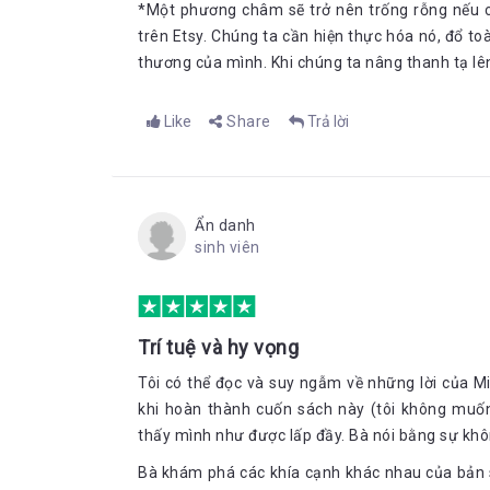
*Một phương châm sẽ trở nên trống rỗng nếu ch
trên Etsy. Chúng ta cần hiện thực hóa nó, đổ to
thương của mình. Khi chúng ta nâng thanh tạ lê
Like
Share
Trả lời
Ẩn danh
sinh viên
Trí tuệ và hy vọng
Tôi có thể đọc và suy ngẫm về những lời của M
khi hoàn thành cuốn sách này (tôi không muốn 
thấy mình như được lấp đầy. Bà nói bằng sự khôn
Bà khám phá các khía cạnh khác nhau của bản sắ