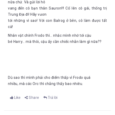
nữa chứ. Và gửi lời hô
vang đến cô bạn thân Sauron!!! Cố lên cô gái, thống trị
Trung Địa đi! Hãy vươn
tới những vì sao! Với con Balrog ở bên, cô làm được tất
cả!
Nhân vật chính Frodo thì… nhắc mình nhớ tới cậu
bé Harry… mà thôi, cậu ấy cần chiếc nhẫn làm gì nữa??
Dù sao thì mình phải cho điểm thấp vì Frodo quá
nhiều, mà các Orc thì chẳng thấy bao nhiêu.
Like
Share
Trả lời