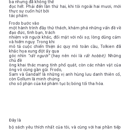
ba nhưng đã không thể
đọc hết. Phải đến lần thứ hai, khi tôi ngoài hai mươi, mới
thực sự cuốn hút bởi
tác phẩm.
Frodo bước vào
một hành trình đầy thử thách, khám phá những vấn đề về
đạo đức, tình bạn, trách
nhiệm với người khác, đối mặt với nỗi sợ, lòng dũng cảm
và hiểm nguy. Trong khi
mô tả cuộc chiến thiện ác quy mô toàn cầu, Tolkien đã
khắc họa xung đột ấy qua
góc nhìn
“rất người”
(hay nên nói là
rất hobbit)
. Những
chủ đề
ông khai thác mang tính phổ quát, còn các nhân vật của
ông vô cùng gần gũi. Frodo,
Sam và Gandalf là những vị anh hùng lưu danh thiên cổ,
còn Gollum là minh chứng
cho số phận của kẻ phàm tục bị bóng tối tha hóa.
Đây là
bộ sách yêu thích nhất của tôi, và cùng với hai phần tiếp