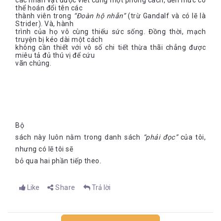
các nhân vật được viết cùng một phong cách, đến mức có
thể hoán đổi tên các
thành viên trong
“Đoàn hộ nhẫn”
(trừ Gandalf và có lẽ là
Strider). Và, hành
trình của họ vô cùng thiếu sức sống. Đồng thời, mạch
truyện bị kéo dài một cách
không cần thiết với vô số chi tiết thừa thãi chẳng được
miêu tả đủ thú vị để cứu
vãn chúng.
Bộ
sách này luôn nằm trong danh sách
“phải đọc”
của tôi,
nhưng có lẽ tôi sẽ
bỏ qua hai phần tiếp theo.
Like
Share
Trả lời