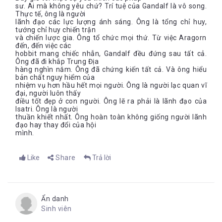
sư. Ai mà không yêu chứ? Trí tuệ của Gandalf là vô song.
Thực tế, ông là người
lãnh đạo các lực lượng ánh sáng. Ông là tổng chỉ huy,
tướng chỉ huy chiến trận
và chiến lược gia. Ông tổ chức mọi thứ. Từ việc Aragorn
đến, đến việc các
hobbit mang chiếc nhẫn, Gandalf đều đứng sau tất cả.
Ông đã đi khắp Trung Địa
hàng nghìn năm. Ông đã chứng kiến tất cả. Và ông hiểu
bản chất nguy hiểm của
nhiệm vụ hơn hầu hết mọi người. Ông là người lạc quan vĩ
đại, người luôn thấy
điều tốt đẹp ở con người. Ông lẽ ra phải là lãnh đạo của
Isatri. Ông là người
thuần khiết nhất. Ông hoàn toàn không giống người lãnh
đạo hay thay đổi của hội
mình.
Like
Share
Trả lời
Ẩn danh
Sinh viên