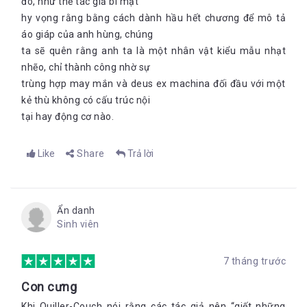
đó, như thể tác giả bí mật
hy vọng rằng bằng cách dành hầu hết chương để mô tả
áo giáp của anh hùng, chúng
ta sẽ quên rằng anh ta là một nhân vật kiểu mẫu nhạt
nhẽo, chỉ thành công nhờ sự
trùng hợp may mắn và deus ex machina đối đầu với một
kẻ thù không có cấu trúc nội
tại hay động cơ nào.
Like
Share
Trả lời
Ẩn danh
Sinh viên
7 tháng trước
Con cưng
Khi Quiller-Couch nói rằng các tác giả nên “giết những