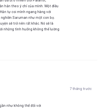
n đã bị ô nhiễm bởi Palantir,
n hắn theo ý chí của mình. Một điều
ắn tự coi mình ngang hàng với
sẽ nghiền Saruman như một con bọ.
ện sẽ trở nên rất khác. Nó sẽ là
với những tình huống không thể lường
7 tháng trước
 gần như không thể đối với