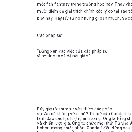
một fan fantasy trong trường hợp này. Thay vào
mười điểm để giải thích chính xác lý do tại sao t
biệt này. Hãy lấy từ nó những gì bạn muốn. Sẽ có 
Các pháp sư!
“Đừng xen vào việc của các pháp sư,
vì họ tinh tế và dễ nổi giận.”
Bây giờ tôi thực sự yêu thích các pháp
sư. Ai mà không yêu chứ? Trí tuệ của Gandalf là
lãnh đạo các lực lượng ánh sáng. Ông là tổng chỉ
và chiến lược gia. Ông tổ chức mọi thứ. Từ việc 
hobbit mang chiếc nhẫn, Gandalf đều đứng sau t