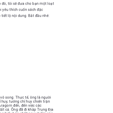
 đó, tôi sẽ đưa cho bạn một loạt
ôi yêu thích cuốn sách đặc
tiết lộ nội dung. Bắt đầu nhé:
 vô song. Thực tế, ông là người
 huy, tướng chỉ huy chiến trận
Aragorn đến, đến việc các
ất cả. Ông đã đi khắp Trung Địa