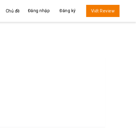
Đăng nhập
Đăng ký
Chủ đề
Viết Review