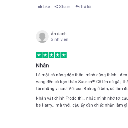
Like
Share
Trả lời
Ẩn danh
Sinh viên
Nhẫn
Là một cô nàng độc thân, mình cũng thích… đeo 
vang đến cô bạn thân Sauron!!! Cố lên cô gái, th
tới những vì sao! Với con Balrog ở bên, cô làm đư
Nhân vật chính Frodo thì… nhắc mình nhớ tới cậ
bé Harry… mà thôi, cậu ấy cần chiếc nhẫn làm g