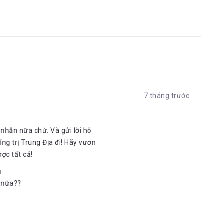
7 tháng trước
nhẫn nữa chứ. Và gửi lời hô
ống trị Trung Địa đi! Hãy vươn
ợc tất cả!
u
ì nữa??