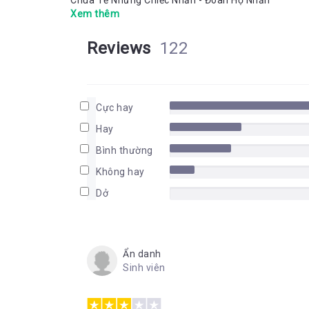
Chúa Tể Những Chiếc Nhẫn - Đoàn Hộ Nhẫn
Xem thêm
Reviews
122
Cực hay
Hay
Bình thường
Không hay
Dở
Ẩn danh
Sinh viên