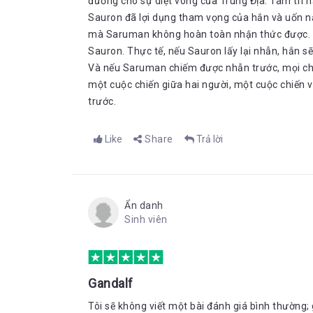
đường cho sự diệt vong của Trung Địa. Tâm trí hắ
Sauron đã lợi dụng tham vọng của hắn và uốn nắ
mà Saruman không hoàn toàn nhận thức được. H
Sauron. Thực tế, nếu Sauron lấy lại nhẫn, hắn 
Và nếu Saruman chiếm được nhẫn trước, mọi chuy
một cuộc chiến giữa hai người, một cuộc chiến 
trước.
Like
Share
Trả lời
Ẩn danh
Sinh viên
Gandalf
Tôi sẽ không viết một bài đánh giá bình thường;