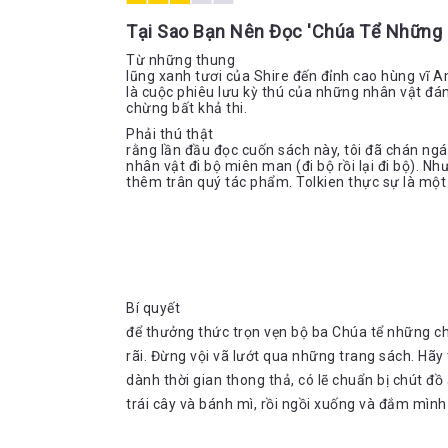
Tại Sao Bạn Nên Đọc 'Chúa Tể Những
Từ những thung
lũng xanh tươi của Shire đến đỉnh cao hùng vĩ 
là cuộc phiêu lưu kỳ thú của những nhân vật đ
chừng bất khả thi.
Phải thú thật
rằng lần đầu đọc cuốn sách này, tôi đã chán ngá
nhân vật đi bộ miên man (đi bộ rồi lại đi bộ). Như
thêm trân quý tác phẩm. Tolkien thực sự là một
Bí quyết
để thưởng thức trọn vẹn bộ ba Chúa tể những ch
rãi. Đừng vội vã lướt qua những trang sách. Hãy
dành thời gian thong thả, có lẽ chuẩn bị chút đồ
trái cây và bánh mì, rồi ngồi xuống và đắm mình