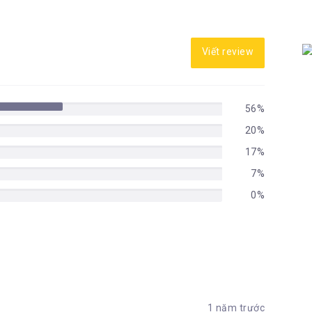
Viết review
56%
20%
17%
7%
0%
1 năm trước