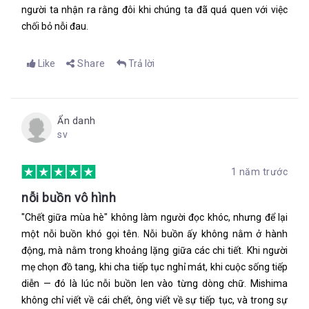
người ta nhận ra rằng đôi khi chúng ta đã quá quen với việc
chối bỏ nỗi đau.
Like
Share
Trả lời
Ẩn danh
sv
1 năm trước
nỗi buồn vô hình
"Chết giữa mùa hè" không làm người đọc khóc, nhưng để lại
một nỗi buồn khó gọi tên. Nỗi buồn ấy không nằm ở hành
động, mà nằm trong khoảng lặng giữa các chi tiết. Khi người
mẹ chọn đồ tang, khi cha tiếp tục nghỉ mát, khi cuộc sống tiếp
diễn — đó là lúc nỗi buồn len vào từng dòng chữ. Mishima
không chỉ viết về cái chết, ông viết về sự tiếp tục, và trong sự