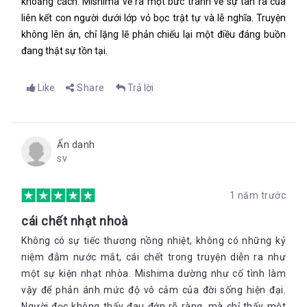
khoảng cách. Mishima vẽ ra một bức tranh về sự tan rã của
liên kết con người dưới lớp vỏ bọc trật tự và lễ nghĩa. Truyện
không lên án, chỉ lặng lẽ phản chiếu lại một điều đáng buồn
đang thật sự tồn tại.
Like
Share
Trả lời
Ẩn danh
sv
1 năm trước
cái chết nhạt nhoà
Không có sự tiếc thương nồng nhiệt, không có những kỷ
niệm đẫm nước mắt, cái chết trong truyện diễn ra như
một sự kiện nhạt nhòa. Mishima dường như cố tình làm
vậy để phản ánh mức độ vô cảm của đời sống hiện đại.
Người đọc không thấy đau đớn rõ ràng, mà chỉ thấy một