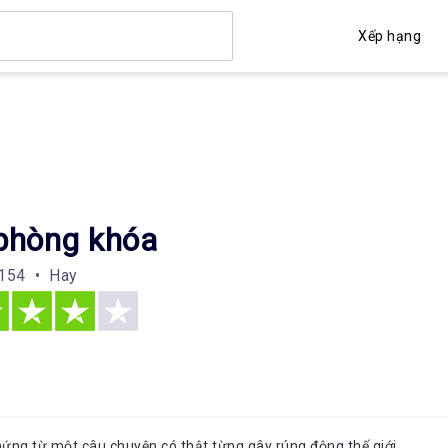
Xếp hạng
phòng khóa
154 • Hay
hứng từ một câu chuyện có thật từng gây rúng động thế giới