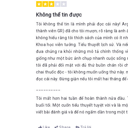
Không thể tin được
Tôi không thể tin là mình phải đọc cái này! A
thành viên GR) đã cho tôi mượn; rõ ràng là anh 
không hiểu rằng tôi thích sách của mình có ít nhấ
Khoa học viễn tưởng. Tiểu thuyết lịch sử. Và nếu
đưa chúng ra khỏi những mô tả chính thống về 
giống như một bức ảnh chụp nhanh cuộc sống nga
tôi đã phải đối mặt với đủ thứ buồn chán rồi 
chai thuốc độc - tôi không muốn uống thứ này. nh
đọc cái này. Đừng giận nếu tôi mất hai tháng để đ
__________
Tôi mất hơn hai tuần để hoàn thành nửa đầu. 
buổi tối. Một cuốn tiểu thuyết tuyệt vời và là mộ
viết bài đánh giá và để nó ngấm dần trong một t
Like
Share
Trả lời