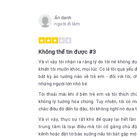
dữ ấy, tìm đến bến bờ bình yên. Chạm đến xúc cảm người đọc, không khó hiểu khi cuốn sách đã được dịch ra hơn
35 ngôn ngữ, được tạp chí The New York Times đánh
năm 2010 và Washington Post đưa vào Top 10 tiểu t
Ẩn danh
Khóa càn quét các nhà sách quốc tế, tiểu thuyết này 
người đi làm
trang trọng bằng giấy cao cấp, không làm mỏi tay 
Không thể tin được #3
Và vì vậy tôi nhận ra rằng lý do tôi né không 
khiến tôi muốn khóc, mọi lúc. Có lẽ tôi quá yếu đ
bất kỳ ảo tưởng nào về trẻ em - đối với tôi, 
những người lớn nhỏ bé.
Tôi thoải mái khi ở bên trẻ em và tôi thích c
không lý tưởng hóa chúng. Tuy nhiên, tôi có mộ
chắc điều đó đến từ đâu; tôi không nghĩ nó dựa t
Và vì vậy, thực sự rất khó để quay lại hết l
trung tâm là loại điều mà tôi cố gắng chủ đ
kênh hoặc đặt tờ báo xuống nếu tôi bắt gặp một