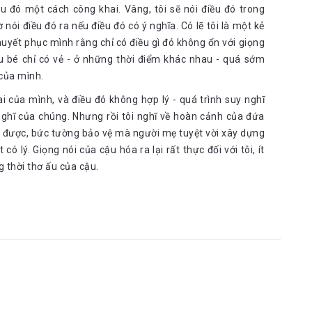
u đó một cách công khai. Vâng, tôi sẽ nói điều đó trong
nói điều đó ra nếu điều đó có ý nghĩa. Có lẽ tôi là một kẻ
thuyết phục mình rằng chỉ có điều gì đó không ổn với giọng
ậu bé chỉ có vẻ - ở những thời điểm khác nhau - quá sớm
 của mình.
ai của mình, và điều đó không hợp lý - quá trình suy nghĩ
nghĩ của chúng. Nhưng rồi tôi nghĩ về hoàn cảnh của đứa
ận được, bức tường bảo vệ mà người mẹ tuyệt vời xây dựng
t có lý. Giọng nói của cậu hóa ra lại rất thực đối với tôi, ít
g thời thơ ấu của cậu.