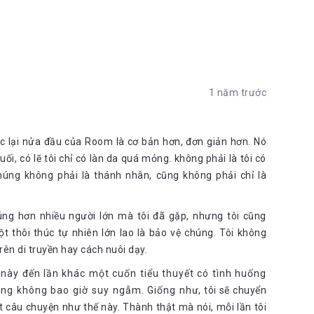
 giá là một trong 6 cuốn tiểu thuyết đáng đọc nhất trong
huyết đáng đọc nhất thế giới. 7 năm sau khi Căn Phòng
đã chính thức có mặt tại Việt Nam. Thiết kế tinh tế, sách in
người đọc dù dung lượng của nó tròm trèm 500 trang.
1 năm trước
đọc lại nửa đầu của Room là cơ bản hơn, đơn giản hơn. Nó
uối, có lẽ tôi chỉ có làn da quá mỏng. không phải là tôi có
chúng không phải là thánh nhân, cũng không phải chỉ là
húng hơn nhiều người lớn mà tôi đã gặp, nhưng tôi cũng
t thôi thúc tự nhiên lớn lao là bảo vệ chúng. Tôi không
rên di truyền hay cách nuôi dạy.
ần này đến lần khác một cuốn tiểu thuyết có tình huống
ộng không bao giờ suy ngẫm. Giống như, tôi sẽ chuyển
 câu chuyện như thế này. Thành thật mà nói, mỗi lần tôi