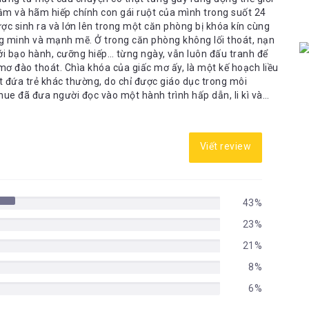
ầm và hãm hiếp chính con gái ruột của mình trong suốt 24
ng minh và mạnh mẽ. Ở trong căn phòng không lối thoát, nạn
ới bạo hành, cưỡng hiếp… từng ngày, vẫn luôn đấu tranh để
ấy, là một kế hoạch liều
t đứa trẻ khác thường, do chỉ được giáo dục trong môi
e đã đưa người đọc vào một hành trình hấp dẫn, li kì và
òng của hai mẹ con để thấy thế giới trong đó không chỉ giới
 tận bằng ngôn từ của người mẹ, bằng khả năng tưởng
Viết review
hập với cuộc sống thực tế của hai mẹ con cũng đầy khủng
uộc sống trong căn phòng khóa khiến Jack nhiều phen hoảng
g ngôn ngữ của trẻ thơ. Người đọc vì thế mà hiểu hơn, cảm
ó, càng thấy vai trò người mẹ to lớn thế nào với sự phát
43%
iên nhẫn, người mẹ có thể vượt mọi trở ngại về không gian, địa
 làm nên những điều tưởng chừng bất khả. Hiện thực
23%
út của Emma Donoghue không quá khốc liệt nhưng vẫn chạm
21%
ệm thời gian cô gái ấy bị hại, có thể thấy được sự điềm tĩnh lạ
i được vài tuần…”. Sở thích bệnh hoạn đã khiến cô nữ sinh
8%
ú cưng cho một tên biến thái. Tưởng sẽ buông xuôi, tưởng
rì, vẫn thúc giục bản thân phải nỗ lực hàng ngày. Thế mới
6%
t cứ lúc nào. Vấn đề là làm thế nào để vượt qua được con sóng