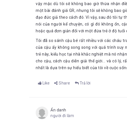
vậy mặc dù tôi sẽ không bao giờ thừa nhận điề
một bài đánh giá GR, nhưng tôi sẽ không bao giờ 
đạo đức giả theo cách đó. Vì vậy, sau đó tôi tự 
nói của người kể chuyện, có gì đó không ổn, c
hoặc quá đơn giản đối với một đứa trẻ ở độ tuổi
Tôi đã so sánh cậu bé rất nhiều với các cháu tr
của cậu ấy không song song với quá trình suy 
trẻ này, kiểu học tại nhà khắc nghiệt mà nó nh
cho cậu, cách cậu diễn giải thế giới... và có lý, rấ
nhất là dựa trên sự hiểu biết của tôi về cuộc sốn
Like
Share
Trả lời
Ẩn danh
người đi làm