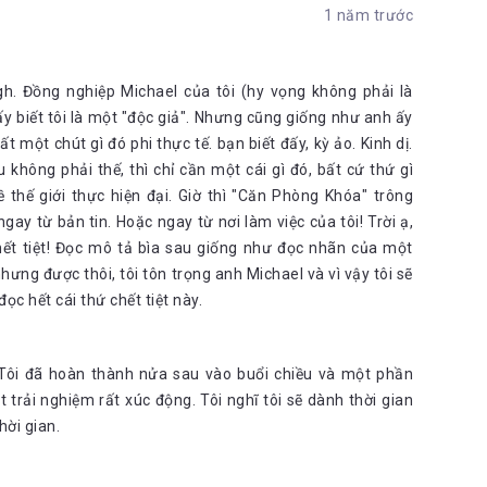
1 năm trước
rgh. Đồng nghiệp Michael của tôi (hy vọng không phải là
ấy biết tôi là một "độc giả". Nhưng cũng giống như anh ấy
t một chút gì đó phi thực tế. bạn biết đấy, kỳ ảo. Kinh dị.
 không phải thế, thì chỉ cần một cái gì đó, bất cứ thứ gì
thế giới thực hiện đại. Giờ thì "Căn Phòng Khóa" trông
y từ bản tin. Hoặc ngay từ nơi làm việc của tôi! Trời ạ,
chết tiệt! Đọc mô tả bìa sau giống như đọc nhãn của một
ưng được thôi, tôi tôn trọng anh Michael và vì vậy tôi sẽ
ọc hết cái thứ chết tiệt này.
Tôi đã hoàn thành nửa sau vào buổi chiều và một phần
t trải nghiệm rất xúc động. Tôi nghĩ tôi sẽ dành thời gian
hời gian.