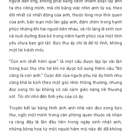
người đàn ông, không phải bằng cách chiếm đoạt lấy anh
ta cho riêng mình, mà chỉ bằng việc nhìn anh từ xa, theo
dõi nhất cử nhất động của anh, thuộc lòng mọi thói quen
của anh, bấn loạn mỗi lần gặp anh, đắm chìm trong hạnh
phúc những khi hai người bên nhau, và rồi lặng lẽ sinh con
và nuôi dưỡng đứa bé trong niềm hạnh phúc của một tình
yêu chưa bao giờ tắt. Bức thư ấy chỉ là để tỏ tình, không
một lời trách móc.
“Con em chết hôm qua.” là một câu được lặp lại vài lần
trong bức thư cho tới khi nó được bổ sung thêm câu “Nó
cũng là con anh.” Cuộc đời của người phụ nữ ấy hình như
cũng khá bi kịch theo một góc nhìn thông thường, nhưng
đọc xong tôi lại không có cái cảm giác nặng nề thương
xót. Tôi chỉ nhớ đến tình yêu của cô ấy.
Truyện kết lại bằng hình ảnh anh nhà văn đọc xong bức
thư, ngồi một mình trong căn phòng quen thuộc và nhận
ra rằng đây là lần đầu tiên trong ngày sinh nhật anh,
những bông hoa từ một người hâm mộ nào đó đã không