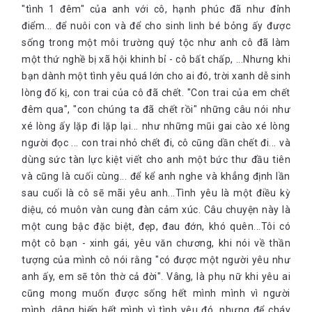
"tình 1 đêm" của anh với cô, hạnh phúc đã như đỉnh
điểm... để nuôi con và để cho sinh linh bé bỏng ấy được
sống trong một môi trường quý tộc như anh cô đã làm
một thứ nghề bị xã hội khinh bỉ - cô bất chấp, ...Nhưng khi
bạn dành một tình yêu quá lớn cho ai đó, trời xanh dễ sinh
lòng đố kị, con trai của cô đã chết. "Con trai của em chết
đêm qua", "con chúng ta đã chết rồi" những câu nói như
xé lòng ấy lặp đi lặp lại... như những mũi gai cào xé lòng
người đọc ... con trai nhỏ chết đi, cô cũng dần chết đi... và
dùng sức tàn lực kiệt viết cho anh một bức thư đầu tiên
và cũng là cuối cùng... để kể anh nghe và khẳng định lần
sau cuối là cô sẽ mãi yêu anh...Tình yêu là một điều kỳ
diệu, có muôn vàn cung đàn cảm xúc. Câu chuyện này là
một cung bậc đặc biệt, đẹp, đau đớn, khó quên...Tôi có
một cô bạn - xinh gái, yêu văn chương, khi nói về thần
tượng của mình cô nói rằng "có được một người yêu như
anh ấy, em sẽ tôn thờ cả đời". Vâng, là phụ nữ khi yêu ai
cũng mong muốn được sống hết mình mình vì người
mình, dâng hiến hết mình vì tình yêu đó, nhưng để cháy