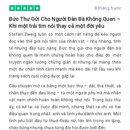
8 tháng trước
Bức Thư Gửi Cho Người Đàn Bà Không Quen –
Khi một trái tim nói thay cả một đời yêu
Stefan Zweig luôn có một cách rất riêng để kéo người
đọc vào thế giới nội tâm của nhân vật – nhẹ nhàng, tinh
tế nhưng đầy sức nặng. Bức thư gửi cho người đàn bà
không quen là minh chứng hoàn hảo cho điều đó: một
truyện ngắn tưởng chừng giản dị nhưng lại mang theo
một dư chấn tình cảm mạnh mẽ kéo dài rất lâu sau khi
trang sách cuối cùng được gấp lại.
Câu chuyện mở ra bằng một bức thư – dài, tha thiết, và
chân thực đến đau lòng – từ một người phụ nữ mà nhân
vật nam chính hoàn toàn không nhớ nổi. Trong bức thư
ấy, cô kể lại cả cuộc đời mình, nhưng thật ra chỉ có hai
điều quan trọng nhất: anh và tình yêu dành cho anh. Một
tình yêu bắt đầu từ thuở thiếu nữ, lớn lên trong im lặng,
cháy bỏng nhưng chưa từng đòi hỏi được biết đến.