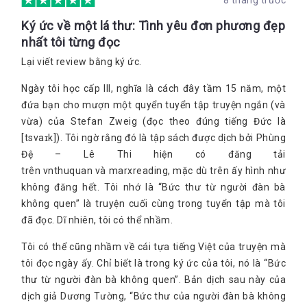
Ký ức về một lá thư: Tình yêu đơn phương đẹp
nhất tôi từng đọc
Lại viết review bằng ký ức.
Ngày tôi học cấp III, nghĩa là cách đây tầm 15 năm, một
đứa bạn cho mượn một quyển tuyển tập truyện ngắn (và
vừa) của Stefan Zweig (đọc theo đúng tiếng Đức là
[tsvaɪk]). Tôi ngờ rằng đó là tập sách được dịch bởi Phùng
Đệ – Lê Thi hiện có đăng tải
trên vnthuquan và marxreading, mặc dù trên ấy hình như
không đăng hết. Tôi nhớ là “Bức thư từ người đàn bà
không quen” là truyện cuối cùng trong tuyển tập mà tôi
đã đọc. Dĩ nhiên, tôi có thể nhầm.
Tôi có thể cũng nhầm về cái tựa tiếng Việt của truyện mà
tôi đọc ngày ấy. Chỉ biết là trong ký ức của tôi, nó là “Bức
thư từ người đàn bà không quen”. Bản dịch sau này của
dịch giả Dương Tường, “Bức thư của người đàn bà không