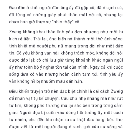
Đau đớn ở chỗ: người đàn ông ấy đã gặp cô, đã ở cạnh cô,
đã từng có những giây phút thân mật với cô, nhưng lại
chưa bao giờ thực sự “nhìn thấy” cô.
Zweig không khai thác tình yêu đơn phương như một bi
kịch rẻ tiền. Trái lại, ông biến nó thành một thứ ánh sáng
tinh khiết mà người phụ nữ mang trong đời như một đức
tin. Cô yêu không van nài, không trách móc, không đòi hỏi
được đáp lại; cô chỉ lưu giữ từng khoảnh khắc ngắn ngủi
ấy như toàn bộ ý nghĩa tồn tại của mình. Ngay cả khi cuộc
sống đưa cô vào những hoàn cảnh tăm tối, tình yêu ấy
vẫn không hề bị nhuốm màu oán hận.
Điều khiến truyện trở nên đặc biệt chính là cái cách Zweig
để nhân vật tự kể chuyện. Câu chữ nhẹ nhàng mà như rút
từ tim, không phô trương mà lại sắc bén trong từng cảm
giác. Người đọc bị cuốn vào dòng hồi tưởng ấy một cách
tự nhiên, cho đến khi nhận ra sự thật đau lòng: bức thư
được viết từ một người đang ở ranh giới của sự sống và