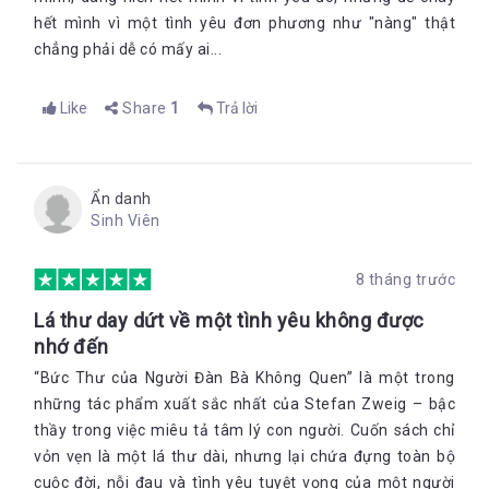
hết mình vì một tình yêu đơn phương như "nàng" thật
chẳng phải dễ có mấy ai...
Like
Share
1
Trả lời
Ẩn danh
Sinh Viên
8 tháng trước
Lá thư day dứt về một tình yêu không được
nhớ đến
“Bức Thư của Người Đàn Bà Không Quen” là một trong
những tác phẩm xuất sắc nhất của Stefan Zweig – bậc
thầy trong việc miêu tả tâm lý con người. Cuốn sách chỉ
vỏn vẹn là một lá thư dài, nhưng lại chứa đựng toàn bộ
cuộc đời, nỗi đau và tình yêu tuyệt vọng của một người