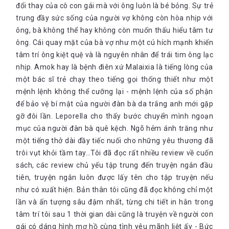
đổi thay của cô con gái mà với ông luôn là bé bỏng. Sự trẻ
trung đầy sức sống của người vợ không còn hòa nhịp với
ông, bà không thể hay không còn muốn thấu hiểu tâm tư
ông. Cái quay mặt của bà vợ như một cú hích mạnh khiến
tâm trí ông kiệt quệ và là nguyên nhân để trái tim ông lạc
nhịp. Amok hay là bệnh điên xứ Malaixia là tiếng lòng của
một bác sĩ trẻ chạy theo tiếng gọi thống thiết như một
mệnh lệnh không thể cưỡng lại - mệnh lệnh của số phận
để bảo vệ bí mật của người đàn bà da trắng anh mới gặp
gỡ đôi lần. Leporella cho thấy bước chuyển mình ngoạn
mục của người đàn bà quê kệch. Ngõ hẻm ánh trăng như
một tiếng thở dài đầy tiếc nuối cho những yêu thương đã
trôi vụt khỏi tầm tay…Tôi đã đọc rất nhiều review về cuốn
sách, các review chủ yếu tập trung đến truyện ngắn đầu
tiên, truyện ngắn luôn được lấy tên cho tập truyện nếu
như có xuất hiện. Bản thân tôi cũng đã đọc không chỉ một
lần và ấn tượng sâu đậm nhất, từng chi tiết in hằn trong
tâm trí tôi sau 1 thời gian dài cũng là truyện về người con
gái có dáng hình mơ hồ cùng tình yêu mãnh liệt ấy - Bức