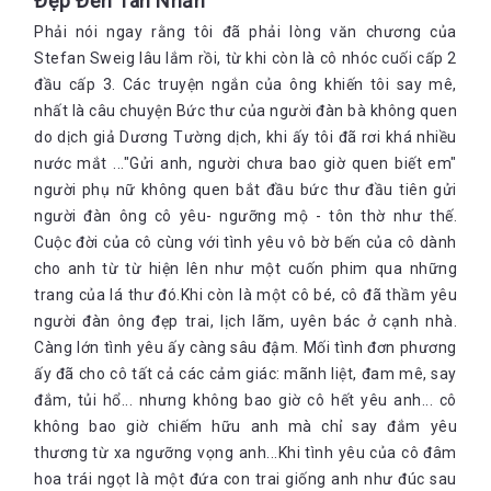
Đẹp Đến Tàn Nhẫn
Phải nói ngay rằng tôi đã phải lòng văn chương của
Stefan Sweig lâu lắm rồi, từ khi còn là cô nhóc cuối cấp 2
đầu cấp 3. Các truyện ngắn của ông khiến tôi say mê,
nhất là câu chuyện Bức thư của người đàn bà không quen
do dịch giả Dương Tường dịch, khi ấy tôi đã rơi khá nhiều
nước mắt ..."Gửi anh, người chưa bao giờ quen biết em"
người phụ nữ không quen bắt đầu bức thư đầu tiên gửi
người đàn ông cô yêu- ngưỡng mộ - tôn thờ như thế.
Cuộc đời của cô cùng với tình yêu vô bờ bến của cô dành
cho anh từ từ hiện lên như một cuốn phim qua những
trang của lá thư đó.Khi còn là một cô bé, cô đã thầm yêu
người đàn ông đẹp trai, lịch lãm, uyên bác ở cạnh nhà.
Càng lớn tình yêu ấy càng sâu đậm. Mối tình đơn phương
ấy đã cho cô tất cả các cảm giác: mãnh liệt, đam mê, say
đắm, tủi hổ... nhưng không bao giờ cô hết yêu anh... cô
không bao giờ chiếm hữu anh mà chỉ say đắm yêu
thương từ xa ngưỡng vọng anh...Khi tình yêu của cô đâm
hoa trái ngọt là một đứa con trai giống anh như đúc sau