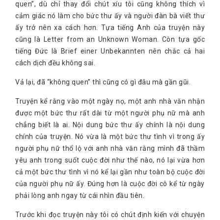
quen”, dù chỉ thay đổi chút xíu tôi cũng không thích vì
cảm giác nó làm cho bức thư ấy và người đàn bà viết thư
ấy trở nên xa cách hơn. Tựa tiếng Anh của truyện này
cũng là Letter from an Unknown Woman. Còn tựa gốc
tiếng Đức là Brief einer Unbekannten nên chắc cả hai
cách dịch đều không sai.
Vả lại, đã “không quen” thì cũng có gì đâu mà gần gũi.
Truyện kể rằng vào một ngày nọ, một anh nhà văn nhận
được một bức thư rất dài từ một người phụ nữ mà anh
chẳng biết là ai. Nội dung bức thư ấy chính là nội dung
chính của truyện. Nó vừa là một bức thư tình vì trong ấy
người phụ nữ thổ lộ với anh nhà văn rằng mình đã thầm
yêu anh trong suốt cuộc đời như thế nào, nó lại vừa hơn
cả một bức thư tình vì nó kể lại gần như toàn bộ cuộc đời
của người phụ nữ ấy. Đúng hơn là cuộc đời cô kể từ ngày
phải lòng anh ngay từ cái nhìn đầu tiên.
Trước khi đọc truyện này tôi có chút định kiến với chuyện