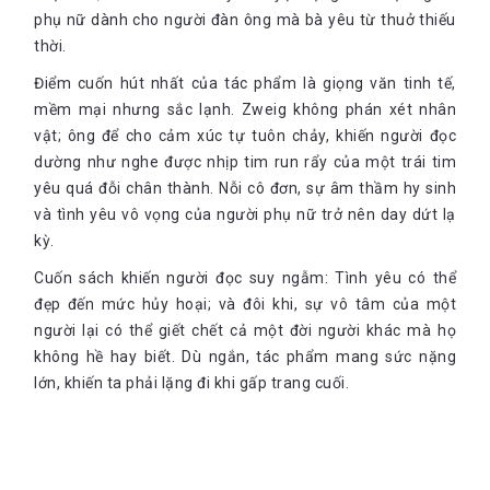
phụ nữ dành cho người đàn ông mà bà yêu từ thuở thiếu
thời.
Điểm cuốn hút nhất của tác phẩm là giọng văn tinh tế,
mềm mại nhưng sắc lạnh. Zweig không phán xét nhân
vật; ông để cho cảm xúc tự tuôn chảy, khiến người đọc
dường như nghe được nhịp tim run rẩy của một trái tim
yêu quá đỗi chân thành. Nỗi cô đơn, sự âm thầm hy sinh
và tình yêu vô vọng của người phụ nữ trở nên day dứt lạ
kỳ.
Cuốn sách khiến người đọc suy ngẫm: Tình yêu có thể
đẹp đến mức hủy hoại; và đôi khi, sự vô tâm của một
người lại có thể giết chết cả một đời người khác mà họ
không hề hay biết. Dù ngắn, tác phẩm mang sức nặng
lớn, khiến ta phải lặng đi khi gấp trang cuối.