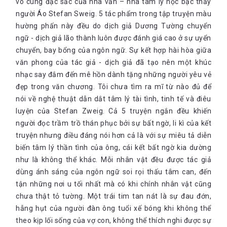
vô cùng đặc sắc của nhà văn – nhà tâm lý học bậc thầy
người Áo Stefan Sweig. 5 tác phẩm trong tập truyện màu
hường phấn này đều do dịch giả Dương Tường chuyển
ngữ - dịch giả lão thành luôn được đánh giá cao ở sự uyển
chuyển, bay bổng của ngôn ngữ. Sự kết hợp hài hòa giữa
văn phong của tác giả - dịch giả đã tạo nên một khúc
nhạc say đắm đến mê hồn dành tặng những người yêu vẻ
đẹp trong văn chương. Tôi chưa tìm ra mĩ từ nào đủ để
nói về nghệ thuật dẫn dắt tâm lý tài tình, tinh tế và điêu
luyện của Stefan Zweig. Cả 5 truyện ngắn đều khiến
người đọc trầm trồ thán phục bởi sự bất ngờ, li kì của kết
truyện nhưng điều đáng nói hơn cả là với sự miêu tả diễn
biến tâm lý thần tình của ông, cái kết bất ngờ kia dường
như là không thể khác. Mỗi nhân vật đều được tác giả
dùng ánh sáng của ngôn ngữ soi rọi thấu tâm can, đến
tận những nơi u tối nhất mà có khi chính nhân vật cũng
chưa thật tỏ tường. Một trái tim tan nát là sự đau đớn,
hẫng hụt của người đàn ông tuổi xế bóng khi không thể
theo kịp lối sống của vợ con, không thể thích nghi được sự