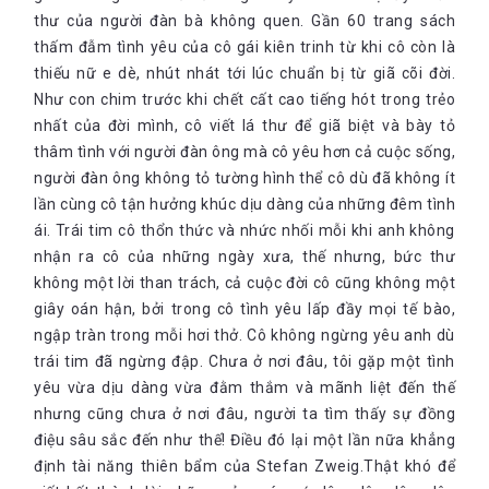
thư của người đàn bà không quen. Gần 60 trang sách
thấm đẫm tình yêu của cô gái kiên trinh từ khi cô còn là
thiếu nữ e dè, nhút nhát tới lúc chuẩn bị từ giã cõi đời.
Như con chim trước khi chết cất cao tiếng hót trong trẻo
nhất của đời mình, cô viết lá thư để giã biệt và bày tỏ
thâm tình với người đàn ông mà cô yêu hơn cả cuộc sống,
người đàn ông không tỏ tường hình thể cô dù đã không ít
lần cùng cô tận hưởng khúc dịu dàng của những đêm tình
ái. Trái tim cô thổn thức và nhức nhối mỗi khi anh không
nhận ra cô của những ngày xưa, thế nhưng, bức thư
không một lời than trách, cả cuộc đời cô cũng không một
giây oán hận, bởi trong cô tình yêu lấp đầy mọi tế bào,
ngập tràn trong mỗi hơi thở. Cô không ngừng yêu anh dù
trái tim đã ngừng đập. Chưa ở nơi đâu, tôi gặp một tình
yêu vừa dịu dàng vừa đằm thắm và mãnh liệt đến thế
nhưng cũng chưa ở nơi đâu, người ta tìm thấy sự đồng
điệu sâu sắc đến như thế! Điều đó lại một lần nữa khẳng
định tài năng thiên bẩm của Stefan Zweig.Thật khó để