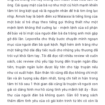
ông. Cái quay mặt của bà vợ như một cú hích mạnh khiến
tâm trí ông kiệt quệ và là nguyên nhân để trái tim ông lạc
nhịp. Amok hay là bệnh điên xứ Malaixia là tiếng lòng của
một bác sĩ trẻ chạy theo tiếng gọi thống thiết như một
mệnh lệnh không thể cưỡng lại - mệnh lệnh của số phận
để bảo vệ bí mật của người đàn bà da trắng anh mới gặp
gỡ đôi lần. Leporella cho thấy bước chuyển mình ngoạn
mục của người đàn bà quê kệch. Ngõ hẻm ánh trăng như
một tiếng thở dài đầy tiếc nuối cho những yêu thương đã
trôi vụt khỏi tầm tay…Tôi đã đọc rất nhiều review về cuốn
sách, các review chủ yếu tập trung đến truyện ngắn đầu
tiên, truyện ngắn luôn được lấy tên cho tập truyện nếu
như có xuất hiện. Bản thân tôi cũng đã đọc không chỉ một
lần và ấn tượng sâu đậm nhất, từng chi tiết in hằn trong
tâm trí tôi sau 1 thời gian dài cũng là truyện về người con
gái có dáng hình mơ hồ cùng tình yêu mãnh liệt ấy - Bức
thư của người đàn bà không quen. Gần 60 trang sách
thấm đẫm tình yêu của cô gái kiên trinh từ khi cô còn là