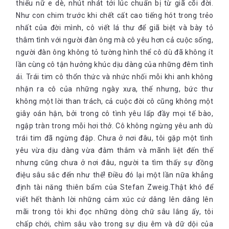
thiếu nữ e dè, nhút nhát tới lúc chuẩn bị từ giã cõi đời.
Như con chim trước khi chết cất cao tiếng hót trong trẻo
nhất của đời mình, cô viết lá thư để giã biệt và bày tỏ
thâm tình với người đàn ông mà cô yêu hơn cả cuộc sống,
người đàn ông không tỏ tường hình thể cô dù đã không ít
lần cùng cô tận hưởng khúc dịu dàng của những đêm tình
ái. Trái tim cô thổn thức và nhức nhối mỗi khi anh không
nhận ra cô của những ngày xưa, thế nhưng, bức thư
không một lời than trách, cả cuộc đời cô cũng không một
giây oán hận, bởi trong cô tình yêu lấp đầy mọi tế bào,
ngập tràn trong mỗi hơi thở. Cô không ngừng yêu anh dù
trái tim đã ngừng đập. Chưa ở nơi đâu, tôi gặp một tình
yêu vừa dịu dàng vừa đằm thắm và mãnh liệt đến thế
nhưng cũng chưa ở nơi đâu, người ta tìm thấy sự đồng
điệu sâu sắc đến như thế! Điều đó lại một lần nữa khẳng
định tài năng thiên bẩm của Stefan Zweig.Thật khó để
viết hết thành lời những cảm xúc cứ dâng lên dâng lên
mãi trong tôi khi đọc những dòng chữ sâu lắng ấy, tôi
chấp chới, chìm sâu vào trong sự dịu êm và dữ dội của