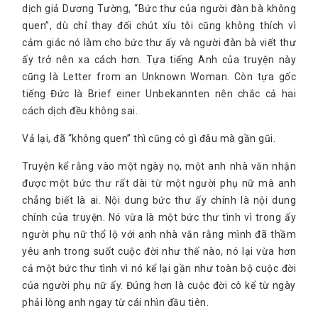
dịch giả Dương Tường, “Bức thư của người đàn bà không
quen”, dù chỉ thay đổi chút xíu tôi cũng không thích vì
cảm giác nó làm cho bức thư ấy và người đàn bà viết thư
ấy trở nên xa cách hơn. Tựa tiếng Anh của truyện này
cũng là Letter from an Unknown Woman. Còn tựa gốc
tiếng Đức là Brief einer Unbekannten nên chắc cả hai
cách dịch đều không sai.
Vả lại, đã “không quen” thì cũng có gì đâu mà gần gũi.
Truyện kể rằng vào một ngày nọ, một anh nhà văn nhận
được một bức thư rất dài từ một người phụ nữ mà anh
chẳng biết là ai. Nội dung bức thư ấy chính là nội dung
chính của truyện. Nó vừa là một bức thư tình vì trong ấy
người phụ nữ thổ lộ với anh nhà văn rằng mình đã thầm
yêu anh trong suốt cuộc đời như thế nào, nó lại vừa hơn
cả một bức thư tình vì nó kể lại gần như toàn bộ cuộc đời
của người phụ nữ ấy. Đúng hơn là cuộc đời cô kể từ ngày
phải lòng anh ngay từ cái nhìn đầu tiên.