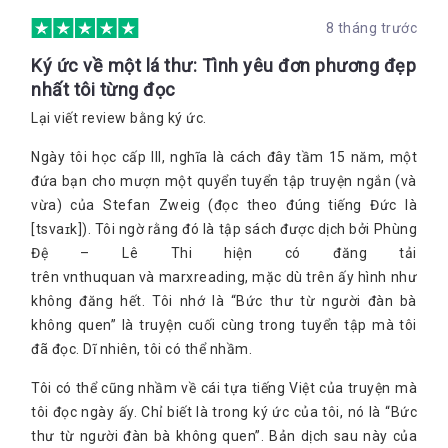
8 tháng trước
Ký ức về một lá thư: Tình yêu đơn phương đẹp
nhất tôi từng đọc
Lại viết review bằng ký ức.
Ngày tôi học cấp III, nghĩa là cách đây tầm 15 năm, một
đứa bạn cho mượn một quyển tuyển tập truyện ngắn (và
vừa) của Stefan Zweig (đọc theo đúng tiếng Đức là
[tsvaɪk]). Tôi ngờ rằng đó là tập sách được dịch bởi Phùng
Đệ – Lê Thi hiện có đăng tải
trên vnthuquan và marxreading, mặc dù trên ấy hình như
không đăng hết. Tôi nhớ là “Bức thư từ người đàn bà
không quen” là truyện cuối cùng trong tuyển tập mà tôi
đã đọc. Dĩ nhiên, tôi có thể nhầm.
Tôi có thể cũng nhầm về cái tựa tiếng Việt của truyện mà
tôi đọc ngày ấy. Chỉ biết là trong ký ức của tôi, nó là “Bức
thư từ người đàn bà không quen”. Bản dịch sau này của