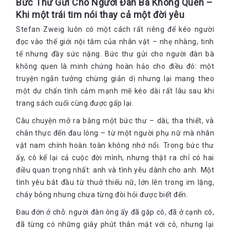
Bức Thư Gửi Cho Người Đàn Bà Không Quen –
Khi một trái tim nói thay cả một đời yêu
Stefan Zweig luôn có một cách rất riêng để kéo người
đọc vào thế giới nội tâm của nhân vật – nhẹ nhàng, tinh
tế nhưng đầy sức nặng. Bức thư gửi cho người đàn bà
không quen là minh chứng hoàn hảo cho điều đó: một
truyện ngắn tưởng chừng giản dị nhưng lại mang theo
một dư chấn tình cảm mạnh mẽ kéo dài rất lâu sau khi
trang sách cuối cùng được gấp lại.
Câu chuyện mở ra bằng một bức thư – dài, tha thiết, và
chân thực đến đau lòng – từ một người phụ nữ mà nhân
vật nam chính hoàn toàn không nhớ nổi. Trong bức thư
ấy, cô kể lại cả cuộc đời mình, nhưng thật ra chỉ có hai
điều quan trọng nhất: anh và tình yêu dành cho anh. Một
tình yêu bắt đầu từ thuở thiếu nữ, lớn lên trong im lặng,
cháy bỏng nhưng chưa từng đòi hỏi được biết đến.
Đau đớn ở chỗ: người đàn ông ấy đã gặp cô, đã ở cạnh cô,
đã từng có những giây phút thân mật với cô, nhưng lại