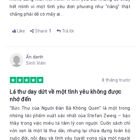
hết mình vì một tình yêu đơn phương như "nàng" thật
chẳng phải dễ có mấy ai...
Like
Share
1
Trả lời
Ẩn danh
Sinh Viên
8 tháng trước
Lá thư day dứt về một tình yêu không được
nhớ đến
“Bức Thư của Người Đàn Bà Không Quen” là một trong
những tác phẩm xuất sắc nhất của Stefan Zweig – bậc
thầy trong việc miêu tả tâm lý con người. Cuốn sách chỉ
vỏn vẹn là một lá thư dài, nhưng lại chứa đựng toàn bộ
cuộc đời, nỗi đau và tình yêu tuyệt vọng của một người