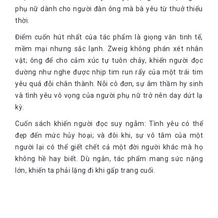
phụ nữ dành cho người đàn ông mà bà yêu từ thuở thiếu
thời.
Điểm cuốn hút nhất của tác phẩm là giọng văn tinh tế,
mềm mại nhưng sắc lạnh. Zweig không phán xét nhân
vật; ông để cho cảm xúc tự tuôn chảy, khiến người đọc
dường như nghe được nhịp tim run rẩy của một trái tim
yêu quá đỗi chân thành. Nỗi cô đơn, sự âm thầm hy sinh
và tình yêu vô vọng của người phụ nữ trở nên day dứt lạ
kỳ.
Cuốn sách khiến người đọc suy ngẫm: Tình yêu có thể
đẹp đến mức hủy hoại; và đôi khi, sự vô tâm của một
người lại có thể giết chết cả một đời người khác mà họ
không hề hay biết. Dù ngắn, tác phẩm mang sức nặng
lớn, khiến ta phải lặng đi khi gấp trang cuối.