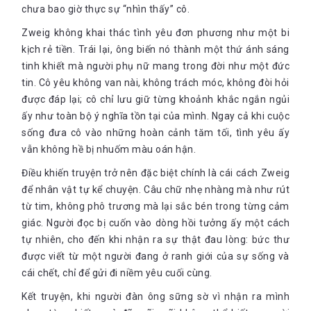
chưa bao giờ thực sự “nhìn thấy” cô.
Zweig không khai thác tình yêu đơn phương như một bi
kịch rẻ tiền. Trái lại, ông biến nó thành một thứ ánh sáng
tinh khiết mà người phụ nữ mang trong đời như một đức
tin. Cô yêu không van nài, không trách móc, không đòi hỏi
được đáp lại; cô chỉ lưu giữ từng khoảnh khắc ngắn ngủi
ấy như toàn bộ ý nghĩa tồn tại của mình. Ngay cả khi cuộc
sống đưa cô vào những hoàn cảnh tăm tối, tình yêu ấy
vẫn không hề bị nhuốm màu oán hận.
Điều khiến truyện trở nên đặc biệt chính là cái cách Zweig
để nhân vật tự kể chuyện. Câu chữ nhẹ nhàng mà như rút
từ tim, không phô trương mà lại sắc bén trong từng cảm
giác. Người đọc bị cuốn vào dòng hồi tưởng ấy một cách
tự nhiên, cho đến khi nhận ra sự thật đau lòng: bức thư
được viết từ một người đang ở ranh giới của sự sống và
cái chết, chỉ để gửi đi niềm yêu cuối cùng.
Kết truyện, khi người đàn ông sững sờ vì nhận ra mình