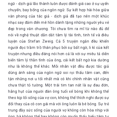
ngữ - dịch giả lão thành luôn được đánh giá cao ở sự uyển
chuyển, bay bổng của ngôn ngữ. Sự kết hợp hài hòa giữa
văn phong của tác giả - dịch giả đã tạo nên một khúc
nhạc say đắm đến mê hồn dành tặng những người yêu vẻ
đẹp trong văn chương. Tôi chưa tìm ra mĩ từ nào đủ để
nói về nghệ thuật dẫn dắt tâm lý tài tình, tinh tế và điêu
luyện của Stefan Zweig. Cả 5 truyện ngắn đều khiến
người đọc trầm trồ thán phục bởi sự bất ngờ, li kì của kết
truyện nhưng điều đáng nói hơn cả là với sự miêu tả diễn
biến tâm lý thần tình của ông, cái kết bất ngờ kia dường
như là không thể khác. Mỗi nhân vật đều được tác giả
dùng ánh sáng của ngôn ngữ soi rọi thấu tâm can, đến
tận những nơi u tối nhất mà có khi chính nhân vật cũng
chưa thật tỏ tường. Một trái tim tan nát là sự đau đớn,
hẫng hụt của người đàn ông tuổi xế bóng khi không thể
theo kịp lối sống của vợ con, không thể thích nghi được sự
đổi thay của cô con gái mà với ông luôn là bé bỏng. Sự trẻ
trung đầy sức sống của người vợ không còn hòa nhịp với
ông, bà không thể hay không còn muốn thấu hiểu tâm tư