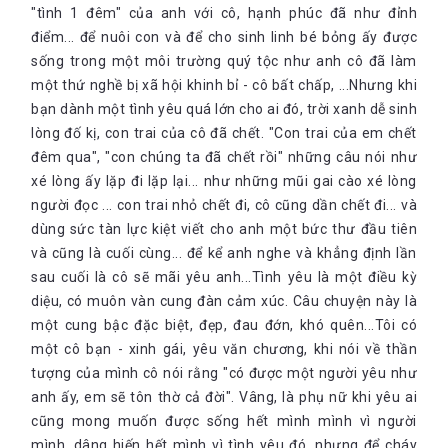
"tình 1 đêm" của anh với cô, hạnh phúc đã như đỉnh
điểm... để nuôi con và để cho sinh linh bé bỏng ấy được
sống trong một môi trường quý tộc như anh cô đã làm
một thứ nghề bị xã hội khinh bỉ - cô bất chấp, ...Nhưng khi
bạn dành một tình yêu quá lớn cho ai đó, trời xanh dễ sinh
lòng đố kị, con trai của cô đã chết. "Con trai của em chết
đêm qua", "con chúng ta đã chết rồi" những câu nói như
xé lòng ấy lặp đi lặp lại... như những mũi gai cào xé lòng
người đọc ... con trai nhỏ chết đi, cô cũng dần chết đi... và
dùng sức tàn lực kiệt viết cho anh một bức thư đầu tiên
và cũng là cuối cùng... để kể anh nghe và khẳng định lần
sau cuối là cô sẽ mãi yêu anh...Tình yêu là một điều kỳ
diệu, có muôn vàn cung đàn cảm xúc. Câu chuyện này là
một cung bậc đặc biệt, đẹp, đau đớn, khó quên...Tôi có
một cô bạn - xinh gái, yêu văn chương, khi nói về thần
tượng của mình cô nói rằng "có được một người yêu như
anh ấy, em sẽ tôn thờ cả đời". Vâng, là phụ nữ khi yêu ai
cũng mong muốn được sống hết mình mình vì người
mình, dâng hiến hết mình vì tình yêu đó, nhưng để cháy