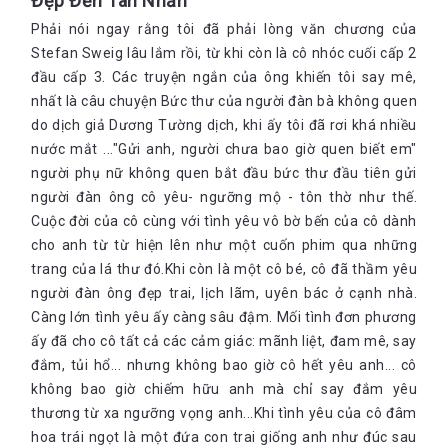
Đẹp Đến Tàn Nhẫn
Phải nói ngay rằng tôi đã phải lòng văn chương của
Stefan Sweig lâu lắm rồi, từ khi còn là cô nhóc cuối cấp 2
đầu cấp 3. Các truyện ngắn của ông khiến tôi say mê,
nhất là câu chuyện Bức thư của người đàn bà không quen
do dịch giả Dương Tường dịch, khi ấy tôi đã rơi khá nhiều
nước mắt ..."Gửi anh, người chưa bao giờ quen biết em"
người phụ nữ không quen bắt đầu bức thư đầu tiên gửi
người đàn ông cô yêu- ngưỡng mộ - tôn thờ như thế.
Cuộc đời của cô cùng với tình yêu vô bờ bến của cô dành
cho anh từ từ hiện lên như một cuốn phim qua những
trang của lá thư đó.Khi còn là một cô bé, cô đã thầm yêu
người đàn ông đẹp trai, lịch lãm, uyên bác ở cạnh nhà.
Càng lớn tình yêu ấy càng sâu đậm. Mối tình đơn phương
ấy đã cho cô tất cả các cảm giác: mãnh liệt, đam mê, say
đắm, tủi hổ... nhưng không bao giờ cô hết yêu anh... cô
không bao giờ chiếm hữu anh mà chỉ say đắm yêu
thương từ xa ngưỡng vọng anh...Khi tình yêu của cô đâm
hoa trái ngọt là một đứa con trai giống anh như đúc sau