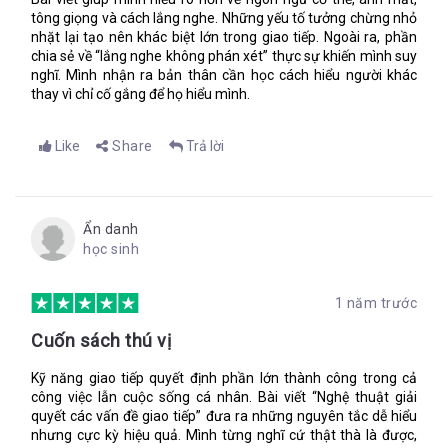
Khi quản lý một dự án/nhân viên, thì giao tiếp giữa người và
tông giọng và cách lắng nghe. Những yếu tố tưởng chừng nhỏ
người là chuyện không thể tránh khỏi. Giao tiếp công sở chắc
nhặt lại tạo nên khác biệt lớn trong giao tiếp. Ngoài ra, phần
chắn không thể thiếu việc đưa ra các kỳ vọng, phản hồi và
chia sẻ về “lắng nghe không phán xét” thực sự khiến mình suy
hướng dẫn. Vì chúng là một phần của công việc. Kỳ vọng và
nghĩ. Mình nhận ra bản thân cần học cách hiểu người khác
Hướng dẫn, hai khái niệm này dễ hiểu nhất trong số chúng.
thay vì chỉ cố gắng để họ hiểu mình.
Vậy còn Phản hồi. Phản hồi là gì?
Phản hồi là góp ý trực tiếp về cách làm việc của mọi người
Like
Share
Trả lời
trong mối tương quan với các kỳ vọng và mục tiêu. Giao
tiếp này cần sự trung thực và thân thiện, được đưa ra để
giúp nhân viên giảm áp lực và sự thiếu chắc chắn để hoàn
thành được mục tiêu của họ. Phản hồi nên được đưa ra
Ẩn danh
trực tiếp hoặc qua điện thoại ngay lập tức.
học sinh
1 năm trước
Từ định nghĩa này, tác giả phân loại hai loại Phản hồi thường
gặp trong công sở: Phản hồi Tích cực và Phản hồi Chuyển
Cuốn sách thú vị
hướng. Đúng như tên gọi, Phản hồi Tích cực làm rõ những
cách ứng xử tích cực và được khuyến khích. Còn Phản hồi Tiêu
Kỹ năng giao tiếp quyết định phần lớn thành công trong cả
cực được đưa ra nhằm đề nghị nhân viên thay đổi cho tốt hơn,
công việc lẫn cuộc sống cá nhân. Bài viết “Nghệ thuật giải
đáp ứng mục tiêu và kỳ vọng của công ty.
quyết các vấn đề giao tiếp” đưa ra những nguyên tắc dễ hiểu
Từ đây, tác giả đưa ra quy trình sử dụng cho từng loại phản
nhưng cực kỳ hiệu quả. Mình từng nghĩ cứ thật thà là được,