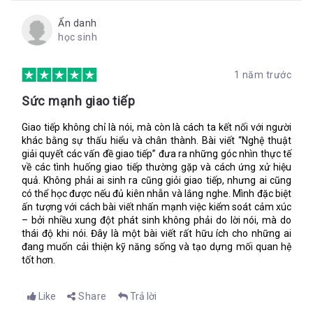
“Cô ta làm việc không tận tâm”
Ẩn danh
học sinh
“Anh đó thật là lười biếng”
“Sao lại có thể loại đó được nhỉ? Người gì mà chẳng quan tâm
tới công việc gì cả!”
1 năm trước
Gán mác cho ai đó có thể làm thỏa mãn cái tôi của người đóng
Sức mạnh giao tiếp
mác ngay tức thì nhưng về lâu về dài thì hành động này (dù có
thành lời hay không) lại không có ích gì mấy. Gán mác phá hủy
Giao tiếp không chỉ là nói, mà còn là cách ta kết nối với người
không khí thân thiện trong công ty, làm mọi người kỳ thị nhau,
khác bằng sự thấu hiểu và chân thành. Bài viết “Nghệ thuật
bới móc nhau, và ghê gớm nhất là, làm giảm hiệu suất công
giải quyết các vấn đề giao tiếp” đưa ra những góc nhìn thực tế
việc.
về các tình huống giao tiếp thường gặp và cách ứng xử hiệu
quả. Không phải ai sinh ra cũng giỏi giao tiếp, nhưng ai cũng
“Một đầu mối mà xung đột về giao tiếp tồn tại khi mọi
có thể học được nếu đủ kiên nhẫn và lắng nghe. Mình đặc biệt
người phán đoán về ai đó dưới góc nhìn tiêu cực. Việc gán
ấn tượng với cách bài viết nhấn mạnh việc kiểm soát cảm xúc
mác hoặc gọi tên không mang lại cách giải quyết vấn đề
– bởi nhiều xung đột phát sinh không phải do lời nói, mà do
hoặc sự giao tiếp.” (trích Chương 6)
thái độ khi nói. Đây là một bài viết rất hữu ích cho những ai
đang muốn cải thiện kỹ năng sống và tạo dựng mối quan hệ
“Những dự đoán này sinh ra sự đổ tội”. (trích Chương 6)
tốt hơn.
Gán mác khiến cho mọi người không thể tin tưởng lẫn nhau.
Gán mác khiến cho những xung đột và hiềm khích kéo dài âm
Like
Share
Trả lời
ỉ. Gán mác còn tạo ra nhiều cảm xúc tiêu cực khó chịu khác
như: cảm giác bị ức hiếp, cảm giác không được thông cảm,