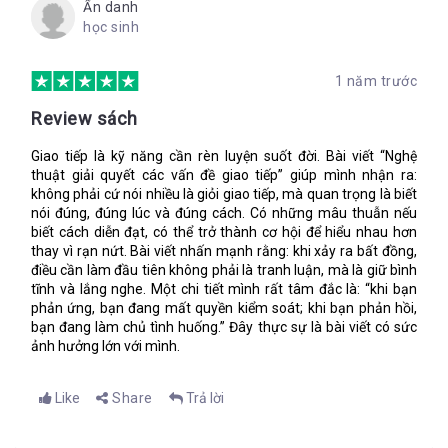
hứng
Ẩn danh
học sinh
Phần II – Sử dụng kỹ năng quy trình để ngăn chặn và giải
quyết các vấn đề giao tiếp
1 năm trước
Phần III – Điều khiển các cuộc Hội thoại hợp tác
Trong đó, theo tôi, những nội dung quan trọng nhất là Chương
Review sách
4, Chương 6 và Chương 7 (Phần II) và Chương 8 (Phần III).
Chương 4 đề cập về công cụ giao tiếp và ở Chương 8, tác giả
Giao tiếp là kỹ năng cần rèn luyện suốt đời. Bài viết “Nghệ
sẽ tiếp nối giải thích rõ ràng hơn một vấn đề then chốt được đề
thuật giải quyết các vấn đề giao tiếp” giúp mình nhận ra:
cập ở cuối Chương 4. Chương 6 nói về thói quen phán đoán
không phải cứ nói nhiều là giỏi giao tiếp, mà quan trọng là biết
trong công việc và Chương 7 thì nói về những vấn đề liên quan
nói đúng, đúng lúc và đúng cách. Có những mâu thuẫn nếu
biết cách diễn đạt, có thể trở thành cơ hội để hiểu nhau hơn
đến con người. Bạn cũng nên xem qua Chương 11 vì nội dung
thay vì rạn nứt. Bài viết nhấn mạnh rằng: khi xảy ra bất đồng,
chương này cũng rất hữu ích chứ không thừa.
điều cần làm đầu tiên không phải là tranh luận, mà là giữ bình
tĩnh và lắng nghe. Một chi tiết mình rất tâm đắc là: “khi bạn
phản ứng, bạn đang mất quyền kiểm soát; khi bạn phản hồi,
Một trong những vấn đề nghiêm trọng thường xảy ra trong
bạn đang làm chủ tình huống.” Đây thực sự là bài viết có sức
các công ty là việc bất hòa giữa các nhân viên, hoặc giữa nhân
ảnh hưởng lớn với mình.
viên và quản lý. Bất hòa về nhiều mặt, về nhiều vấn đề. Nguyên
nhân chính dẫn tới những bất hòa không đáng có kể trên chính
là Thói quan Phán đoán, hay nói nôm na là Gán Mác. Và với ý
Like
Share
Trả lời
nghĩa Tiêu Cực.