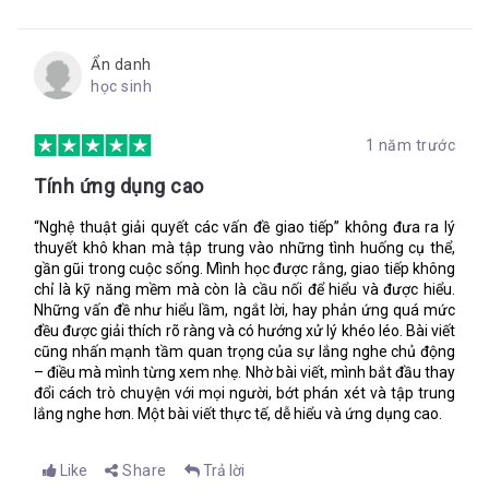
cảm thấy đối phương không chịu hiểu mình,… và sau cùng là
sự đổ tội.
Ẩn danh
Và kết quả cuối cùng là: áp lực công việc đè nặng, hiệu suất
học sinh
công việc sút kém, và chất lượng công việc không được như ý.
Đó, bạn thấy sợ chưa?
1 năm trước
Rõ là vậy, gán mác không giúp ích được gì cho công việc. Thế
sao người ta lại cứ tiếp tục gán mác, trong khi chỉ cần kiên trì
Tính ứng dụng cao
một tí để tìm ra vấn đề thì mọi chuyện đã có thể dừng lại được
rồi.
“Nghệ thuật giải quyết các vấn đề giao tiếp” không đưa ra lý
thuyết khô khan mà tập trung vào những tình huống cụ thể,
Vì thế, ta cần phải phá vỡ thói quen chủ quan không có ích
gần gũi trong cuộc sống. Mình học được rằng, giao tiếp không
này. Nếu ta nhìn nhận sự việc theo hướng khách quan và đầy
chỉ là kỹ năng mềm mà còn là cầu nối để hiểu và được hiểu.
đủ thì hẵn ta đã nhìn ra được nguyên nhân thật sự của vấn đề
Những vấn đề như hiểu lầm, ngắt lời, hay phản ứng quá mức
để từ đó có cách giải quyết triệt để.
đều được giải thích rõ ràng và có hướng xử lý khéo léo. Bài viết
cũng nhấn mạnh tầm quan trọng của sự lắng nghe chủ động
“Dưới đây là quy trình bốn bước mà bạn có thể sử dụng để
– điều mà mình từng xem nhẹ. Nhờ bài viết, mình bắt đầu thay
gỡ bỏ phán đoán:
đổi cách trò chuyện với mọi người, bớt phán xét và tập trung
Tuyên bố vấn đề - định nghĩa của bạn về vấn đề (kẻ trốn việc,
lắng nghe hơn. Một bài viết thực tế, dễ hiểu và ứng dụng cao.
độc đoán…)
Chỉ ra các cách ứng xử thực tế - điều mà bạn mắt thấy tai
Like
Share
Trả lời
nghe. Kiểm chứng lại “sự thật” và loại bỏ mọi phán đoán.