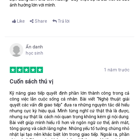
được viết tốt nhất trong cả cuốn sách. Bạn nên đọc Chương 6
ảnh hưởng lớn với mình.
rồi đọc tới Chương 7, vì nội dung Chương 6 sẽ được đề cập lăn
tăn ở Chương 7. Nhưng bạn có thể đọc Chương 7 trước nếu
bạn muốn đọc gấp những gợi ý giải quyết xung đột giao tiếp từ
Like
Share
Trả lời
tác giả.
Một nội dung quan trọng trong cuốn sách này nằm ở Chương
4 – Quản lý quy trình làm việc: Các công cụ giao tiếp.
Ẩn danh
Thoạt nghe tên chương, ta sẽ khó hình dung nội dung chương
học sinh
nói về vấn đề gì. Thật ra, “công cụ giao tiếp” ở đây là chỉ những
quy trình giao tiếp dùng để làm việc và quản lý công việc. Ở các
1 năm trước
công ty lớn thường có các quy trình kỹ thuật. Tác giả muốn áp
dụng tính quy trình đó vào trong giao tiếp, tạo thành các quy
Cuốn sách thú vị
trình giao tiếp dùng để làm việc và quản lý công việc.
Và vì quy trình vốn có tính logic và dễ hiểu đối với mọi người
Kỹ năng giao tiếp quyết định phần lớn thành công trong cả
nên chúng có thể làm dịu bớt những căng thẳng trong các
công việc lẫn cuộc sống cá nhân. Bài viết “Nghệ thuật giải
cuộc gặp mặt.
quyết các vấn đề giao tiếp” đưa ra những nguyên tắc dễ hiểu
nhưng cực kỳ hiệu quả. Mình từng nghĩ cứ thật thà là được,
Theo tôi, cái gọi là “quy trình giao tiếp” này phù hợp với những
nhưng sự thật là: cách nói quan trọng không kém gì nội dung.
công ty và tập đoàn lớn hơn là những công ty nhỏ hay siêu
Bài viết giúp mình hiểu rõ hơn về ngôn ngữ cơ thể, ánh mắt,
nhỏ. Dầu vậy, đây cũng là một ý tưởng hay và rất đáng suy
tông giọng và cách lắng nghe. Những yếu tố tưởng chừng nhỏ
ngẫm phải không nào?
nhặt lại tạo nên khác biệt lớn trong giao tiếp. Ngoài ra, phần