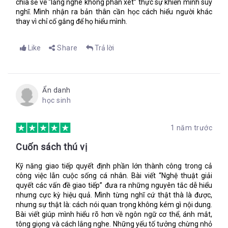
chia sẻ về “lắng nghe không phán xét” thực sự khiến mình suy
Cũng như trong Chương 6 và Chương 7, tác giả đưa ra các ví
nghĩ. Mình nhận ra bản thân cần học cách hiểu người khác
dụ về quy trình làm việc mang nhiều yếu tố giao tiếp.
thay vì chỉ cố gắng để họ hiểu mình.
Dưới đây là một số bước của quy trình bán hàng điển hình:
Trước khi bán hàng
Like
Share
Trả lời
Liên hệ ban đầu
Thỏa thuận về quy trình mua bán giữa khách hàng và nhân
viên kinh doanh
Định giá
Ẩn danh
Diễn giải – bằng chứng về giá trị
học sinh
Thỏa thuận mua và đàm phán về hợp đồng
Quá trình hậu mãi và dịch vụ chăm sóc khách hàng
1 năm trước
Như các bạn cũng có thể thấy, đây là quy trình bán hàng có ký
hợp đồng. Việc giao tiếp giữa nhân viên kinh doanh và khách
Cuốn sách thú vị
hàng đã chiếm hơn một nửa quy trình. Muốn cho việc giao tiếp
này diễn ra suôn sẻ, cần nhất đó là bước “Trước khi bán hàng”
Kỹ năng giao tiếp quyết định phần lớn thành công trong cả
– chủ yếu là tìm hiểu khách hàng đầy đủ và thật kỹ lưỡng
công việc lẫn cuộc sống cá nhân. Bài viết “Nghệ thuật giải
trước khi liên hệ với họ. Thế nào là đầy đủ và kỹ lưỡng sẽ tùy
quyết các vấn đề giao tiếp” đưa ra những nguyên tắc dễ hiểu
thuộc vào mỗi công ty/cá nhân và cả khách hàng nữa. Nếu
nhưng cực kỳ hiệu quả. Mình từng nghĩ cứ thật thà là được,
khách hàng vốn là người dè dặt và tiết lộ ít thông tin thì cũng
nhưng sự thật là: cách nói quan trọng không kém gì nội dung.
không dễ mà tìm hiểu cho sâu.
Bài viết giúp mình hiểu rõ hơn về ngôn ngữ cơ thể, ánh mắt,
Ví dụ thứ hai mà tác giả đưa ra về Quy trình Làm việc đó là
tông giọng và cách lắng nghe. Những yếu tố tưởng chừng nhỏ