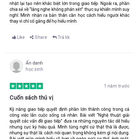
Quy trình Quản lý dự án. Không ai có thể chối cãi tầm quan
nhặt lại tạo nên khác biệt lớn trong giao tiếp. Ngoài ra, phần
trọng của các dự án đối với một công ty. Thế nên quản lý dự
chia sẻ về “lắng nghe không phán xét” thực sự khiến mình suy
án là một nhiệm vụ vô cùng quan trọng.
nghĩ. Mình nhận ra bản thân cần học cách hiểu người khác
thay vì chỉ cố gắng để họ hiểu mình.
Vậy Quản lý dự án là những công việc gì?
Quản lý dự án bao gồm việc chỉ rõ các bước thực hiện của
Like
Share
Trả lời
dự án trong chu kỳ phát triển, ước lượng thời gian thực
hiện, và đề xuất hệ thống lên lịch trình chính thức để có
thể dễ dàng thay đổi khi ngày càng có nhiều dự án được
quản lý liên phòng ban hoặc bộ phận.
Ẩn danh
Việc sử dụng một quy trình cụ thể để quản lý một dự án, cũng
học sinh
như sự phối hợp giữa các phòng ban với nhau, giúp “cải thiện
hiệu suất, sự lơ là và giảm thiểu tói đa việc làm lại”. Đó là hai
nội dung quan trọng nhất trong Chương 4. Ngoài ra còn một
1 năm trước
số các nội dung khác như:
Cuốn sách thú vị
Quản lý quy trình công việc
Sử dụng cuộc họp để tối ưu hóa việc giao tiếp
Kỹ năng giao tiếp quyết định phần lớn thành công trong cả
công việc lẫn cuộc sống cá nhân. Bài viết “Nghệ thuật giải
Dùng báo cáo tiến độ để tối đa hóa việc giao tiếp
quyết các vấn đề giao tiếp” đưa ra những nguyên tắc dễ hiểu
nhưng cực kỳ hiệu quả. Mình từng nghĩ cứ thật thà là được,
Đưa ra các kỳ vọng, phản hồi và hướng dẫn (phần này
nhưng sự thật là: cách nói quan trọng không kém gì nội dung.
được nói kỹ ở Chương 8)
Bài viết giúp mình hiểu rõ hơn về ngôn ngữ cơ thể, ánh mắt,