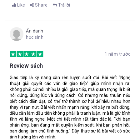
(nghe sặc mùi Nhân sự nhỉ?)
Like
Share
Trả lời
“Mọi người thường có nền tảng và quan điểm khác nhau
nên việc làm rõ những hiểu lầm và các vấn đề về con
người một cách khách quan để những người khác có thể
hiểu rõ là điều rất khó”
Ẩn danh
Tiếp đó, tác giả làm rõ quan điểm này bằng cách đưa ra các
học sinh
nhân tố gây ra các vấn đề về giao tiếp, ví dự như:
Không đủ kết nối trực tiếp
1 năm trước
Thiếu kỹ năng lắng nghe
Review sách
Xung đột tính cách,...
Giao tiếp là kỹ năng cần rèn luyện suốt đời. Bài viết “Nghệ
Mỗi nhân tố đều được giải thích rõ ràng, dễ hiểu và kèm theo
thuật giải quyết các vấn đề giao tiếp” giúp mình nhận ra:
một số gợi ý nhỏ nhằm giải quyết xung đột giao tiếp nhanh
không phải cứ nói nhiều là giỏi giao tiếp, mà quan trọng là biết
chóng.
nói đúng, đúng lúc và đúng cách. Có những mâu thuẫn nếu
Tiếp sau đó, tác giả lại rót cho chúng ta những mẹo rất rất
biết cách diễn đạt, có thể trở thành cơ hội để hiểu nhau hơn
thực tế để ngăn chặn các vấn đề đó.
thay vì rạn nứt. Bài viết nhấn mạnh rằng: khi xảy ra bất đồng,
điều cần làm đầu tiên không phải là tranh luận, mà là giữ bình
Tập trung vào các yếu tố tích cực và giả sử rằng các đồng
tĩnh và lắng nghe. Một chi tiết mình rất tâm đắc là: “khi bạn
nghiệp của mình đều có định hướng tốt nhất. Giao tiếp
phản ứng, bạn đang mất quyền kiểm soát; khi bạn phản hồi,
thường xuyên và ổn định giữa các nhóm để tạo niềm tin và
bạn đang làm chủ tình huống.” Đây thực sự là bài viết có sức
hạn chế sự chắc chắn. Giúp người khác tìm ra cách làm rõ
ảnh hưởng lớn với mình.