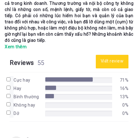
cả trong kinh doanh. Thương trường và nội bộ công ty không
chỉ là những con số, mệnh lệnh, giấy tờ, mà còn có cả giao
tiếp. Có phải có những lúc hiếm hoi bạn và quản lý của bạn
trao đổi với nhau về công việc, và bạn đã lỡ dùng một (cụm) từ
không phù hợp, hoặc làm một điệu bộ không nên làm, mà bây
giờ nghĩ lại bạn vẫn còn cảm thấy xấu hổ? Những khoảnh khắc
đó cũng là giao tiếp.
Xem thêm
Nếu như giao tiếp với người thân đã quan trọng, giao tiếp ở
chốn công sở cũng quan trọng chả kém. Nó là chất xúc tác
Viết review
Reviews
55
làm công việc trôi chảy, là “nước tiên” làm mềm hóa những
cục đá khó khăn cứng đầu. Nếu giao tiếp ở công sở tốt, công
việc của bạn sẽ trơn tru, thuận lợi.
Cực hay
71%
Nhưng lỡ bạn gặp vấn đề thì sao? Vậy bạn hãy thử đọc cuốn
Hay
16%
“Nghệ thuật giải quyết các vấn đề giao tiếp” của Nannnette
Rundle Carroll. Với tầm bao quát rộng và nhiều ví dụ thực tế và
Bình thường
13%
sinh động trong cuốn sách, tôi tin không ít thì nhiều, bạn cũng
Không hay
0%
sẽ tìm ra giải pháp hoặc một phần giải pháp cho những vấn đề
Dở
0%
mà bạn đang lo lắng.
Cuốn sách có ba phần:
Phần I – Bí kíp tạo dựng và duy trì mối quan hệ truyền cảm