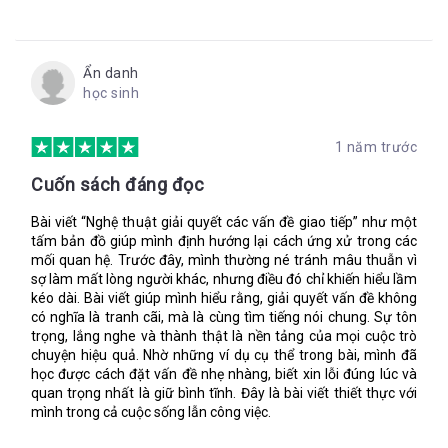
nổi tiếng/tai tiếng; kinh tế/rẻ mạt; tò mò/chọc ngoáy; giàu kinh
nghiệm/thủ cựu; trẻ trung/thiếu kinh nghiệm.
Sự nghèo nàn và thiếu tinh tế trong cách chọn lựa từ ngữ (bao
gồm cả việc phán đoán và gán mác) sẽ hình thành một bức
Ẩn danh
tường thay vì cây cầu. Nó có thể tạo ra xung đột và bị suy diễn
học sinh
thành thiếu quan tâm. Từ ngữ thiếu tinh tế dẫn đến sự đổ tội,
hiểu nhầm và giết chết giao tiếp. Việc lựa chọn từ ngữ ngăn
1 năm trước
chặn các vấn đề liên quan đến con người và tạo ra môi trường
tin tưởng , tôn trọng lẫn nhau. Các từ ngữ trung tính hoặc tích
Cuốn sách đáng đọc
cực thể hiện sự cảm thông và quan tâm, tạo ra một môi
trường giao tiếp cởi mở và mang lại những giải quyết hay.
Tóm lại, hãy nhìn nhận vấn đề thật đầy đủ và nói năng ý nhị
Bài viết “Nghệ thuật giải quyết các vấn đề giao tiếp” như một
Chúng có thể khiến các nhân viên lắng nghe những phản hồi
nhé.
tấm bản đồ giúp mình định hướng lại cách ứng xử trong các
tích cực hơn và cảm thấy được chào đón khi đưa ra phản hồi.
mối quan hệ. Trước đây, mình thường né tránh mâu thuẫn vì
Nhà quản lý thân thiện hoặc uy tín được thể hiện qua việc sử
Và, gỡ bỏ cái mác bạn đã gán cho nhân viên/đồng nghiệp/cấp
sợ làm mất lòng người khác, nhưng điều đó chỉ khiến hiểu lầm
dụng ngôn ngữ tích cực. Họ không bao giờ phán đoán hoặc
trên/cấp dưới chỉ là bước đầu tiên trong việc tháo gỡ những
kéo dài. Bài viết giúp mình hiểu rằng, giải quyết vấn đề không
gán mác cho bất kỳ ai.”
vấn đề liên quan đến con người. Đây là nội dung chính của
có nghĩa là tranh cãi, mà là cùng tìm tiếng nói chung. Sự tôn
Chương 7. Bạn đang nghĩ rằng “vấn đề liên quan đến con
trọng, lắng nghe và thành thật là nền tảng của mọi cuộc trò
người” là thuộc chuyên môn của phòng Nhân sự, đúng không?
chuyện hiệu quả. Nhờ những ví dụ cụ thể trong bài, mình đã
Có thể bạn đúng, nhưng trong phạm vị cuốn sách này thì
học được cách đặt vấn đề nhẹ nhàng, biết xin lỗi đúng lúc và
không. Nó vẫn thuộc vấn đề giao tiếp vì thật ra nó ám chỉ “các
quan trọng nhất là giữ bình tĩnh. Đây là bài viết thiết thực với
xung đột khó giải quyết giữa con người với con người, hoàn
mình trong cả cuộc sống lẫn công việc.
toàn trái ngược với các vấn đề về công việc hay kỹ thuật.”
Vậy, nguyên nhân là gì?