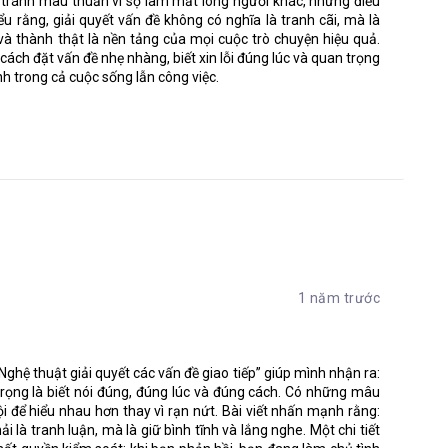
 tránh mâu thuẫn vì sợ làm mất lòng người khác, nhưng điều
 quan trọng. Một trong những cách tốt nhất để ngăn chặn các vấn
iểu rằng, giải quyết vấn đề không có nghĩa là tranh cãi, mà là
 tế hoặc những điều mắt thấy tai nghe. Việc phán đoán khiến các
 và thành thật là nền tảng của mọi cuộc trò chuyện hiệu quả.
 sinh các vấn đề mới. Đó là giao tiếp không trực tiếp, thiếu hiệu
cách đặt vấn đề nhẹ nhàng, biết xin lỗi đúng lúc và quan trọng
h tiếng của họ.
mình trong cả cuộc sống lẫn công việc.
ba bước nhằm mục tiêu giải quyết các xung đột về giao tiếp giữa
ết
/ những tình huống vốn tạo ra những xung đột về giao tiếp, và áp
 lý và nhân viên nên đọc phần dẫn chứng này vì không chỉ sẽ nắm
những hướng đi cho các xung đột thường gặp hàng ngày như cơm
1 năm trước
 được tác giả phân tích đầy đủ và cẩn thận. Đây cũng là chương
hương 6 rồi đọc tới Chương 7, vì nội dung Chương 6 sẽ được đề
 “Nghệ thuật giải quyết các vấn đề giao tiếp” giúp mình nhận ra:
 7 trước nếu bạn muốn đọc gấp những gợi ý giải quyết xung đột
 trọng là biết nói đúng, đúng lúc và đúng cách. Có những mâu
ội để hiểu nhau hơn thay vì rạn nứt. Bài viết nhấn mạnh rằng:
i là tranh luận, mà là giữ bình tĩnh và lắng nghe. Một chi tiết
ơng 4 – Quản lý quy trình làm việc: Các công cụ giao tiếp.