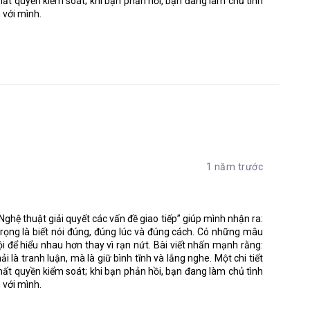
mất quyền kiểm soát; khi bạn phản hồi, bạn đang làm chủ tình
ương nói về vấn đề gì. Thật ra, “công cụ giao tiếp” ở đây là chỉ
 với mình.
ông việc. Ở các công ty lớn thường có các quy trình kỹ thuật. Tác
, tạo thành các quy trình giao tiếp dùng để làm việc và quản lý
ọi người nên chúng có thể làm dịu bớt những căng thẳng trong các
 với những công ty và tập đoàn lớn hơn là những công ty nhỏ hay
 đáng suy ngẫm phải không nào?
c ví dụ về quy trình làm việc mang nhiều yếu tố giao tiếp.
hình:
1 năm trước
 và nhân viên kinh doanh
 “Nghệ thuật giải quyết các vấn đề giao tiếp” giúp mình nhận ra:
 trọng là biết nói đúng, đúng lúc và đúng cách. Có những mâu
ội để hiểu nhau hơn thay vì rạn nứt. Bài viết nhấn mạnh rằng:
i là tranh luận, mà là giữ bình tĩnh và lắng nghe. Một chi tiết
ng
mất quyền kiểm soát; khi bạn phản hồi, bạn đang làm chủ tình
 với mình.
ng có ký hợp đồng. Việc giao tiếp giữa nhân viên kinh doanh và
việc giao tiếp này diễn ra suôn sẻ, cần nhất đó là bước “Trước