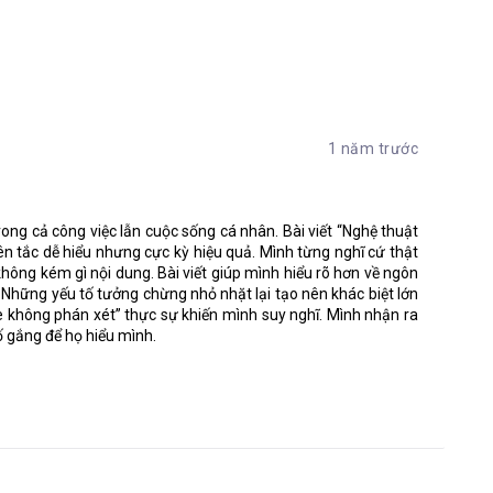
ong các công ty là việc bất hòa giữa các nhân viên, hoặc giữa
ấn đề. Nguyên nhân chính dẫn tới những bất hòa không đáng có kể
án Mác. Và với ý nghĩa Tiêu Cực.
1 năm trước
an tâm tới công việc gì cả!”
rong cả công việc lẫn cuộc sống cá nhân. Bài viết “Nghệ thuật
ên tắc dễ hiểu nhưng cực kỳ hiệu quả. Mình từng nghĩ cứ thật
ời đóng mác ngay tức thì nhưng về lâu về dài thì hành động này
không kém gì nội dung. Bài viết giúp mình hiểu rõ hơn về ngôn
án mác phá hủy không khí thân thiện trong công ty, làm mọi người
 Những yếu tố tưởng chừng nhỏ nhặt lại tạo nên khác biệt lớn
 hiệu suất công việc.
ghe không phán xét” thực sự khiến mình suy nghĩ. Mình nhận ra
i mọi người phán đoán về ai đó dưới góc nhìn tiêu cực. Việc gán
ố gắng để họ hiểu mình.
n đề hoặc sự giao tiếp.” (trích Chương 6)
ơng 6)
 nhau. Gán mác khiến cho những xung đột và hiềm khích kéo dài
chịu khác như: cảm giác bị ức hiếp, cảm giác không được thông
u cùng là sự đổ tội.