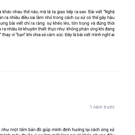
 đúng không? Có thể bạn đúng, nhưng trong phạm vị cuốn sách
a nó ám chỉ “các xung đột khó giải quyết giữa con người với con
khác nhau thế nào, mà là ta giao tiếp ra sao. Bài viết “Nghệ
c hay kỹ thuật.” (nghe sặc mùi Nhân sự nhỉ?)
hận ra nhiều điều sai lầm nhỏ trong cách cư xử có thể gây hậu
ưng bài viết chỉ ra rằng: sự khéo léo, tôn trọng và đúng thời
a ra nhiều lời khuyên thiết thực như: không phản ứng khi đang
nhau nên việc làm rõ những hiểu lầm và các vấn đề về con người
 thay vì “bạn” khi chia sẻ cảm xúc. Đây là bài viết mình nghĩ ai
ểu rõ là điều rất khó”
các nhân tố gây ra các vấn đề về giao tiếp, ví dự như:
 kèm theo một số gợi ý nhỏ nhằm giải quyết xung đột giao tiếp
 rất thực tế để ngăn chặn các vấn đề đó.
1 năm trước
 các đồng nghiệp của mình đều có định hướng tốt nhất. Giao tiếp
m tin và hạn chế sự chắc chắn. Giúp người khác tìm ra cách làm
quan hệ. Một số quản lý cần nhắc nhở bản thân không phán đoán
 cách giải quyết vấn đề hợp lý nhất. Chấp nhận một thực tế rằng
iếp” như một tấm bản đồ giúp mình định hướng lại cách ứng xử
àm theo cách của bạn. Hãy thể hiện mong muốn có được sự hợp