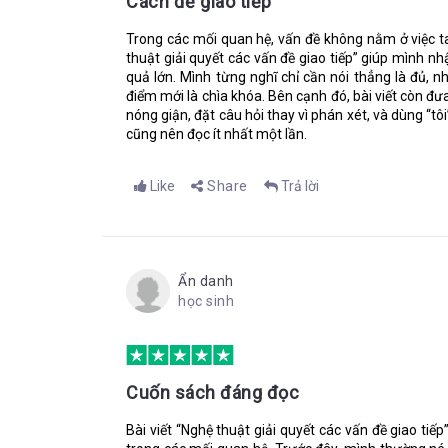
Cách để giao tiếp
con người” là thuộc chuyên môn của phòng Nhân sự,
này thì không. Nó vẫn thuộc vấn đề giao tiếp vì thật r
Trong các mối quan hệ, vấn đề không nằm ở việc ta 
người, hoàn toàn trái ngược với các vấn đề về công việ
thuật giải quyết các vấn đề giao tiếp” giúp mình n
quả lớn. Mình từng nghĩ chỉ cần nói thẳng là đủ, nh
Vậy, nguyên nhân là gì?
điểm mới là chìa khóa. Bên cạnh đó, bài viết còn đư
“Mọi người thường có nền tảng và quan điểm khác 
nóng giận, đặt câu hỏi thay vì phán xét, và dùng “tôi”
một cách khách quan để những người khác có thể hi
cũng nên đọc ít nhất một lần.
Tiếp đó, tác giả làm rõ quan điểm này bằng cách đưa ra 
Like
Share
Trả lời
Không đủ kết nối trực tiếp
Thiếu kỹ năng lắng nghe
Xung đột tính cách,...
Mỗi nhân tố đều được giải thích rõ ràng, dễ hiểu và
Ẩn danh
nhanh chóng.
học sinh
Tiếp sau đó, tác giả lại rót cho chúng ta những mẹo rất
Tập trung vào các yếu tố tích cực và giả sử rằng
thường xuyên và ổn định giữa các nhóm để tạo niề
Cuốn sách đáng đọc
rõ những lo lắng của chính họ và xây dựng mối 
hoặc kết luận vội vàng. Thời gian có thể mang lại
Bài viết “Nghệ thuật giải quyết các vấn đề giao t
mọi người lắng nghe bạn không có nghĩa họ sẽ l