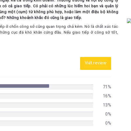
 ngày. Kể cả trong kinh doanh. Thương trường và nội bộ công ty
 có cả giao tiếp. Có phải có những lúc hiếm hoi bạn và quản lý
ỡ dùng một (cụm) từ không phù hợp, hoặc làm một điệu bộ không
 hổ? Những khoảnh khắc đó cũng là giao tiếp.
tiếp ở chốn công sở cũng quan trọng chả kém. Nó là chất xúc tác
 những cục đá khó khăn cứng đầu. Nếu giao tiếp ở công sở tốt,
 đọc cuốn “Nghệ thuật giải quyết các vấn đề giao tiếp” của
ều ví dụ thực tế và sinh động trong cuốn sách, tôi tin không ít
 giải pháp cho những vấn đề mà bạn đang lo lắng.
Viết review
 cảm hứng
ải quyết các vấn đề giao tiếp
71%
16%
là Chương 4, Chương 6 và Chương 7 (Phần II) và Chương 8 (Phần
13%
g 8, tác giả sẽ tiếp nối giải thích rõ ràng hơn một vấn đề then
0%
ói quen phán đoán trong công việc và Chương 7 thì nói về những
a Chương 11 vì nội dung chương này cũng rất hữu ích chứ không
0%