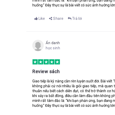
mình rất tâm đắc là: “khi bạn phản ứng, bạn đang 
Thoạt nghe tên chương, ta sẽ khó hình dung nội dung ch
huống.” Đây thực sự là bài viết có sức ảnh hưởng lớn
những quy trình giao tiếp dùng để làm việc và quản lý c
giả muốn áp dụng tính quy trình đó vào trong giao tiếp
Like
Share
Trả lời
công việc.
Và vì quy trình vốn có tính logic và dễ hiểu đối với m
cuộc gặp mặt.
Theo tôi, cái gọi là “quy trình giao tiếp” này phù hợp
Ẩn danh
siêu nhỏ. Dầu vậy, đây cũng là một ý tưởng hay và rất
học sinh
Cũng như trong Chương 6 và Chương 7, tác giả đưa ra cá
Dưới đây là một số bước của quy trình bán hàng điển 
Trước khi bán hàng
Review sách
Liên hệ ban đầu
Thỏa thuận về quy trình mua bán giữa khách hàng
Giao tiếp là kỹ năng cần rèn luyện suốt đời. Bài viết
Định giá
không phải cứ nói nhiều là giỏi giao tiếp, mà quan
Diễn giải – bằng chứng về giá trị
thuẫn nếu biết cách diễn đạt, có thể trở thành cơ h
Thỏa thuận mua và đàm phán về hợp đồng
khi xảy ra bất đồng, điều cần làm đầu tiên không phả
Quá trình hậu mãi và dịch vụ chăm sóc khách hà
mình rất tâm đắc là: “khi bạn phản ứng, bạn đang 
huống.” Đây thực sự là bài viết có sức ảnh hưởng lớn
Như các bạn cũng có thể thấy, đây là quy trình bán hà
khách hàng đã chiếm hơn một nửa quy trình. Muốn cho 