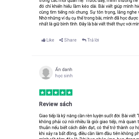
trong các mối quan hệ. Trước đây, mình thường né
tác của mọi người cho kỳ vọng của bạn là điều rất
đó chỉ khiến hiểu lầm kéo dài. Bài viết giúp mình h
đề xảy ra với mọi người là cụ thể hóa những thực
cùng tìm tiếng nói chung. Sự tôn trọng, lắng nghe
vấn đề liên quan đến con người gia tăng và làm nảy
Nhờ những ví dụ cụ thể trong bài, mình đã học được 
quả và gây tổn thương cho mọi người cũng như dan
nhất là giữ bình tĩnh. Đây là bài viết thiết thực với 
Và từ đây, tác giả khái quát lên thành một quy trình 
người với người.
Like
Share
Trả lời
1.Đưa ra vấn đề
2.Làm rõ vấn đề và xác định các thực tế cần giải quy
3.Quyết định các bước hành động
Sau đó, tác giả lại đưa ra rất nhiều dẫn chứng thực tế
Ẩn danh
dụng quy trình ba bước kể trên để giải quyết. Các quản
học sinh
rõ quy trình ba bước, mà còn có thêm những gợi ý, 
bữa.
Review sách
Theo tôi, Chương 7 có nội dung vô cùng quan trọng và
được viết tốt nhất trong cả cuốn sách. Bạn nên đọc C
Giao tiếp là kỹ năng cần rèn luyện suốt đời. Bài viết
cập lăn tăn ở Chương 7. Nhưng bạn có thể đọc Chương
không phải cứ nói nhiều là giỏi giao tiếp, mà quan
giao tiếp từ tác giả.
thuẫn nếu biết cách diễn đạt, có thể trở thành cơ h
khi xảy ra bất đồng, điều cần làm đầu tiên không phả
Một nội dung quan trọng trong cuốn sách này nằm ở Chư