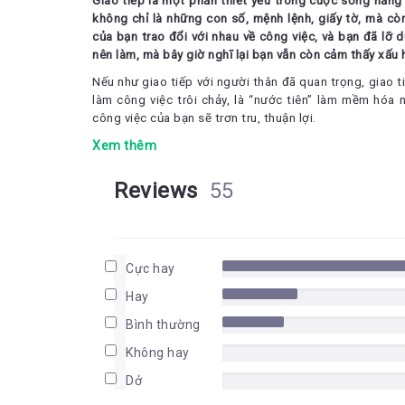
Giao tiếp là một phần thiết yếu trong cuộc sống hằng
không chỉ là những con số, mệnh lệnh, giấy tờ, mà còn
của bạn trao đổi với nhau về công việc, và bạn đã l
nên làm, mà bây giờ nghĩ lại bạn vẫn còn cảm thấy xấu
Nếu như giao tiếp với người thân đã quan trọng, giao 
làm công việc trôi chảy, là “nước tiên” làm mềm hóa
công việc của bạn sẽ trơn tru, thuận lợi.
Nhưng lỡ bạn gặp vấn đề thì sao? Vậy bạn hãy thử
Xem thêm
Nannnette Rundle Carroll. Với tầm bao quát rộng và nhi
thì nhiều, bạn cũng sẽ tìm ra giải pháp hoặc một phần
Reviews
55
Cuốn sách có ba phần:
Phần I – Bí kíp tạo dựng và duy trì mối quan hệ truyền
Phần II – Sử dụng kỹ năng quy trình để ngăn chặn và gi
Cực hay
Phần III – Điều khiển các cuộc Hội thoại hợp tác
Hay
Trong đó, theo tôi, những nội dung quan trọng nhất 
Bình thường
III). Chương 4 đề cập về công cụ giao tiếp và ở Chươn
Không hay
chốt được đề cập ở cuối Chương 4. Chương 6 nói về th
vấn đề liên quan đến con người. Bạn cũng nên xem qu
Dở
thừa.