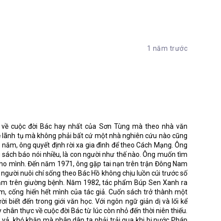
dàng giải thích lí lẽ cho con hiểu thấu. Ông dạy con thật
con rủ bạn đi câu cá là phạm lỗi. Cái lỗi ấy là: con chỉ thấy
con đường con đi, hi vọng rằng con sẽ thay cha thực hiện ước
hác, như vậy là ích kỷ. Con đã rõ chưa?
ủa ông đã tác động lớn đến con người của Bác.
ắt con nằm xuống đánh mười roi vì tội bất đễ. Anh con có nói
1 năm trước
oặc con phải nói với anh bằng một thái độ lễ phép. Con không
 vậy. Con khoanh tay xin lỗi anh đi con.
của cha về công cuộc cứu nước cứu dân. Người xoay chuyển
g nghè, ông cử như cha không gánh nổi đâu. Âu đành… Mặc
hó Cả giang lưu.
g nhỏ đến Bác. Bà là một người phụ nữ luôn hết lòng ủng hộ,
gại làm đồng vất vả nuôi chồng học, âm thầm đứng đằng sau,
 về cuộc đời Bác hay nhất của Sơn Tùng mà theo nhà văn
g lời ru à ơi, bà luôn dạy các con rằng “Chữ là mắt. Người
 về lãnh tụ mà không phải bất cứ một nhà nghiên cứu nào cũng
ư cha là người dạy bé Côn kiến thức vào đời, rèn luyện cho
năm, ông quyết định rời xa gia đình để theo Cách Mạng. Ông
i đắp cho Côn một trái tim đầy tình thương. Tuy ra đi ở tuổi
 sách báo nói nhiều, là con người như thế nào. Ông muốn tìm
n không chỉ là một tình mẫu tử thiêng liêng, mà còn là nhân
g cho mình. Đến năm 1971, ông gặp tai nạn trên trận Đông Nam
ên một tâm hồn vĩ đại.
gười nuôi chí sống theo Bác Hồ không chịu luồn cúi trước số
 nằm trên giường bệnh. Năm 1982, tác phẩm Búp Sen Xanh ra
hững con người đáng quý. Họ là anh chị, bà ngoại, bạn bè,
m, cống hiến hết mình của tác giả. Cuốn sách trở thành một
u quyền thế nhưng hết mực yêu thương, đùm bọc lẫn nhau.
 biết đến trong giới văn học. Với ngôn ngữ giản dị và lối kể
c đời của bé Côn. Ở họ, ta có thể thấy cái gọi là tình bạn,
chân thực về cuộc đời Bác từ lúc còn nhỏ đến thời niên thiếu.
,… để từ đó ta thêm yêu con người, ta tin tưởng nhiều hơn về
vả, khó khăn mà nhân dân ta phải trải qua khi bị nước Pháp