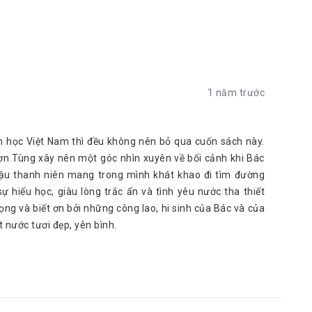
Sinh Côn (Nguyễn Sinh Cung)
Nguyễn Tất Thành
g cứu nước: Anh Ba
a, khi còn bé Bác cũng là một đứa trẻ nghịch ngợm, luôn ở
1 năm trước
à phá tổ chim, trèo cây hái quả, ghẹo chó nhà hàng xóm, rủ
Bác đều trải qua nhưng có lẽ chính nhờ những lần lỡ “ nghịch
 thành. Suốt những năm tháng thơ ấu, thầy, u, anh, chị, bạn
ắn liền với Bác, họ chính là những tác động tích cực tạo nên
ăn học Việt Nam thì đều không nên bỏ qua cuốn sách này.
Sơn Tùng xây nên một góc nhìn xuyên về bối cảnh khi Bác
 cậu thanh niên mang trong mình khát khao đi tìm đường
ự hiếu học, giàu lòng trắc ẩn và tình yêu nước tha thiết
ọng và biết ơn bởi những công lao, hi sinh của Bác và của
nh hưởng tới Bác nhiều nhất. Ông là một quan phó bảng, đỗ kì
 nước tươi đẹp, yên bình.
ng tới một cuộc sống giản dị, tự do, tự tại, bốc thuốc cứu
vì nhân dân. Tuổi thơ của ông vốn cũng là một tuổi thơ nhiều
y mắn được thầy mình nhận nuôi sau lại gả con gái lớn cho,
i để làm quan, học tập để cứu giúp con người. Ông luôn sống
ng, được thưởng đất vì đỗ tú tài, ông cũng chỉ lấy một ít, còn
cao, sống hòa đồng cùng bà con, chòm xóm. Ông luôn răn dạy
h là nhãn tự. Đối với những trò nghịch ngợm của đứa trẻ