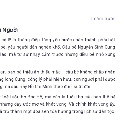
nhiều năm trước:
1 năm trước
g có một sự chuyển động âm ỉ ở bên trong,…
on người được giáo dục tử tế với phong cách và kinh nghiệm
u Người
có lẽ là thông điệp: lòng yêu nước chân thành phải bắt
y tăm đặt lên miệng chén trà cho từng người. Thành
n bè, yêu người dân nghèo khổ. Cậu bé Nguyễn Sinh Cung
n lao, mà từ sự nhạy cảm trước những điều bé nhỏ xung
 đong gạo, mua thức ăn. Thành biết rành từng loại
gạo té, gạo hẻo…
 oan, bạn bè thiếu ăn thiếu mặc – cậu bé không chấp nhận
ng lòng Cung, công lý phải hiện hữu, con người phải được
i nguồn của người Tây là thế nào thì phải biết chữ của họ,
ng thể bỏ qua việc học loại chữ mới…”, Tất Thành đăng kí học
g mà sau này Hồ Chí Minh theo đuổi suốt đời.
người bạn cũ đã không quản ngại khó khăn giúp đỡ mình năm
 về tuổi thơ Bác Hồ, mà còn là tuổi thơ của bao thế hệ
 ta nổ ra biểu tình, Thành đi trong đội ngũ những người đấu
 nhưng đầy ước mơ và khát vọng. Và chính khát vọng ấy,
 thấy một người trạc tuổi anh bị thương nặng, anh chẳng kịp
i ấy lại trở thành một người anh em cùng Tất Thành trải qua
đã trở thành một đóa sen tỏa hương trong lịch sử dân tộc.
 cảnh sát săn đuổi, anh đã có thể trở lại trường học nhưng
ra đi, ra đi theo tiếng gọi của con tim, ra đi để viết lên trang
 bộ. Nghe theo lời cha, anh đến dạy ở trường Dục Thanh. Ở