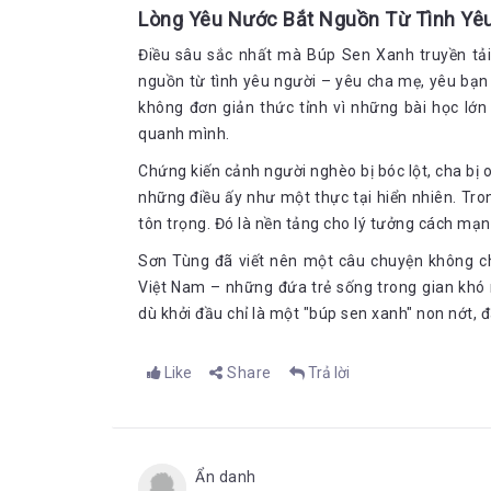
Với cái tuổi lên mười, Côn đã phải nấu cháo, s
Lòng Yêu Nước Bắt Nguồn Từ Tình Yê
còn phải bế em sang hàng xóm xin những bà mẹ
Điều sâu sắc nhất mà Búp Sen Xanh truyền tải 
Cái cảm giác sợ hãi đã bay biến khi nỗi cô đơn
nguồn từ tình yêu người – yêu cha mẹ, yêu bạ
theo tiếng pháo giao thừa. Côn phải dỗ em bằ
không đơn giản thức tỉnh vì những bài học lớ
biết nói, Côn vẫn trò chuyện với em như nó đã t
quanh mình.
Thời niên thiếu
Chứng kiến cảnh người nghèo bị bóc lột, cha bị
Thời niên thiếu của Bác là những ngày tháng sống 
những điều ấy như một thực tại hiển nhiên. Tro
thấy giáo ở Phan Thiết rồi chuyển vào Sài Gòn.
tôn trọng. Đó là nền tảng cho lý tưởng cách mạn
Sơn Tùng đã viết nên một câu chuyện không chỉ
Việt Nam – những đứa trẻ sống trong gian khó
Bắt đầu từ những ngày sửa soạn theo cha lên đường
dù khởi đầu chỉ là một "búp sen xanh" non nớt, 
bận rộn chuẩn bị mọi thứ để tạm biệt mọi người. S
lời thân thương của mọi người nơi quê nhà
Like
Share
Trả lời
Ba cha con phó bảng Sắc bước từng bước bin rịn
dân làng đi tiễn đứng rải rác dưới bóng tre nhìn
Họ sống ở nhờ nhà người bạn, trên đường đi, với lố
được gọi với cái tên Tất Thành chiêm nghiệm được 
Ẩn danh