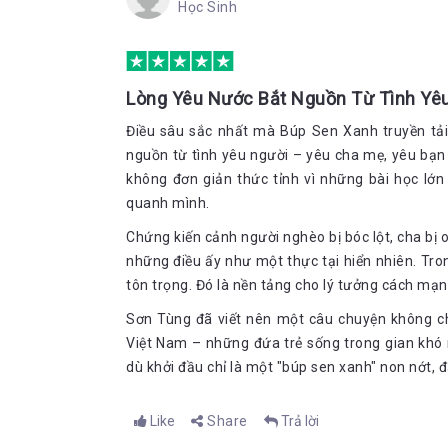
…Bên tai anh văng vẳng lời ca mà anh thuộc từ 
Học Sinh
Nước Nam ta sao lại có Tây
…Tất Thành cảm thấy ở đất “ thần kinh” này đan
Ở nhờ nhà bạn cha, Tất Thành tỏ rõ mình là một c
Lòng Yêu Nước Bắt Nguồn Từ Tình Yê
sống đáng học hỏi.
Điều sâu sắc nhất mà Búp Sen Xanh truyền tải 
Bữa cơm khách đầu tiên, ăn xong Thành tự đi lấ
nguồn từ tình yêu người – yêu cha mẹ, yêu bạ
thu dọn bát đĩa và đi rửa….
không đơn giản thức tỉnh vì những bài học lớ
quanh mình.
Đến ở ngày hôm trước, hôm sau Thành đã đi chợ
cơm ở chợ Đông Ba như gạo lốc dâu, gạo chăm, 
Chứng kiến cảnh người nghèo bị bóc lột, cha bị
những điều ấy như một thực tại hiển nhiên. Tro
Với những tư tưởng sống tiến bộ “…Muốn biết rõ cộ
tiếng nói của họ, nền văn minh của họ. Và càng khô
tôn trọng. Đó là nền tảng cho lý tưởng cách mạn
vào trường Đông Ba. Ở đây, Thành gặp lại những 
Sơn Tùng đã viết nên một câu chuyện không chỉ
xưa. Cùng với bạn của mình, trong một lần nhân dân
Việt Nam – những đứa trẻ sống trong gian khó
tranh đòi quyền sống. Giữa biển người ào ạt, Thành
suy tính mà cứu lấy người đó. Sau này, chính ngườ
dù khởi đầu chỉ là một "búp sen xanh" non nớt, 
tuổi hai mươi. Sau cuộc nổi dậy đó, Tất Thành bị
không, để lại cái danh người học trò xuất sắc, anh đã 
Like
Share
Trả lời
sử mới.
Dấu chân Nguyễn Tất Thành in xuống cực nam trung