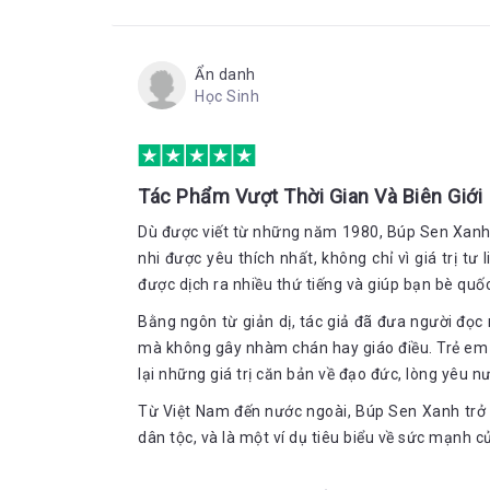
đây anh hết lòng chỉ dạy cho những học trò nhỏ, l
một thời gian nhưng ấn tượng và bài học mà anh để 
cũng làm được. Các bạn còn nhớ người mà Bác đã 
chính là khoảng thời gian anh gặp lại người đó. Nhờ
Ẩn danh
trong nam, đi tìm con đường giải cứu đất nước, thự
Học Sinh
lại:
Cha tưởng con đi theo cha thì đáng buồn. Con
cha không có con đường chỉ có một ngõ cụt.
Tổ quốc mà ngã giữa trận tiền, vì công bằ
Tác Phẩm Vượt Thời Gian Và Biên Giới
mạnh dạn làm, một khi lòng đã quyết…
Dù được viết từ những năm 1980, Búp Sen Xanh
nhi được yêu thích nhất, không chỉ vì giá trị tư
Anh ra đi lặng lẽ, chỉ để lại một lá thư xin lỗi cùn
Hồn nước gọi chúng ta lên phía trước!”.
được dịch ra nhiều thứ tiếng và giúp bạn bè quốc
Tuổi hai mươi
Bằng ngôn từ giản dị, tác giả đã đưa người đọc m
mà không gây nhàm chán hay giáo điều. Trẻ em 
lại những giá trị căn bản về đạo đức, lòng yêu nư
Theo chân Tư Lê, anh Ba đến Sài Gòn. Nơi đây anh 
Từ Việt Nam đến nước ngoài, Búp Sen Xanh trở t
ở xóm chợ. Anh không ngại khó, không ngại khổ, tự
dân tộc, và là một ví dụ tiêu biểu về sức mạnh 
phương trời khác thực hiện ước mơ lớn. Tương lai 
đi những con người đang nhiệt thành giúp đỡ mìn