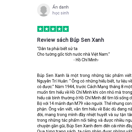
Nguyễn Sinh Côn, ông nghiêm khắc nhưng cũng dịu 
Ẩn danh
Con đã thuộc bài, các bạn của con chưa thuộc mà 
nhiều mà hi vọng vào con lại càng lớn, hi vọng vào 
học sinh
phần mình đã xong, không nghĩ đến phần người k
nguyện mà ông đã bỏ lỡ. Chính nhân cách cao đẹp c
Côn! Vì đang ở trên đường, nếu ở nhà thì cha b
sai, xử sự sai với con thì đã có cha phân xử, h
được nói với anh câu nói của nhà vô giáo dục như
Review sách Búp Sen Xanh
Sự suy nghĩ của con cũng giống sự suy nghĩ 
"Dân ta phải biết sử ta
được cuộc thế có lẽ… lớp các con chứ lớp ôn
Cho tường gốc tích nước nhà Việt Nam.”
khách tâm minh Chung Sơn thạch, bất bình sự p
- Hồ Chí Minh-
Không chỉ cha, mẹ cũng là người có ảnh hưởng khôn
thương yêu, hi sinh vì chồng con. Bà không quản n
Búp Sen Xanh là một trong những tác phẩm viết
ủng hộ cho sự nghiệp của chồng. Nuôi con từ nhữn
Nguyễn Trí Huân: “ Ông có những hiểu biết, tư liệu
không có chữ coi như người mù ở thế gian”. Nếu nh
có được.” Năm 1944, trước Cách Mạng tháng 8 một 
Côn những đức tính cao đẹp thì mẹ chính là người bồ
muốn tìm hiểu về Hồ Chí Minh khi còn nhỏ mà trong
đời vẫn còn trẻ nhưng những gì bà mang đến cho Cô
hiểu cái bình thường ở Hồ Chí Minh để tìm lối sốn
cách, những bài học làm người giá trị, hoàn thiện n
Bộ với 14 mảnh đạn M79 vào người. Thế nhưng con n
phận. Ông vẫn viết, vẫn tìm hiểu về Bác dù đang
Bên cạnh cha mẹ, xung quanh Côn còn thật nhiều n
đời, mang trong mình đầy nhiệt huyết và sự tận tâ
hàng xóm,… Đó là những con người không có nhiề
trong những tác phẩm nổi tiếng và được nhiều người
Chính họ cũng tác động một phần không nhỏ vào cuộ
chuyện gần gũi, Búp Sen Xanh đem đến cái nhìn đầy 
cái gọi là tình chòm xóm “tối lửa tắt đèn có nhau”
Qua từng trang sách, ta cảm nhận được những vất 