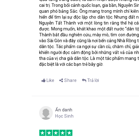
tình nhân ái.
cai trị. Trong bối cảnh quốc loạn, gia bần, Nguyễn 
- Tội nghiệp bà cử! Cha con ông cử vẫn chưa về
quan phó bảng Sắc. Ông mang trong mình chí kiên c
hiến để tìm lại sự độc lập cho dân tộc. Nhưng đất 
- Tội nghiệp thân anh em bé Côn! Mệ chết mà chẳn
Nguyễn Tất Thành với một lòng tin rằng thế hệ c
được. Mong muốn, khát khao một đất nước “dân tộc
- Giữa lúc năm hết, tết đến mà mệ chết, cha vắng
Thành bắt đầu nghiên cứu, mày mò, tìm con đường
bé Côn sẽ sống ra sao đây?
vào Sài Gòn và đây cũng là nơi bến cảng Nhà Rồng t
- Vậy ra… ông bà cử nghệ không có ai là người ruột
dân tộc. Tác phẩm ca ngợi sự cần cù, chăm chỉ, giả
khiến người đọc cảm động bởi những vất vả của nhâ
- Chẳng có một người nào cả.
tha của vị cha già dân tộc. Là một tác phẩm mang t
đặc biệt là với các bạn trẻ bây giờ.
- Vậy thì, chị em xa, ta là láng giềng gần, mỗi ngư
Trong tác phẩm, ta cũng có thể thấy sự hiện diện
Có lẽ chính nhờ sự xuất hiện sớm của những con ng
Like
Share
Trả lời
cứu nước để từ đó ngẫm nghĩ và có suy nghĩ trưởng 
Tuy yếu tố bên ngoài ảnh hưởng lớn tới con ngườ
một vĩ nhân lịch sử sau này nằm ở chính sự nghị
nghịch nhưng Côn rất chăm chỉ, chịu khó, biết ng
Ẩn danh
chắn. Không khó để nhìn thấy sự nghị lực của Bác
Học Sinh
nuôi em, theo cha sống xa quê từ những ngày bé
thương để từ đó tự trưởng thành và sống với nhân 
“ loài cá hóa chim bằng”.