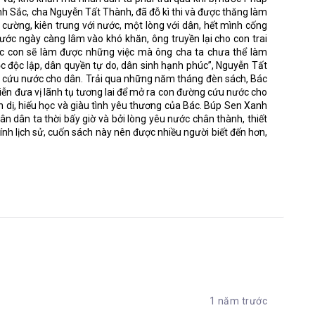
Sinh Sắc, cha Nguyễn Tất Thành, đã đỗ kì thi và được thăng làm
ường, kiên trung với nước, một lòng với dân, hết mình cống
nước ngày càng lâm vào khó khăn, ông truyền lại cho con trai
g có một ai thân thích ở gần!
ác con sẽ làm được những việc mà ông cha ta chưa thể làm
 độc lập, dân quyền tự do, dân sinh hạnh phúc”, Nguyễn Tất
 nhà, ở giữa đất khách quê người này, liệu anh em
 cứu nước cho dân. Trải qua những năm tháng đèn sách, Bác
iễn đưa vị lãnh tụ tương lai để mở ra con đường cứu nước cho
 thịt ở miệt ni à?
n dị, hiếu học và giàu tình yêu thương của Bác. Búp Sen Xanh
n dân ta thời bấy giờ và bởi lòng yêu nước chân thành, thiết
ính lịch sử, cuốn sách này nên được nhiều người biết đến hơn,
ời một tay để đưa bà cử về nơi an nghỉ cuối cùng.
 của những nhà hoạt động cách mạng, họ là bạn của cha Côn.
ười ấy mà từ nhỏ, Côn đã được tiếp xúc với những con đường
thành hơn tuổi.
i và nhân cách Bác nhưng nó chưa đủ, yếu tố chính tạo nên
 lực và kiên cường trong Bác. Những năm tháng ấu thơ, tuy
he lời, yêu thương mọi người và lập trường quan điểm chín
 trong những ngày tháng vô cùng khó khăn, mẹ mất, một mình
,…Bác luôn không ngừng học hỏi với một trái tim đầy yêu
cách đáng ngưỡng mộ, giống như cái tên của mình, trở thành
1 năm trước