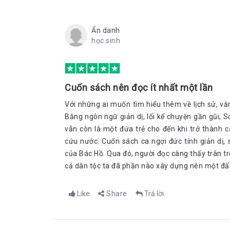
1. Tên khai sinh (tên sử dụng lúc nhỏ): Nguyễn 
2. Tên tự (tên sử dụng trong thời niên thiếu): 
Ẩn danh
3. Tên Bác sử dụng trước khi tìm ra đi tìm đườn
học sinh
Thời thơ ấu
Nói các bạn có tin không, cũng giống như chúng t
trong lớp đầu têu những trò quậy phá. Trèo mái nh
cả lớp đang học đi câu cá,… tất cả những việc đó, 
Cuốn sách nên đọc ít nhất một lần
dại” ấy cùng một tuổi thơ đầy vất vả mà Bác trưởng
bè, hàng xóm, bà ngoại,vi sư, gì,…là những người g
Với những ai muốn tìm hiểu thêm về lịch sử, v
nhân cách của một vĩ nhân lịch sử.
Bằng ngôn ngữ giản dị, lối kể chuyện gần gũi, 
vẫn còn là một đứa trẻ cho đến khi trở thành
cứu nước. Cuốn sách ca ngợi đức tính giản dị, s
của Bác Hồ. Qua đó, người đọc càng thấy trân tr
Trong số những người kể trên, có lẽ cha là người ả
cả dân tộc ta đã phần nào xây dựng nên một đất
thi Hương. Dù làm quan nhưng cả đời ông luôn hướ
người, luôn vì hai chữ thanh liêm mà sống, tất cả 
biến động. Cha mẹ đều mất sớm, ở cùng với anh, ma
Like
Share
Trả lời
ông luôn chăm chỉ học tập, đi thi nhưng không phả
liêm minh, chính trực. Mặc dù gia cảnh rất bình thườ
lại chia hết cho nhân dân. Ông chẳng bao giờ tự 
các con của mình phải chăm chỉ đọc sách bởi sác