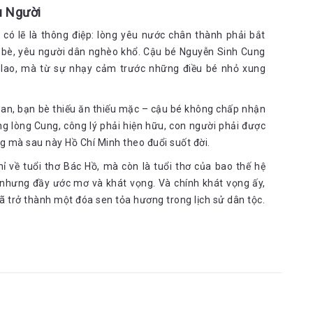
ắc thuốc, chăm sóc bệnh tình của mẹ. Hằng ngày, Côn
u Người
 đang nuôi con thơ cho em được bú nhờ.
có lẽ là thông điệp: lòng yêu nước chân thành phải bắt
 bao trùm lấy tâm trí Côn lúc cả kinh thành bay lên
n bè, yêu người dân nghèo khổ. Cậu bé Nguyễn Sinh Cung
ng kẹo, bánh của các bạn đến cho. Tuy em Xin chưa
n lao, mà từ sự nhạy cảm trước những điều bé nhỏ xung
iếp nhận được mọi điều…
 oan, bạn bè thiếu ăn thiếu mặc – cậu bé không chấp nhận
ở kinh thành Huế, học tập tại đây, sau đó trở thành
ng lòng Cung, công lý phải hiện hữu, con người phải được
g mà sau này Hồ Chí Minh theo đuổi suốt đời.
 về tuổi thơ Bác Hồ, mà còn là tuổi thơ của bao thế hệ
 nhưng đầy ước mơ và khát vọng. Và chính khát vọng ấy,
 vào kinh đô Huế lần hai. Cùng với cha và anh , Côn
đã trở thành một đóa sen tỏa hương trong lịch sử dân tộc.
ự xa quê lần này của ba cha con diễn ra trong những
, chốc chốc ngoái về phía sau. Những người thân và
 theo cha con ông đang đi xa dần.
i suy nghĩ của những người từng trải, cậu bé Côn năm nào giờ
nhiều thứ: