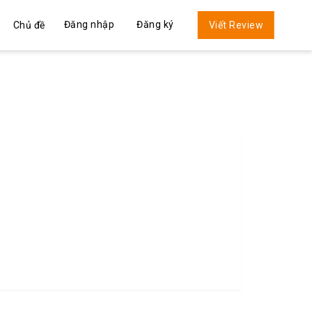
Đăng nhập
Đăng ký
Chủ đề
Viết Review