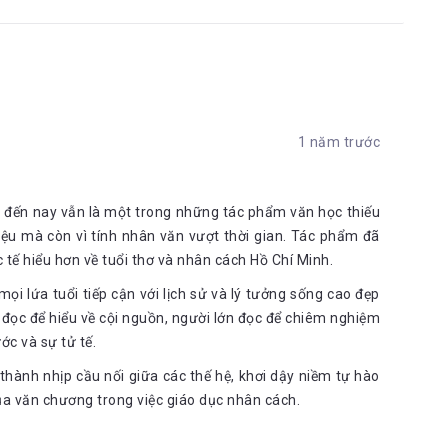
ại không ngại giúp đỡ những em gặp khó khăn. Tuy chỉ ở lại
lại trong lòng học sinh là những điều quý giá không phải ai
cứu khi tham gia biểu tình không, đó là anh Tư Lê và đây
 gặp được Tư Lê, Nguyễn Tất Thành lại một lần nữa ra đi, vào
c hiện chí lớn của bản thân mà cũng là kì vọng mà cha anh để
 phải tự tìm ra cho mình một hướng đi, một con đường. Đời
1 năm trước
 Cha đã không làm được điều mà mình hằng ước nguyện: vì
ng mà rơi đầu trước đám cường quyền bạo ngược… Con cứ
 đến nay vẫn là một trong những tác phẩm văn học thiếu
 liệu mà còn vì tính nhân văn vượt thời gian. Tác phẩm đã
g lời nhắn gửi tới các học trò nhỏ. Chí lớn của anh mang tên “
 tế hiểu hơn về tuổi thơ và nhân cách Hồ Chí Minh.
ọi lứa tuổi tiếp cận với lịch sử và lý tưởng sống cao đẹp
đọc để hiểu về cội nguồn, người lớn đọc để chiêm nghiệm
ớc và sự tử tế.
gặp được cụ già Đờn, cô Út – con gái ông và những người bạn
hành nhịp cầu nối giữa các thế hệ, khơi dậy niềm tự hào
 nguyện làm nghề phu vất vả chỉ để tìm được hướng đi ra một
của văn chương trong việc giáo dục nhân cách.
anh tìm kiếm nhưng không vì lẽ đó mà bỏ quên thực tại, quên
h hoàn thành ước mơ. Anh mở lớp dạy học, nơi mà “ Chữ anh