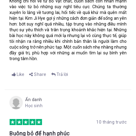
Không chỉ nói về từ bỏ vật chất, cuốn sách còn nhấn mạnh
vào việc từ bỏ những suy nghĩ tiêu cực. Chúng ta thường
xuyên lo lắng về tương lai, hối tiếc về quá khứ mà quên mất
hiện tại. Kim Ji Hye gợi ý những cách đơn giản để sống an yên
hơn: bớt suy nghĩ quá nhiều, tập trung vào những điều mình
thực sự yêu thích và trân trọng khoảnh khắc hiện tại. Những
bài học này không quá mới lạ nhưng lại vô cùng thực tế, giúp
tôi nhận ra rằng nhiều khi chính bản thân là người làm cho
cuộc sống trở nên phức tạp. Một cuốn sách nhẹ nhàng nhưng
đầy giá trị, phù hợp với những ai muốn tìm lại sự bình yên
trong tâm hồn.
Like
Share
Trả lời
Ẩn danh
Học sinh
10 tháng trước
Buông bỏ để hạnh phúc