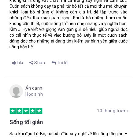
không chỉ trong vật chất mà cả trong suy nghĩ và cảm xúc.
Cuốn sách không dạy ta phải từ bỏ tất cả mọi thứ mà khuyến
khích loại bỏ những gì không còn giá trị, để tập trung vào
những điều thực sự quan trọng. Khi từ bỏ những ham muốn
không cần thiết, cuộc sống trở nên nhẹ nhàng và ý nghĩa hơn.
Kim Ji Hye viết với giọng văn gần gũi, dễ hiểu, giúp người đọc
có cái nhìn thực tế về việc buông bỏ. Đây là một cuốn sách
đáng đọc cho những ai đang tìm kiếm sự bình yên giữa cuộc
sống bộn bề.
Like
Share
Trả lời
Ẩn danh
Học sinh
10 tháng trước
Sống tối giản
Sau khi đọc Từ Bỏ, tôi bắt đầu suy nghĩ về lối sống tối giản –