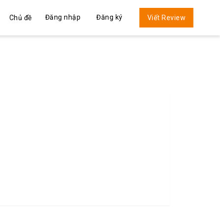
Đăng nhập
Đăng ký
Chủ đề
Viết Review