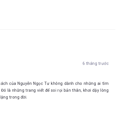
đi.
 trẻ, thành viên Hội nhà văn Việt Nam. Năm 2018, cô được
tprom bình chọn. Bánh Trái Mùa Xưa là tập tản văn xuất bản
nhỏ miền Tây Nam Bộ.
ông tin thú vị về sách tại link: Bookademy
6 tháng trước
i chia sẻ hoặc đăng tải lại, vui lòng trích dẫn nguồn đầy đủ
ồn không đầy đủ cú pháp đều không được chấp nhận và phải gỡ
n .sách của Nguyễn Ngọc Tư không dành cho những ai tìm
 Đó là những trang viết để soi rọi bản thân, khơi dậy lòng
ặng trong đời.