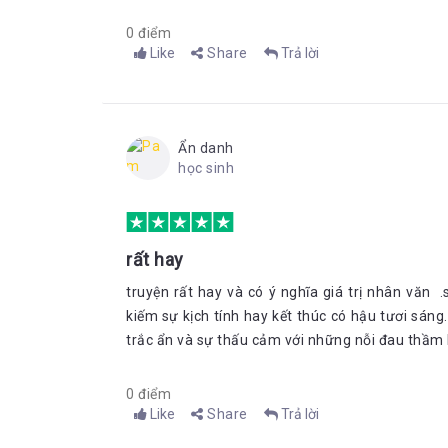
Thì đây, bây giờ đây. Mùa của cuộc rong chơi. Mùa 
0 điểm
Tác giả và tác phẩm: Nguyễn Ngọc Tư là nữ nhà văn
Like
Share
Trả lời
trao giải thưởng Văn học Liberaturpreis 2018 do Li
2012 với những câu chuyện rất đời kể về một góc 
Lược trích: Quỳnh Ly – Bookademy
Hình ảnh: Quỳnh Ly
Ẩn danh
--------------------------------------------------
học sinh
Theo dõi fanpage của Bookademy để cập nhật các th
(*) Bản quyền bài viết thuộc về Bookademy - Ybox. Kh
"Tên tác giả - Bookademy." Các bài viết trích ngu
rất hay
bỏ.
truyện rất hay và có ý nghĩa giá trị nhân vă
kiếm sự kịch tính hay kết thúc có hậu tươi sáng.
trắc ẩn và sự thấu cảm với những nỗi đau thầm l
0 điểm
Like
Share
Trả lời