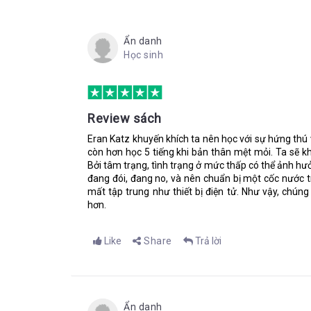
phấn đấu thật đặc biệt, dựa trên một vụ cá cược t
sẽ tích cực làm ăn để đạt ra những mục tiêu đề 
Ẩn danh
vòng 3 năm.
Học sinh
Và Jerome còn làm được nhiều hơn thế. Nói đúng h
đích thực của từ này. Chỉ hai năm, anh đã kiếm đượ
áo phông mà anh yêu thích. Anh đã học xong chương
Review sách
có đủ 50 triệu đô la, anh cưới luôn Lisa, cô gái mà 
Eran Katz khuyến khích ta nên học với sự hứng thú 
còn hơn học 5 tiếng khi bản thân mệt mỏi. Ta sẽ k
Với cốt truyện này, cuốn sách dần hé lộ những bí 
Bởi tâm trạng, tình trạng ở mức thấp có thể ảnh h
tộc Do Thái thông tuệ với những phương pháp, kỹ th
đang đói, đang no, và nên chuẩn bị một cốc nước tr
hàng ngàn năm như một bí mật mang tính văn hóa
mất tập trung như thiết bị điện tử. Như vậy, chúng 
hơn.
Cho đến nay, người Do Thái luôn gắn với phẩm chất 
dùng để chỉ những con người thật thông thái, trở t
Like
Share
Trả lời
Thái hay không.
Được trình bày dưới dạng một câu chuyện, và với 
người đọc bên cạnh sự hài hước từ sự thân thiết 
những nhà giáo sĩ, thầy giáo đem đến rất nhiều điều
Ẩn danh