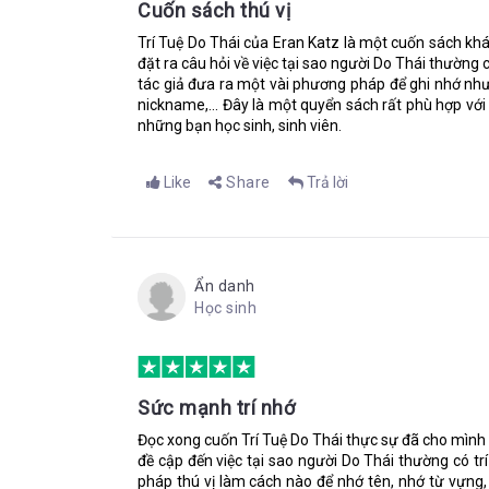
Itamar nhìn tôi, mắt lấp lánh.
Cuốn sách thú vị
Trí Tuệ Do Thái của Eran Katz là một cuốn sách khá
Một loạt những nguyên tắc được tìm ra để tạo nên
đặt ra câu hỏi về việc tại sao người Do Thái thườn
hiện vô cùng chuẩn xác trong cuốn sách này.
tác giả đưa ra một vài phương pháp để ghi nhớ n
nickname,... Đây là một quyển sách rất phù hợp vớ
Trí thông minh của người Do Thái
những bạn học sinh, sinh viên.
Trên chuyến tàu đến Paris, Eran đã tìm ra nguyê
chuột lang thang. Samuel, người ngồi cùng chuyến 
Like
Share
Trả lời
một người ở một nơi quá lâu thì anh ta sẽ tự tạo 
sự khích lệ bởi vì anh ta đã biết mọi thứ; chẳng 
anh ta bị cùn đi. Anh ta cần phải đi lang thang và
thực tế rằng việc đi đến một nơi khác có thể tác độ
Ẩn danh
Học sinh
Tiếp với các mạch câu chuyện tìm ra cách thức tạo 
thành thông qua các cuộc hội thoại giảng giải gi
nó.
Sức mạnh trí nhớ
Phương pháp đáng giá của người Do Thái
Đọc xong cuốn Trí Tuệ Do Thái thực sự đã cho mình 
đề cập đến việc tại sao người Do Thái thường có t
Người Do Thái luôn trả lời câu hỏi bằng một câu hỏ
pháp thú vị làm cách nào để nhớ tên, nhớ từ vựng,
cứu, tranh luận và xem xét chiều sâu, chiều rộng 