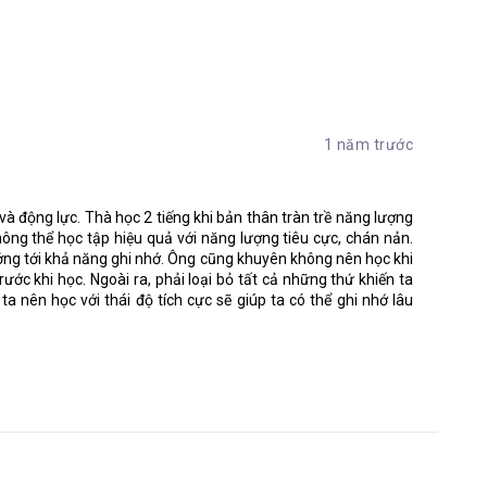
ưởng như đùa bỡn giữa anh ta và hai người bạn thân. Anh ta
ra nhưng theo cách thức mà người Do Thái thường làm trong
ơn anh đã trở thành một “thiên tài” theo đúng với ý nghĩa
c 20 triệu đô la vẫn bằng cái nghề thiết kế mẫu và buôn bán
1 năm trước
 trình đại học Quản trị kinh doanh và chẳng cần đợi đến khi
anh yêu và tôn thờ như “một phụ nữ Do Thái đặc biệt”.
và động lực. Thà học 2 tiếng khi bản thân tràn trề năng lượng
hông thể học tập hiệu quả với năng lượng tiêu cực, chán nản.
ẩn về sự thông thái của người Do Thái. Kể chuyện về một dân
ưởng tới khả năng ghi nhớ. Ông cũng khuyên không nên học khi
uật xây dựng và phát triển tầng lớp trí thức đã được giữ kín
ước khi học. Ngoài ra, phải loại bỏ tất cả những thứ khiến ta
.
ta nên học với thái độ tích cực sẽ giúp ta có thể ghi nhớ lâu
về chất xám và trí tuệ. Và thuật ngữ “Trí tuệ Do Thái” được
hành cụm từ được dùng bởi tất cả mọi người dù có là người Do
tính cách từng nhân vật, những đoạn hội thoại mang đến cho
của bộ ba bạn thân, thì những triết lý, những kiến thức từ
 thú vị về sự thông thái của người Do Thái.