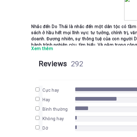
Nhắc đến Do Thái là nhắc đến một dân tộc có tầm
sách ở hầu hết mọi lĩnh vực: tư tưởng, chính trị, vă
doanh. Đương nhiên, sự thông tuệ của con người Do
hành trình nghiên cứu, tìm hiểu. Và nằm trong côn
Xem thêm
Thái cũng đã giải mã những bí mật về những phương
mình. Cuốn Trí tuệ Do Thái là thành quả của ông vớ
Reviews
292
đặc biệt mà người Do Thái đã vận dụng để xây dựng
Tổng quan cuốn sách
Cực hay
Cuốn Jerome Becomes a Genius (với tựa đề Tiếng V
Hay
Thái tên là Jerome. Gã trai này có cái vẻ bề ngoài
Bình thường
sống lông bông và ăn mặc lố lăng. Gần như lúc nà
áo phông in những hình thù kỳ dị và những câu kh
Không hay
cáo và tiếp thị. Anh chàng cũng rất ham mê thể thao
Dở
Thế nhưng, trái với vẻ bề ngoài buồn cười và kh