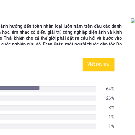
 ảnh hưởng đến toàn nhân loại luôn nằm trên đầu các danh
n học, âm nhạc cổ điển, giải trí, công nghiệp điện ảnh và kinh
 Thái khiến cho cả thế giới phải đặt ra câu hỏi và bước vào
g cuộc nghiên cứu đó, Eran Katz, một người thuộc dân tộc Do
 pháp và kỹ thuật phát triển tầng lớp trí thức của dân tộc
i những người bạn tìm ra những điều vô cùng độc đáo, cực kỳ
 dân tộc mình, một Bộ óc Do Thái.
Viết review
64%
iệt Trí Tuệ Do Thái) là câu chuyện kể về một chàng trai Do
26%
, nói theo cách của người Việt Nam chúng ta, là khá lấc cấc,
8%
o anh cũng diện độc một chiếc quần bò bạc phếch với đủ thứ
ẩu hiệu nghe rất chướng tai mà anh ta đang hăng hái quảng
1%
, đặc biệt là bóng đá.
1%
ông mấy ưa thích đó, anh ta may mắn có được một động lực