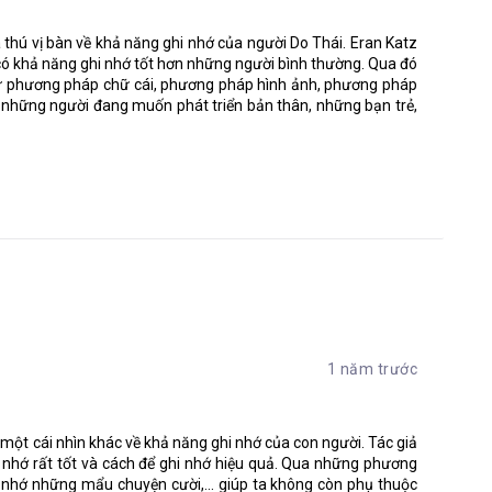
 thú vị bàn về khả năng ghi nhớ của người Do Thái. Eran Katz
 một bộ óc Do Thái mà chúng ta thấy như ngày nay được thể
g có khả năng ghi nhớ tốt hơn những người bình thường. Qua đó
hư phương pháp chữ cái, phương pháp hình ảnh, phương pháp
i những người đang muốn phát triển bản thân, những bạn trẻ,
n tắc thứ hai cho cuộc nghiên cứu này. Nguyên tắc của chú
tàu đã đưa cho tác giả những suy nghĩ vô cùng đúng đắn. Khi
ra cho mình những hàng rào về nhận thức. Anh ta không có đủ
còn gì mới mẻ dưới bầu trời này nữa nên những giác quan của
 thay đổi địa điểm. Sự logic đằng sau sự lang thang chính là
ng đến chúng ta theo một cách rất đặc biệt.
nên trí tuệ của người Do Thái, các nguyên tắc dần được hình
ữa những người cần-tìm-câu-trả-lời và những người am hiểu
1 năm trước
một cái nhìn khác về khả năng ghi nhớ của con người. Tác giả
rí nhớ rất tốt và cách để ghi nhớ hiệu quả. Qua những phương
i khác. Việc học hành của họ dựa trên những câu hỏi, nghiên
 nhớ những mẩu chuyện cười,... giúp ta không còn phụ thuộc
của mọi vấn đề. Phương pháp này là thứ tài sản có đóng góp