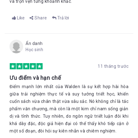
và trọn vẹn từng khoảnh khắc.
thân những ý nghĩ của tôi.” Những sự vật vượt ra khỏi tầm
nhìn của chúng ta không phải bởi vì chúng quá xa hay nằm
ngoài tầm với mà đơn giản vì chúng ta không đặt tâm trí của
Like
Share
Trả lời
mình vào đó. Hiểu nôm na, không có cái gọi là quan sát khách
quan thuần túy. Sự quan sát của một người chỉ có ý nghĩa đối
với cá nhân khi mang tính chủ quan. Bạn nhận thấy một bông
hoa thật đẹp và tự hỏi vì sao? Về điều này, cá nhân tôi cũng
Ẩn danh
không có câu trả lời và cho rằng thế giới tâm trí bên trong mỗi
Học sinh
người chỉ có thể tự họ khám phá ra mà thôi.
11 tháng trước
Ưu điểm và hạn chế
Điểm mạnh lớn nhất của Walden là sự kết hợp hài hòa
giữa trải nghiệm thực tế và suy tưởng triết học, khiến
cuốn sách vừa chân thật vừa sâu sắc. Nó không chỉ là tác
phẩm văn chương, mà còn là một kim chỉ nam sống giản
dị và tỉnh thức. Tuy nhiên, do ngôn ngữ triết luận đôi khi
khá dày đặc, độc giả hiện đại có thể thấy khó tiếp cận ở
một số đoạn, đòi hỏi sự kiên nhẫn và chiêm nghiệm.